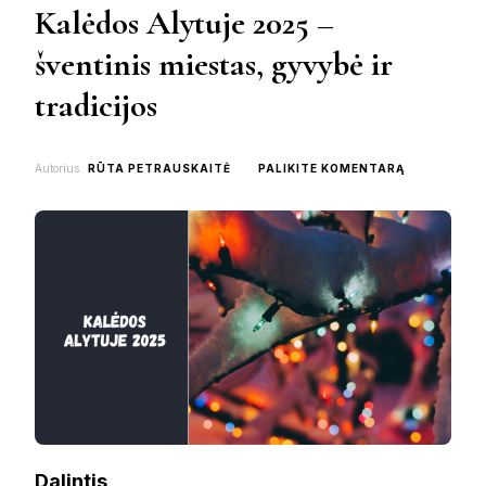
Kalėdos Alytuje 2025 –
šventinis miestas, gyvybė ir
tradicijos
ON
Autorius
RŪTA PETRAUSKAITĖ
PALIKITE KOMENTARĄ
KALĖDOS
ALYTUJE
2025
–
ŠVENTINIS
MIESTAS,
GYVYBĖ
IR
TRADICIJOS
Dalintis