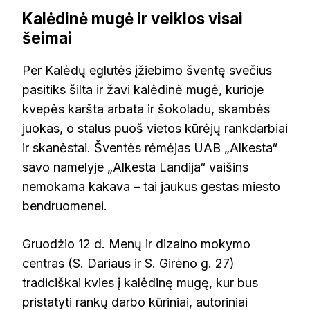
Kalėdinė mugė ir veiklos visai
šeimai
Per Kalėdų eglutės įžiebimo šventę svečius
pasitiks šilta ir žavi kalėdinė mugė, kurioje
kvepės karšta arbata ir šokoladu, skambės
juokas, o stalus puoš vietos kūrėjų rankdarbiai
ir skanėstai. Šventės rėmėjas UAB „Alkesta“
savo namelyje „Alkesta Landija“ vaišins
nemokama kakava – tai jaukus gestas miesto
bendruomenei.
Gruodžio 12 d. Menų ir dizaino mokymo
centras (S. Dariaus ir S. Girėno g. 27)
tradiciškai kvies į kalėdinę mugę, kur bus
pristatyti rankų darbo kūriniai, autoriniai