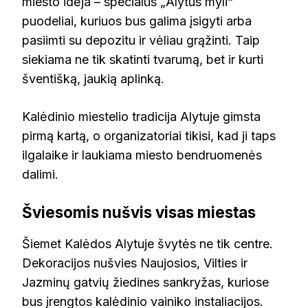
miesto idėja – specialūs „Alytus myli“
puodeliai, kuriuos bus galima įsigyti arba
pasiimti su depozitu ir vėliau grąžinti. Taip
siekiama ne tik skatinti tvarumą, bet ir kurti
šventišką, jaukią aplinką.
Kalėdinio miestelio tradicija Alytuje gimsta
pirmą kartą, o organizatoriai tikisi, kad ji taps
ilgalaike ir laukiama miesto bendruomenės
dalimi.
Šviesomis nušvis visas miestas
Šiemet Kalėdos Alytuje švytės ne tik centre.
Dekoracijos nušvies Naujosios, Vilties ir
Jazminų gatvių žiedines sankryžas, kuriose
bus įrengtos kalėdinio vainiko instaliacijos.