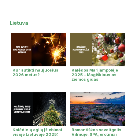
Lietuva
Kur sutikti naujuosius
Kalėdos Marijampolėje
2026 metus?
2025 – Magiškiausias
žiemos gidas
Kalėdinių eglių įžiebimai
Romantiškas savaitgalis
visoje Lietuvoje 2025:
Vilniuje: SPA, erotiniai