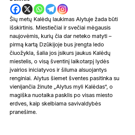
Šių metų Kalėdų laukimas Alytuje žada būti
išskirtinis. Miestiečiai ir svečiai mėgausis
naujovėmis, kurių čia dar neteko matyti –
pirmą kartą Dzūkijoje bus įrengta ledo
čiuožykla, šalia jos įsikurs jaukus Kalėdų
miestelis, o visą šventinį laikotarpį lydės
įvairios iniciatyvos ir šiluma alsuojantys
renginiai. Alytus šiemet šventes pasitinka su
vienijančia žinute „Alytus myli Kalėdas“, o
magiška nuotaika pasklis po visas miesto
erdves, kaip skelbiama savivaldybės
pranešime.