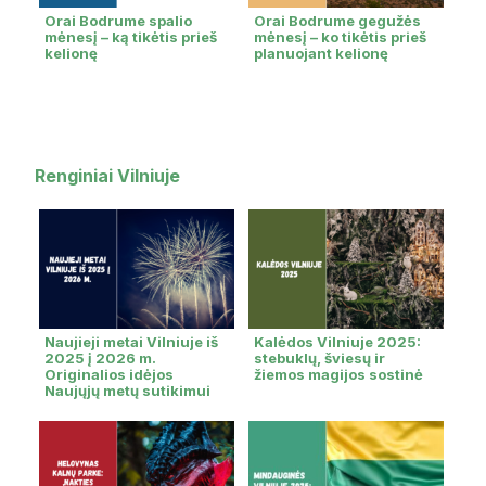
Orai Bodrume spalio
Orai Bodrume gegužės
mėnesį – ką tikėtis prieš
mėnesį – ko tikėtis prieš
kelionę
planuojant kelionę
Renginiai Vilniuje
Naujieji metai Vilniuje iš
Kalėdos Vilniuje 2025:
2025 į 2026 m.
stebuklų, šviesų ir
Originalios idėjos
žiemos magijos sostinė
Naujųjų metų sutikimui