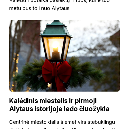
Kalėdų nuotaika pasiektų ir tuos, kurie tuo
metu bus toli nuo Alytaus.
Kalėdinis miestelis ir pirmoji
Alytaus istorijoje ledo čiuožykla
Centrinė miesto dalis šiemet virs stebuklingu