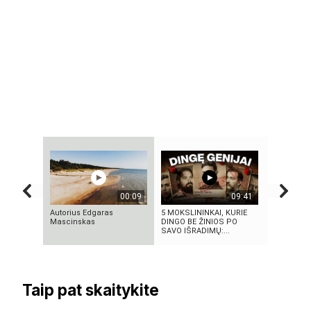
00:09
09:41
Autorius Edgaras
5 MOKSLININKAI, KURIE
Vilniaus s
Mascinskas
DINGO BE ŽINIOS PO
SAVO IŠRADIMŲ:...
Taip pat skaitykite