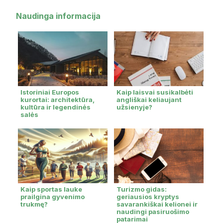
Naudinga informacija
Istoriniai Europos
Kaip laisvai susikalbėti
kurortai: architektūra,
angliškai keliaujant
kultūra ir legendinės
užsienyje?
salės
Kaip sportas lauke
Turizmo gidas:
prailgina gyvenimo
geriausios kryptys
trukmę?
savarankiškai kelionei ir
naudingi pasiruošimo
patarimai