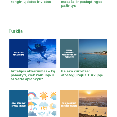
renginių datos ir vietos
masažai ir paslaptingos
pažintys
Turkija
Antalijos akvariumas – ką
Beleko kurortas:
pamatyti, kiek kainuoja ir
atostogų rojus Turkijoje
ar verta aplankyti?