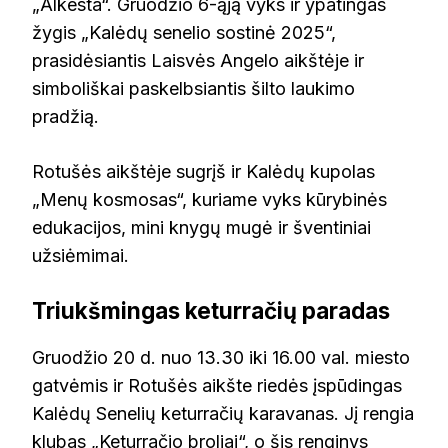
„Alkesta“. Gruodžio 6-ąją vyks ir ypatingas
žygis „Kalėdų senelio sostinė 2025“,
prasidėsiantis Laisvės Angelo aikštėje ir
simboliškai paskelbsiantis šilto laukimo
pradžią.
Rotušės aikštėje sugrįš ir Kalėdų kupolas
„Menų kosmosas“, kuriame vyks kūrybinės
edukacijos, mini knygų mugė ir šventiniai
užsiėmimai.
Triukšmingas keturračių paradas
Gruodžio 20 d. nuo 13.30 iki 16.00 val. miesto
gatvėmis ir Rotušės aikšte riedės įspūdingas
Kalėdų Senelių keturračių karavanas. Jį rengia
klubas „Keturračio broliai“, o šis renginys