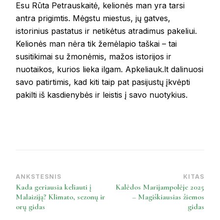
Esu Rūta Petrauskaitė, kelionės man yra tarsi
antra prigimtis. Mėgstu miestus, jų gatves,
istorinius pastatus ir netikėtus atradimus pakeliui.
Kelionės man nėra tik žemėlapio taškai – tai
susitikimai su žmonėmis, mažos istorijos ir
nuotaikos, kurios lieka ilgam. Apkeliauk.lt dalinuosi
savo patirtimis, kad kiti taip pat pasijustų įkvėpti
pakilti iš kasdienybės ir leistis į savo nuotykius.
ANKSTESNIS
KITAS
Post
Kada geriausia keliauti į
Kalėdos Marijampolėje 2025
Navigation
Malaiziją? Klimato, sezonų ir
– Magiškiausias žiemos
orų gidas
gidas