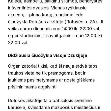
Kalėdų kampeliu, sklidinu šilumos, bendrystės
ir šventinės dvasios. Vienas ryškiausių
akcentų – pirmą kartą įrengiama ledo
čiuožykla Rotušės aikštėje (Rotušės a. 2A). Ji
veiks darbo dienomis nuo 14:00 iki 22:00 val.,
o penktadieniais ir savaitgaliais – nuo 12:00 iki
22:00 val.
Didžiausia čiuožykla visoje Dzūkijoje
Organizatoriai tikisi, kad ši nauja erdvė taps
traukos vieta ne tik pramogoms, bet ir
jaukiems pasimatymams ar nostalgiškiems
prisiminimams atgaivinti.
Rotušės aikštėje taip pat suksis šventinė
karuselė, kviesdama mažuosius miestiečius ir