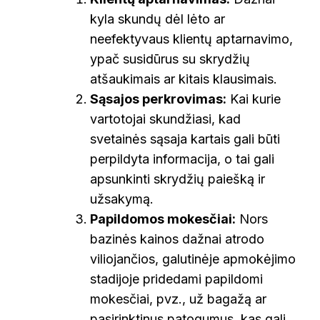
kyla skundų dėl lėto ar
neefektyvaus klientų aptarnavimo,
ypač susidūrus su skrydžių
atšaukimais ar kitais klausimais.
Sąsajos perkrovimas:
Kai kurie
vartotojai skundžiasi, kad
svetainės sąsaja kartais gali būti
perpildyta informacija, o tai gali
apsunkinti skrydžių paiešką ir
užsakymą.
Papildomos mokesčiai:
Nors
bazinės kainos dažnai atrodo
viliojančios, galutinėje apmokėjimo
stadijoje pridedami papildomi
mokesčiai, pvz., už bagažą ar
pasirinktinus patogumus, kas gali