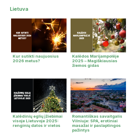
Lietuva
Kur sutikti naujuosius
Kalėdos Marijampolėje
2026 metus?
2025 – Magiškiausias
žiemos gidas
Kalėdinių eglių įžiebimai
Romantiškas savaitgalis
visoje Lietuvoje 2025:
Vilniuje: SPA, erotiniai
renginių datos ir vietos
masažai ir paslaptingos
pažintys