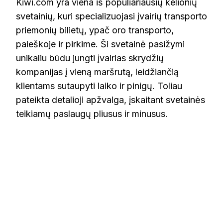
Kiwi.com yra viena iš populiariausių kelionių
svetainių, kuri specializuojasi įvairių transporto
priemonių bilietų, ypač oro transporto,
paieškoje ir pirkime. Ši svetainė pasižymi
unikaliu būdu jungti įvairias skrydžių
kompanijas į vieną maršrutą, leidžiančią
klientams sutaupyti laiko ir pinigų. Toliau
pateikta detalioji apžvalga, įskaitant svetainės
teikiamų paslaugų pliusus ir minusus.