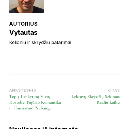
AUTORIUS
Vytautas
Kelionių ir skrydžių patarimai
ANKSTESNIS
KITAS
Post
Top 5 Lankytinų Vietų
Lektuvų Skrydžių Sekimas
Navigation
Rostoke: Pajūrio Romantika
Realiu Laiku
ir Hanziatinė Prabanga