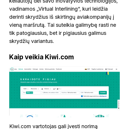
keliautojų dėl savo inovatyvios technologijos,
vadinamos „Virtual Interlining“, kuri leidžia
derinti skrydžius iš skirtingų aviakompanijų į
vieną maršrutą. Tai suteikia galimybę rasti ne
tik patogiausius, bet ir pigiausius galimus
skrydžių variantus.
Kaip veikia Kiwi.com
Kiwi.com vartotojas gali įvesti norimą