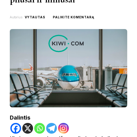
ON
Autorius
VYTAUTAS
PALIKITE KOMENTARĄ
KIWI
SKRYDŽIAI:
APŽVALGA,
PLIUSAI
IR
MINUSAI
Dalintis