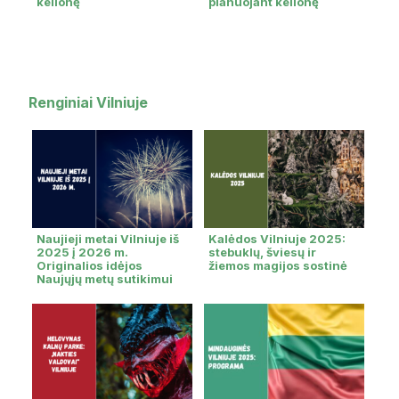
kelionę
planuojant kelionę
Renginiai Vilniuje
Naujieji metai Vilniuje iš
Kalėdos Vilniuje 2025:
2025 į 2026 m.
stebuklų, šviesų ir
Originalios idėjos
žiemos magijos sostinė
Naujųjų metų sutikimui