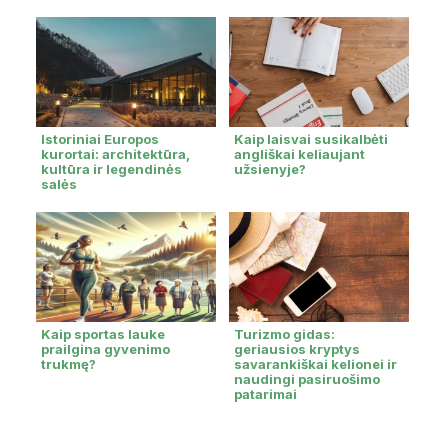
Istoriniai Europos
Kaip laisvai susikalbėti
kurortai: architektūra,
angliškai keliaujant
kultūra ir legendinės
užsienyje?
salės
Kaip sportas lauke
Turizmo gidas:
prailgina gyvenimo
geriausios kryptys
trukmę?
savarankiškai kelionei ir
naudingi pasiruošimo
patarimai