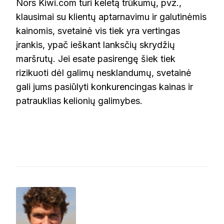
Nors Kiwi.com turi keletą trūkumų, pvz.,
klausimai su klientų aptarnavimu ir galutinėmis
kainomis, svetainė vis tiek yra vertingas
įrankis, ypač ieškant lanksčių skrydžių
maršrutų. Jei esate pasirengę šiek tiek
rizikuoti dėl galimų nesklandumų, svetainė
gali jums pasiūlyti konkurencingas kainas ir
patrauklias kelionių galimybes.