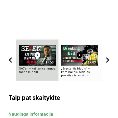
17:50
17:03
Se7en – kai tamsa tampa
„Bręstantis blogis“ –
Ex Machina
meno kūriniu
kriminalinis serialas
pasirinki
pakeitęs televizijos...
Taip pat skaitykite
Naudinga informacija