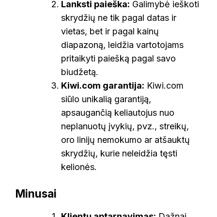
Lanksti paieška:
Galimybė ieškoti
skrydžių ne tik pagal datas ir
vietas, bet ir pagal kainų
diapazoną, leidžia vartotojams
pritaikyti paiešką pagal savo
biudžetą.
Kiwi.com garantija:
Kiwi.com
siūlo unikalią garantiją,
apsaugančią keliautojus nuo
neplanuotų įvykių, pvz., streikų,
oro linijų nemokumo ar atšauktų
skrydžių, kurie neleidžia tęsti
kelionės.
Minusai
Klientų aptarnavimas:
Dažnai