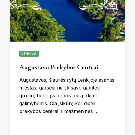
LENKIJA
Augustavo Prekybos Centrai
Augustavas, šiaurės rytų Lenkijoje esantis
miestas, garsėja ne tik savo gamtos
grožiu, bet ir įvairiomis apsipirkimo
galimybėmis. Čia įsikūrę keli dideli
prekybos centrai ir mažmeninės …