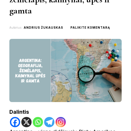
gamta
ON
Autorius
ANDRIUS ŽUKAUSKAS
PALIKITE KOMENTARĄ
ARGENTINA
GEOGRAFIJ
ŽEMĖLAPIS,
KAIMYNAI,
UPĖS
IR
GAMTA
Dalintis