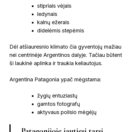
stipriais vėjais
ledynais
kalnų ežerais
didelėmis stepėmis
Dėl atšiauresnio klimato čia gyventojų mažiau
nei centrinėje Argentinos dalyje. Tačiau būtent
ši laukinė aplinka ir traukia keliautojus.
Argentina Patagonia ypač mėgstama:
žygių entuziastų
gamtos fotografų
aktyvaus poilsio mėgėjų
„Patagonijoje jautiesi tarsi