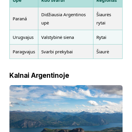
Didžiausia Argentinos
Šiaurės
Paraná
upė
rytai
Urugvajus
Valstybinė siena
Rytai
Paragvajus
Svarbi prekybai
Šiaurė
Kalnai Argentinoje