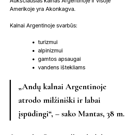
Aukščiausias kalnas Argentinoje ir visoje
Amerikoje yra Akonkagva.
Kalnai Argentinoje svarbūs:
turizmui
alpinizmui
gamtos apsaugai
vandens ištekliams
„Andų kalnai Argentinoje
atrodo milžiniški ir labai
įspūdingi“, – sako Mantas, 38 m.