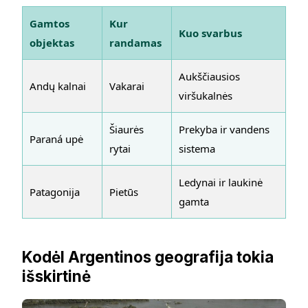
Gamtos
Kur
Kuo svarbus
objektas
randamas
Aukščiausios
Andų kalnai
Vakarai
viršukalnės
Šiaurės
Prekyba ir vandens
Paraná upė
rytai
sistema
Ledynai ir laukinė
Patagonija
Pietūs
gamta
Kodėl Argentinos geografija tokia
išskirtinė