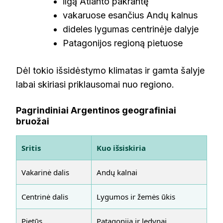
ilgą Atlanto pakrantę
vakaruose esančius Andų kalnus
dideles lygumas centrinėje dalyje
Patagonijos regioną pietuose
Dėl tokio išsidėstymo klimatas ir gamta šalyje
labai skiriasi priklausomai nuo regiono.
Pagrindiniai Argentinos geografiniai
bruožai
Sritis
Kuo išsiskiria
Vakarinė dalis
Andų kalnai
Centrinė dalis
Lygumos ir žemės ūkis
Pietūs
Patagonija ir ledynai