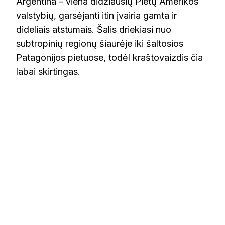
Argentina – viena didžiausių Pietų Amerikos
valstybių, garsėjanti itin įvairia gamta ir
dideliais atstumais. Šalis driekiasi nuo
subtropinių regionų šiaurėje iki šaltosios
Patagonijos pietuose, todėl kraštovaizdis čia
labai skirtingas.