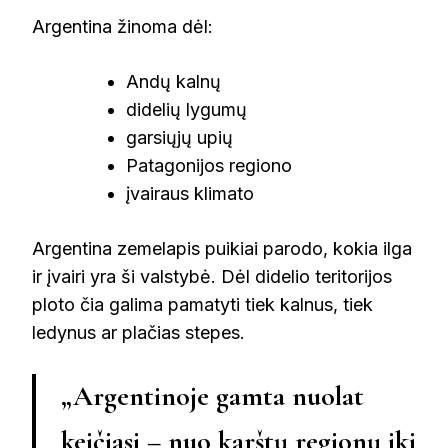
Argentina žinoma dėl:
Andų kalnų
didelių lygumų
garsiųjų upių
Patagonijos regiono
įvairaus klimato
Argentina zemelapis puikiai parodo, kokia ilga
ir įvairi yra ši valstybė. Dėl didelio teritorijos
ploto čia galima pamatyti tiek kalnus, tiek
ledynus ar plačias stepes.
„Argentinoje gamta nuolat
keičiasi – nuo karštų regionų iki