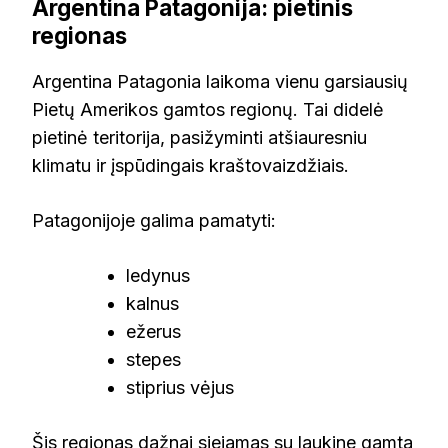
Argentina Patagonija: pietinis
regionas
Argentina Patagonia laikoma vienu garsiausių
Pietų Amerikos gamtos regionų. Tai didelė
pietinė teritorija, pasižyminti atšiauresniu
klimatu ir įspūdingais kraštovaizdžiais.
Patagonijoje galima pamatyti:
ledynus
kalnus
ežerus
stepes
stiprius vėjus
Šis regionas dažnai siejamas su laukine gamta