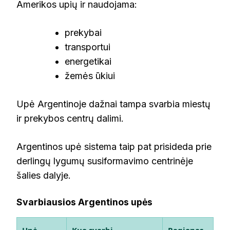
Amerikos upių ir naudojama:
prekybai
transportui
energetikai
žemės ūkiui
Upė Argentinoje dažnai tampa svarbia miestų
ir prekybos centrų dalimi.
Argentinos upė sistema taip pat prisideda prie
derlingų lygumų susiformavimo centrinėje
šalies dalyje.
Svarbiausios Argentinos upės
Upė
Kuo svarbi
Regionas