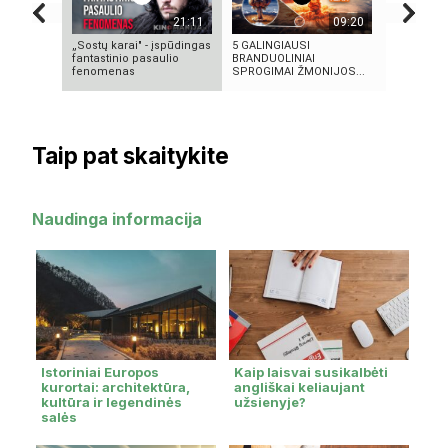
21:11
09:20
„Sostų karai" - įspūdingas
5 GALINGIAUSI
KAIP KINI
fantastinio pasaulio
BRANDUOLINIAI
„PASAULIO
fenomenas
SPROGIMAI ŽMONIJOS...
NUTYLĖTA
Taip pat skaitykite
Naudinga informacija
Istoriniai Europos
Kaip laisvai susikalbėti
kurortai: architektūra,
angliškai keliaujant
kultūra ir legendinės
užsienyje?
salės