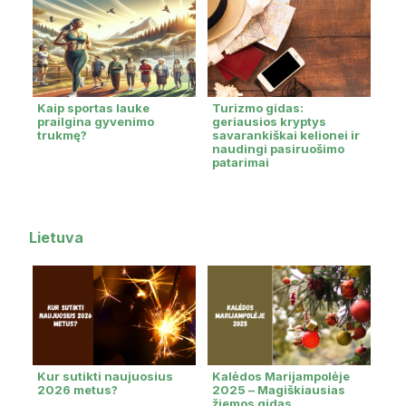
Kaip sportas lauke
Turizmo gidas:
prailgina gyvenimo
geriausios kryptys
trukmę?
savarankiškai kelionei ir
naudingi pasiruošimo
patarimai
Lietuva
Kur sutikti naujuosius
Kalėdos Marijampolėje
2026 metus?
2025 – Magiškiausias
žiemos gidas