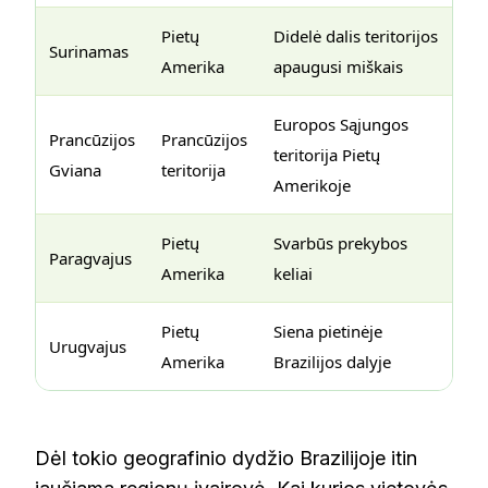
Pietų
Didelė dalis teritorijos
Surinamas
Amerika
apaugusi miškais
Europos Sąjungos
Prancūzijos
Prancūzijos
teritorija Pietų
Gviana
teritorija
Amerikoje
Pietų
Svarbūs prekybos
Paragvajus
Amerika
keliai
Pietų
Siena pietinėje
Urugvajus
Amerika
Brazilijos dalyje
Dėl tokio geografinio dydžio Brazilijoje itin