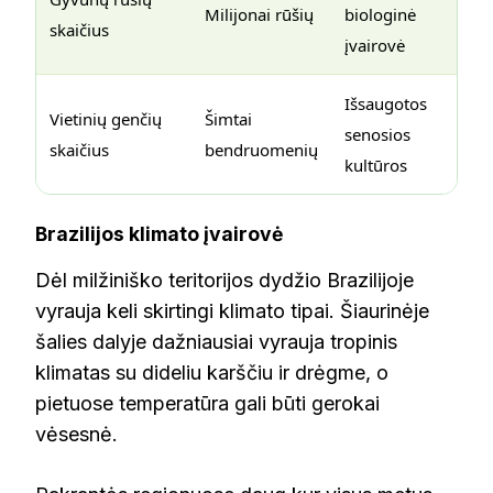
Milijonai rūšių
biologinė
skaičius
įvairovė
Išsaugotos
Vietinių genčių
Šimtai
senosios
skaičius
bendruomenių
kultūros
Brazilijos klimato įvairovė
Dėl milžiniško teritorijos dydžio Brazilijoje
vyrauja keli skirtingi klimato tipai. Šiaurinėje
šalies dalyje dažniausiai vyrauja tropinis
klimatas su dideliu karščiu ir drėgme, o
pietuose temperatūra gali būti gerokai
vėsesnė.