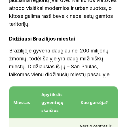
jaučiama regionų įvairovė. Kai kurios vietovės
atrodo visiškai modernios ir urbanizuotos, o
kitose galima rasti beveik nepaliestų gamtos
teritorijų.
Didžiausi Brazilijos miestai
Brazilijoje gyvena daugiau nei 200 milijonų
žmonių, todėl šalyje yra daug milžiniškų
miestų. Didžiausias iš jų – San Paulas,
laikomas vienu didžiausių miestų pasaulyje.
Apytikslis
Miestas
gyventojų
Kuo garsėja?
skaičius
Verslo centras ir