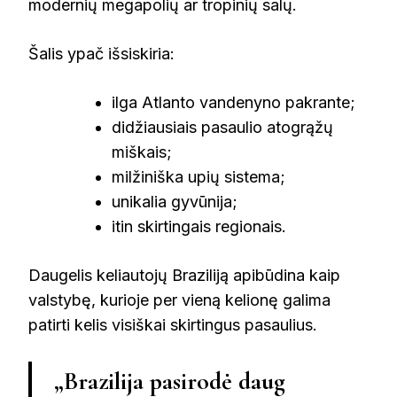
modernių megapolių ar tropinių salų.
Šalis ypač išsiskiria:
ilga Atlanto vandenyno pakrante;
didžiausiais pasaulio atogrąžų
miškais;
milžiniška upių sistema;
unikalia gyvūnija;
itin skirtingais regionais.
Daugelis keliautojų Braziliją apibūdina kaip
valstybę, kurioje per vieną kelionę galima
patirti kelis visiškai skirtingus pasaulius.
„Brazilija pasirodė daug