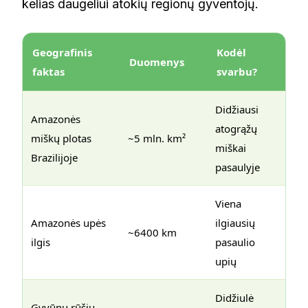
kelias daugeliui atokių regionų gyventojų.
Geografinis
Kodėl
Duomenys
faktas
svarbu?
Didžiausi
Amazonės
atogrąžų
miškų plotas
~5 mln. km²
miškai
Brazilijoje
pasaulyje
Viena
Amazonės upės
ilgiausių
~6400 km
ilgis
pasaulio
upių
Didžiulė
Gyvūnų rūšių