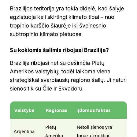
Brazilijos teritorija yra tokia didelė, kad šalyje
egzistuoja keli skirtingi klimato tipai – nuo
tropinio karščio šiaurėje iki švelnesnio
subtropinio klimato pietuose.
Su kokiomis šalimis ribojasi Brazilija?
Brazilija ribojasi net su dešimčia Pietų
Amerikos valstybių, todėl laikoma viena
strategiškai svarbiausių regiono šalių. Ji neturi
sienos tik su Čile ir Ekvadoru.
Valstybė
Regionas
Įdomus faktas
Pietų
Netoli sienos yra
Argentina
Amerika
Iguazu kriokliai