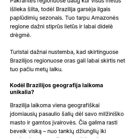
Pakrantės regionuose daug kur visus metus
išlieka šilta, todėl Brazilija garsėja ilgais
paplūdimių sezonais. Tuo tarpu Amazonės
regione dažni stiprūs lietūs ir labai didelė
drėgmė.
Turistai dažnai nustemba, kad skirtinguose
Brazilijos regionuose oras gali labai skirtis net
tuo pačiu metų laiku.
Kodėl Brazilijos geografija laikoma
unikalia?
Brazilija laikoma viena geografiškai
įdomiausių pasaulio šalių dėl savo milžiniško
masto ir gamtos įvairovės. Čia galima rasti
beveik viską – nuo tankių džiunglių iki