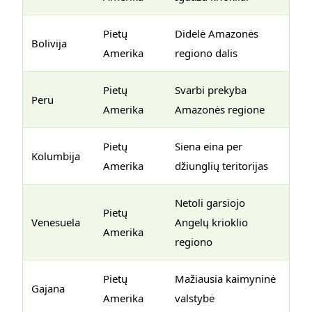
Pietų
Didelė Amazonės
Bolivija
Amerika
regiono dalis
Pietų
Svarbi prekyba
Peru
Amerika
Amazonės regione
Pietų
Siena eina per
Kolumbija
Amerika
džiunglių teritorijas
Netoli garsiojo
Pietų
Venesuela
Angelų krioklio
Amerika
regiono
Pietų
Mažiausia kaimyninė
Gajana
Amerika
valstybė