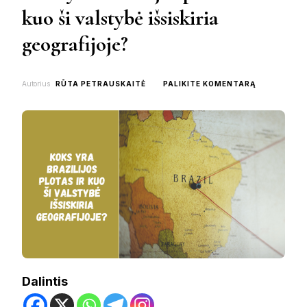
kuo ši valstybė išsiskiria
geografijoje?
ON
Autorius
RŪTA PETRAUSKAITĖ
PALIKITE KOMENTARĄ
KOKS
YRA
BRAZILIJOS
PLOTAS
IR
KUO
ŠI
VALSTYBĖ
IŠSISKIRIA
GEOGRAFIJ
Dalintis