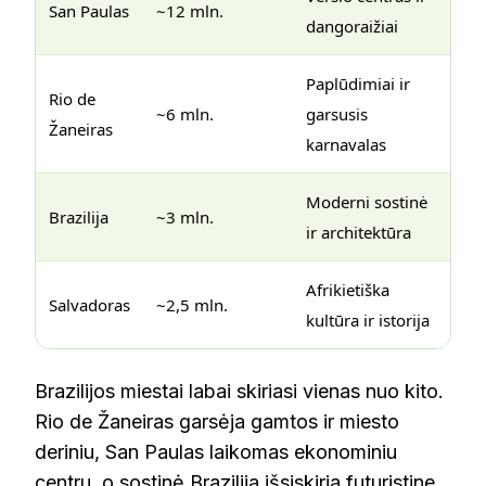
San Paulas
~12 mln.
dangoraižiai
Paplūdimiai ir
Rio de
~6 mln.
garsusis
Žaneiras
karnavalas
Moderni sostinė
Brazilija
~3 mln.
ir architektūra
Afrikietiška
Salvadoras
~2,5 mln.
kultūra ir istorija
Brazilijos miestai labai skiriasi vienas nuo kito.
Rio de Žaneiras garsėja gamtos ir miesto
deriniu, San Paulas laikomas ekonominiu
centru, o sostinė Brazilija išsiskiria futuristine