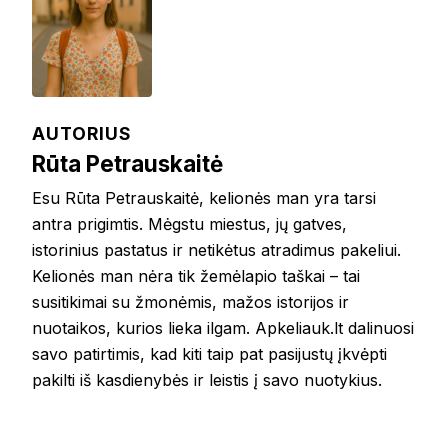
AUTORIUS
Rūta Petrauskaitė
Esu Rūta Petrauskaitė, kelionės man yra tarsi
antra prigimtis. Mėgstu miestus, jų gatves,
istorinius pastatus ir netikėtus atradimus pakeliui.
Kelionės man nėra tik žemėlapio taškai – tai
susitikimai su žmonėmis, mažos istorijos ir
nuotaikos, kurios lieka ilgam. Apkeliauk.lt dalinuosi
savo patirtimis, kad kiti taip pat pasijustų įkvėpti
pakilti iš kasdienybės ir leistis į savo nuotykius.