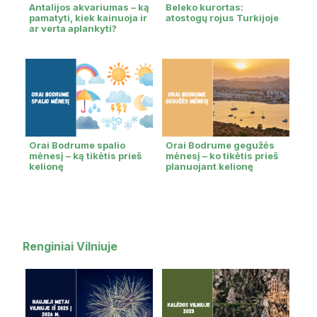
Antalijos akvariumas – ką
Beleko kurortas:
pamatyti, kiek kainuoja ir
atostogų rojus Turkijoje
ar verta aplankyti?
Orai Bodrume spalio
Orai Bodrume gegužės
mėnesį – ką tikėtis prieš
mėnesį – ko tikėtis prieš
kelionę
planuojant kelionę
Renginiai Vilniuje