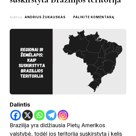
ON
Autorius
ANDRIUS ŽUKAUSKAS
PALIKITE KOMENTARĄ
REGIONAI
IR
ŽEMĖLAPIS:
KAIP
SUSKIRSTY
BRAZILIJOS
TERITORIJ
Dalintis
Brazilija yra didžiausia Pietų Amerikos
valstybė, todėl jos teritorija suskirstyta į kelis