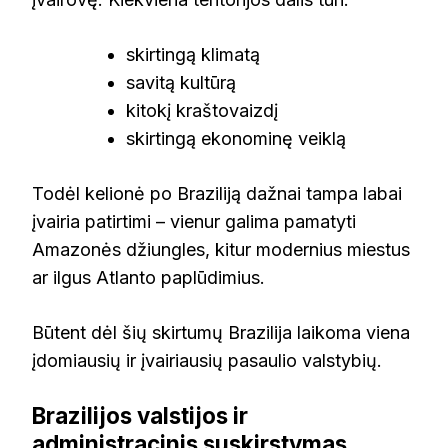
skirtingą klimatą
savitą kultūrą
kitokį kraštovaizdį
skirtingą ekonominę veiklą
Todėl kelionė po Braziliją dažnai tampa labai
įvairia patirtimi – vienur galima pamatyti
Amazonės džiungles, kitur modernius miestus
ar ilgus Atlanto paplūdimius.
Būtent dėl šių skirtumų Brazilija laikoma viena
įdomiausių ir įvairiausių pasaulio valstybių.
Brazilijos valstijos ir
administracinis suskirstymas