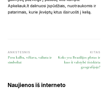
Apkeliauk.lt dalinuosi įspūdžiais, nuotraukomis ir
patarimais, kurie įkvėptų kitus išsiruošti į kelią.
ANKSTESNIS
KITAS
Post
Peru kalba, vėliava, valiuta ir
Koks yra Brazilijos plotas ir
Navigation
simboliai
kuo ši valstybė išsiskiria
geografijoje?
Naujienos iš interneto