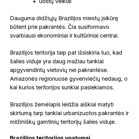
uostų veiklai
Dauguma didžiųjų Brazilijos miestų įsikūrę
būtent prie pakrantės. Čia susiformavo
svarbiausi ekonominiai ir kultūriniai centrai.
Brazilijos teritorija taip pat išsiskiria tuo, kad
šalies viduje yra daug mažiau tankiai
apgyvendintų vietovių nei pakrantėse.
Amazonės regionuose gyvenviečių nedaug, o
kai kurios teritorijos sunkiai pasiekiamos.
Brazilijos žemėlapis leidžia aiškiai matyti
skirtumą tarp tankiai urbanizuotos pakrantės ir
milžiniškų gamtinių teritorijų šalies viduje.
Brazilijos teritorijos ypatumai