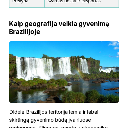
Prekyba
Svarbūs uostai ir eksportas
Kaip geografija veikia gyvenimą
Brazilijoje
Didelė Brazilijos teritorija lemia ir labai
skirtingą gyvenimo būdą įvairiuose
regionuose. Klimatas, gamta ir ekonomika