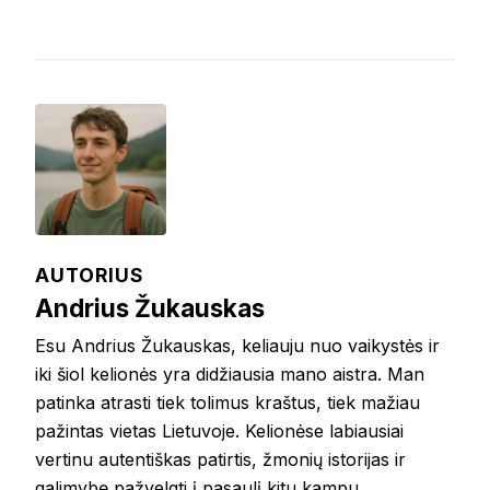
AUTORIUS
Andrius Žukauskas
Esu Andrius Žukauskas, keliauju nuo vaikystės ir
iki šiol kelionės yra didžiausia mano aistra. Man
patinka atrasti tiek tolimus kraštus, tiek mažiau
pažintas vietas Lietuvoje. Kelionėse labiausiai
vertinu autentiškas patirtis, žmonių istorijas ir
galimybę pažvelgti į pasaulį kitu kampu.