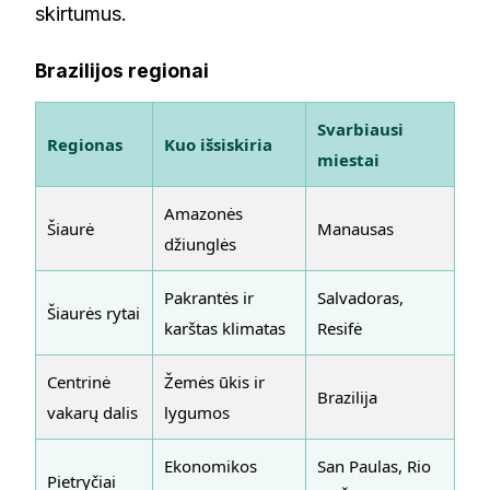
skirtumus.
Brazilijos regionai
Svarbiausi
Regionas
Kuo išsiskiria
miestai
Amazonės
Šiaurė
Manausas
džiunglės
Pakrantės ir
Salvadoras,
Šiaurės rytai
karštas klimatas
Resifė
Centrinė
Žemės ūkis ir
Brazilija
vakarų dalis
lygumos
Ekonomikos
San Paulas, Rio
Pietryčiai