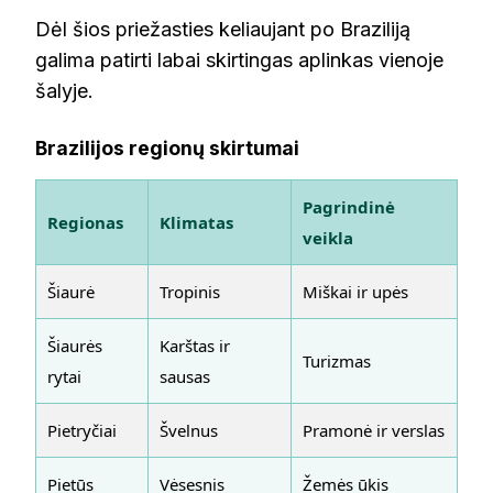
Dėl šios priežasties keliaujant po Braziliją
galima patirti labai skirtingas aplinkas vienoje
šalyje.
Brazilijos regionų skirtumai
Pagrindinė
Regionas
Klimatas
veikla
Šiaurė
Tropinis
Miškai ir upės
Šiaurės
Karštas ir
Turizmas
rytai
sausas
Pietryčiai
Švelnus
Pramonė ir verslas
Pietūs
Vėsesnis
Žemės ūkis