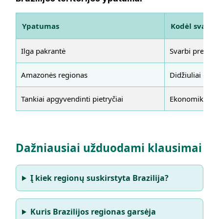
Ypatumas
Kodėl svarbu
Ilga pakrantė
Svarbi prekyba
Amazonės regionas
Didžiuliai gamt
Tankiai apgyvendinti pietryčiai
Ekonomikos ir 
Dažniausiai užduodami klausimai
Į kiek regionų suskirstyta Brazilija?
Kuris Brazilijos regionas garsėja