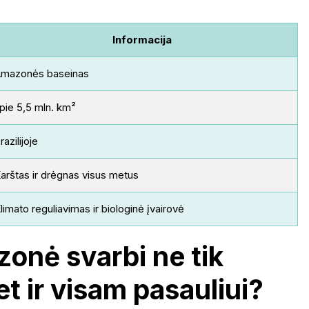
Informacija
mazonės baseinas
pie 5,5 mln. km²
razilijoje
arštas ir drėgnas visus metus
limato reguliavimas ir biologinė įvairovė
onė svarbi ne tik
bet ir visam pasauliui?