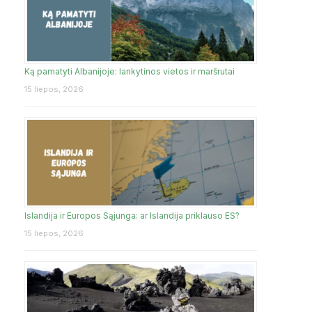
Ką pamatyti Albanijoje: lankytinos vietos ir maršrutai
15 liepos, 2026
Islandija ir Europos Sąjunga: ar Islandija priklauso ES?
15 liepos, 2026