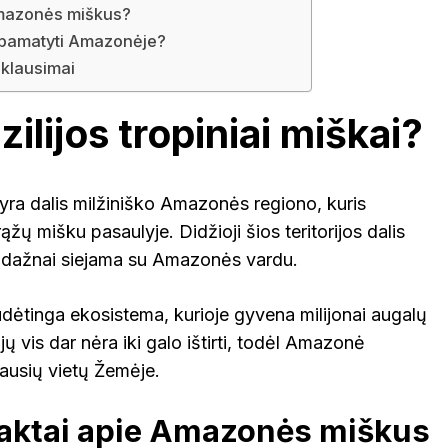
 Amazonės miškus?
 pamatyti Amazonėje?
klausimai
zilijos tropiniai miškai?
i yra dalis milžiniško Amazonės regiono, kuris
žų mišku pasaulyje. Didžioji šios teritorijos dalis
lis dažnai siejama su Amazonės vardu.
sudėtinga ekosistema, kurioje gyvena milijonai augalų
jų vis dar nėra iki galo ištirti, todėl Amazonė
iausių vietų Žemėje.
faktai apie Amazonės miškus