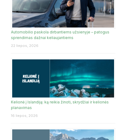
Automobilio paskola dirbantiems užsienyje – patogus
sprendimas dažnai keliaujantiems
22 liepos, 2026
Kelionė į Islandiją: ką reikia žinoti, skrydžiai ir kelionės
planavimas
16 liepos, 2026