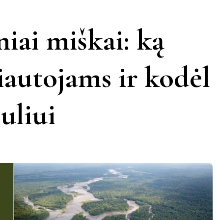
KERNAVĖ
KĖDAINIAI
LATVIJA
niai miškai: ką
AMAS
KUPIŠKIS
MARIJAMPOLĖ
PRANCŪZIJA
liautojams ir kodėl
NIDA
PAGĖGIAI
ŠVEICARIJA
uliui
S
PASVALYS
PLUNGĖ
VOKIETIJA
ROKIŠKIS
ŠIAULIAI
TAURAGĖ
TELŠIAI
VILNIUS
ZARASAI