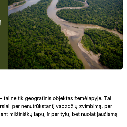
i – tai ne tik geografinis objektas žemėlapyje. Tai
rsiai: per nenutrūkstantį vabzdžių zvimbimą, per
 ant milžiniškų lapų, ir per tylų, bet nuolat jaučiamą