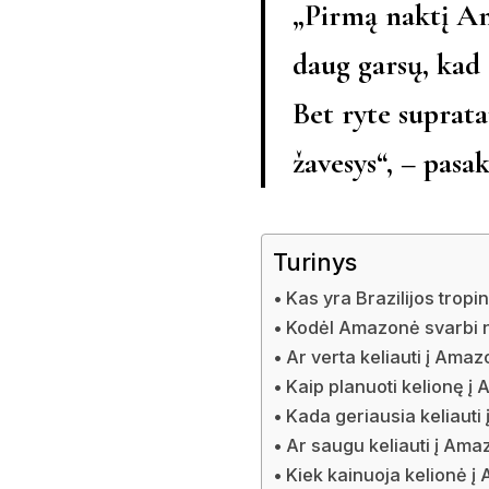
„Pirmą naktį Am
daug garsų, kad
Bet ryte supratau
žavesys“, – pasa
Turinys
Kas yra Brazilijos tropin
Kodėl Amazonė svarbi ne 
Ar verta keliauti į Ama
Kaip planuoti kelionę 
Kada geriausia keliaut
Ar saugu keliauti į Am
Kiek kainuoja kelionė 