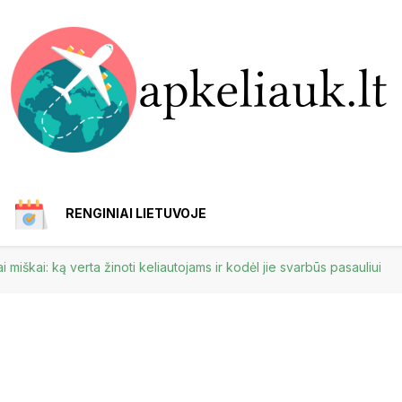
RENGINIAI LIETUVOJE
iai miškai: ką verta žinoti keliautojams ir kodėl jie svarbūs pasauliui
ANYKŠČIAI
AFRIKA
BIRŠTONAS
EUROPA
AI
GARGŽDAI
IGNALINA
IJA
EZIJA
FILIPINAI
EGIPTAS
IZRAELIS
MAROKAS
BELGIJA
JUODKRANTĖ
JURBARKAS
GRAIKIJA
NIJA
KINIJA
MALAIZIJA