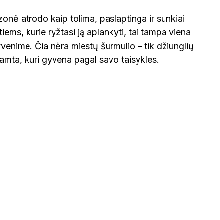
onė atrodo kaip tolima, paslaptinga ir sunkiai
iems, kurie ryžtasi ją aplankyti, tai tampa viena
yvenime. Čia nėra miestų šurmulio – tik džiunglių
amta, kuri gyvena pagal savo taisykles.