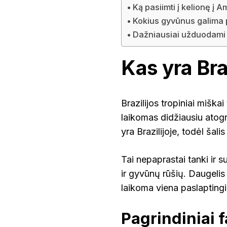
Ką pasiimti į kelionę į
Kokius gyvūnus galima
Dažniausiai užduodami 
Kas yra Bra
Brazilijos tropiniai miška
laikomas didžiausiu atogrą
yra Brazilijoje, todėl ša
Tai nepaprastai tanki ir 
ir gyvūnų rūšių. Daugelis 
laikoma viena paslapting
Pagrindiniai 