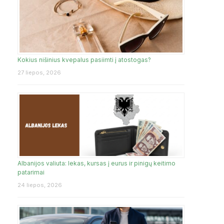
Kokius nišinius kvepalus pasiimti į atostogas?
27 liepos, 2026
Albanijos valiuta: lekas, kursas į eurus ir pinigų keitimo
patarimai
24 liepos, 2026