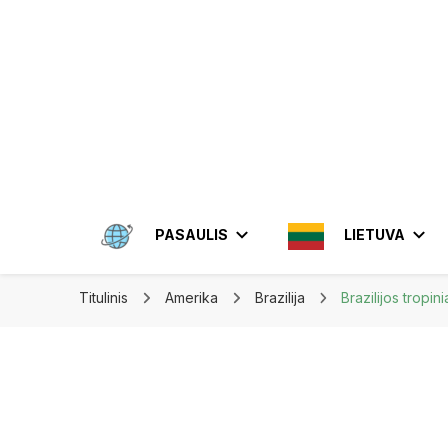
Apkeliauk.lt
PASAULIS
LIETUVA
Titulinis
Amerika
Brazilija
Brazilijos tropin
AMERIKA
ALYTUS
AZIJA
ELEKTRĖN
MEKSIKA
BRAZIL
INDON
JONIŠKIS
JORDA