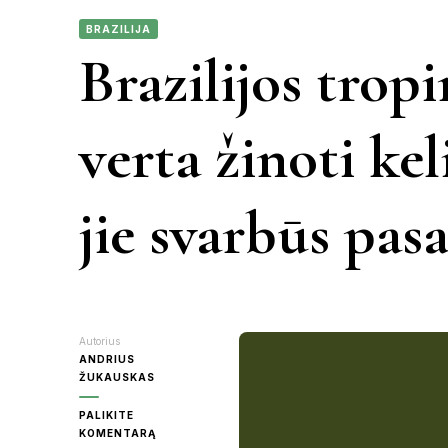
BRAZILIJA
KAUNAS
Brazilijos tropi
VIETN
KRETINGA
verta žinoti ke
MOLĖTAI
jie svarbūs pasa
PANEVĖŽY
RASEINIAI
ŠVENTOJI
Autorius
ANDRIUS
ŽUKAUSKAS
UTENA
PALIKITE
ON
KOMENTARĄ