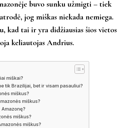
azonėje buvo sunku užmigti – tiek
 atrodė, jog miškas niekada nemiega.
, kad tai ir yra didžiausias šios vietos
koja keliautojas Andrius.
iai miškai?
tik Brazilijai, bet ir visam pasauliui?
zonės miškus?
į Amazonės miškus?
i į Amazonę?
azonės miškus?
į Amazonės miškus?