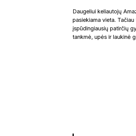
Daugeliui keliautojų Amaz
pasiekiama vieta. Tačiau t
įspūdingiausių patirčių g
tankmė, upės ir laukinė g