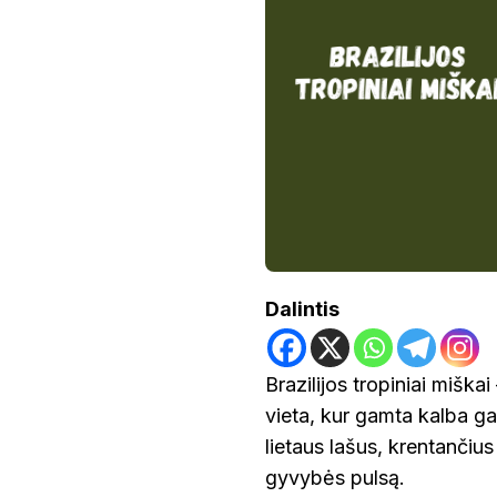
BRAZILIJOS
TROPINIAI
MIŠKAI:
KĄ
VERTA
ŽINOTI
KELIAUTOJAMS
IR
KODĖL
JIE
SVARBŪS
PASAULIUI
Dalintis
Brazilijos tropiniai miška
vieta, kur gamta kalba ga
lietaus lašus, krentančius
gyvybės pulsą.