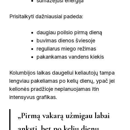
sumažėjusi energija
Prisitaikyti dažniausiai padeda:
daugiau poilsio pirmą dieną
buvimas dienos šviesoje
reguliarus miego režimas
pakankamas vandens kiekis
Kolumbijos laikas daugeliui keliautojų tampa
lengviau pakeliamas po kelių dienų, ypač jei
kelionės pradžioje neplanuojamas itin
intensyvus grafikas.
„Pirmą vakarą užmigau labai
anksti, bet po kelių dienų