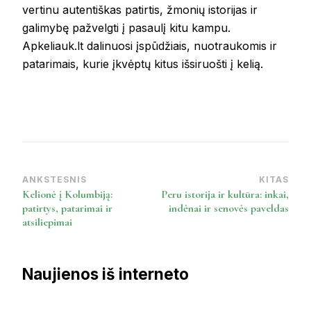
vertinu autentiškas patirtis, žmonių istorijas ir
galimybę pažvelgti į pasaulį kitu kampu.
Apkeliauk.lt dalinuosi įspūdžiais, nuotraukomis ir
patarimais, kurie įkvėptų kitus išsiruošti į kelią.
ANKSTESNIS
KITAS
Post
Kelionė į Kolumbiją:
Peru istorija ir kultūra: inkai,
Navigation
patirtys, patarimai ir
indėnai ir senovės paveldas
atsiliepimai
Naujienos iš interneto