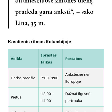
didmiesčiuose žmonės dieną
pradeda gana anksti“, – sako
Lina, 35 m.
Kasdienis ritmas Kolumbijoje
Įprastas
Veikla
Pastabos
laikas
Ankstesnė nei
Darbo pradžia
7:00–8:00
Europoje
12:00–
Dažnai ilgesnė
Pietūs
14:00
pertrauka