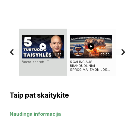
11:22
09:20
Bezos secrets LT
5 GALINGIAUSI
„Bręstanti
BRANDUOLINIAI
kriminalin
SPROGIMAI ŽMONIJOS...
pakeitęs te
Taip pat skaitykite
Naudinga informacija