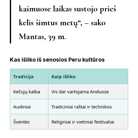
kaimuose laikas sustojo prieš
kelis šimtus metų“, – sako
Mantas, 39 m.
Kas išliko iš senosios Peru kultūros
Tradicija
Kaip išliko
Kečujų kalba
Vis dar vartojama Anduose
Audiniai
Tradiciniai raštai ir technikos
Šventės
Religiniai ir vietiniai festivaliai