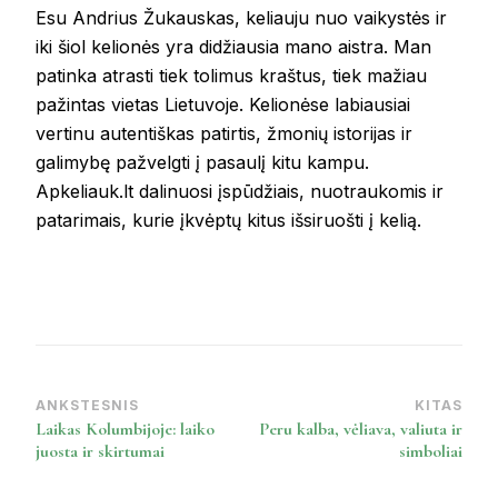
Esu Andrius Žukauskas, keliauju nuo vaikystės ir
iki šiol kelionės yra didžiausia mano aistra. Man
patinka atrasti tiek tolimus kraštus, tiek mažiau
pažintas vietas Lietuvoje. Kelionėse labiausiai
vertinu autentiškas patirtis, žmonių istorijas ir
galimybę pažvelgti į pasaulį kitu kampu.
Apkeliauk.lt dalinuosi įspūdžiais, nuotraukomis ir
patarimais, kurie įkvėptų kitus išsiruošti į kelią.
ANKSTESNIS
KITAS
Post
Laikas Kolumbijoje: laiko
Peru kalba, vėliava, valiuta ir
Navigation
juosta ir skirtumai
simboliai