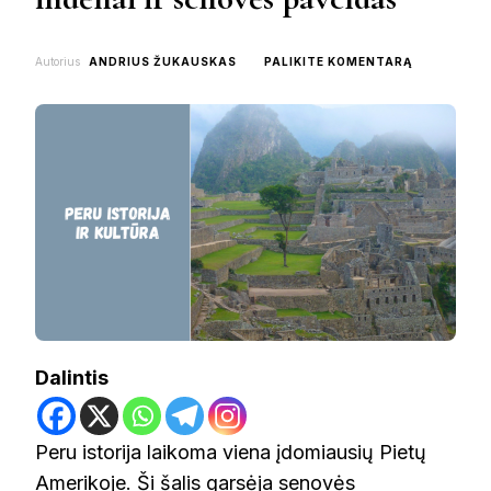
ON
Autorius
ANDRIUS ŽUKAUSKAS
PALIKITE KOMENTARĄ
PERU
ISTORIJA
IR
KULTŪRA:
INKAI,
INDĖNAI
IR
SENOVĖS
PAVELDAS
Dalintis
Peru istorija laikoma viena įdomiausių Pietų
Amerikoje. Ši šalis garsėja senovės