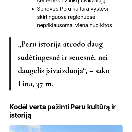
senesnės už inkų civilizaciją
Senovės Peru kultūra vystėsi
skirtinguose regionuose
nepriklausomai viena nuo kitos
„Peru istorija atrodo daug
sudėtingesnė ir senesnė, nei
daugelis įsivaizduoja“, – sako
Lina, 37 m.
Kodėl verta pažinti Peru kultūrą ir
istoriją