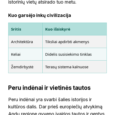
istorinių vietų atsirado tuo metu.
Kuo garsėjo inkų civilizacija
Sritis
Kuo išsiskyrė
Architektūra
Tiksliai apdirbti akmenys
Keliai
Didelis susisiekimo tinklas
Žemdirbystė
Terasų sistema kalnuose
Peru indėnai ir vietinės tautos
Peru indėnai yra svarbi šalies istorijos ir
kultūros dalis. Dar prieš europiečių atvykimą
Andų regione gyveno įvairios tautos ir gentys.