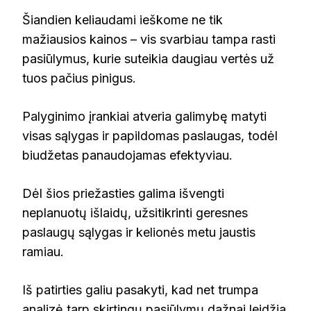
Šiandien keliaudami ieškome ne tik
mažiausios kainos – vis svarbiau tampa rasti
pasiūlymus, kurie suteikia daugiau vertės už
tuos pačius pinigus.
Palyginimo įrankiai atveria galimybę matyti
visas sąlygas ir papildomas paslaugas, todėl
biudžetas panaudojamas efektyviau.
Dėl šios priežasties galima išvengti
neplanuotų išlaidų, užsitikrinti geresnes
paslaugų sąlygas ir kelionės metu jaustis
ramiau.
Iš patirties galiu pasakyti, kad net trumpa
analizė tarp skirtingų pasiūlymų dažnai leidžia