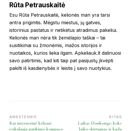
Rūta Petrauskaitė
Esu Rūta Petrauskaitė, kelionės man yra tarsi
antra prigimtis. Mėgstu miestus, jų gatves,
istorinius pastatus ir netikėtus atradimus pakeliui.
Kelionės man nėra tik žemėlapio taškai – tai
susitikimai su žmonėmis, mažos istorijos ir
nuotaikos, kurios lieka ilgam. Apkeliauk.lt dalinuosi
savo patirtimis, kad kiti taip pat pasijustų įkvėpti
pakilti iš kasdienybės ir leistis į savo nuotykius.
ANKSTESNIS
KITAS
Post
Kai internetinė kelionė
Laikas Honkonge: koks
Navigation
reikalauja patikimo kompaso
laiko skirtumas ir kada