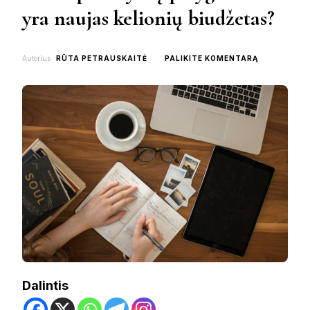
yra naujas kelionių biudžetas?
ON
Autorius
RŪTA PETRAUSKAITĖ
PALIKITE KOMENTARĄ
KODĖL
PASIŪLYMŲ
PALYGINIM
YRA
NAUJAS
KELIONIŲ
BIUDŽETAS
Dalintis