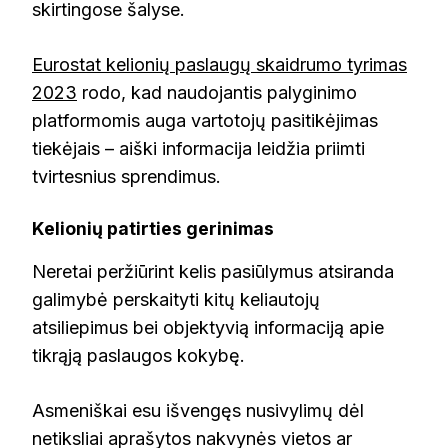
skirtingose šalyse.
Eurostat kelionių paslaugų skaidrumo tyrimas
2023
rodo, kad naudojantis palyginimo
platformomis auga vartotojų pasitikėjimas
tiekėjais – aiški informacija leidžia priimti
tvirtesnius sprendimus.
Kelionių patirties gerinimas
Neretai peržiūrint kelis pasiūlymus atsiranda
galimybė perskaityti kitų keliautojų
atsiliepimus bei objektyvią informaciją apie
tikrąją paslaugos kokybę.
Asmeniškai esu išvengęs nusivylimų dėl
netiksliai aprašytos nakvynės vietos ar