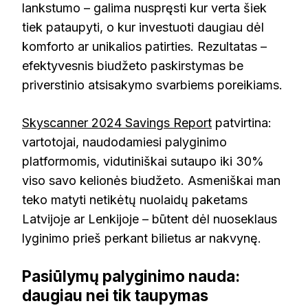
lankstumo – galima nuspręsti kur verta šiek
tiek pataupyti, o kur investuoti daugiau dėl
komforto ar unikalios patirties. Rezultatas –
efektyvesnis biudžeto paskirstymas be
priverstinio atsisakymo svarbiems poreikiams.
Skyscanner 2024 Savings Report
patvirtina:
vartotojai, naudodamiesi palyginimo
platformomis, vidutiniškai sutaupo iki 30%
viso savo kelionės biudžeto. Asmeniškai man
teko matyti netikėtų nuolaidų paketams
Latvijoje ar Lenkijoje – būtent dėl nuoseklaus
lyginimo prieš perkant bilietus ar nakvynę.
Pasiūlymų palyginimo nauda:
daugiau nei tik taupymas