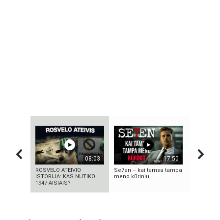
08:03
17:50
ROSVELO ATEIVIO
Se7en – kai tamsa tampa
5 MOKSLIN
ISTORIJA: KAS NUTIKO
meno kūriniu
EKSPERIME
1947-AISIAIS?
SUKRĖTĖ 