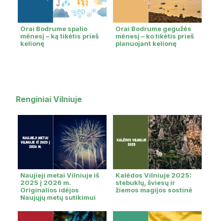
Orai Bodrume spalio
Orai Bodrume gegužės
mėnesį – ką tikėtis prieš
mėnesį – ko tikėtis prieš
kelionę
planuojant kelionę
Renginiai Vilniuje
Naujieji metai Vilniuje iš
Kalėdos Vilniuje 2025:
2025 į 2026 m.
stebuklų, šviesų ir
Originalios idėjos
žiemos magijos sostinė
Naujųjų metų sutikimui