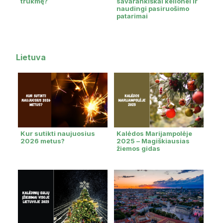
trukmę?
savarankiškai kelionei ir
naudingi pasiruošimo
patarimai
Lietuva
Kur sutikti naujuosius
Kalėdos Marijampolėje
2026 metus?
2025 – Magiškiausias
žiemos gidas