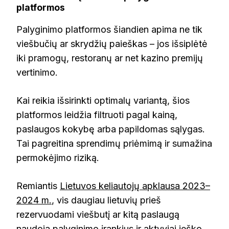
platformos
Palyginimo platformos šiandien apima ne tik
viešbučių ar skrydžių paieškas – jos išsiplėtė
iki pramogų, restoranų ar net kazino premijų
vertinimo.
Kai reikia išsirinkti optimalų variantą, šios
platformos leidžia filtruoti pagal kainą,
paslaugos kokybę arba papildomas sąlygas.
Tai pagreitina sprendimų priėmimą ir sumažina
permokėjimo riziką.
Remiantis
Lietuvos keliautojų apklausa 2023–
2024 m.
, vis daugiau lietuvių prieš
rezervuodami viešbutį ar kitą paslaugą
naudoja palyginimo įrankius ir aktyviai ieško