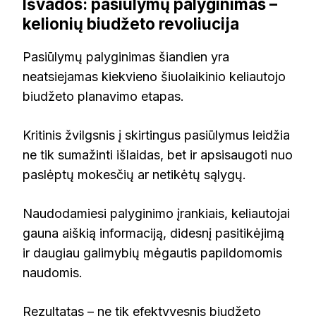
Išvados: pasiūlymų palyginimas –
kelionių biudžeto revoliucija
Pasiūlymų palyginimas šiandien yra
neatsiejamas kiekvieno šiuolaikinio keliautojo
biudžeto planavimo etapas.
Kritinis žvilgsnis į skirtingus pasiūlymus leidžia
ne tik sumažinti išlaidas, bet ir apsisaugoti nuo
paslėptų mokesčių ar netikėtų sąlygų.
Naudodamiesi palyginimo įrankiais, keliautojai
gauna aiškią informaciją, didesnį pasitikėjimą
ir daugiau galimybių mėgautis papildomomis
naudomis.
Rezultatas – ne tik efektyvesnis biudžeto