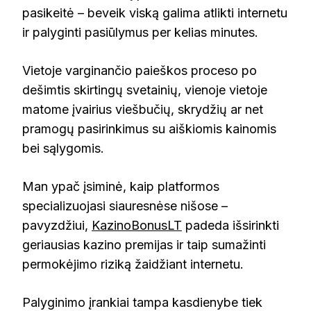
pasikeitė – beveik viską galima atlikti internetu
ir palyginti pasiūlymus per kelias minutes.
Vietoje varginančio paieškos proceso po
dešimtis skirtingų svetainių, vienoje vietoje
matome įvairius viešbučių, skrydžių ar net
pramogų pasirinkimus su aiškiomis kainomis
bei sąlygomis.
Man ypač įsiminė, kaip platformos
specializuojasi siauresnėse nišose –
pavyzdžiui,
KazinoBonusLT
padeda išsirinkti
geriausias kazino premijas ir taip sumažinti
permokėjimo riziką žaidžiant internetu.
Palyginimo įrankiai tampa kasdienybe tiek