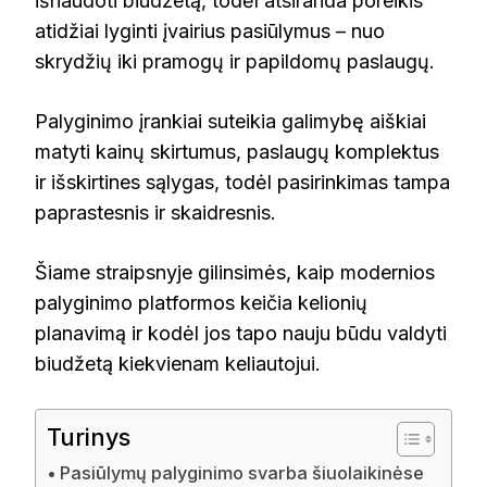
išnaudoti biudžetą, todėl atsiranda poreikis
atidžiai lyginti įvairius pasiūlymus – nuo
skrydžių iki pramogų ir papildomų paslaugų.
Palyginimo įrankiai suteikia galimybę aiškiai
matyti kainų skirtumus, paslaugų komplektus
ir išskirtines sąlygas, todėl pasirinkimas tampa
paprastesnis ir skaidresnis.
Šiame straipsnyje gilinsimės, kaip modernios
palyginimo platformos keičia kelionių
planavimą ir kodėl jos tapo nauju būdu valdyti
biudžetą kiekvienam keliautojui.
Turinys
Pasiūlymų palyginimo svarba šiuolaikinėse