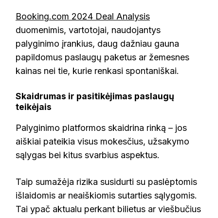
Booking.com 2024 Deal Analysis
duomenimis, vartotojai, naudojantys
palyginimo įrankius, daug dažniau gauna
papildomus paslaugų paketus ar žemesnes
kainas nei tie, kurie renkasi spontaniškai.
Skaidrumas ir pasitikėjimas paslaugų
teikėjais
Palyginimo platformos skaidrina rinką – jos
aiškiai pateikia visus mokesčius, užsakymo
sąlygas bei kitus svarbius aspektus.
Taip sumažėja rizika susidurti su paslėptomis
išlaidomis ar neaiškiomis sutarties sąlygomis.
Tai ypač aktualu perkant bilietus ar viešbučius