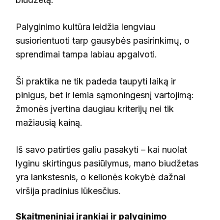
Palyginimo kultūra leidžia lengviau
susiorientuoti tarp gausybės pasirinkimų, o
sprendimai tampa labiau apgalvoti.
Ši praktika ne tik padeda taupyti laiką ir
pinigus, bet ir lemia sąmoningesnį vartojimą:
žmonės įvertina daugiau kriterijų nei tik
mažiausią kainą.
Iš savo patirties galiu pasakyti – kai nuolat
lyginu skirtingus pasiūlymus, mano biudžetas
yra lankstesnis, o kelionės kokybė dažnai
viršija pradinius lūkesčius.
Skaitmeniniai įrankiai ir palyginimo