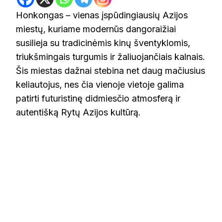
Honkongas – vienas įspūdingiausių Azijos
miestų, kuriame modernūs dangoraižiai
susilieja su tradicinėmis kinų šventyklomis,
triukšmingais turgumis ir žaliuojančiais kalnais.
Šis miestas dažnai stebina net daug mačiusius
keliautojus, nes čia vienoje vietoje galima
patirti futuristinę didmiesčio atmosferą ir
autentišką Rytų Azijos kultūrą.