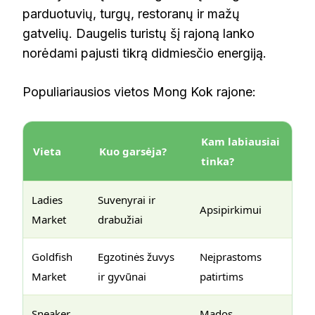
parduotuvių, turgų, restoranų ir mažų
gatvelių. Daugelis turistų šį rajoną lanko
norėdami pajusti tikrą didmiesčio energiją.
Populiariausios vietos Mong Kok rajone:
Kam labiausiai
Vieta
Kuo garsėja?
tinka?
Ladies
Suvenyrai ir
Apsipirkimui
Market
drabužiai
Goldfish
Egzotinės žuvys
Neįprastoms
Market
ir gyvūnai
patirtims
Sneaker
Mados