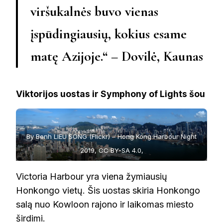
viršukalnės buvo vienas
įspūdingiausių, kokius esame
matę Azijoje.“ – Dovilė, Kaunas
Viktorijos uostas ir Symphony of Lights šou
By Benh LIEU SONG (Flickr) – Hong Kong Harbour Night
2019, CC BY-SA 4.0,
https://commons.wikimedia.org/w/index.php?
Victoria Harbour yra viena žymiausių
curid=82284212
Honkongo vietų. Šis uostas skiria Honkongo
salą nuo Kowloon rajono ir laikomas miesto
širdimi.