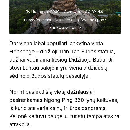
By Huangdan2060 – Own work, CC BY 4.0,
https://commons.wikimedia.org/w/index.php?
curid=145284352
Dar viena labai populiari lankytina vieta
Honkonge – didžioji Tian Tan Budos statula,
dažnai vadinama tiesiog Didžiuoju Buda. Ji
stovi Lantau saloje ir yra viena didžiausių
sėdinčio Budos statulų pasaulyje.
Norint pasiekti šią vietą dažniausiai
pasirenkamas Ngong Ping 360 lynų keltuvas,
iš kurio atsiveria kalnų ir jūros panorama.
Kelionė keltuvu daugeliui turistų tampa atskira
atrakcija.