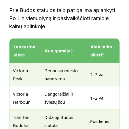
Prie Budos statulos taip pat galima aplankyti
Po Lin vienuolyną ir pasivaikščioti ramioje
kalnų aplinkoje.
Lankytina
Kiek laiko
Kuo garsėja?
vieta
skirti?
Victoria
Geriausia miesto
2–3 val.
Peak
panorama
Victoria
Dangoraižiai ir
1–2 val.
Harbour
šviesų šou
Tian Tan
Didžioji Budos
Pusdienis
Buddha
statula