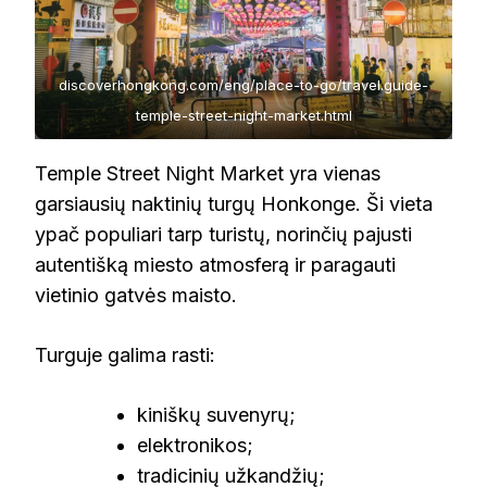
discoverhongkong.com/eng/place-to-go/travel.guide-
temple-street-night-market.html
Temple Street Night Market yra vienas
garsiausių naktinių turgų Honkonge. Ši vieta
ypač populiari tarp turistų, norinčių pajusti
autentišką miesto atmosferą ir paragauti
vietinio gatvės maisto.
Turguje galima rasti:
kiniškų suvenyrų;
elektronikos;
tradicinių užkandžių;