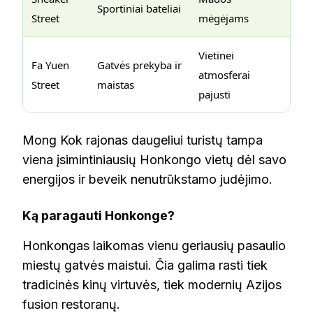
Sportiniai bateliai
Street
mėgėjams
Vietinei
Fa Yuen
Gatvės prekyba ir
atmosferai
Street
maistas
pajusti
Mong Kok rajonas daugeliui turistų tampa
viena įsimintiniausių Honkongo vietų dėl savo
energijos ir beveik nenutrūkstamo judėjimo.
Ką paragauti Honkonge?
Honkongas laikomas vienu geriausių pasaulio
miestų gatvės maistui. Čia galima rasti tiek
tradicinės kinų virtuvės, tiek modernių Azijos
fusion restoranų.