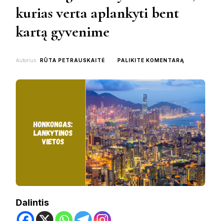
kurias verta aplankyti bent
kartą gyvenime
ON
Autorius
RŪTA PETRAUSKAITĖ
PALIKITE KOMENTARĄ
HONKONGAS
LANKYTINO
VIETOS,
KURIAS
VERTA
APLANKYTI
BENT
KARTĄ
GYVENIME
Dalintis