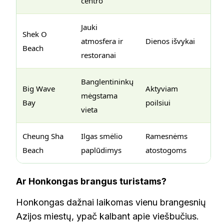
centro
Jauki
Shek O
atmosfera ir
Dienos išvykai
Beach
restoranai
Banglentininkų
Big Wave
Aktyviam
mėgstama
Bay
poilsiui
vieta
Cheung Sha
Ilgas smėlio
Ramesnėms
Beach
paplūdimys
atostogoms
Ar Honkongas brangus turistams?
Honkongas dažnai laikomas vienu brangesnių
Azijos miestų, ypač kalbant apie viešbučius.