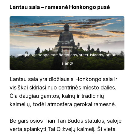
Lantau sala – ramesnė Honkongo pusė
hongkongcheapo.com/locations/outer-islands/lantau-
island/
Lantau sala yra didžiausia Honkongo sala ir
visiškai skiriasi nuo centrinės miesto dalies.
Čia daugiau gamtos, kalnų ir tradicinių
kaimelių, todėl atmosfera gerokai ramesnė.
Be garsiosios Tian Tan Budos statulos, saloje
verta aplankyti Tai O žvejų kaimelį. Ši vieta