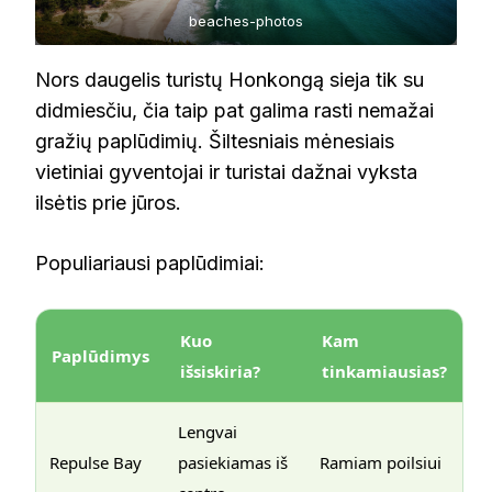
beaches-photos
Nors daugelis turistų Honkongą sieja tik su
didmiesčiu, čia taip pat galima rasti nemažai
gražių paplūdimių. Šiltesniais mėnesiais
vietiniai gyventojai ir turistai dažnai vyksta
ilsėtis prie jūros.
Populiariausi paplūdimiai:
Kuo
Kam
Paplūdimys
išsiskiria?
tinkamiausias?
Lengvai
Repulse Bay
pasiekiamas iš
Ramiam poilsiui