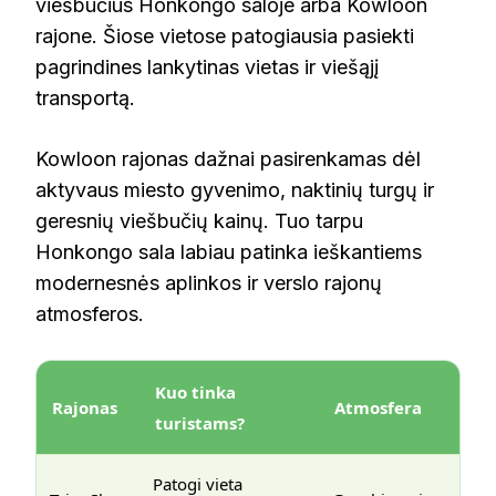
viešbučius Honkongo saloje arba Kowloon
rajone. Šiose vietose patogiausia pasiekti
pagrindines lankytinas vietas ir viešąjį
transportą.
Kowloon rajonas dažnai pasirenkamas dėl
aktyvaus miesto gyvenimo, naktinių turgų ir
geresnių viešbučių kainų. Tuo tarpu
Honkongo sala labiau patinka ieškantiems
modernesnės aplinkos ir verslo rajonų
atmosferos.
Kuo tinka
Rajonas
Atmosfera
turistams?
Patogi vieta