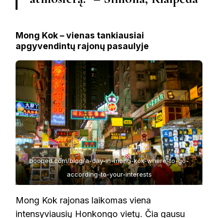
Mong Kok – vienas tankiausiai
apgyvendintų rajonų pasaulyje
booqed.com/blog/a-day-in-mong-kok-where-to-go-
according-to-your-interests
Mong Kok rajonas laikomas viena
intensyviausių Honkongo vietų. Čia gausu