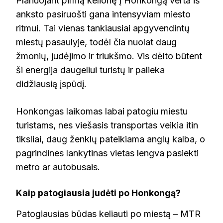
Planuojant pirmą kelionę į Honkongą verta iš
anksto pasiruošti gana intensyviam miesto
ritmui. Tai vienas tankiausiai apgyvendintų
miestų pasaulyje, todėl čia nuolat daug
žmonių, judėjimo ir triukšmo. Vis dėlto būtent
ši energija daugeliui turistų ir palieka
didžiausią įspūdį.
Honkongas laikomas labai patogiu miestu
turistams, nes viešasis transportas veikia itin
tiksliai, daug ženklų pateikiama anglų kalba, o
pagrindines lankytinas vietas lengva pasiekti
metro ar autobusais.
Kaip patogiausia judėti po Honkongą?
Patogiausias būdas keliauti po miestą – MTR