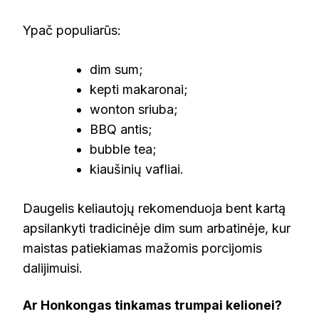
Ypač populiarūs:
dim sum;
kepti makaronai;
wonton sriuba;
BBQ antis;
bubble tea;
kiaušinių vafliai.
Daugelis keliautojų rekomenduoja bent kartą
apsilankyti tradicinėje dim sum arbatinėje, kur
maistas patiekiamas mažomis porcijomis
dalijimuisi.
Ar Honkongas tinkamas trumpai kelionei?