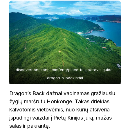
discoverhongkong.com/eng/place-to-go/travel.guide-
dragon-s-back.html
Dragon’s Back dažnai vadinamas gražiausiu
žygių maršrutu Honkonge. Takas driekiasi
kalvotomis vietovėmis, nuo kurių atsiveria
įspūdingi vaizdai į Pietų Kinijos jūrą, mažas
salas ir pakrantę.