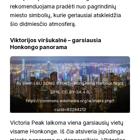
rekomenduojama pradėti nuo pagrindinių
miesto simbolių, kurie geriausiai atskleidžia
šio didmiesčio atmosferą.
Viktorijos viršukalnė – garsiausia
Honkongo panorama
By Benh LIEU SONG (Flickr) – Hong Kong Harbour Night
2019, CC BY-SA 4.0,
https://commons.wikimedia.org/w/index.php?
curid=82284212
Victoria Peak laikoma viena garsiausių vietų
visame Honkonge. Iš čia atsiveria įspūdinga