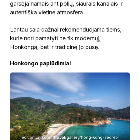
garsėja namais ant polių, siaurais kanalais ir
autentiška vietine atmosfera.
Lantau sala dažnai rekomenduojama tiems,
kurie nori pamatyti ne tik modernųjį
Honkongą, bet ir tradicinę jo pusę.
Honkongo paplūdimiai
edition.cnn.com/travel/gallery/hong-kong-secret-