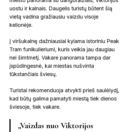
miesto panorama su dangoraižiais, Viktorijos
uostu ir kalnais. Daugelis turistų būtent šią
vietą vadina gražiausiu vaizdu visoje
kelionėje.
Į viršukalnę dažniausiai kylama istoriniu Peak
Tram funikulieriumi, kuris veikia jau daugiau
nei šimtmetį. Vakare panorama tampa dar
įspūdingesnė, kai miestas nušvinta
tūkstančiais šviesų.
Turistai rekomenduoja atvykti prieš saulėlydį,
kad būtų galima pamatyti miestą tiek dienos
šviesoje, tiek vakare.
„Vaizdas nuo Viktorijos