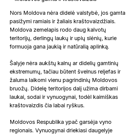
Nors Moldova nėra didelė valstybė, jos gamta
pasižymi ramiais ir žaliais kraštovaizdžiais.
Moldova zemelapis rodo daug kalvotų
teritorijų, derlingų laukų ir upių slėnių, kurie
formuoja gana jaukią ir natūralią aplinką.
Šalyje nėra aukštų kalnų ar didelių gamtinių
ekstremumų, tačiau būtent švelnus reljefas ir
žaluma laikomi vienu pagrindinių Moldovos
bruožų. Didelę teritorijos dalį užima dirbami
laukai, sodai ir vynuogynai, todėl kaimiškas
kraštovaizdis čia labai ryškus.
Moldovos Respublika ypač garsėja vyno
regionais. Vynuogynai driekiasi daugelyje