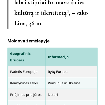
labai stipriai formavo šalies
kultūrą ir identitetą“, – sako
Lina, 36 m.
Moldova žemėlapyje
Geografinis
Informacija
bruožas
Padėtis Europoje
Rytų Europa
Kaimyninės šalys
Rumunija ir Ukraina
Priėjimas prie jūros
Neturi