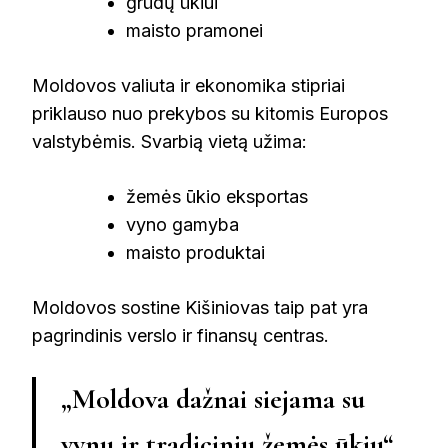
grūdų ūkiui
maisto pramonei
Moldovos valiuta ir ekonomika stipriai
priklauso nuo prekybos su kitomis Europos
valstybėmis. Svarbią vietą užima:
žemės ūkio eksportas
vyno gamyba
maisto produktai
Moldovos sostine Kišiniovas taip pat yra
pagrindinis verslo ir finansų centras.
„Moldova dažnai siejama su
vynu ir tradiciniu žemės ūkiu“,