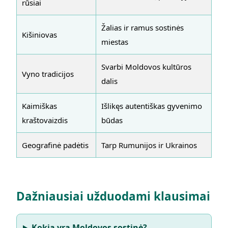
rūsiai
Žalias ir ramus sostinės
Kišiniovas
miestas
Svarbi Moldovos kultūros
Vyno tradicijos
dalis
Kaimiškas
Išlikęs autentiškas gyvenimo
kraštovaizdis
būdas
Geografinė padėtis
Tarp Rumunijos ir Ukrainos
Dažniausiai užduodami klausimai
Kokia yra Moldovos sostinė?