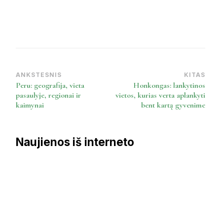
ANKSTESNIS
KITAS
Post
Peru: geografija, vieta
Honkongas: lankytinos
Navigation
pasaulyje, regionai ir
vietos, kurias verta aplankyti
kaimynai
bent kartą gyvenime
Naujienos iš interneto