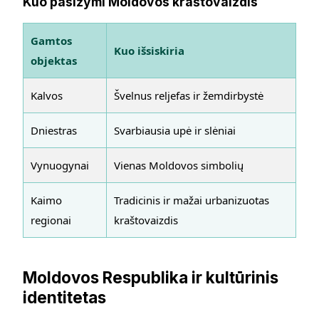
Kuo pasižymi Moldovos kraštovaizdis
Gamtos
Kuo išsiskiria
objektas
Kalvos
Švelnus reljefas ir žemdirbystė
Dniestras
Svarbiausia upė ir slėniai
Vynuogynai
Vienas Moldovos simbolių
Kaimo
Tradicinis ir mažai urbanizuotas
regionai
kraštovaizdis
Moldovos Respublika ir kultūrinis
identitetas