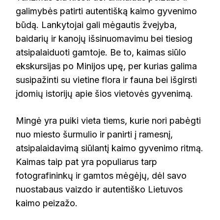
galimybės patirti autentišką kaimo gyvenimo
būdą. Lankytojai gali mėgautis žvejyba,
baidarių ir kanojų išsinuomavimu bei tiesiog
atsipalaiduoti gamtoje. Be to, kaimas siūlo
ekskursijas po Minijos upę, per kurias galima
susipažinti su vietine flora ir fauna bei išgirsti
įdomių istorijų apie šios vietovės gyvenimą.
Mingė yra puiki vieta tiems, kurie nori pabėgti
nuo miesto šurmulio ir panirti į ramesnį,
atsipalaidavimą siūlantį kaimo gyvenimo ritmą.
Kaimas taip pat yra populiarus tarp
fotografininkų ir gamtos mėgėjų, dėl savo
nuostabaus vaizdo ir autentiško Lietuvos
kaimo peizažo.