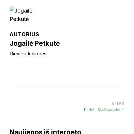
AUTORIUS
Jogailė Petkutė
Dievinu keliones!
KITAS
Post
Pelkė „Meškos šikna”
Navigation
Naujienos iš interneto