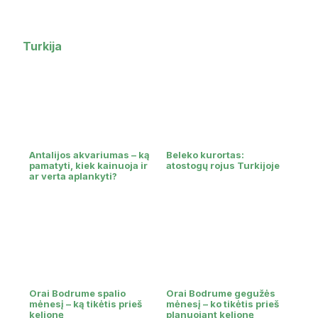
Turkija
Antalijos akvariumas – ką
Beleko kurortas:
pamatyti, kiek kainuoja ir
atostogų rojus Turkijoje
ar verta aplankyti?
Orai Bodrume spalio
Orai Bodrume gegužės
mėnesį – ką tikėtis prieš
mėnesį – ko tikėtis prieš
kelionę
planuojant kelionę