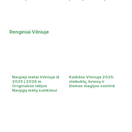
Renginiai Vilniuje
Naujieji metai Vilniuje iš
Kalėdos Vilniuje 2025:
2025 į 2026 m.
stebuklų, šviesų ir
Originalios idėjos
žiemos magijos sostinė
Naujųjų metų sutikimui