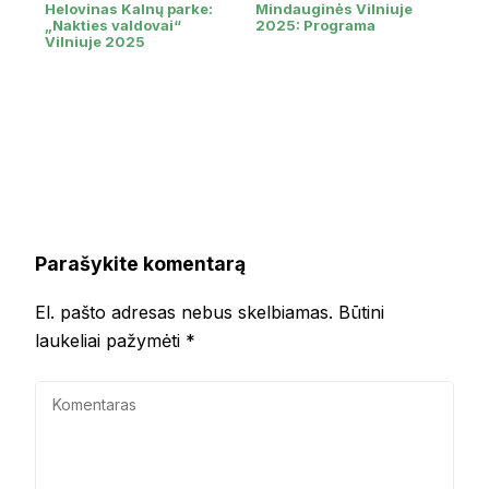
Helovinas Kalnų parke:
Mindauginės Vilniuje
„Nakties valdovai“
2025: Programa
Vilniuje 2025
Parašykite komentarą
El. pašto adresas nebus skelbiamas.
Būtini
laukeliai pažymėti
*