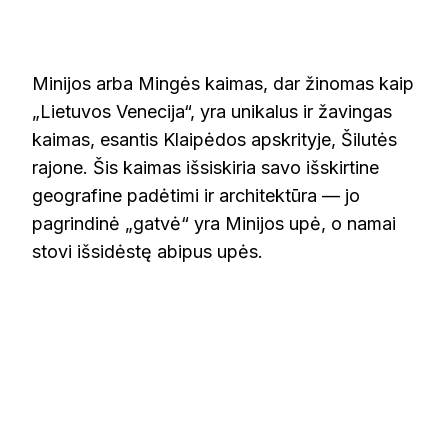
MINIJOS
(MINGĖS)
KAIMAS
Minijos arba Mingės kaimas, dar žinomas kaip
„Lietuvos Venecija“, yra unikalus ir žavingas
kaimas, esantis Klaipėdos apskrityje, Šilutės
rajone. Šis kaimas išsiskiria savo išskirtine
geografine padėtimi ir architektūra — jo
pagrindinė „gatvė“ yra Minijos upė, o namai
stovi išsidėstę abipus upės.