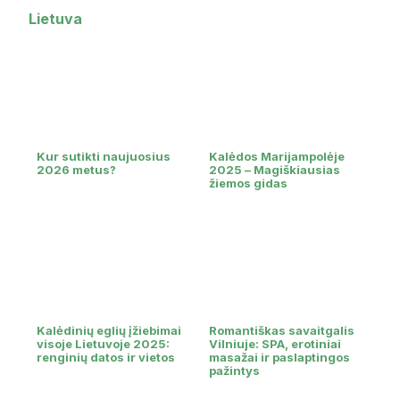
Lietuva
Kur sutikti naujuosius
Kalėdos Marijampolėje
2026 metus?
2025 – Magiškiausias
žiemos gidas
Kalėdinių eglių įžiebimai
Romantiškas savaitgalis
visoje Lietuvoje 2025:
Vilniuje: SPA, erotiniai
renginių datos ir vietos
masažai ir paslaptingos
pažintys