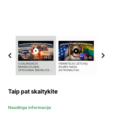
09:20
08:40
5 GALINGIAUSI
VIENINTELIS LIETUVIŲ
10 FILMU
BRANDUOLINIAI
KILMĖS NASA
TECHNOLO
SPROGIMAI ŽMONIJOS...
ASTRONAUTAS
TAPO REA
Taip pat skaitykite
Naudinga informacija