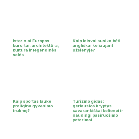
Istoriniai Europos
Kaip laisvai susikalbėti
kurortai: architektūra,
angliškai keliaujant
kultūra ir legendinės
užsienyje?
salės
Kaip sportas lauke
Turizmo gidas:
prailgina gyvenimo
geriausios kryptys
trukmę?
savarankiškai kelionei ir
naudingi pasiruošimo
patarimai