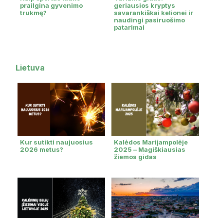
prailgina gyvenimo
geriausios kryptys
trukmę?
savarankiškai kelionei ir
naudingi pasiruošimo
patarimai
Lietuva
Kur sutikti naujuosius
Kalėdos Marijampolėje
2026 metus?
2025 – Magiškiausias
žiemos gidas