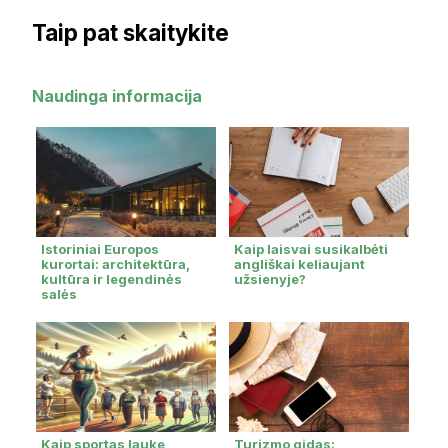
Taip pat skaitykite
Naudinga informacija
Istoriniai Europos
Kaip laisvai susikalbėti
kurortai: architektūra,
angliškai keliaujant
kultūra ir legendinės
užsienyje?
salės
Kaip sportas lauke
Turizmo gidas: