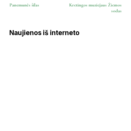
Post
Panemunės šilas
Kretingos muziejaus Žiemos
Navigation
sodas
Naujienos iš interneto