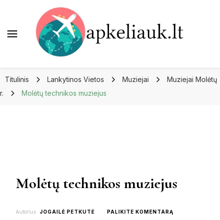
Apkeliauk.lt
Titulinis
Lankytinos Vietos
Muziejai
Muziejai Molėtų
r.
Molėtų technikos muziejus
Molėtų technikos muziejus
ON
Autorius
JOGAILĖ PETKUTĖ
PALIKITE KOMENTARĄ