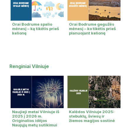
Orai Bodrume spalio
Orai Bodrume gegužės
mėnesį – ką tikėtis prieš
mėnesį – ko tikėtis prieš
kelionę
planuojant kelionę
Renginiai Vilniuje
Naujieji metai Vilniuje iš
Kalėdos Vilniuje 2025:
2025 į 2026 m.
stebuklų, šviesų ir
Originalios idėjos
žiemos magijos sostinė
Naujųjų metų sutikimui