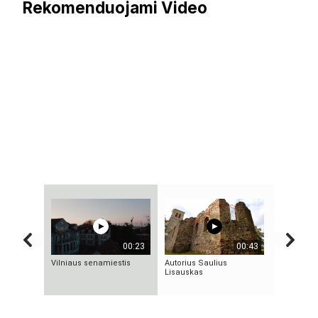
Rekomenduojami Video
00:23
00:43
Vilniaus senamiestis
Autorius Saulius
Bezos sec
Lisauskas