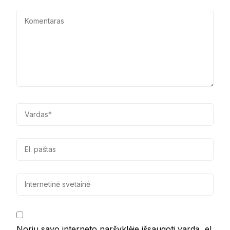
Noriu savo interneto naršyklėje išsaugoti vardą, el.