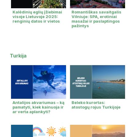
Kalėdinių eglių įžiebimai
Romantiškas savaitgalis
visoje Lietuvoje 2025:
Vilniuje: SPA, erotiniai
renginių datos ir vietos
masažai ir paslaptingos
pažintys
Turkija
Antalijos akvariumas – ką
Beleko kurortas:
pamatyti, kiek kainuoja ir
atostogų rojus Turkijoje
ar verta aplankyti?