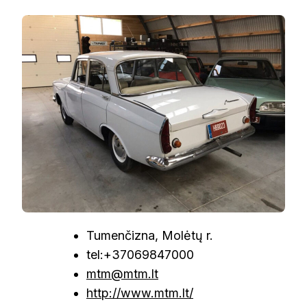
MOLĖTŲ
TECHNIKOS
MUZIEJUS
Tumenčizna, Molėtų r.
tel:+37069847000
mtm@mtm.lt
http://www.mtm.lt/