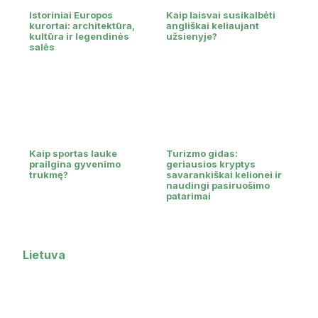
Istoriniai Europos
Kaip laisvai susikalbėti
kurortai: architektūra,
angliškai keliaujant
kultūra ir legendinės
užsienyje?
salės
Kaip sportas lauke
Turizmo gidas:
prailgina gyvenimo
geriausios kryptys
trukmę?
savarankiškai kelionei ir
naudingi pasiruošimo
patarimai
Lietuva