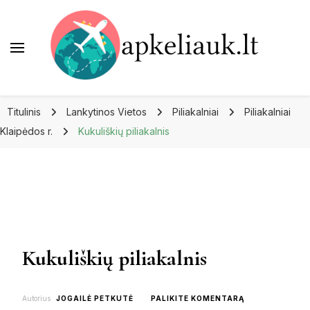
Apkeliauk.lt
Titulinis
Lankytinos Vietos
Piliakalniai
Piliakalniai
Klaipėdos r.
Kukuliškių piliakalnis
Kukuliškių piliakalnis
ON
Autorius
JOGAILĖ PETKUTĖ
PALIKITE KOMENTARĄ