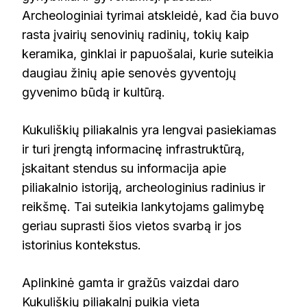
Archeologiniai tyrimai atskleidė, kad čia buvo
rasta įvairių senovinių radinių, tokių kaip
keramika, ginklai ir papuošalai, kurie suteikia
daugiau žinių apie senovės gyventojų
gyvenimo būdą ir kultūrą.
Kukuliškių piliakalnis yra lengvai pasiekiamas
ir turi įrengtą informacinę infrastruktūrą,
įskaitant stendus su informacija apie
piliakalnio istoriją, archeologinius radinius ir
reikšmę. Tai suteikia lankytojams galimybę
geriau suprasti šios vietos svarbą ir jos
istorinius kontekstus.
Aplinkinė gamta ir gražūs vaizdai daro
Kukuliškių piliakalnį puikia vieta