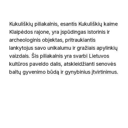
KUKULIŠKIŲ
PILIAKALNIS
Kukuliškių piliakalnis, esantis Kukuliškių kaime
Klaipėdos rajone, yra įspūdingas istorinis ir
archeologinis objektas, pritraukiantis
lankytojus savo unikalumu ir gražiais apylinkių
vaizdais. Šis piliakalnis yra svarbi Lietuvos
kultūros paveldo dalis, atskleidžianti senovės
baltų gyvenimo būdą ir gynybinius įtvirtinimus.