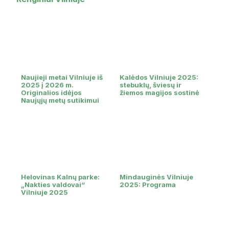
Naujieji metai Vilniuje iš
Kalėdos Vilniuje 2025:
2025 į 2026 m.
stebuklų, šviesų ir
Originalios idėjos
žiemos magijos sostinė
Naujųjų metų sutikimui
Helovinas Kalnų parke:
Mindauginės Vilniuje
„Nakties valdovai“
2025: Programa
Vilniuje 2025