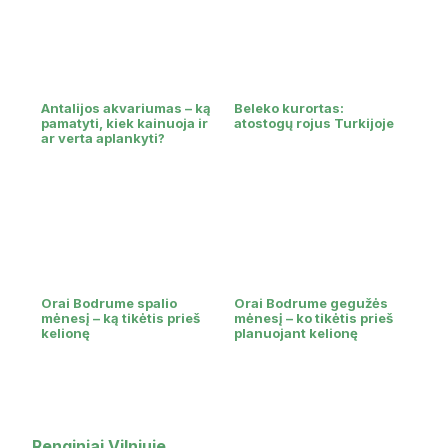
Antalijos akvariumas – ką
Beleko kurortas:
pamatyti, kiek kainuoja ir
atostogų rojus Turkijoje
ar verta aplankyti?
Orai Bodrume spalio
Orai Bodrume gegužės
mėnesį – ką tikėtis prieš
mėnesį – ko tikėtis prieš
kelionę
planuojant kelionę
Renginiai Vilniuje