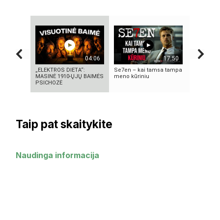
04:06
17:50
„ELEKTROS DIETA“:
Se7en – kai tamsa tampa
Autorius 
MASINĖ 1910-ŲJŲ BAIMĖS
meno kūriniu
Mascinsk
PSICHOZĖ
Taip pat skaitykite
Naudinga informacija