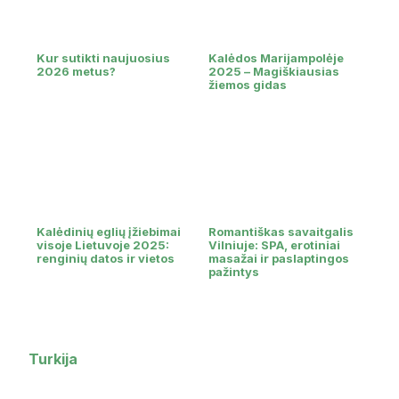
Kur sutikti naujuosius
Kalėdos Marijampolėje
2026 metus?
2025 – Magiškiausias
žiemos gidas
Kalėdinių eglių įžiebimai
Romantiškas savaitgalis
visoje Lietuvoje 2025:
Vilniuje: SPA, erotiniai
renginių datos ir vietos
masažai ir paslaptingos
pažintys
Turkija