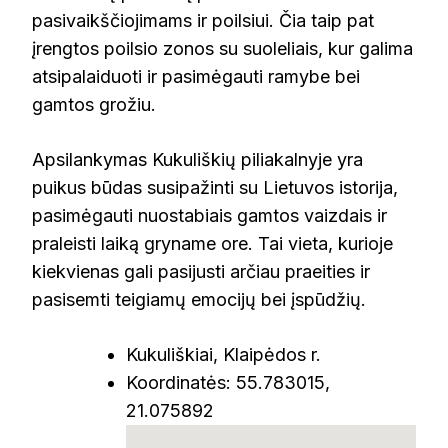
pasivaikščiojimams ir poilsiui. Čia taip pat
įrengtos poilsio zonos su suoleliais, kur galima
atsipalaiduoti ir pasimėgauti ramybe bei
gamtos grožiu.
Apsilankymas Kukuliškių piliakalnyje yra
puikus būdas susipažinti su Lietuvos istorija,
pasimėgauti nuostabiais gamtos vaizdais ir
praleisti laiką gryname ore. Tai vieta, kurioje
kiekvienas gali pasijusti arčiau praeities ir
pasisemti teigiamų emocijų bei įspūdžių.
Kukuliškiai, Klaipėdos r.
Koordinatės: 55.783015,
21.075892