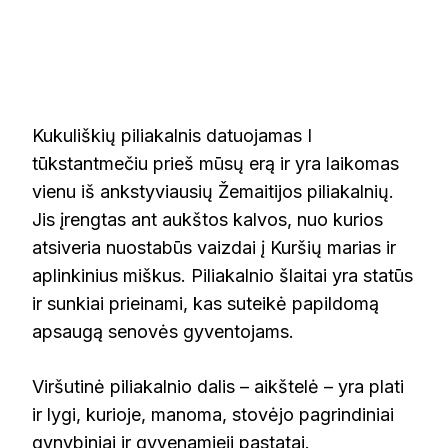
Kukuliškių piliakalnis datuojamas I
tūkstantmečiu prieš mūsų erą ir yra laikomas
vienu iš ankstyviausių Žemaitijos piliakalnių.
Jis įrengtas ant aukštos kalvos, nuo kurios
atsiveria nuostabūs vaizdai į Kuršių marias ir
aplinkinius miškus. Piliakalnio šlaitai yra statūs
ir sunkiai prieinami, kas suteikė papildomą
apsaugą senovės gyventojams.
Viršutinė piliakalnio dalis – aikštelė – yra plati
ir lygi, kurioje, manoma, stovėjo pagrindiniai
gynybiniai ir gyvenamieji pastatai.