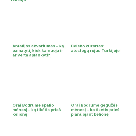
Antalijos akvariumas – ką
Beleko kurortas:
pamatyti, kiek kainuoja ir
atostogų rojus Turkijoje
ar verta aplankyti?
Orai Bodrume spalio
Orai Bodrume gegužės
mėnesį – ką tikėtis prieš
mėnesį – ko tikėtis prieš
kelionę
planuojant kelionę