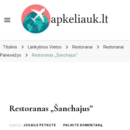
Apkeliauk.lt
Titulinis
Lankytinos Vietos
Restoranai
Restoranai
Panevėžys
Restoranas „Šanchajus”
Restoranas „Šanchajus”
ON
Autorius
JOGAILĖ PETKUTĖ
PALIKITE KOMENTARĄ