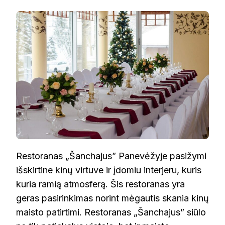
RESTORANAS
„ŠANCHAJUS”
Restoranas „Šanchajus” Panevėžyje pasižymi
išskirtine kinų virtuve ir įdomiu interjeru, kuris
kuria ramią atmosferą. Šis restoranas yra
geras pasirinkimas norint mėgautis skania kinų
maisto patirtimi. Restoranas „Šanchajus” siūlo