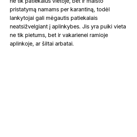
ne tik patiekalus vietoje, bet ir maisto
pristatymą namams per karantiną, todėl
lankytojai gali mėgautis patiekalais
neatsižvelgiant į aplinkybes. Jis yra puiki vieta
ne tik pietums, bet ir vakarienei ramioje
aplinkoje, ar šiltai arbatai​​.