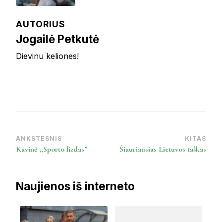
AUTORIUS
Jogailė Petkutė
Dievinu keliones!
ANKSTESNIS
KITAS
Post
Kavinė „Sporto lizdas”
Šiauriausias Lietuvos taškas
Navigation
Naujienos iš interneto