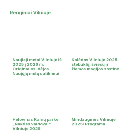
Renginiai Vilniuje
Naujieji metai Vilniuje iš
Kalėdos Vilniuje 2025:
2025 į 2026 m.
stebuklų, šviesų ir
Originalios idėjos
žiemos magijos sostinė
Naujųjų metų sutikimui
Helovinas Kalnų parke:
Mindauginės Vilniuje
„Nakties valdovai“
2025: Programa
Vilniuje 2025