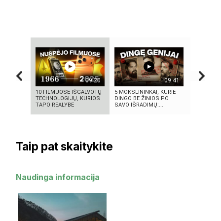
09:20
09:41
10 FILMUOSE IŠGALVOTŲ
5 MOKSLININKAI, KURIE
Se7en – k
TECHNOLOGIJŲ, KURIOS
DINGO BE ŽINIOS PO
meno kūri
TAPO REALYBE
SAVO IŠRADIMŲ:...
Taip pat skaitykite
Naudinga informacija