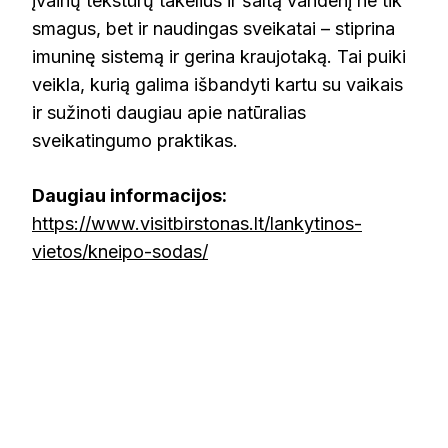
įvairių tekstūrų takelius ir šaltą vandenį ne tik
smagus, bet ir naudingas sveikatai – stiprina
imuninę sistemą ir gerina kraujotaką. Tai puiki
veikla, kurią galima išbandyti kartu su vaikais
ir sužinoti daugiau apie natūralias
sveikatingumo praktikas.
Daugiau informacijos:
https://www.visitbirstonas.lt/lankytinos-
vietos/kneipo-sodas/