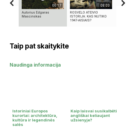
00:17
08:03
Autorius Edgaras
ROSVELO ATEIVIO
KAS SUKŪ
Mascinskas
ISTORIJA: KAS NUTIKO
INTELEKT
1947-AISIAIS?
ISTORIJA 
Taip pat skaitykite
Naudinga informacija
Istoriniai Europos
Kaip laisvai susikalbėti
kurortai: architektūra,
angliškai keliaujant
kultūra ir legendinės
užsienyje?
salės