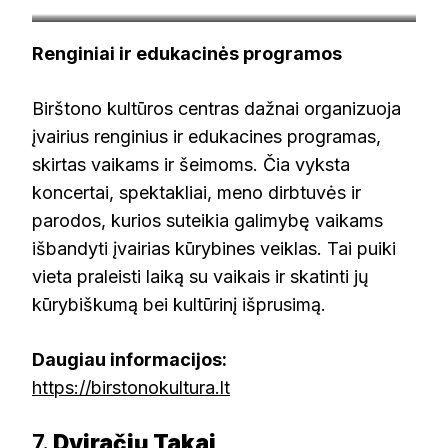
birstonokultura.lt
Renginiai ir edukacinės programos
Birštono kultūros centras dažnai organizuoja
įvairius renginius ir edukacines programas,
skirtas vaikams ir šeimoms. Čia vyksta
koncertai, spektakliai, meno dirbtuvės ir
parodos, kurios suteikia galimybę vaikams
išbandyti įvairias kūrybines veiklas. Tai puiki
vieta praleisti laiką su vaikais ir skatinti jų
kūrybiškumą bei kultūrinį išprusimą.
Daugiau informacijos:
https://birstonokultura.lt
7.
Dviračių Takai