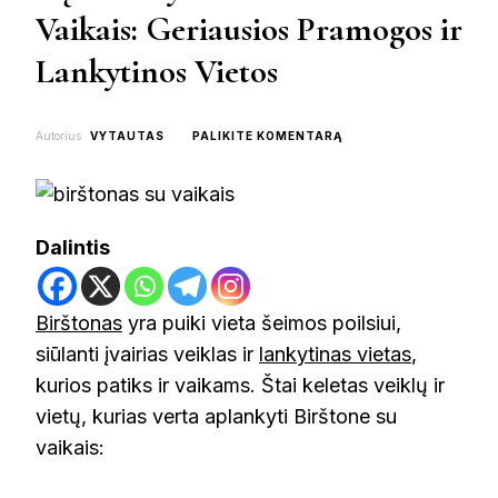
Vaikais: Geriausios Pramogos ir
Lankytinos Vietos
ON
Autorius
VYTAUTAS
PALIKITE KOMENTARĄ
KĄ
PAMATYTI
BIRŠTONE
SU
VAIKAIS:
Dalintis
GERIAUSIOS
PRAMOGOS
IR
LANKYTINOS
Birštonas
yra puiki vieta šeimos poilsiui,
VIETOS
siūlanti įvairias veiklas ir
lankytinas vietas
,
kurios patiks ir vaikams. Štai keletas veiklų ir
vietų, kurias verta aplankyti Birštone su
vaikais: