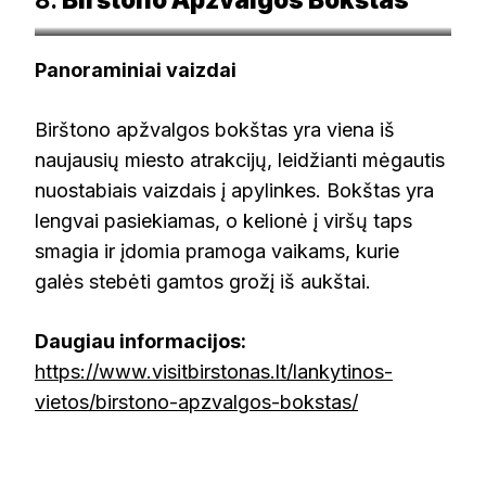
visitbirstonas.lt
Panoraminiai vaizdai
Birštono apžvalgos bokštas yra viena iš
naujausių miesto atrakcijų, leidžianti mėgautis
nuostabiais vaizdais į apylinkes. Bokštas yra
lengvai pasiekiamas, o kelionė į viršų taps
smagia ir įdomia pramoga vaikams, kurie
galės stebėti gamtos grožį iš aukštai.
Daugiau informacijos:
https://www.visitbirstonas.lt/lankytinos-
vietos/birstono-apzvalgos-bokstas/