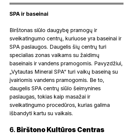
noriunoriunoriu.lt
SPA ir baseinai
Birštonas siūlo daugybę pramogų ir
sveikatingumo centrų, kuriuose yra baseinai ir
SPA paslaugos. Daugelis šių centrų turi
specialias zonas vaikams su žaidimų
baseinais ir vandens pramogomis. Pavyzdžiui,
„Vytautas Mineral SPA“ turi vaikų baseiną su
įvairiomis vandens pramogomis. Be to,
daugelis SPA centrų siūlo šeimynines
paslaugas, tokias kaip masažai ir
sveikatingumo procedūros, kurias galima
išbandyti kartu su vaikais.
6.
Birštono Kultūros Centras