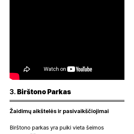
3.
Birštono Parkas
pamatyklietuvoje.lt
Žaidimų aikštelės ir pasivaikščiojimai
Birštono parkas yra puiki vieta šeimos