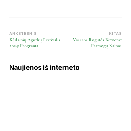
ANKSTESNIS
KITAS
Post
Kėdainių Agurkų Festivalis
Vasaros Rogutės Birštone:
Navigation
2024: Programa
Pramogų Kalnas
Naujienos iš interneto