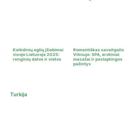
Kalėdinių eglių įžiebimai
Romantiškas savaitgalis
visoje Lietuvoje 2025:
Vilniuje: SPA, erotiniai
renginių datos ir vietos
masažai ir paslaptingos
pažintys
Turkija