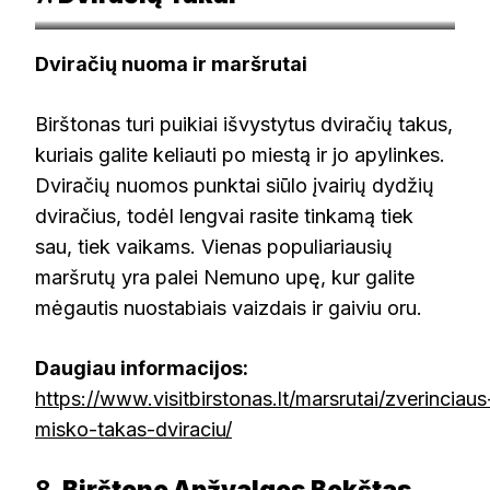
visitbirstonas.lt
Dviračių nuoma ir maršrutai
Birštonas turi puikiai išvystytus dviračių takus,
kuriais galite keliauti po miestą ir jo apylinkes.
Dviračių nuomos punktai siūlo įvairių dydžių
dviračius, todėl lengvai rasite tinkamą tiek
sau, tiek vaikams. Vienas populiariausių
maršrutų yra palei Nemuno upę, kur galite
mėgautis nuostabiais vaizdais ir gaiviu oru.
Daugiau informacijos:
https://www.visitbirstonas.lt/marsrutai/zverinciaus
misko-takas-dviraciu/
8.
Birštono Apžvalgos Bokštas