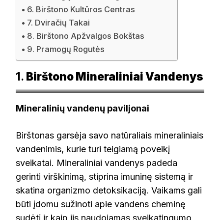
6. Birštono Kultūros Centras
7. Dviračių Takai
8. Birštono Apžvalgos Bokštas
9. Pramogų Rogutės
1.
Birštono Mineraliniai Vandenys
triphandbook.com
Mineralinių vandenų paviljonai
Birštonas garsėja savo natūraliais mineraliniais
vandenimis, kurie turi teigiamą poveikį
sveikatai. Mineraliniai vandenys padeda
gerinti virškinimą, stiprina imuninę sistemą ir
skatina organizmo detoksikaciją. Vaikams gali
būti įdomu sužinoti apie vandens cheminę
sudėtį ir kaip jis naudojamas sveikatingumo