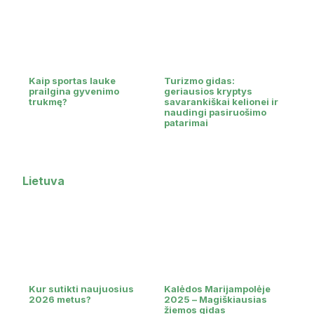
Kaip sportas lauke
Turizmo gidas:
prailgina gyvenimo
geriausios kryptys
trukmę?
savarankiškai kelionei ir
naudingi pasiruošimo
patarimai
Lietuva
Kur sutikti naujuosius
Kalėdos Marijampolėje
2026 metus?
2025 – Magiškiausias
žiemos gidas