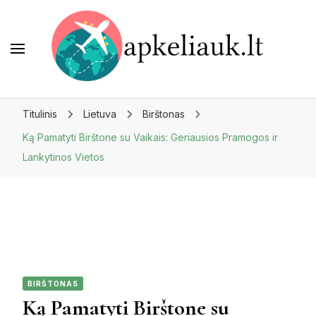
Apkeliauk.lt
Titulinis
Lietuva
Birštonas
Ką Pamatyti Birštone su Vaikais: Geriausios Pramogos ir
Lankytinos Vietos
BIRŠTONAS
Ką Pamatyti Birštone su