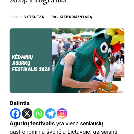
ON
Autorius
VYTAUTAS
PALIKITE KOMENTARĄ
KĖDAINIŲ
AGURKŲ
FESTIVALIS
2024:
PROGRAMA
Dalintis
Agurkų festivalis
yra viena seniausių
gastronominių švenčių Lietuvoje, garsėjanti