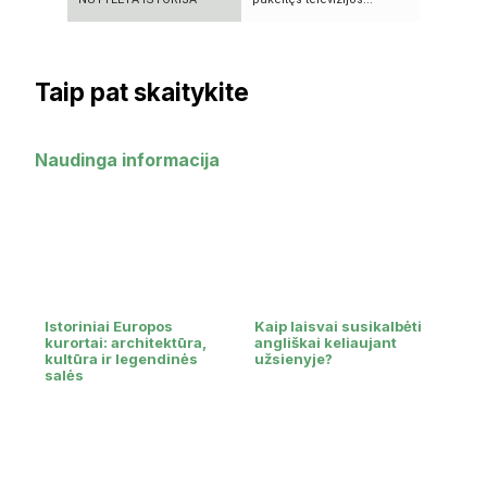
Taip pat skaitykite
Naudinga informacija
Istoriniai Europos
Kaip laisvai susikalbėti
kurortai: architektūra,
angliškai keliaujant
kultūra ir legendinės
užsienyje?
salės