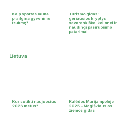
Kaip sportas lauke
Turizmo gidas:
prailgina gyvenimo
geriausios kryptys
trukmę?
savarankiškai kelionei ir
naudingi pasiruošimo
patarimai
Lietuva
Kur sutikti naujuosius
Kalėdos Marijampolėje
2026 metus?
2025 – Magiškiausias
žiemos gidas