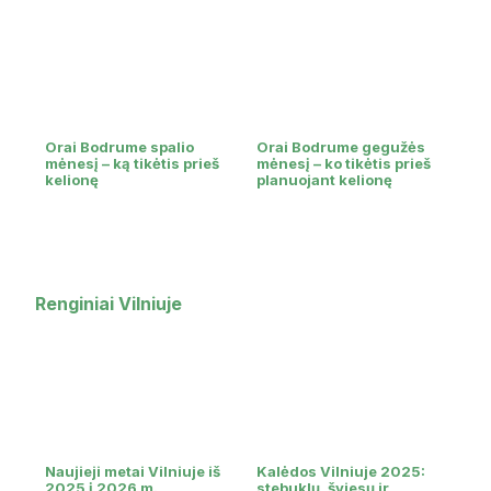
Orai Bodrume spalio
Orai Bodrume gegužės
mėnesį – ką tikėtis prieš
mėnesį – ko tikėtis prieš
kelionę
planuojant kelionę
Renginiai Vilniuje
Naujieji metai Vilniuje iš
Kalėdos Vilniuje 2025:
2025 į 2026 m.
stebuklų, šviesų ir