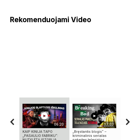
Rekomenduojami Video
06:20
17:03
KAIP KINIJA TAPO
„Bręstantis blogis“ –
10 FILMU
„PASAULIO FABRIKU“:
kriminalinis serialas
TECHNOLO
NUTYLĖTA ISTORIJA
pakeitęs televizijos...
TAPO REA