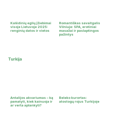
Kalėdinių eglių įžiebimai
Romantiškas savaitgalis
visoje Lietuvoje 2025:
Vilniuje: SPA, erotiniai
renginių datos ir vietos
masažai ir paslaptingos
pažintys
Turkija
Antalijos akvariumas – ką
Beleko kurortas:
pamatyti, kiek kainuoja ir
atostogų rojus Turkijoje
ar verta aplankyti?