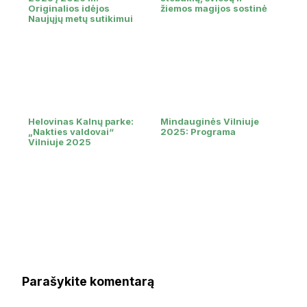
Originalios idėjos
žiemos magijos sostinė
Naujųjų metų sutikimui
Helovinas Kalnų parke:
Mindauginės Vilniuje
„Nakties valdovai“
2025: Programa
Vilniuje 2025
Parašykite komentarą