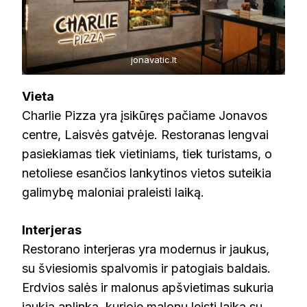
jonavatic.lt
Vieta
Charlie Pizza yra įsikūręs pačiame Jonavos
centre, Laisvės gatvėje. Restoranas lengvai
pasiekiamas tiek vietiniams, tiek turistams, o
netoliese esančios lankytinos vietos suteikia
galimybę maloniai praleisti laiką.
Interjeras
Restorano interjeras yra modernus ir jaukus,
su šviesiomis spalvomis ir patogiais baldais.
Erdvios salės ir malonus apšvietimas sukuria
jaukią aplinką, kurioje malonu leisti laiką su