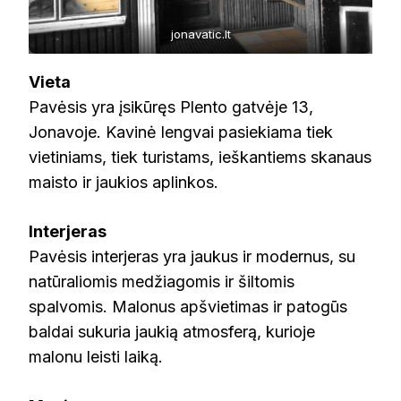
jonavatic.lt
Vieta
Pavėsis yra įsikūręs Plento gatvėje 13,
Jonavoje. Kavinė lengvai pasiekiama tiek
vietiniams, tiek turistams, ieškantiems skanaus
maisto ir jaukios aplinkos.
Interjeras
Pavėsis interjeras yra jaukus ir modernus, su
natūraliomis medžiagomis ir šiltomis
spalvomis. Malonus apšvietimas ir patogūs
baldai sukuria jaukią atmosferą, kurioje
malonu leisti laiką.