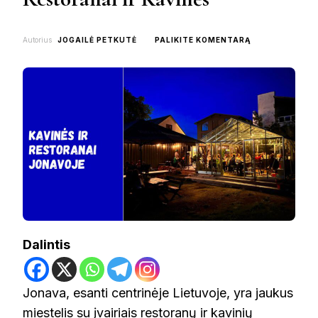
ON
Autorius
JOGAILĖ PETKUTĖ
PALIKITE KOMENTARĄ
KUR
PAVALGYTI
JONAVOJE:
RESTORANAI
IR
KAVINĖS
Dalintis
Jonava, esanti centrinėje Lietuvoje, yra jaukus
miestelis su įvairiais restoranų ir kavinių