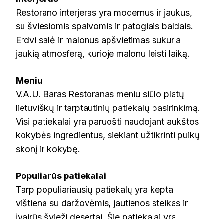
Restorano interjeras yra modernus ir jaukus,
su šviesiomis spalvomis ir patogiais baldais.
Erdvi salė ir malonus apšvietimas sukuria
jaukią atmosferą, kurioje malonu leisti laiką.
Meniu
V.A.U. Baras Restoranas meniu siūlo platų
lietuviškų ir tarptautinių patiekalų pasirinkimą.
Visi patiekalai yra paruošti naudojant aukštos
kokybės ingredientus, siekiant užtikrinti puikų
skonį ir kokybę.
Populiarūs patiekalai
Tarp populiariausių patiekalų yra kepta
vištiena su daržovėmis, jautienos steikas ir
įvairūs švieži desertai. Šie patiekalai yra