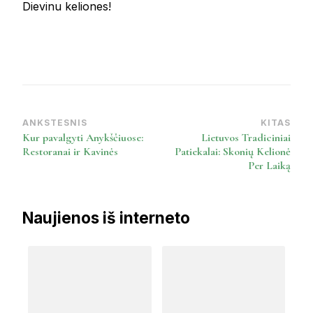
Dievinu keliones!
ANKSTESNIS
KITAS
Post
Kur pavalgyti Anykščiuose:
Lietuvos Tradiciniai
Navigation
Restoranai ir Kavinės
Patiekalai: Skonių Kelionė
Per Laiką
Naujienos iš interneto