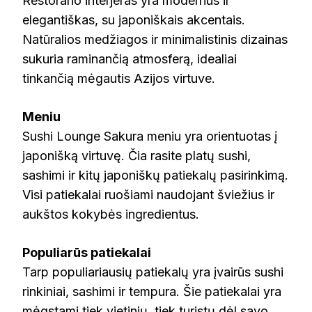
Restorano interjeras yra modernus ir
elegantiškas, su japoniškais akcentais.
Natūralios medžiagos ir minimalistinis dizainas
sukuria raminančią atmosferą, idealiai
tinkančią mėgautis Azijos virtuve.
Meniu
Sushi Lounge Sakura meniu yra orientuotas į
japonišką virtuvę. Čia rasite platų sushi,
sashimi ir kitų japoniškų patiekalų pasirinkimą.
Visi patiekalai ruošiami naudojant šviežius ir
aukštos kokybės ingredientus.
Populiarūs patiekalai
Tarp populiariausių patiekalų yra įvairūs sushi
rinkiniai, sashimi ir tempura. Šie patiekalai yra
mėgstami tiek vietinių, tiek turistų dėl savo