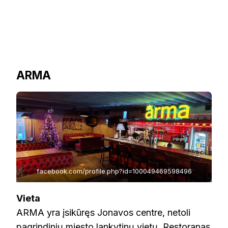
ARMA
facebook.com/profile.php?id=100049469598496
Vieta
ARMA yra įsikūręs Jonavos centre, netoli
pagrindinių miesto lankytinų vietų. Restoranas