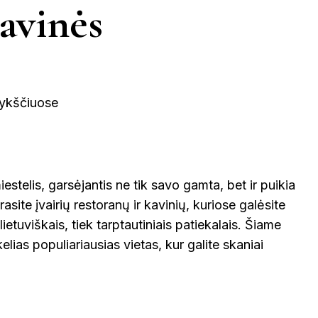
KINIJA
avinės
GRAIKIJA
JORDANIJA
MALAIZ
ETINGA
KUPIŠKIS
MARIJAMPO
LATVIJA
NIDA
VIETNAMAS
ĖTAI
PAGĖGIAI
NEVĖŽYS
PASVALYS
PLUNGĖ
stelis, garsėjantis ne tik savo gamta, bet ir puikia
EINIAI
site įvairių restoranų ir kavinių, kuriose galėsite
ROKIŠKIS
ŠIAULIAI
PRAN
lietuviškais, tiek tarptautiniais patiekalais. Šiame
lias populiariausias vietas, kur galite skaniai
NTOJI
TAURAGĖ
TELŠIAI
ŠVEICA
ENA
VILNIUS
ZARASAI