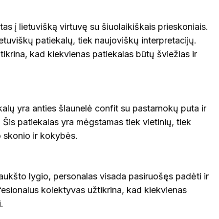
s į lietuvišką virtuvę su šiuolaikiškais prieskoniais.
lietuviškų patiekalų, tiek naujoviškų interpretacijų.
tikrina, kad kiekvienas patiekalas būtų šviežias ir
kalų yra anties šlaunelė confit su pastarnokų puta ir
is patiekalas yra mėgstamas tiek vietinių, tiek
io skonio ir kokybės.
ukšto lygio, personalas visada pasiruošęs padėti ir
ofesionalus kolektyvas užtikrina, kad kiekvienas
.