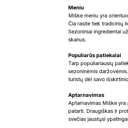
Meniu
Miške meniu yra orientuota
Čia rasite tiek tradicinių 
Sezoniniai ingredientai už
skanus.
Populiarūs patiekalai
Tarp populiariausių patie
sezoninėmis daržovėmis. Š
turistų dėl savo išskirtin
Aptarnavimas
Aptarnavimas Miške yra a
patarti. Draugiškas ir pr
svečias jaustųsi ypatingai