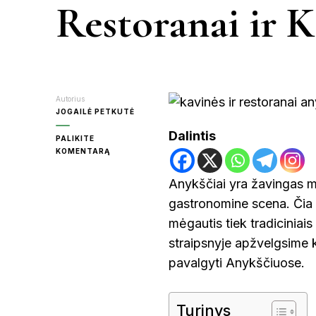
Restoranai ir K
KR
MOL
Autorius
JOGAILĖ PETKUTĖ
Dalintis
PALIKITE
ON
KOMENTARĄ
PA
KUR
PAVALGYTI
Anykščiai yra žavingas mie
ANYKŠČIUOSE:
RAS
gastronomine scena. Čia ra
RESTORANAI
IR
mėgautis tiek tradiciniais 
KAVINĖS
straipsnyje apžvelgsime ke
ŠVE
pavalgyti Anykščiuose.
UT
Turinys