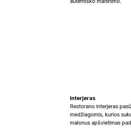
autentiško maitinimo.
Interjeras
Restorano interjeras pasiž
medžiagomis, kurios sukur
malonus apšvietimas pade