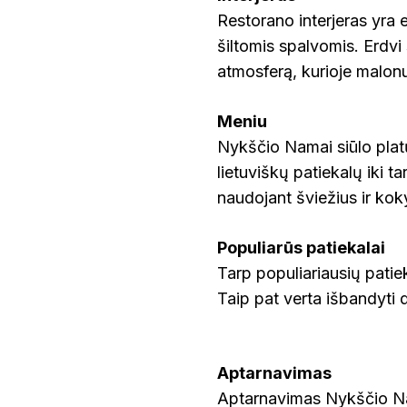
Restorano interjeras yra 
šiltomis spalvomis. Erdvi
atmosferą, kurioje malonu 
Meniu
Nykščio Namai siūlo plat
lietuviškų patiekalų iki t
naudojant šviežius ir kok
Populiarūs patiekalai
Tarp populiariausių patie
Taip pat verta išbandyti 
Aptarnavimas
Aptarnavimas Nykščio Na