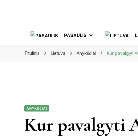
Apkeliauk.lt
PASAULIS
L
Titulinis
Lietuva
Anykščiai
Kur pavalgyti A
AZIJA
AL
AMERIKA
ELE
MEKSIKA
ANYKŠČIAI
JON
Kur pavalgyti 
KA