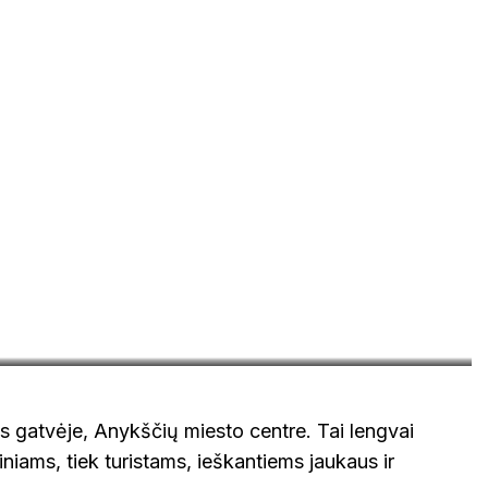
VOKIETI
skonis.lt
us gatvėje, Anykščių miesto centre. Tai lengvai
iniams, tiek turistams, ieškantiems jaukaus ir