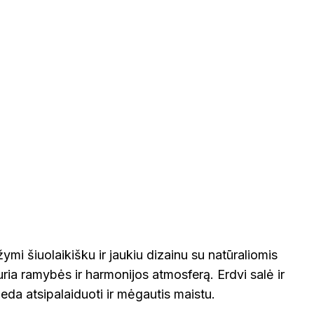
ymi šiuolaikišku ir jaukiu dizainu su natūraliomis
ia ramybės ir harmonijos atmosferą. Erdvi salė ir
da atsipalaiduoti ir mėgautis maistu.