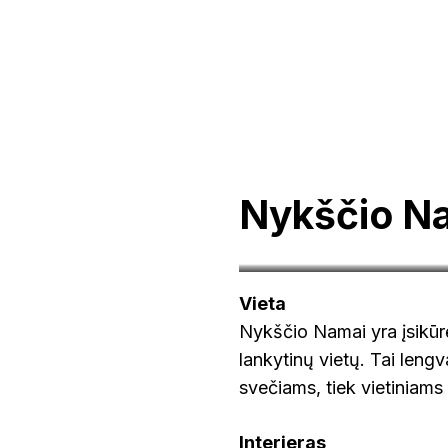
Nykščio N
Vieta
Nykščio Namai yra įsikūrę
lankytinų vietų. Tai leng
svečiams, tiek vietiniam
Interjeras