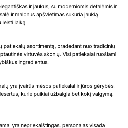
elegantiškas ir jaukus, su moderniomis detalėmis ir
 salė ir malonus apšvietimas sukuria jaukią
leisti laiką.
ų patiekalų asortimentą, pradedant nuo tradicinių
arptautinės virtuvės skonių. Visi patiekalai ruošiami
ybiškus ingredientus.
kalų yra įvairūs mėsos patiekalai ir jūros gėrybės.
desertus, kurie puikiai užbaigia bet kokį valgymą.
mai yra nepriekaištingas, personalas visada