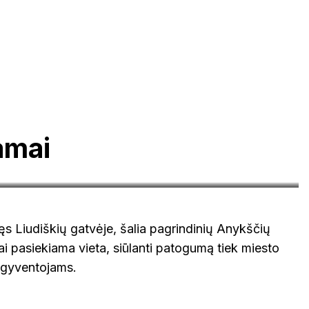
amai
booking.com
s Liudiškių gatvėje, šalia pagrindinių Anykščių
vai pasiekiama vieta, siūlanti patogumą tiek miesto
s gyventojams.