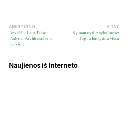
ANKSTESNIS
KITAS
Post
Anykščių Lajų Takas:
Ką pamatyti Anykščiuose:
Navigation
Patirtis, Architektūra ir
Top 14 lankytinų vietų
Reikšmė
Naujienos iš interneto