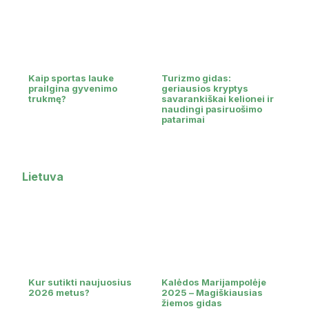
Kaip sportas lauke
Turizmo gidas:
prailgina gyvenimo
geriausios kryptys
trukmę?
savarankiškai kelionei ir
naudingi pasiruošimo
patarimai
Lietuva
Kur sutikti naujuosius
Kalėdos Marijampolėje
2026 metus?
2025 – Magiškiausias
žiemos gidas