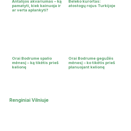
Antalijos akvariumas – ką
Beleko kurortas:
pamatyti, kiek kainuoja ir
atostogų rojus Turkijoje
ar verta aplankyti?
Orai Bodrume spalio
Orai Bodrume gegužės
mėnesį – ką tikėtis prieš
mėnesį – ko tikėtis prieš
kelionę
planuojant kelionę
Renginiai Vilniuje