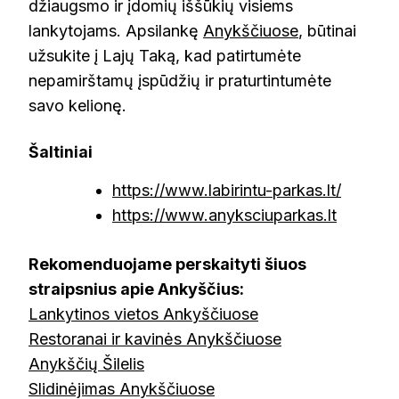
džiaugsmo ir įdomių iššūkių visiems
lankytojams. Apsilankę
Anykščiuose
, būtinai
užsukite į Lajų Taką, kad patirtumėte
nepamirštamų įspūdžių ir praturtintumėte
savo kelionę.
Šaltiniai
https://www.labirintu-parkas.lt/
https://www.anyksciuparkas.lt
Rekomenduojame perskaityti šiuos
straipsnius apie Ankyščius:
Lankytinos vietos Ankyščiuose
Restoranai ir kavinės Anykščiuose
Anykščių Šilelis
Slidinėjimas Anykščiuose