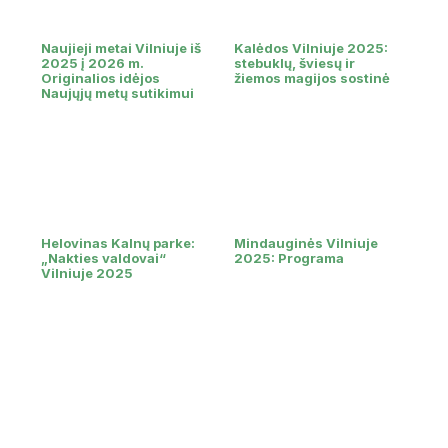
Naujieji metai Vilniuje iš
Kalėdos Vilniuje 2025:
2025 į 2026 m.
stebuklų, šviesų ir
Originalios idėjos
žiemos magijos sostinė
Naujųjų metų sutikimui
Helovinas Kalnų parke:
Mindauginės Vilniuje
„Nakties valdovai“
2025: Programa
Vilniuje 2025