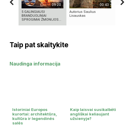
09:20
00:43
5 GALINGIAUSI
Autorius Saulius
Bezos sec
BRANDUOLINIAI
Lisauskas
SPROGIMAI ŽMONIJOS...
Taip pat skaitykite
Naudinga informacija
Istoriniai Europos
Kaip laisvai susikalbėti
kurortai: architektūra,
angliškai keliaujant
kultūra ir legendinės
užsienyje?
salės