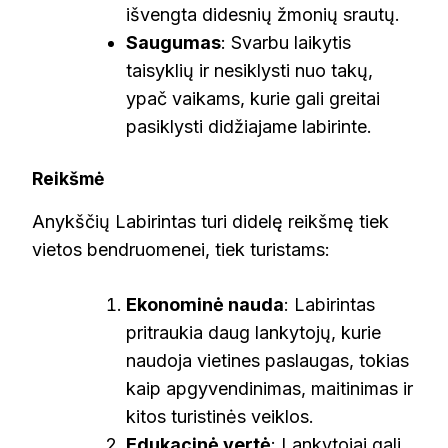
išvengta didesnių žmonių srautų.
Saugumas
: Svarbu laikytis
taisyklių ir nesiklysti nuo takų,
ypač vaikams, kurie gali greitai
pasiklysti didžiajame labirinte.
Reikšmė
Anykščių Labirintas turi didelę reikšmę tiek
vietos bendruomenei, tiek turistams:
Ekonominė nauda
: Labirintas
pritraukia daug lankytojų, kurie
naudoja vietines paslaugas, tokias
kaip apgyvendinimas, maitinimas ir
kitos turistinės veiklos.
Edukacinė vertė
: Lankytojai gali