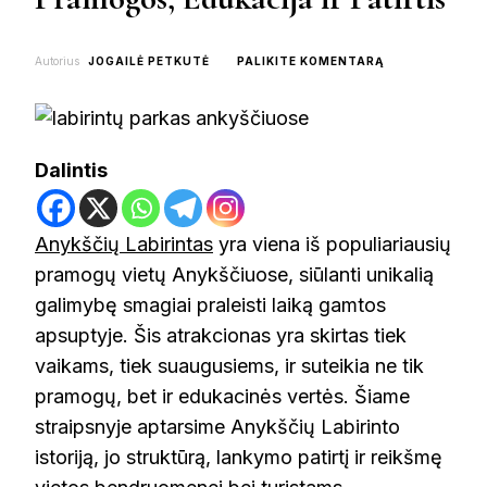
ON
Autorius
JOGAILĖ PETKUTĖ
PALIKITE KOMENTARĄ
ANYKŠČIŲ
LABIRINTAS:
PRAMOGOS,
EDUKACIJA
IR
Dalintis
PATIRTIS
Anykščių Labirintas
yra viena iš populiariausių
pramogų vietų Anykščiuose, siūlanti unikalią
galimybę smagiai praleisti laiką gamtos
apsuptyje. Šis atrakcionas yra skirtas tiek
vaikams, tiek suaugusiems, ir suteikia ne tik
pramogų, bet ir edukacinės vertės. Šiame
straipsnyje aptarsime Anykščių Labirinto
istoriją, jo struktūrą, lankymo patirtį ir reikšmę