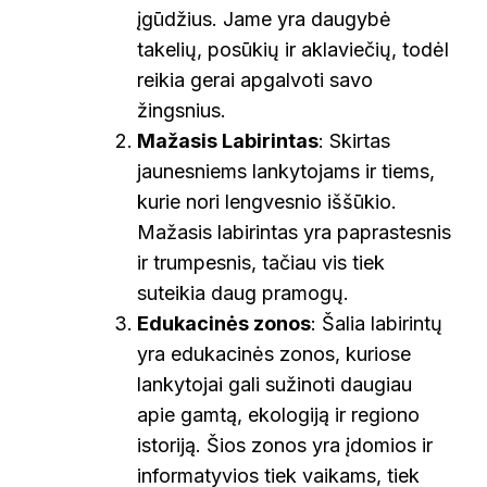
įgūdžius. Jame yra daugybė
takelių, posūkių ir aklaviečių, todėl
reikia gerai apgalvoti savo
žingsnius.
Mažasis Labirintas
: Skirtas
jaunesniems lankytojams ir tiems,
kurie nori lengvesnio iššūkio.
Mažasis labirintas yra paprastesnis
ir trumpesnis, tačiau vis tiek
suteikia daug pramogų.
Edukacinės zonos
: Šalia labirintų
yra edukacinės zonos, kuriose
lankytojai gali sužinoti daugiau
apie gamtą, ekologiją ir regiono
istoriją. Šios zonos yra įdomios ir
informatyvios tiek vaikams, tiek