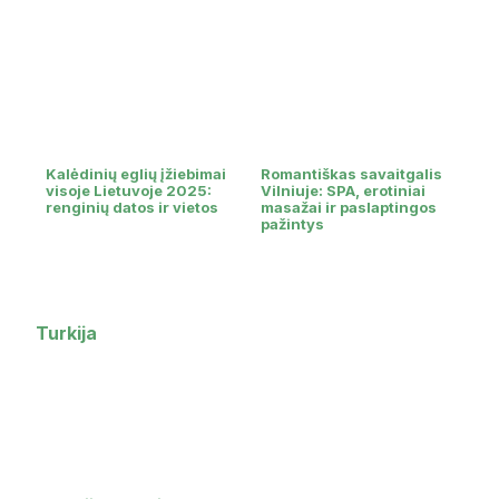
Kalėdinių eglių įžiebimai
Romantiškas savaitgalis
visoje Lietuvoje 2025:
Vilniuje: SPA, erotiniai
renginių datos ir vietos
masažai ir paslaptingos
pažintys
Turkija