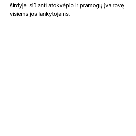
širdyje, siūlanti atokvėpio ir pramogų įvairovę
visiems jos lankytojams.