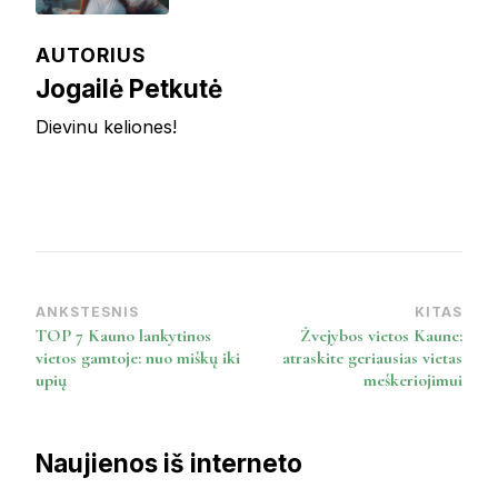
AUTORIUS
Jogailė Petkutė
Dievinu keliones!
ANKSTESNIS
KITAS
Post
TOP 7 Kauno lankytinos
Žvejybos vietos Kaune:
Navigation
vietos gamtoje: nuo miškų iki
atraskite geriausias vietas
upių
meškeriojimui
Naujienos iš interneto