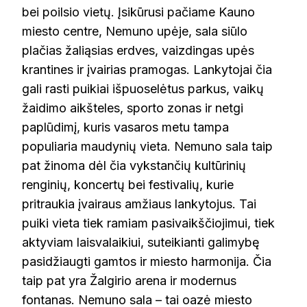
bei poilsio vietų. Įsikūrusi pačiame Kauno
miesto centre, Nemuno upėje, sala siūlo
plačias žaliąsias erdves, vaizdingas upės
krantines ir įvairias pramogas. Lankytojai čia
gali rasti puikiai išpuoselėtus parkus, vaikų
žaidimo aikšteles, sporto zonas ir netgi
paplūdimį, kuris vasaros metu tampa
populiaria maudynių vieta. Nemuno sala taip
pat žinoma dėl čia vykstančių kultūrinių
renginių, koncertų bei festivalių, kurie
pritraukia įvairaus amžiaus lankytojus. Tai
puiki vieta tiek ramiam pasivaikščiojimui, tiek
aktyviam laisvalaikiui, suteikianti galimybę
pasidžiaugti gamtos ir miesto harmonija. Čia
taip pat yra Žalgirio arena ir modernus
fontanas. Nemuno sala – tai oazė miesto