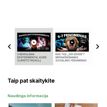
11:00
08:01
5 MOKSLINIAI
KAS TAS „SIX-SEVEN“?
5 MOKSLIN
EKSPERIMENTAI, KURIE
NEPAAIŠKINAMAS
DINGO BE 
SUKRĖTĖ PASAULĮ
SOCIALINIS FENOMENAS
SAVO IŠRA
Taip pat skaitykite
Naudinga informacija