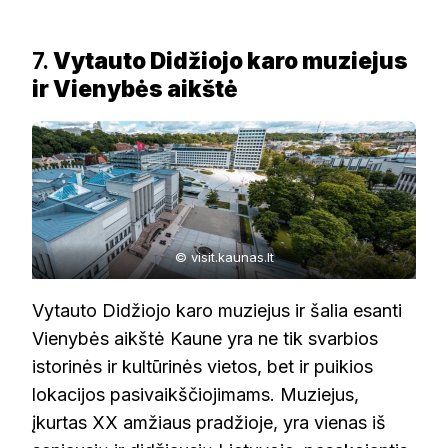
7.
Vytauto Didžiojo karo muziejus
ir Vienybės aikštė
© visit.kaunas.lt
Vytauto Didžiojo karo muziejus ir šalia esanti
Vienybės aikštė Kaune yra ne tik svarbios
istorinės ir kultūrinės vietos, bet ir puikios
lokacijos pasivaikščiojimams. Muziejus,
įkurtas XX amžiaus pradžioje, yra vienas iš