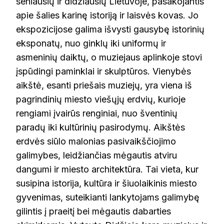
seniausių ir didžiausių Lietuvoje, pasakojantis
apie šalies karinę istoriją ir laisvės kovas. Jo
ekspozicijose galima išvysti gausybę istorinių
eksponatų, nuo ginklų iki uniformų ir
asmeninių daiktų, o muziejaus aplinkoje stovi
įspūdingi paminklai ir skulptūros. Vienybės
aikštė, esanti priešais muziejų, yra viena iš
pagrindinių miesto viešųjų erdvių, kurioje
rengiami įvairūs renginiai, nuo šventinių
paradų iki kultūrinių pasirodymų. Aikštės
erdvės siūlo malonias pasivaikščiojimo
galimybes, leidžiančias mėgautis atviru
dangumi ir miesto architektūra. Tai vieta, kur
susipina istorija, kultūra ir šiuolaikinis miesto
gyvenimas, suteikianti lankytojams galimybę
gilintis į praeitį bei mėgautis dabarties