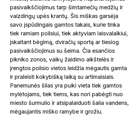
pasivaikščiojimus tarp šimtamečių medžių ir
vaizdingų upės krantų. Šis miškas garsėja
savo įspūdingais gamtos takais, kurie tinka
tiek ramiam poilsiui, tiek aktyviam laisvalaikiui,
įskaitant bėgimą, dviračių sportą ar tiesiog
pasivaikščiojimus su šeima. Čia esančios
pikniko zonos, vaikų žaidimo aikštelės ir
įrengtos poilsio vietos leidžia mėgautis gamta
ir praleisti kokybišką laiką su artimaisiais.
Panemunės šilas yra puiki vieta tiek gamtos
mylėtojams, tiek tiems, kas nori pabėgti nuo
miesto šurmulio ir atsipalaiduoti šalia vandens,
mėgaujantis miško ramybe ir grožiu.