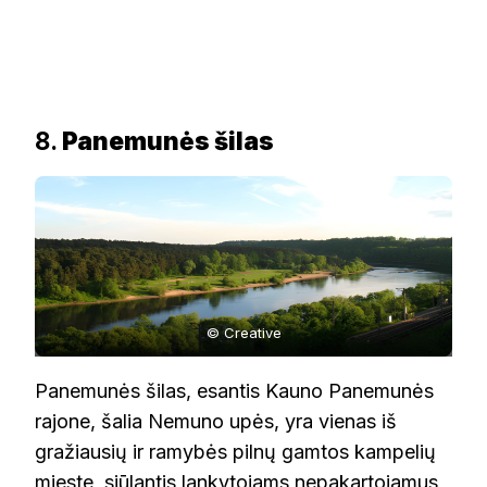
8.
Panemunės šilas
© Creative
Panemunės šilas, esantis Kauno Panemunės
rajone, šalia Nemuno upės, yra vienas iš
gražiausių ir ramybės pilnų gamtos kampelių
mieste, siūlantis lankytojams nepakartojamus