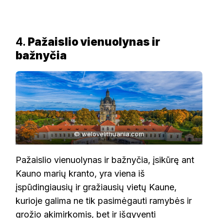
4.
Pažaislio vienuolynas ir
bažnyčia
© welovelithuania.com
Pažaislio vienuolynas ir bažnyčia, įsikūrę ant
Kauno marių kranto, yra viena iš
įspūdingiausių ir gražiausių vietų Kaune,
kurioje galima ne tik pasimėgauti ramybės ir
grožio akimirkomis, bet ir išgyventi