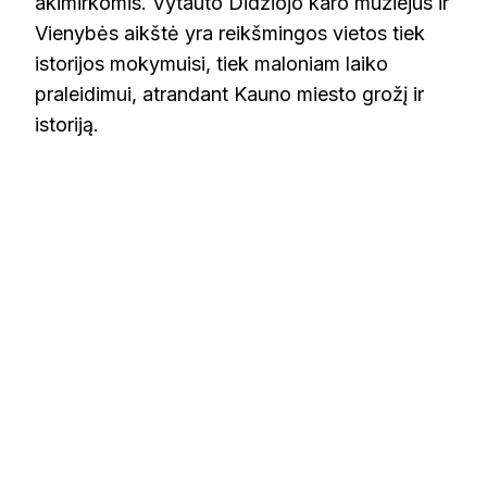
akimirkomis. Vytauto Didžiojo karo muziejus ir
Vienybės aikštė yra reikšmingos vietos tiek
istorijos mokymuisi, tiek maloniam laiko
praleidimui, atrandant Kauno miesto grožį ir
istoriją.