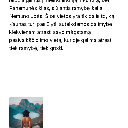
leidžia gilintis į miesto istoriją ir kultūrą, bei
Panemunės šilas, siūlantis ramybę šalia
Nemuno upės. Šios vietos yra tik dalis to, ką
Kaunas turi pasiūlyti, suteikdamos galimybę
kiekvienam atrasti savo mėgstamą
pasivaikščiojimo vietą, kurioje galima atrasti
tiek ramybę, tiek grožį.