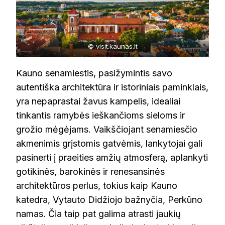
© visit.kaunas.lt
Kauno senamiestis, pasižymintis savo
autentiška architektūra ir istoriniais paminklais,
yra nepaprastai žavus kampelis, idealiai
tinkantis ramybės ieškančioms sieloms ir
grožio mėgėjams. Vaikščiojant senamiesčio
akmenimis grįstomis gatvėmis, lankytojai gali
pasinerti į praeities amžių atmosferą, aplankyti
gotikinės, barokinės ir renesansinės
architektūros perlus, tokius kaip Kauno
katedra, Vytauto Didžiojo bažnyčia, Perkūno
namas. Čia taip pat galima atrasti jaukių