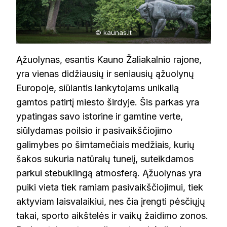
© kaunas.lt
Ąžuolynas, esantis Kauno Žaliakalnio rajone,
yra vienas didžiausių ir seniausių ąžuolynų
Europoje, siūlantis lankytojams unikalią
gamtos patirtį miesto širdyje. Šis parkas yra
ypatingas savo istorine ir gamtine verte,
siūlydamas poilsio ir pasivaikščiojimo
galimybes po šimtamečiais medžiais, kurių
šakos sukuria natūralų tunelį, suteikdamos
parkui stebuklingą atmosferą. Ąžuolynas yra
puiki vieta tiek ramiam pasivaikščiojimui, tiek
aktyviam laisvalaikiui, nes čia įrengti pėsčiųjų
takai, sporto aikštelės ir vaikų žaidimo zonos.