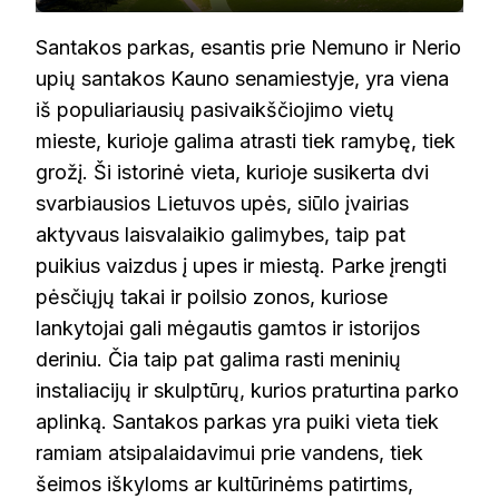
Santakos parkas, esantis prie Nemuno ir Nerio
upių santakos Kauno senamiestyje, yra viena
iš populiariausių pasivaikščiojimo vietų
mieste, kurioje galima atrasti tiek ramybę, tiek
grožį. Ši istorinė vieta, kurioje susikerta dvi
svarbiausios Lietuvos upės, siūlo įvairias
aktyvaus laisvalaikio galimybes, taip pat
puikius vaizdus į upes ir miestą. Parke įrengti
pėsčiųjų takai ir poilsio zonos, kuriose
lankytojai gali mėgautis gamtos ir istorijos
deriniu. Čia taip pat galima rasti meninių
instaliacijų ir skulptūrų, kurios praturtina parko
aplinką. Santakos parkas yra puiki vieta tiek
ramiam atsipalaidavimui prie vandens, tiek
šeimos iškyloms ar kultūrinėms patirtims,