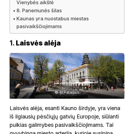
Vienybės aikštė
8. Panemunės šilas
Kaunas yra nuostabus miestas
pasivaikščiojimams
1.
Laisvės alėja
© M.Patašius
Laisvės alėja, esanti Kauno širdyje, yra viena
iš ilgiausių pėsčiųjų gatvių Europoje, siūlanti
puikias galimybes pasivaikščiojimams. Tai
gyvybinga miesto arterija, kurioje susipina