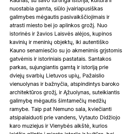
Kaunas, su savo turtinga istorija, kultūra ir
nuostabia gamta, siūlo įvairiapusiškas
galimybes mėgautis pasivaikščiojimais ir
atrasti miesto bei jo aplinkos grožį. Nuo
istorinės ir žavios Laisvės alėjos, kupinos
kavinių ir meninių objektų, iki autentiško
Kauno senamiesčio su jo akmenimis grįstomis
gatvėmis ir istoriniais pastatais. Santakos
parkas, sujungiantis gamtą ir istoriją prie
dviejų svarbių Lietuvos upių, Pažaislio
vienuolynas ir bažnyčia, atspindintys baroko
architektūros grožį, ir Ąžuolynas, suteikiantis
galimybę mėgautis šimtamečių medžių
ramybe. Taip pat Nemuno sala, kviečianti
atsipalaiduoti prie vandens, Vytauto Didžiojo
karo muziejus ir Vienybės aikštė, kurios