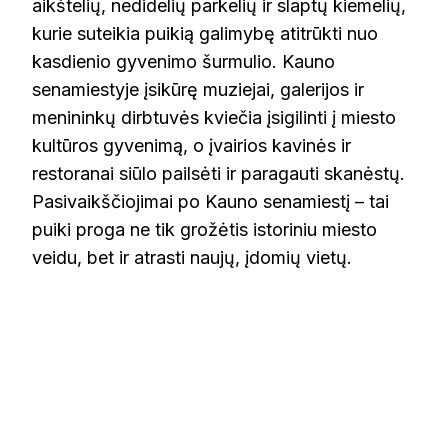
aikštelių, nedidelių parkelių ir slaptų kiemelių,
kurie suteikia puikią galimybę atitrūkti nuo
kasdienio gyvenimo šurmulio. Kauno
senamiestyje įsikūrę muziejai, galerijos ir
menininkų dirbtuvės kviečia įsigilinti į miesto
kultūros gyvenimą, o įvairios kavinės ir
restoranai siūlo pailsėti ir paragauti skanėstų.
Pasivaikščiojimai po Kauno senamiestį – tai
puiki proga ne tik grožėtis istoriniu miesto
veidu, bet ir atrasti naujų, įdomių vietų.