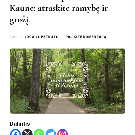
Kaune: atraskite ramybę ir
grožį
ON
Autorius
JOGAILĖ PETKUTĖ
PALIKITE KOMENTARĄ
TOP
8
VIETOS
PASIVAIKŠČIOT
KAUNE:
ATRASKITE
RAMYBĘ
IR
GROŽĮ
Dalintis