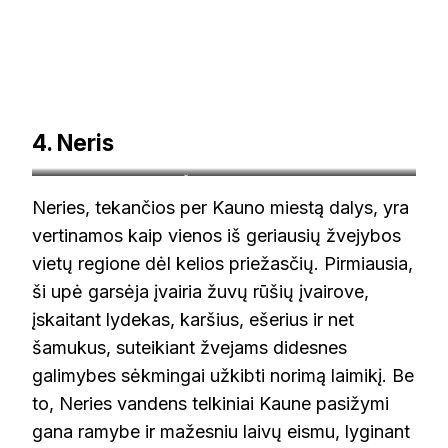
4. Neris
© R. Žilinsko nuotrauka
Neries, tekančios per Kauno miestą dalys, yra
vertinamos kaip vienos iš geriausių žvejybos
vietų regione dėl kelios priežasčių. Pirmiausia,
ši upė garsėja įvairia žuvų rūšių įvairove,
įskaitant lydekas, karšius, ešerius ir net
šamukus, suteikiant žvejams didesnes
galimybes sėkmingai užkibti norimą laimikį. Be
to, Neries vandens telkiniai Kaune pasižymi
gana ramybe ir mažesniu laivų eismu, lyginant