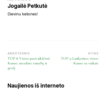
Jogailė Petkutė
Dievinu keliones!
ANKSTESNIS
KITAS
Post
TOP 8 Vietos pasivaikščioti
TOP 9 Lankytinos vietos
Navigation
Kaune: atraskite ramybę ir
Kaune su vaikais
grožį
Naujienos iš interneto