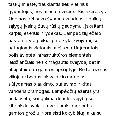
taškų mieste, traukiantis tiek vietinius
gyventojus, tiek miesto svečius. Šis ežeras yra
žinomas dėl savo švaraus vandens ir puikių
sąlygų įvairių žuvų rūšių gaudymui, įskaitant
karpis, ešerius ir lydekas. Lampėdžių ežero
pakrantė yra puikiai pritaikyta žvejybai, su
patogiomis vietomis meškerioti ir įrengtais
poilsiavietės infrastruktūros elementais,
leidžiančiais ne tik mėgautis žvejyba, bet ir
atsipalaiduoti gamtos apsuptyje. Be to, ežeras
vilioja aktyvaus laisvalaikio mėgėjus,
siūlydamas plaukimo, buriavimo ir kitas
vandens pramogas. Lampėdžių ežeras yra
puiki vieta, kur galima derinti žvejybą su
kitomis laisvalaikio veiklomis, mėgautis
gamtos grožiu ir praleisti kokybišką laiką su