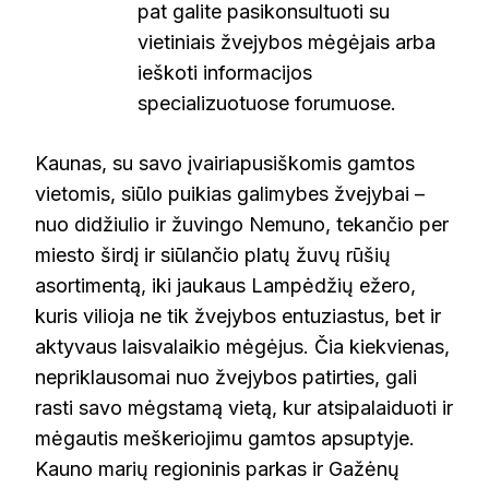
pat galite pasikonsultuoti su
vietiniais žvejybos mėgėjais arba
ieškoti informacijos
specializuotuose forumuose.
Kaunas, su savo įvairiapusiškomis gamtos
vietomis, siūlo puikias galimybes žvejybai –
nuo didžiulio ir žuvingo Nemuno, tekančio per
miesto širdį ir siūlančio platų žuvų rūšių
asortimentą, iki jaukaus Lampėdžių ežero,
kuris vilioja ne tik žvejybos entuziastus, bet ir
aktyvaus laisvalaikio mėgėjus. Čia kiekvienas,
nepriklausomai nuo žvejybos patirties, gali
rasti savo mėgstamą vietą, kur atsipalaiduoti ir
mėgautis meškeriojimu gamtos apsuptyje.
Kauno marių regioninis parkas ir Gažėnų