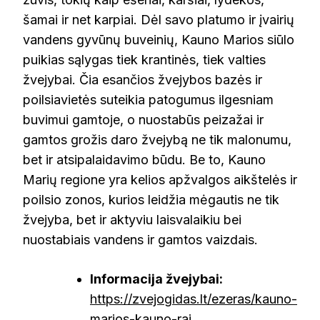
šamai ir net karpiai. Dėl savo platumo ir įvairių
vandens gyvūnų buveinių, Kauno Marios siūlo
puikias sąlygas tiek krantinės, tiek valties
žvejybai. Čia esančios žvejybos bazės ir
poilsiavietės suteikia patogumus ilgesniam
buvimui gamtoje, o nuostabūs peizažai ir
gamtos grožis daro žvejybą ne tik malonumu,
bet ir atsipalaidavimo būdu. Be to, Kauno
Marių regione yra kelios apžvalgos aikštelės ir
poilsio zonos, kurios leidžia mėgautis ne tik
žvejyba, bet ir aktyviu laisvalaikiu bei
nuostabiais vandens ir gamtos vaizdais.
Informacija žvejybai:
https://zvejogidas.lt/ezeras/kauno-
marios-kauno-raj