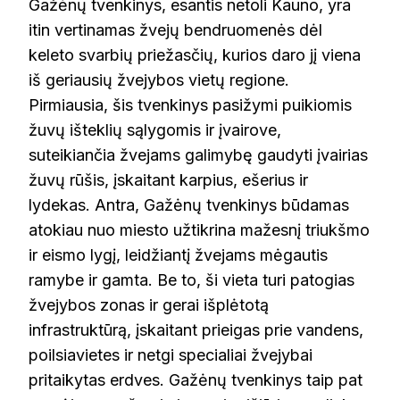
Gažėnų tvenkinys, esantis netoli Kauno, yra
itin vertinamas žvejų bendruomenės dėl
keleto svarbių priežasčių, kurios daro jį viena
iš geriausių žvejybos vietų regione.
Pirmiausia, šis tvenkinys pasižymi puikiomis
žuvų išteklių sąlygomis ir įvairove,
suteikiančia žvejams galimybę gaudyti įvairias
žuvų rūšis, įskaitant karpius, ešerius ir
lydekas. Antra, Gažėnų tvenkinys būdamas
atokiau nuo miesto užtikrina mažesnį triukšmo
ir eismo lygį, leidžiantį žvejams mėgautis
ramybe ir gamta. Be to, ši vieta turi patogias
žvejybos zonas ir gerai išplėtotą
infrastruktūrą, įskaitant prieigas prie vandens,
poilsiavietes ir netgi specialiai žvejybai
pritaikytas erdves. Gažėnų tvenkinys taip pat