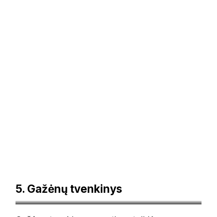
5. Gažėnų tvenkinys
© panoramio.lt-Virgis