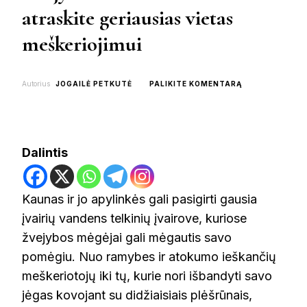
atraskite geriausias vietas
meškeriojimui
ON
Autorius
JOGAILĖ PETKUTĖ
PALIKITE KOMENTARĄ
ŽVEJYBOS
VIETOS
KAUNE:
ATRASKITE
GERIAUSIAS
Dalintis
VIETAS
MEŠKERIOJIMU
Kaunas ir jo apylinkės gali pasigirti gausia
įvairių vandens telkinių įvairove, kuriose
žvejybos mėgėjai gali mėgautis savo
pomėgiu. Nuo ramybes ir atokumo ieškančių
meškeriotojų iki tų, kurie nori išbandyti savo
jėgas kovojant su didžiaisiais plėšrūnais,