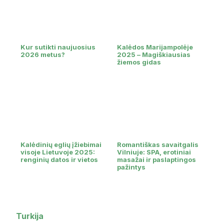
Kur sutikti naujuosius
Kalėdos Marijampolėje
2026 metus?
2025 – Magiškiausias
žiemos gidas
Kalėdinių eglių įžiebimai
Romantiškas savaitgalis
visoje Lietuvoje 2025:
Vilniuje: SPA, erotiniai
renginių datos ir vietos
masažai ir paslaptingos
pažintys
Turkija