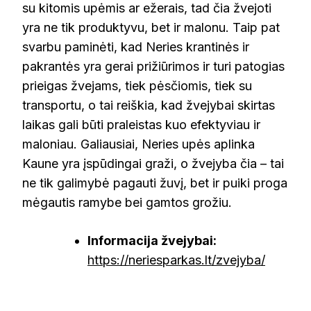
su kitomis upėmis ar ežerais, tad čia žvejoti
yra ne tik produktyvu, bet ir malonu. Taip pat
svarbu paminėti, kad Neries krantinės ir
pakrantės yra gerai prižiūrimos ir turi patogias
prieigas žvejams, tiek pėsčiomis, tiek su
transportu, o tai reiškia, kad žvejybai skirtas
laikas gali būti praleistas kuo efektyviau ir
maloniau. Galiausiai, Neries upės aplinka
Kaune yra įspūdingai graži, o žvejyba čia – tai
ne tik galimybė pagauti žuvį, bet ir puiki proga
mėgautis ramybe bei gamtos grožiu.
Informacija žvejybai:
https://neriesparkas.lt/zvejyba/