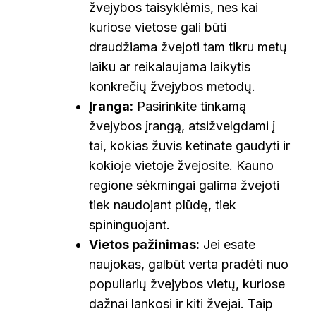
žvejybos taisyklėmis, nes kai
kuriose vietose gali būti
draudžiama žvejoti tam tikru metų
laiku ar reikalaujama laikytis
konkrečių žvejybos metodų.
Įranga:
Pasirinkite tinkamą
žvejybos įrangą, atsižvelgdami į
tai, kokias žuvis ketinate gaudyti ir
kokioje vietoje žvejosite. Kauno
regione sėkmingai galima žvejoti
tiek naudojant plūdę, tiek
spininguojant.
Vietos pažinimas:
Jei esate
naujokas, galbūt verta pradėti nuo
populiarių žvejybos vietų, kuriose
dažnai lankosi ir kiti žvejai. Taip