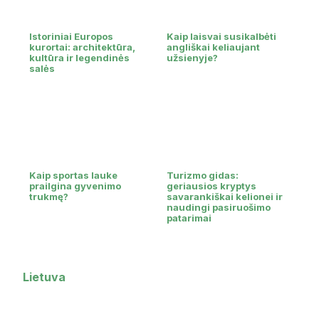
Istoriniai Europos
Kaip laisvai susikalbėti
kurortai: architektūra,
angliškai keliaujant
kultūra ir legendinės
užsienyje?
salės
Kaip sportas lauke
Turizmo gidas:
prailgina gyvenimo
geriausios kryptys
trukmę?
savarankiškai kelionei ir
naudingi pasiruošimo
patarimai
Lietuva