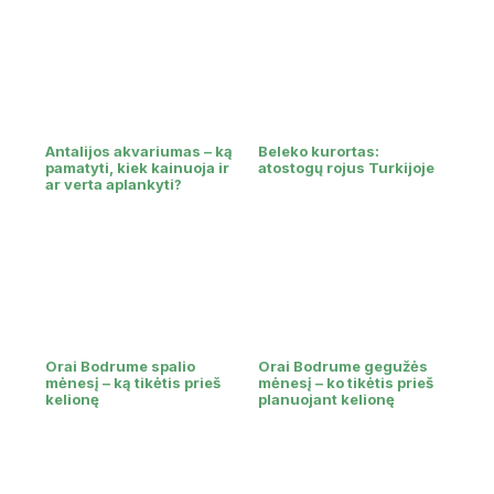
Antalijos akvariumas – ką
Beleko kurortas:
pamatyti, kiek kainuoja ir
atostogų rojus Turkijoje
ar verta aplankyti?
Orai Bodrume spalio
Orai Bodrume gegužės
mėnesį – ką tikėtis prieš
mėnesį – ko tikėtis prieš
kelionę
planuojant kelionę