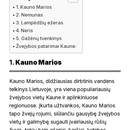
1. Kauno Marios
2. Nemunas
3. Lampėdžių ežeras
4. Neris
5. Gažėnų tvenkinys
Žvejybos patarimai Kaune:
1.
Kauno Marios
© kaunas.kasvyksta.lt
Kauno Marios, didžiausias dirbtinis vandens
telkinys Lietuvoje, yra viena populiariausių
žvejybos vietų Kaune ir aplinkiniuose
regionuose. Įkurta užtvankos, Kauno Marios
tapo žvejų rojumi, siūlančiu gausybę žvejybos
vietų ir galimybę sugauti įvairiausių rūšių
žuvis, tokių kaip ešeriai, karšiai, lydekos,