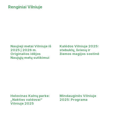
Renginiai Vilniuje
Naujieji metai Vilniuje iš
Kalėdos Vilniuje 2025:
2025 į 2026 m.
stebuklų, šviesų ir
Originalios idėjos
žiemos magijos sostinė
Naujųjų metų sutikimui
Helovinas Kalnų parke:
Mindauginės Vilniuje
„Nakties valdovai“
2025: Programa
Vilniuje 2025