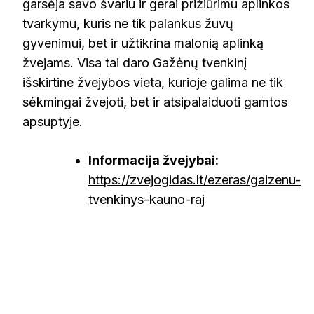
garsėja savo švariu ir gerai prižiūrimu aplinkos
tvarkymu, kuris ne tik palankus žuvų
gyvenimui, bet ir užtikrina malonią aplinką
žvejams. Visa tai daro Gažėnų tvenkinį
išskirtine žvejybos vieta, kurioje galima ne tik
sėkmingai žvejoti, bet ir atsipalaiduoti gamtos
apsuptyje.
Informacija žvejybai:
https://zvejogidas.lt/ezeras/gaizenu-
tvenkinys-kauno-raj