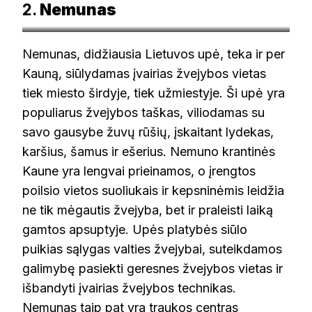
2.
Nemunas
© viskas.lt
Nemunas, didžiausia Lietuvos upė, teka ir per
Kauną, siūlydamas įvairias žvejybos vietas
tiek miesto širdyje, tiek užmiestyje. Ši upė yra
populiarus žvejybos taškas, viliodamas su
savo gausybe žuvų rūšių, įskaitant lydekas,
karšius, šamus ir ešerius. Nemuno krantinės
Kaune yra lengvai prieinamos, o įrengtos
poilsio vietos suoliukais ir kepsninėmis leidžia
ne tik mėgautis žvejyba, bet ir praleisti laiką
gamtos apsuptyje. Upės platybės siūlo
puikias sąlygas valties žvejybai, suteikdamos
galimybę pasiekti geresnes žvejybos vietas ir
išbandyti įvairias žvejybos technikas.
Nemunas taip pat yra traukos centras