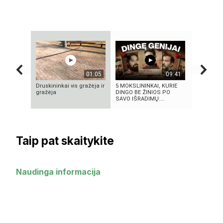
01:05
09:41
Druskininkai vis gražėja ir
5 MOKSLININKAI, KURIE
4 PASAUL
gražėja
DINGO BE ŽINIOS PO
TECHNOLO
SAVO IŠRADIMŲ:...
SUKŪRĖ LI
Taip pat skaitykite
Naudinga informacija