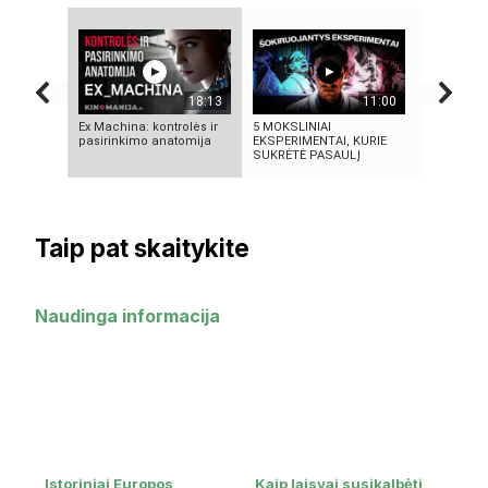
18:13
11:00
Ex Machina: kontrolės ir
5 MOKSLINIAI
KAIP KINI
pasirinkimo anatomija
EKSPERIMENTAI, KURIE
„PASAULIO
SUKRĖTĖ PASAULĮ
NUTYLĖTA
Taip pat skaitykite
Naudinga informacija
Istoriniai Europos
Kaip laisvai susikalbėti