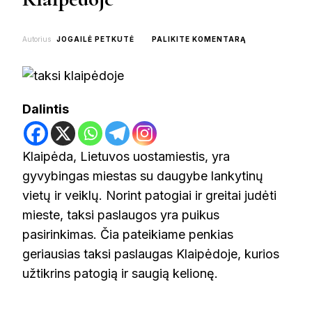
ON
Autorius
JOGAILĖ PETKUTĖ
PALIKITE KOMENTARĄ
TOP
5
TAKSI
PASLAUGOS
KLAIPĖDOJE
Dalintis
Klaipėda, Lietuvos uostamiestis, yra
gyvybingas miestas su daugybe lankytinų
vietų ir veiklų. Norint patogiai ir greitai judėti
mieste, taksi paslaugos yra puikus
pasirinkimas. Čia pateikiame penkias
geriausias taksi paslaugas Klaipėdoje, kurios
užtikrins patogią ir saugią kelionę.