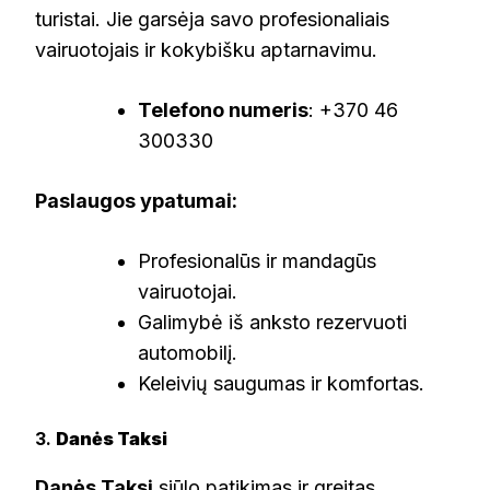
turistai. Jie garsėja savo profesionaliais
vairuotojais ir kokybišku aptarnavimu.
Telefono numeris
: +370 46
300330
Paslaugos ypatumai:
Profesionalūs ir mandagūs
vairuotojai.
Galimybė iš anksto rezervuoti
automobilį.
Keleivių saugumas ir komfortas.
3.
Danės Taksi
Danės Taksi
siūlo patikimas ir greitas