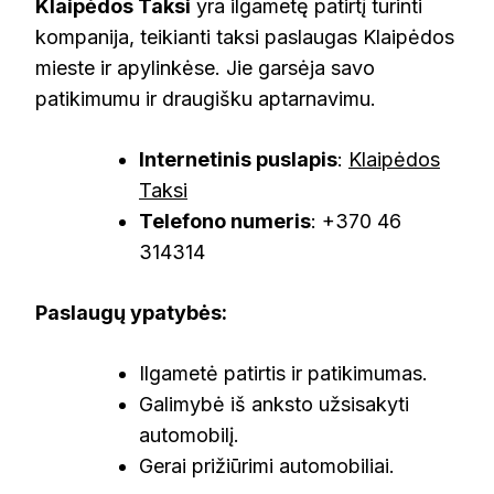
Klaipėdos Taksi
yra ilgametę patirtį turinti
kompanija, teikianti taksi paslaugas Klaipėdos
mieste ir apylinkėse. Jie garsėja savo
patikimumu ir draugišku aptarnavimu.
Internetinis puslapis
:
Klaipėdos
Taksi
Telefono numeris
: +370 46
314314
Paslaugų ypatybės:
Ilgametė patirtis ir patikimumas.
Galimybė iš anksto užsisakyti
automobilį.
Gerai prižiūrimi automobiliai.