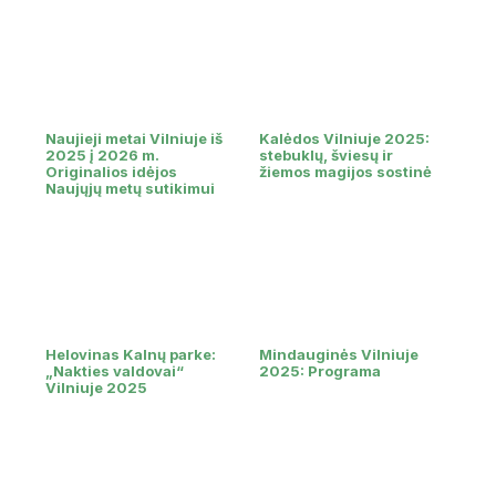
Naujieji metai Vilniuje iš
Kalėdos Vilniuje 2025:
2025 į 2026 m.
stebuklų, šviesų ir
Originalios idėjos
žiemos magijos sostinė
Naujųjų metų sutikimui
Helovinas Kalnų parke:
Mindauginės Vilniuje
„Nakties valdovai“
2025: Programa
Vilniuje 2025