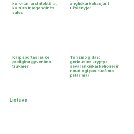
kurortai: architektūra,
angliškai keliaujant
kultūra ir legendinės
užsienyje?
salės
Kaip sportas lauke
Turizmo gidas:
prailgina gyvenimo
geriausios kryptys
trukmę?
savarankiškai kelionei ir
naudingi pasiruošimo
patarimai
Lietuva