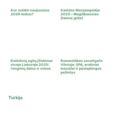
Kur sutikti naujuosius
Kalėdos Marijampolėje
2026 metus?
2025 – Magiškiausias
žiemos gidas
Kalėdinių eglių įžiebimai
Romantiškas savaitgalis
visoje Lietuvoje 2025:
Vilniuje: SPA, erotiniai
renginių datos ir vietos
masažai ir paslaptingos
pažintys
Turkija