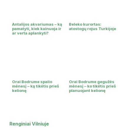
Antalijos akvariumas – ką
Beleko kurortas:
pamatyti, kiek kainuoja ir
atostogų rojus Turkijoje
ar verta aplankyti?
Orai Bodrume spalio
Orai Bodrume gegužės
mėnesį – ką tikėtis prieš
mėnesį – ko tikėtis prieš
kelionę
planuojant kelionę
Renginiai Vilniuje