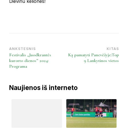
Dievinu keliones!
ANKSTESNIS
KITAS
Post
Festivalis „Juodkrantės
Ką pamatyti Panevėžyje:Top
Navigation
kurorto dienos” 2024:
9 Lankytinos vietos
Programa
Naujienos iš interneto