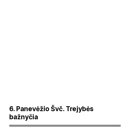
6. Panevėžio Švč. Trejybės
bažnyčia
paneveziokrastas.pavb.lt