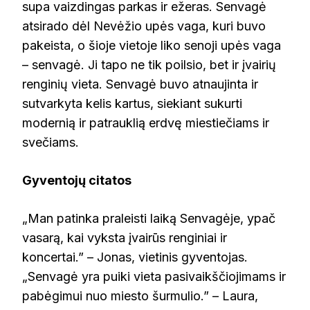
supa vaizdingas parkas ir ežeras. Senvagė
atsirado dėl Nevėžio upės vaga, kuri buvo
pakeista, o šioje vietoje liko senoji upės vaga
– senvagė. Ji tapo ne tik poilsio, bet ir įvairių
renginių vieta. Senvagė buvo atnaujinta ir
sutvarkyta kelis kartus, siekiant sukurti
modernią ir patrauklią erdvę miestiečiams ir
svečiams.
Gyventojų citatos
„Man patinka praleisti laiką Senvagėje, ypač
vasarą, kai vyksta įvairūs renginiai ir
koncertai.” – Jonas, vietinis gyventojas.
„Senvagė yra puiki vieta pasivaikščiojimams ir
pabėgimui nuo miesto šurmulio.” – Laura,