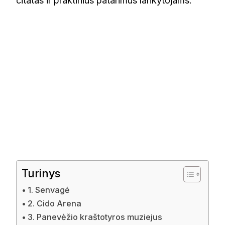
citatas ir praktinius patarimus lankytojams.
Turinys
1. Senvagė
2. Cido Arena
3. Panevėžio kraštotyros muziejus