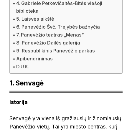
4. Gabriele Petkevičaitės-Bitės viešoji
biblioteka
5. Laisvės aikštė
6. Panevėžio Švč. Trejybės bažnyčia
7. Panevėžio teatras „Menas”
8. Panevėžio Dailės galerija
9. Respublikinis Panevėžio parkas
Apibendrinimas
D.U.K.
1. Senvagė
Autorius Augustas Didžgalvis – Mano darbas, CC BY-SA
Istorija
4.0, https://commons.wikimedia.org/w/index.php?
curid=137600926
Senvagė yra viena iš gražiausių ir žinomiausių
Panevėžio vietų. Tai yra miesto centras, kurį