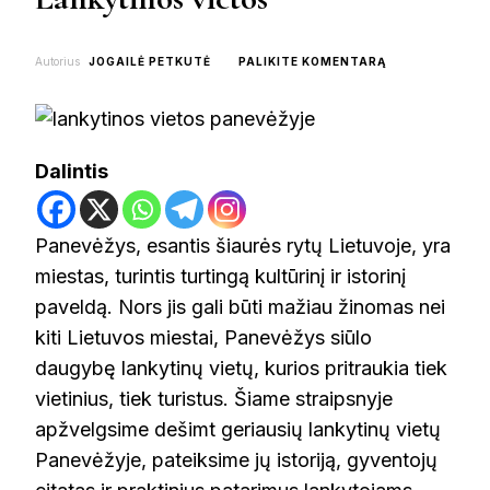
ON
Autorius
JOGAILĖ PETKUTĖ
PALIKITE KOMENTARĄ
KĄ
PAMATYTI
PANEVĖŽYJE:T
9
LANKYTINOS
Dalintis
VIETOS
Panevėžys, esantis šiaurės rytų Lietuvoje, yra
miestas, turintis turtingą kultūrinį ir istorinį
paveldą. Nors jis gali būti mažiau žinomas nei
kiti Lietuvos miestai, Panevėžys siūlo
daugybę lankytinų vietų, kurios pritraukia tiek
vietinius, tiek turistus. Šiame straipsnyje
apžvelgsime dešimt geriausių lankytinų vietų
Panevėžyje, pateiksime jų istoriją, gyventojų