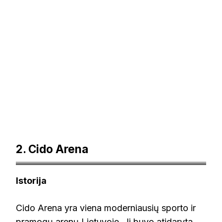
2. Cido Arena
etaplius.lt
Istorija
Cido Arena yra viena moderniausių sporto ir
pramogų arenų Lietuvoje. Ji buvo atidaryta