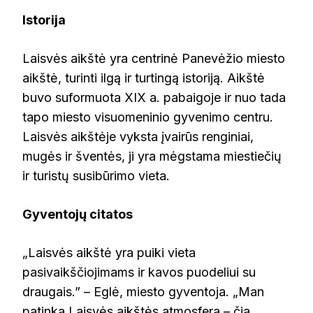
Autorius Obivan Kenobi – Mano darbas, CC BY-SA 4.0,
Istorija
https://commons.wikimedia.org/w/index.php?
curid=122429558
Laisvės aikštė yra centrinė Panevėžio miesto
aikštė, turinti ilgą ir turtingą istoriją. Aikštė
buvo suformuota XIX a. pabaigoje ir nuo tada
tapo miesto visuomeninio gyvenimo centru.
Laisvės aikštėje vyksta įvairūs renginiai,
mugės ir šventės, ji yra mėgstama miestiečių
ir turistų susibūrimo vieta.
Gyventojų citatos
„Laisvės aikštė yra puiki vieta
pasivaikščiojimams ir kavos puodeliui su
draugais.” – Eglė, miesto gyventoja. „Man
patinka Laisvės aikštės atmosfera – čia