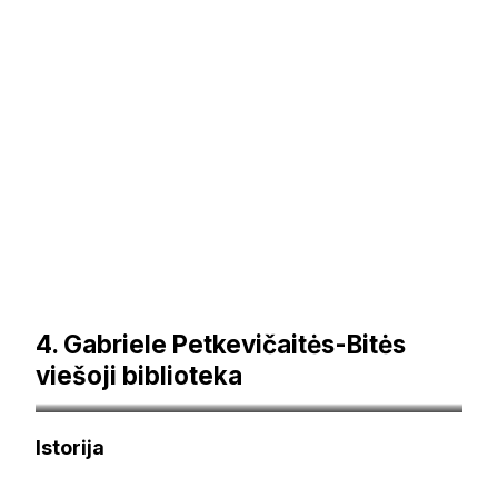
4. Gabriele Petkevičaitės-Bitės
viešoji biblioteka
Autorius Obivan Kenobi – Mano darbas, CC BY-SA 4.0,
Istorija
https://commons.wikimedia.org/w/index.php?
curid=93759070