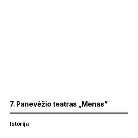
7. Panevėžio teatras „Menas”
renginiai.panevezysnow.lt
Istorija