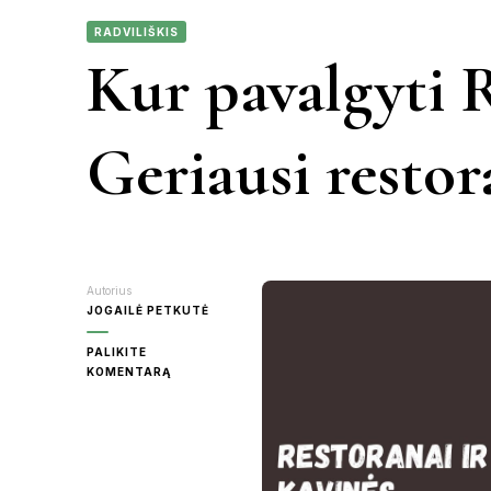
RADVILIŠKIS
KAUNAS
Kur pavalgyti R
VIETN
KRETINGA
Geriausi restor
MOLĖTAI
PANEVĖŽY
Autorius
RASEINIAI
JOGAILĖ PETKUTĖ
PALIKITE
ŠVENTOJI
ON
KOMENTARĄ
KUR
PAVALGYTI
UTENA
RADVILIŠKYJE:
GERIAUSI
RESTORANAI
IR