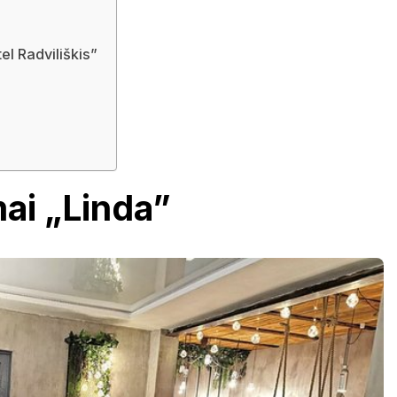
el Radviliškis”
ai „Linda”