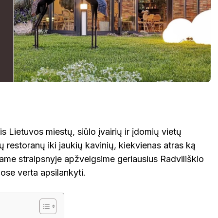
is Lietuvos miestų, siūlo įvairių ir įdomių vietų
ų restoranų iki jaukių kavinių, kiekvienas atras ką
iame straipsnyje apžvelgsime geriausius Radviliškio
iose verta apsilankyti.