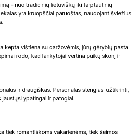
imą – nuo tradicinių lietuviškų iki tarptautinių
iekalas yra kruopščiai paruoštas, naudojant šviežius
s.
yra kepta vištiena su daržovėmis, jūrų gėrybių pasta
iepimai rodo, kad lankytojai vertina puikų skonį ir
nalus ir draugiškas. Personalas stengiasi užtikrinti,
jaustųsi ypatingai ir patogiai.
ka tiek romantiškoms vakarienėms, tiek šeimos