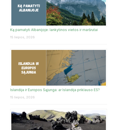
Ką pamatyti Albanijoje: lankytinos vietos ir maršrutai
15 liepos, 2026
Islandija ir Europos Sąjunga: ar Islandija priklauso ES?
15 liepos, 2026