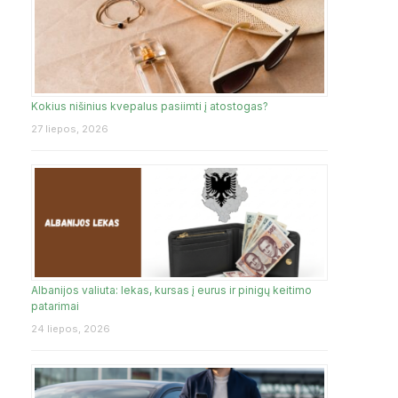
Kokius nišinius kvepalus pasiimti į atostogas?
27 liepos, 2026
Albanijos valiuta: lekas, kursas į eurus ir pinigų keitimo
patarimai
24 liepos, 2026