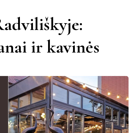
KERNAVĖ
KĖDAINIAI
LATVIJA
adviliškyje:
AMAS
KUPIŠKIS
MARIJAMPOLĖ
PRANCŪZIJA
anai ir kavinės
NIDA
PAGĖGIAI
ŠVEICARIJA
S
PASVALYS
PLUNGĖ
VOKIETIJA
ROKIŠKIS
ŠIAULIAI
TAURAGĖ
TELŠIAI
VILNIUS
ZARASAI