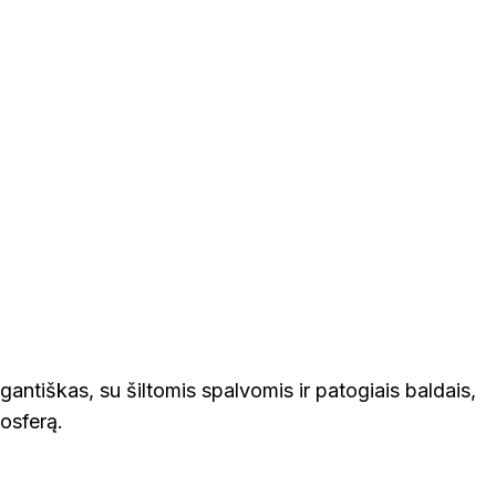
legantiškas, su šiltomis spalvomis ir patogiais baldais,
osferą.