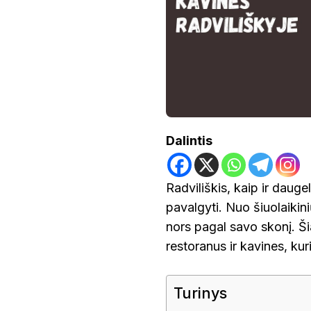
KAVINĖS
Dalintis
Radviliškis, kaip ir daugel
pavalgyti. Nuo šiuolaikini
nors pagal savo skonį. Š
restoranus ir kavines, kur
Turinys