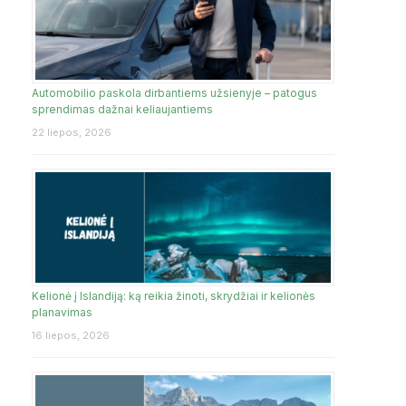
Automobilio paskola dirbantiems užsienyje – patogus
sprendimas dažnai keliaujantiems
22 liepos, 2026
Kelionė į Islandiją: ką reikia žinoti, skrydžiai ir kelionės
planavimas
16 liepos, 2026