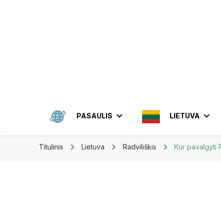
Apkeliauk.lt
PASAULIS
LIETUVA
Titulinis
Lietuva
Radviliškis
Kur pavalgyti R
AMERIKA
ALYTUS
AZIJA
ELEKTRĖN
MEKSIKA
BRAZIL
INDON
JONIŠKIS
JORDA