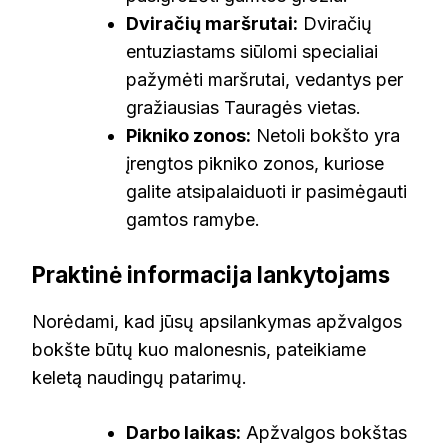
Dviračių maršrutai:
Dviračių
entuziastams siūlomi specialiai
pažymėti maršrutai, vedantys per
gražiausias Tauragės vietas.
Pikniko zonos:
Netoli bokšto yra
įrengtos pikniko zonos, kuriose
galite atsipalaiduoti ir pasimėgauti
gamtos ramybe.
Praktinė informacija lankytojams
Norėdami, kad jūsų apsilankymas apžvalgos
bokšte būtų kuo malonesnis, pateikiame
keletą naudingų patarimų.
Darbo laikas:
Apžvalgos bokštas