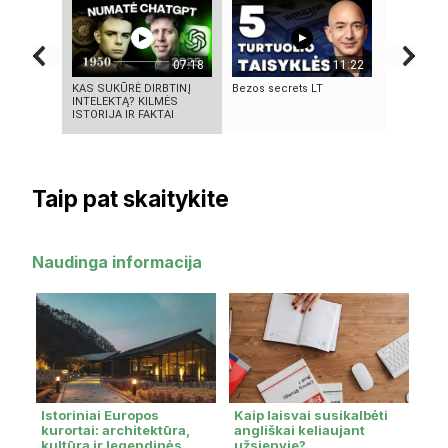
07:18
11:22
KAS SUKŪRĖ DIRBTINĮ
Bezos secrets LT
KAS IŠRAD
INTELEKTĄ? KILMĖS
MOKSLINI
ISTORIJA IR FAKTAI
TURIME BŪ
Taip pat skaitykite
Naudinga informacija
Istoriniai Europos
Kaip laisvai susikalbėti
kurortai: architektūra,
angliškai keliaujant
kultūra ir legendinės
užsienyje?