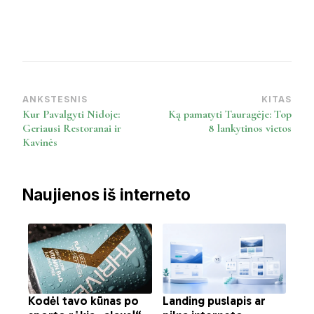
ANKSTESNIS
KITAS
Post
Kur Pavalgyti Nidoje:
Ką pamatyti Tauragėje: Top
Navigation
Geriausi Restoranai ir
8 lankytinos vietos
Kavinės
Naujienos iš interneto