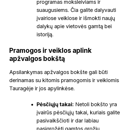
programas moksleiviams ir
suaugusiems. Čia galite dalyvauti
įvairiose veiklose ir išmokti naujų
dalykų apie vietovės gamtą bei
istoriją.
Pramogos ir veiklos aplink
apžvalgos bokštą
Apsilankymas apžvalgos bokšte gali būti
derinamas su kitomis pramogomis ir veiklomis
Tauragėje ir jos apylinkėse.
Pėsčiųjų takai:
Netoli bokšto yra
įvairūs pėsčiųjų takai, kuriais galite
pasivaikščioti ir dar labiau
pasigrožėti gamtos grožiu.