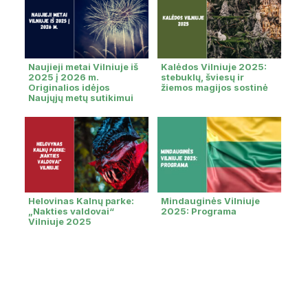
Naujieji metai Vilniuje iš
Kalėdos Vilniuje 2025:
2025 į 2026 m.
stebuklų, šviesų ir
Originalios idėjos
žiemos magijos sostinė
Naujųjų metų sutikimui
Helovinas Kalnų parke:
Mindauginės Vilniuje
„Nakties valdovai“
2025: Programa
Vilniuje 2025