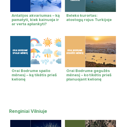
Antalijos akvariumas – ką
Beleko kurortas:
pamatyti, kiek kainuoja ir
atostogų rojus Turkijoje
ar verta aplankyti?
Orai Bodrume spalio
Orai Bodrume gegužės
mėnesį – ką tikėtis prieš
mėnesį – ko tikėtis prieš
kelionę
planuojant kelionę
Renginiai Vilniuje