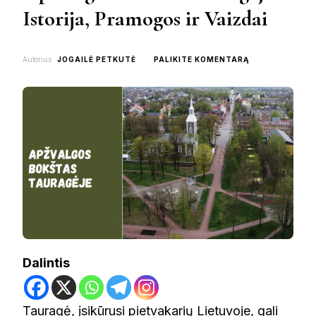
Istorija, Pramogos ir Vaizdai
ON
Autorius
JOGAILĖ PETKUTĖ
PALIKITE KOMENTARĄ
APŽVALGOS
BOKŠTAS
TAURAGĖJE:
ISTORIJA,
PRAMOGOS
IR
VAIZDAI
Dalintis
Tauragė
, įsikūrusi pietvakarių Lietuvoje, gali