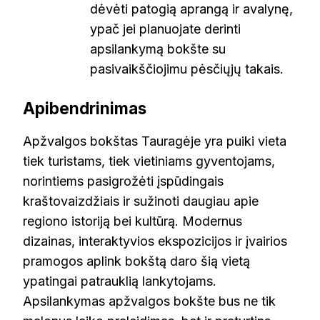
dėvėti patogią aprangą ir avalynę,
ypač jei planuojate derinti
apsilankymą bokšte su
pasivaikščiojimu pėsčiųjų takais.
Apibendrinimas
Apžvalgos bokštas Tauragėje yra puiki vieta
tiek turistams, tiek vietiniams gyventojams,
norintiems pasigrožėti įspūdingais
kraštovaizdžiais ir sužinoti daugiau apie
regiono istoriją bei kultūrą. Modernus
dizainas, interaktyvios ekspozicijos ir įvairios
pramogos aplink bokštą daro šią vietą
ypatingai patrauklią lankytojams.
Apsilankymas apžvalgos bokšte bus ne tik