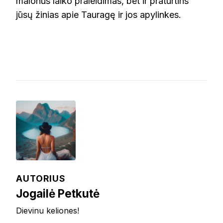
malonus laiko praleidimas, bet ir praturtins
jūsų žinias apie Tauragę ir jos apylinkes.
AUTORIUS
Jogailė Petkutė
Dievinu keliones!