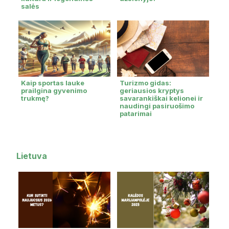
salės
Kaip sportas lauke
Turizmo gidas:
prailgina gyvenimo
geriausios kryptys
trukmę?
savarankiškai kelionei ir
naudingi pasiruošimo
patarimai
Lietuva