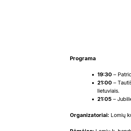
Programa
19:30
– Patri
21:00
– Tauti
lietuviais.
21:05
– Jubili
Organizatoriai:
Lomių ku