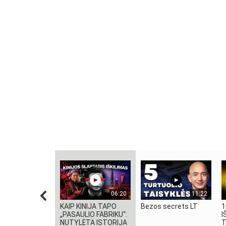
06:20
11:22
KAIP KINIJA TAPO
Bezos secrets LT
1
„PASAULIO FABRIKU“:
I
NUTYLĖTA ISTORIJA
T