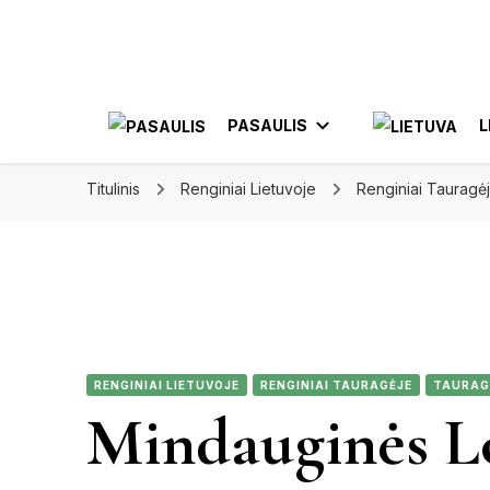
Apkeliauk.lt
PASAULIS
L
Titulinis
Renginiai Lietuvoje
Renginiai Tauragė
AZIJA
AL
AMERIKA
ELE
MEKSIKA
RENGINIAI LIETUVOJE
RENGINIAI TAURAGĖJE
TAURAG
JON
Mindauginės L
KA