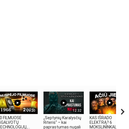
09:20
12:32
06:28
0 FILMUOSE
„Septynių Karalysčių
KAS IŠRADO
ŠGALVOTŲ
Riteris" – kai
ELEKTRĄ? 6
ECHNOLOGIJŲ,...
paprastumas nugali
MOKSLININKAI,...