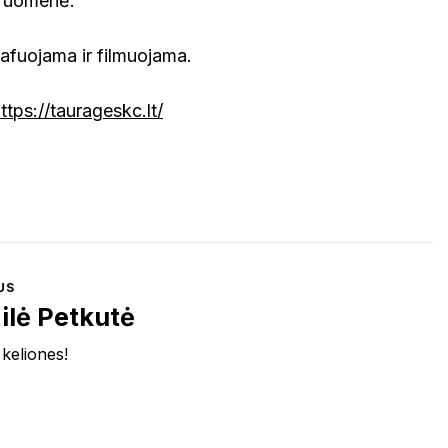
ruomenė.
afuojama ir filmuojama.
ttps://taurageskc.lt/
US
ilė Petkutė
 keliones!