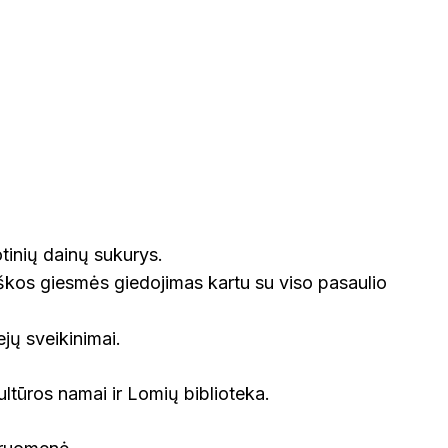
VOKIETI
otinių dainų sukurys.
škos giesmės giedojimas kartu su viso pasaulio
ejų sveikinimai.
ltūros namai ir Lomių biblioteka.