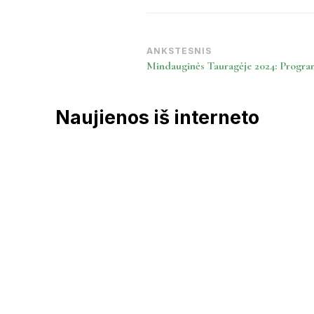
Post
ANKSTESNIS
Mindauginės Tauragėje 2024: Progra
Navigation
Naujienos iš interneto