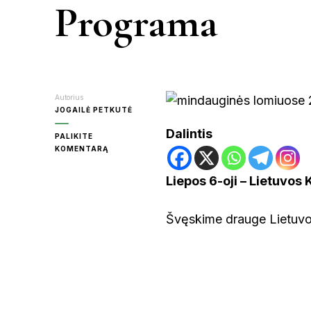
Programa
KR
MOL
Autorius
JOGAILĖ PETKUTĖ
Dalintis
PALIKITE
ON
KOMENTARĄ
PA
MINDAUGINĖS
LOMIUOSE
Liepos 6-oji – Lietuvo
2024:
RAS
PROGRAMA
Švęskime drauge Lietuvo
ŠVE
UT