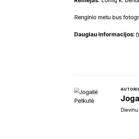
Rėmėjas:
Lomių k. bend
Renginio metu bus fotogr
Daugiau informacijos:
h
AUTORI
Joga
Dievinu