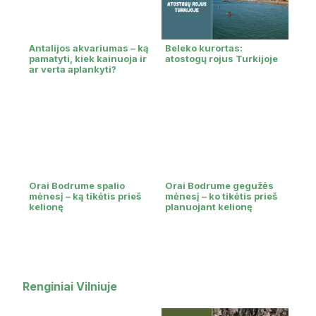
Antalijos akvariumas – ką
Beleko kurortas:
pamatyti, kiek kainuoja ir
atostogų rojus Turkijoje
ar verta aplankyti?
Orai Bodrume spalio
Orai Bodrume gegužės
mėnesį – ką tikėtis prieš
mėnesį – ko tikėtis prieš
kelionę
planuojant kelionę
Renginiai Vilniuje