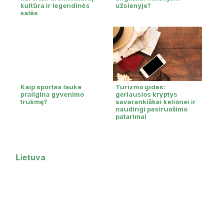
kultūra ir legendinės
užsienyje?
salės
Kaip sportas lauke
Turizmo gidas:
prailgina gyvenimo
geriausios kryptys
trukmę?
savarankiškai kelionei ir
naudingi pasiruošimo
patarimai
Lietuva