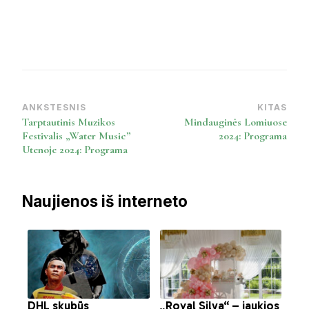
ANKSTESNIS
KITAS
Post
Tarptautinis Muzikos
Mindauginės Lomiuose
Navigation
Festivalis „Water Music”
2024: Programa
Utenoje 2024: Programa
Naujienos iš interneto