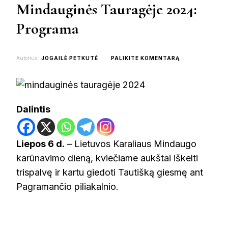
Mindauginės Tauragėje 2024:
Programa
ON
Autorius
JOGAILĖ PETKUTĖ
PALIKITE KOMENTARĄ
MINDAUGINĖS
TAURAGĖJE
2024:
PROGRAMA
Dalintis
Liepos 6 d.
– Lietuvos Karaliaus Mindaugo
karūnavimo dieną, kviečiame aukštai iškelti
trispalvę ir kartu giedoti Tautišką giesmę ant
Pagramančio piliakalnio.