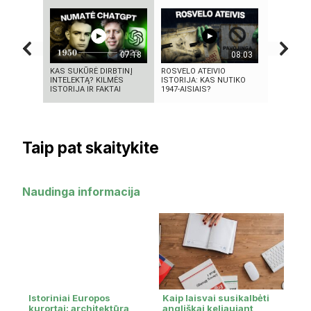
07:18
08:03
KAS SUKŪRĖ DIRBTINĮ
ROSVELO ATEIVIO
„Sostų kar
INTELEKTĄ? KILMĖS
ISTORIJA: KAS NUTIKO
fantastini
ISTORIJA IR FAKTAI
1947-AISIAIS?
fenomena
Taip pat skaitykite
Naudinga informacija
Istoriniai Europos
Kaip laisvai susikalbėti
kurortai: architektūra,
angliškai keliaujant