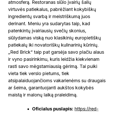
atmosferą. Restoranas siūlo įvairių šalių
virtuvės patiekalus, pabrėžiant kokybiškų
ingredientų svarbą ir meistriškumą juos
derinant. Meniu yra sudarytas taip, kad
patenkintų įvairiausių svečių skonius,
siūlydamas viską nuo klasikinių europietiškų
patiekalų iki novatoriškų kulinarinių kūrinių.
„Red Brick“ taip pat garsėja savo plačiu alaus
ir vyno pasirinkimu, kuris leidžia kiekvienam
rasti savo mėgstamiausią gėrimą. Tai puiki
vieta tiek verslo pietums, tiek
atsipalaiduojančioms vakarienėms su draugais
ar šeima, garantuojanti aukštos kokybės
maistą ir malonų laiką praleidimą.
Oficialus puslapis:
https://red-