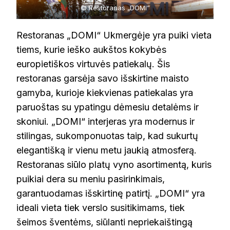
© Restoranas „DOMI”
Restoranas „DOMI“ Ukmergėje yra puiki vieta
tiems, kurie ieško aukštos kokybės
europietiškos virtuvės patiekalų. Šis
restoranas garsėja savo išskirtine maisto
gamyba, kurioje kiekvienas patiekalas yra
paruoštas su ypatingu dėmesiu detalėms ir
skoniui. „DOMI“ interjeras yra modernus ir
stilingas, sukomponuotas taip, kad sukurtų
elegantišką ir vienu metu jaukią atmosferą.
Restoranas siūlo platų vyno asortimentą, kuris
puikiai dera su meniu pasirinkimais,
garantuodamas išskirtinę patirtį. „DOMI“ yra
ideali vieta tiek verslo susitikimams, tiek
šeimos šventėms, siūlanti nepriekaištingą