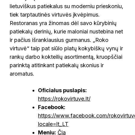
lietuviškus patiekalus su moderniu prieskoniu,
tiek tarptautinės virtuvės įkvėpimus.
Restoranas yra žinomas dėl savo kūrybinių
patiekalų derinių, kurie maloniai nustebina net
ir pačius išrankiausius gurmanus. „Roko
virtuvė“ taip pat siūlo platų kokybiškų vynų ir
rankų darbo kokteilių asortimentą, kruopščiai
parinktą atitinkant patiekalų skonius ir
aromatus.
Oficialus puslapis:
https://rokovirtuve.lt/
Facebook:
https://www.facebook.com/rokovirtuve
locale=lt_LT
Meniu:
Čia