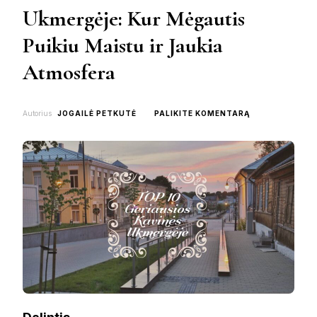
Ukmergėje: Kur Mėgautis
Puikiu Maistu ir Jaukia
Atmosfera
ON
Autorius
JOGAILĖ PETKUTĖ
PALIKITE KOMENTARĄ
TOP
10
GERIAUSIOS
KAVINĖS
UKMERGĖJE:
KUR
MĖGAUTIS
PUIKIU
MAISTU
IR
JAUKIA
ATMOSFERA