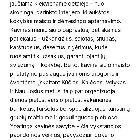
jaučiama kiekviename detaleje – nuo
skoningai parinkto interjero iki aukštos
kokybės maisto ir dėmesingo aptarnavimo.
Kavinės meniu siūlo paprastus, bet skanius
patiekalus – užkandžius, salotas, sriubas,
karštuosius, desertus ir gėrimus, kurie
ruošiami tik užsakius, garantuojant jų
šviežumą ir kokybę. Be to, kavinė siūlo maisto
pristatymo paslaugas įvairioms progoms ir
šventėms, įskaitant Kūčias, Kalėdas, Velykas
ir Naujuosius metus, taip pat organizuoja
dienos pietus, verslo pietus, vakarienes,
banketus, furšetus bei specializuojasi turistinių
grupių maitinime ir gedulinguose pietuose.
Ypatinga kavinės savybė – čia vykstančios
papildomos veiklos, pavyzdžiui, pokerio