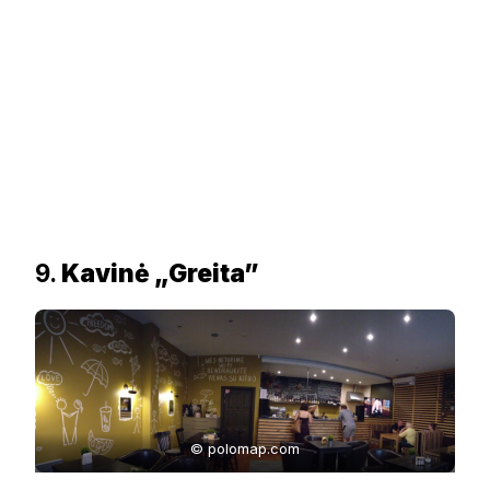
9.
Kavinė „Greita”
© polomap.com