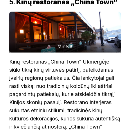
5.
Kinų restoranas „China Town”
© info.lt
Kinų restoranas „China Town“ Ukmergėje
siūlo tikrą kinų virtuvės patirtį, pateikdamas
įvairių regionų patiekalus. Čia lankytojai gali
rasti viską: nuo tradicinių koldūnų iki aštriai
pagardintų patiekalų, kurie atskleidžia tikrąjį
Kinijos skonių pasaulį. Restorano interjeras
sukurtas etniniu stiliumi, tradicinės kinų
kultūros dekoracijos, kurios sukuria autentišką
ir kviečiančią atmosferą. „China Town“