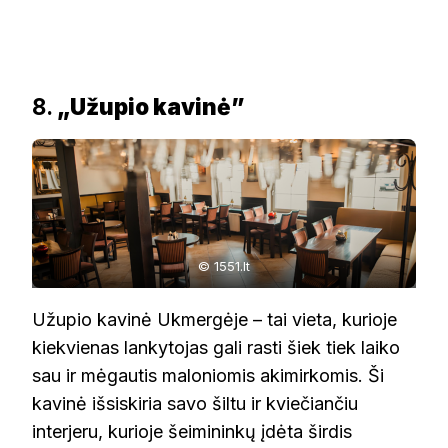
8.
„Užupio kavinė”
© 1551.lt
Užupio kavinė Ukmergėje – tai vieta, kurioje
kiekvienas lankytojas gali rasti šiek tiek laiko
sau ir mėgautis maloniomis akimirkomis. Ši
kavinė išsiskiria savo šiltu ir kviečiančiu
interjeru, kurioje šeimininkų įdėta širdis