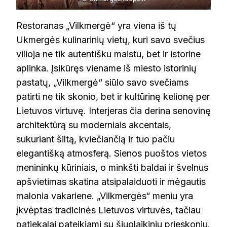
Restoranas „Vilkmergė“ yra viena iš tų
Ukmergės kulinarinių vietų, kuri savo svečius
vilioja ne tik autentišku maistu, bet ir istorine
aplinka. Įsikūręs viename iš miesto istorinių
pastatų, „Vilkmergė“ siūlo savo svečiams
patirti ne tik skonio, bet ir kultūrinę kelionę per
Lietuvos virtuvę. Interjeras čia derina senovinę
architektūrą su moderniais akcentais,
sukuriant šiltą, kviečiančią ir tuo pačiu
elegantišką atmosferą. Sienos puoštos vietos
menininkų kūriniais, o minkšti baldai ir švelnus
apšvietimas skatina atsipalaiduoti ir mėgautis
malonia vakariene. „Vilkmergės“ meniu yra
įkvėptas tradicinės Lietuvos virtuvės, tačiau
patiekalai pateikiami su šiuolaikiniu prieskoniu.