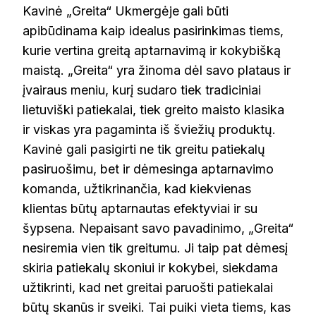
Kavinė „Greita“ Ukmergėje gali būti
apibūdinama kaip idealus pasirinkimas tiems,
kurie vertina greitą aptarnavimą ir kokybišką
maistą. „Greita“ yra žinoma dėl savo plataus ir
įvairaus meniu, kurį sudaro tiek tradiciniai
lietuviški patiekalai, tiek greito maisto klasika
ir viskas yra pagaminta iš šviežių produktų.
Kavinė gali pasigirti ne tik greitu patiekalų
pasiruošimu, bet ir dėmesinga aptarnavimo
komanda, užtikrinančia, kad kiekvienas
klientas būtų aptarnautas efektyviai ir su
šypsena. Nepaisant savo pavadinimo, „Greita“
nesiremia vien tik greitumu. Ji taip pat dėmesį
skiria patiekalų skoniui ir kokybei, siekdama
užtikrinti, kad net greitai paruošti patiekalai
būtų skanūs ir sveiki. Tai puiki vieta tiems, kas