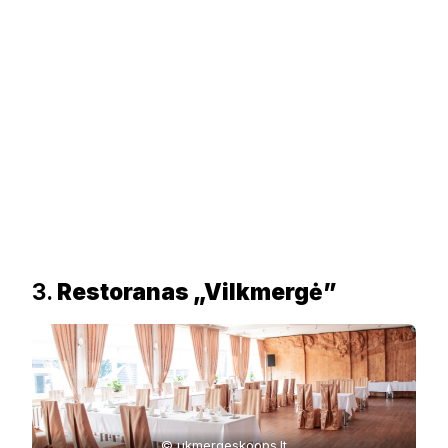
3.
Restoranas „Vilkmergė”
© ukmergeskoops.lt