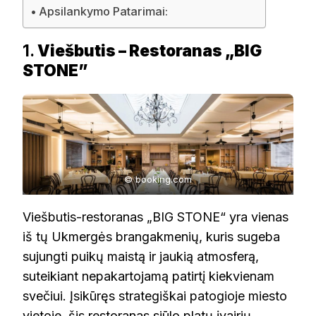
Apsilankymo Patarimai:
1.
Viešbutis – Restoranas „BIG
STONE”
© booking.com
Viešbutis-restoranas „BIG STONE“ yra vienas
iš tų Ukmergės brangakmenių, kuris sugeba
sujungti puikų maistą ir jaukią atmosferą,
suteikiant nepakartojamą patirtį kiekvienam
svečiui. Įsikūręs strategiškai patogioje miesto
vietoje, šis restoranas siūlo platų įvairių