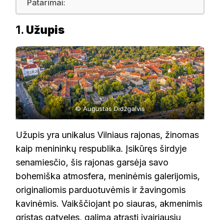
Patarimai:
1.
Užupis
© Augustas Didžgalvis
Užupis yra unikalus Vilniaus rajonas, žinomas
kaip menininkų respublika. Įsikūręs širdyje
senamiesčio, šis rajonas garsėja savo
bohemiška atmosfera, meninėmis galerijomis,
originaliomis parduotuvėmis ir žavingomis
kavinėmis. Vaikščiojant po siauras, akmenimis
grįstas gatveles, galima atrasti įvairiausių