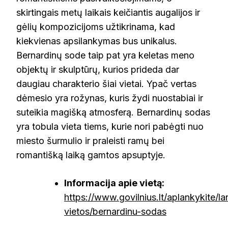
skirtingais metų laikais keičiantis augalijos ir
gėlių kompozicijoms užtikrinama, kad
kiekvienas apsilankymas bus unikalus.
Bernardinų sode taip pat yra keletas meno
objektų ir skulptūrų, kurios prideda dar
daugiau charakterio šiai vietai. Ypač vertas
dėmesio yra rožynas, kuris žydi nuostabiai ir
suteikia magišką atmosferą. Bernardinų sodas
yra tobula vieta tiems, kurie nori pabėgti nuo
miesto šurmulio ir praleisti ramų bei
romantišką laiką gamtos apsuptyje.
Informacija apie vietą:
https://www.govilnius.lt/aplankykite/la
vietos/bernardinu-sodas