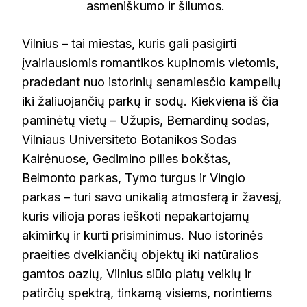
asmeniškumo ir šilumos.
Vilnius – tai miestas, kuris gali pasigirti
įvairiausiomis romantikos kupinomis vietomis,
pradedant nuo istorinių senamiesčio kampelių
iki žaliuojančių parkų ir sodų. Kiekviena iš čia
paminėtų vietų – Užupis, Bernardinų sodas,
Vilniaus Universiteto Botanikos Sodas
Kairėnuose, Gedimino pilies bokštas,
Belmonto parkas, Tymo turgus ir Vingio
parkas – turi savo unikalią atmosferą ir žavesį,
kuris vilioja poras ieškoti nepakartojamų
akimirkų ir kurti prisiminimus. Nuo istorinės
praeities dvelkiančių objektų iki natūralios
gamtos oazių, Vilnius siūlo platų veiklų ir
patirčių spektrą, tinkamą visiems, norintiems