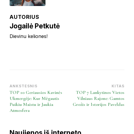
AUTORIUS
Jogailė Petkutė
Dievinu keliones!
ANKSTESNIS
KITAS
Post
TOP 10 Geriausios Kavinės
TOP 7 Lankytinos Vietos
Navigation
Ukmergėje: Kur Mėgautis
Vilniaus Rajone: Gamtos
Puikiu Maistu ir Jaukia
Grožis ir Istorijos Paveldas
Atmosfera
Naujienos iš interneto