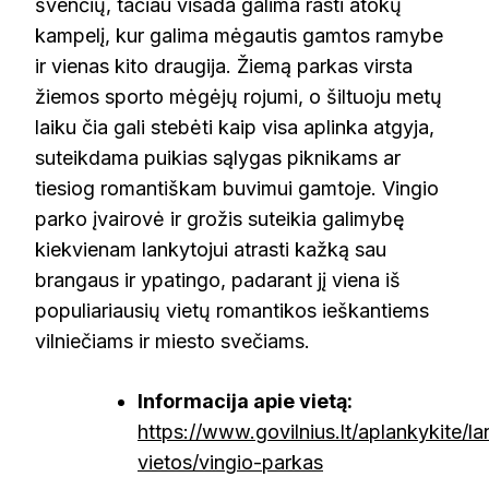
švenčių, tačiau visada galima rasti atokų
kampelį, kur galima mėgautis gamtos ramybe
ir vienas kito draugija. Žiemą parkas virsta
žiemos sporto mėgėjų rojumi, o šiltuoju metų
laiku čia gali stebėti kaip visa aplinka atgyja,
suteikdama puikias sąlygas piknikams ar
tiesiog romantiškam buvimui gamtoje. Vingio
parko įvairovė ir grožis suteikia galimybę
kiekvienam lankytojui atrasti kažką sau
brangaus ir ypatingo, padarant jį viena iš
populiariausių vietų romantikos ieškantiems
vilniečiams ir miesto svečiams.
Informacija apie vietą:
https://www.govilnius.lt/aplankykite/la
vietos/vingio-parkas