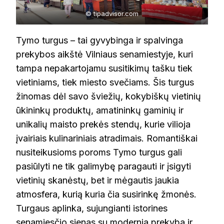
© tipadvisor.com
Tymo turgus – tai gyvybinga ir spalvinga
prekybos aikštė Vilniaus senamiestyje, kuri
tampa nepakartojamu susitikimų tašku tiek
vietiniams, tiek miesto svečiams. Šis turgus
žinomas dėl savo šviežių, kokybiškų vietinių
ūkininkų produktų, amatininkų gaminių ir
unikalių maisto prekės stendų, kurie vilioja
įvairiais kulinariniais atradimais. Romantiškai
nusiteikusioms poroms Tymo turgus gali
pasiūlyti ne tik galimybę paragauti ir įsigyti
vietinių skanėstų, bet ir mėgautis jaukia
atmosfera, kurią kuria čia susirinkę žmonės.
Turgaus aplinka, sujungianti istorines
senamiesčio sienas su modernia prekyba ir