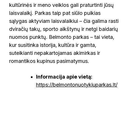
kultūrinės ir meno veiklos gali praturtinti jūsų
laisvalaikį. Parkas taip pat siūlo puikias
sąlygas aktyviam laisvalaikiui – čia galima rasti
dviračių takų, sporto aikštynų ir netgi baidarių
nuomos punktų. Belmonto parkas – tai vieta,
kur susitinka istorija, kultūra ir gamta,
suteikianti nepakartojamas akimirkas ir
romantikos kupinus pasimatymus.
Informacija apie vietą:
https://belmontonuotykiuparkas.lt/