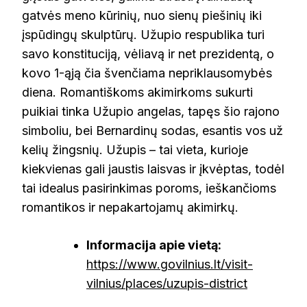
gatvės meno kūrinių, nuo sienų piešinių iki
įspūdingų skulptūrų. Užupio respublika turi
savo konstituciją, vėliavą ir net prezidentą, o
kovo 1-ąją čia švenčiama nepriklausomybės
diena. Romantiškoms akimirkoms sukurti
puikiai tinka Užupio angelas, tapęs šio rajono
simboliu, bei Bernardinų sodas, esantis vos už
kelių žingsnių. Užupis – tai vieta, kurioje
kiekvienas gali jaustis laisvas ir įkvėptas, todėl
tai idealus pasirinkimas poroms, ieškančioms
romantikos ir nepakartojamų akimirkų.
Informacija apie vietą:
https://www.govilnius.lt/visit-
vilnius/places/uzupis-district