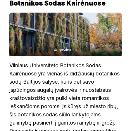
Botanikos Sodas Kairėnuose
© govilnius.lt
Vilniaus Universiteto Botanikos Sodas
Kairėnuose yra vienas iš didžiausių botanikos
sodų Baltijos šalyse, kuris dėl savo
įspūdingos augalų įvairovės ir nuostabaus
kraštovaizdžio yra puiki vieta romantikos
ieškančioms poroms. Įsikūręs už miesto ribų,
šis botanikos sodas siūlo lankytojams
galimybę pasinerti į gamtos ramybę ir grožį.
Pavasario ir vasaros metu sodas tampa tikra