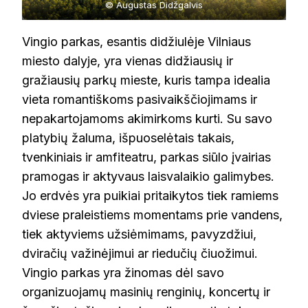
© Augustas Didžgalvis
Vingio parkas, esantis didžiulėje Vilniaus
miesto dalyje, yra vienas didžiausių ir
gražiausių parkų mieste, kuris tampa idealia
vieta romantiškoms pasivaikščiojimams ir
nepakartojamoms akimirkoms kurti. Su savo
platybių žaluma, išpuoselėtais takais,
tvenkiniais ir amfiteatru, parkas siūlo įvairias
pramogas ir aktyvaus laisvalaikio galimybes.
Jo erdvės yra puikiai pritaikytos tiek ramiems
dviese praleistiems momentams prie vandens,
tiek aktyviems užsiėmimams, pavyzdžiui,
dviračių važinėjimui ar riedučių čiuožimui.
Vingio parkas yra žinomas dėl savo
organizuojamų masinių renginių, koncertų ir