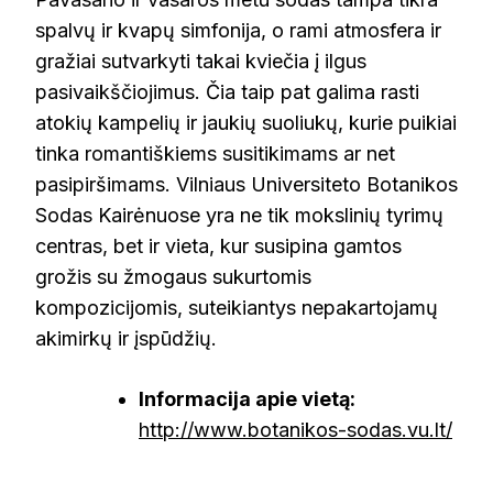
spalvų ir kvapų simfonija, o rami atmosfera ir
gražiai sutvarkyti takai kviečia į ilgus
pasivaikščiojimus. Čia taip pat galima rasti
atokių kampelių ir jaukių suoliukų, kurie puikiai
tinka romantiškiems susitikimams ar net
pasipiršimams. Vilniaus Universiteto Botanikos
Sodas Kairėnuose yra ne tik mokslinių tyrimų
centras, bet ir vieta, kur susipina gamtos
grožis su žmogaus sukurtomis
kompozicijomis, suteikiantys nepakartojamų
akimirkų ir įspūdžių.
Informacija apie vietą:
http://www.botanikos-sodas.vu.lt/