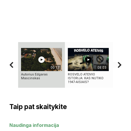
00:17
08:03
Autorius Edgaras
ROSVELO ATEIVIO
KAS IŠRAD
Mascinskas
ISTORIJA: KAS NUTIKO
MOKSLINI
1947-AISIAIS?
TURIME BŪ
Taip pat skaitykite
Naudinga informacija