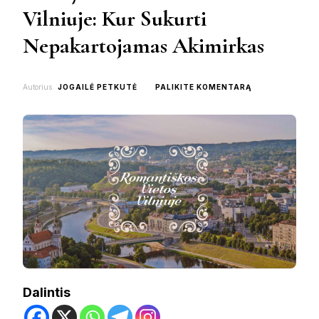
Vilniuje: Kur Sukurti
Nepakartojamas Akimirkas
ON
Autorius
JOGAILĖ PETKUTĖ
PALIKITE KOMENTARĄ
TOP
7
ROMANTIŠKOS
VIETOS
VILNIUJE:
KUR
SUKURTI
NEPAKARTOJA
AKIMIRKAS
Dalintis