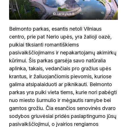
© lankykis.lt
Belmonto parkas, esantis netoli Vilniaus
centro, prie pat Nerio upės, yra žalioji oazė,
puikiai tiksianti romantiškiems
pasivaikščiojimams ir nepakartojamų akimirkų
kūrimui. Šis parkas garsėja savo natūralia
aplinka, takais, vedančiais pro gražius upės
krantus, ir žaliuojančiomis pievomis, kuriose
galima atsipalaiduoti ar piknikauti. Belmonto
parkas yra puiki vieta tiems, kurie nori pabėgti
nuo miesto šurmulio ir mėgautis ramybe bei
gamtos grožiu. Čia esančios senovinės dvaro
sodybos griuvėsiai pridės paslaptingumo jūsų
pasivaikščiojimui, o įvairios rengiamos