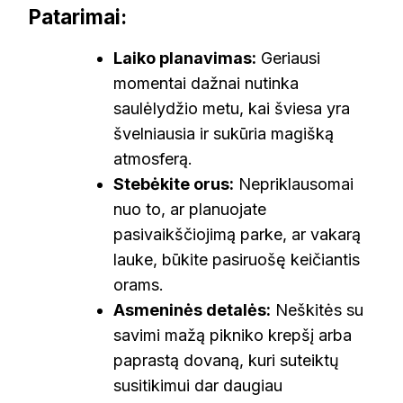
Patarimai:
Laiko planavimas:
Geriausi
momentai dažnai nutinka
saulėlydžio metu, kai šviesa yra
švelniausia ir sukūria magišką
atmosferą.
Stebėkite orus:
Nepriklausomai
nuo to, ar planuojate
pasivaikščiojimą parke, ar vakarą
lauke, būkite pasiruošę keičiantis
orams.
Asmeninės detalės:
Neškitės su
savimi mažą pikniko krepšį arba
paprastą dovaną, kuri suteiktų
susitikimui dar daugiau