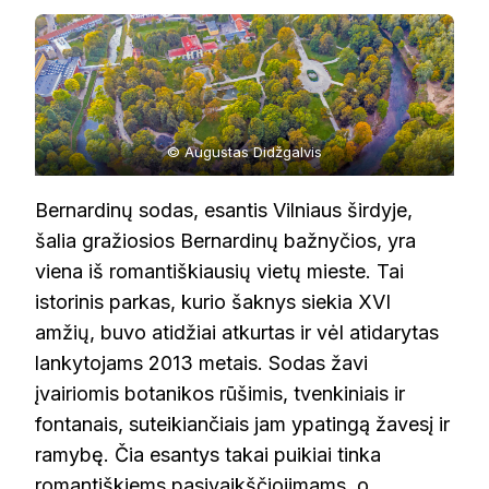
© Augustas Didžgalvis
Bernardinų sodas, esantis Vilniaus širdyje,
šalia gražiosios Bernardinų bažnyčios, yra
viena iš romantiškiausių vietų mieste. Tai
istorinis parkas, kurio šaknys siekia XVI
amžių, buvo atidžiai atkurtas ir vėl atidarytas
lankytojams 2013 metais. Sodas žavi
įvairiomis botanikos rūšimis, tvenkiniais ir
fontanais, suteikiančiais jam ypatingą žavesį ir
ramybę. Čia esantys takai puikiai tinka
romantiškiems pasivaikščiojimams, o