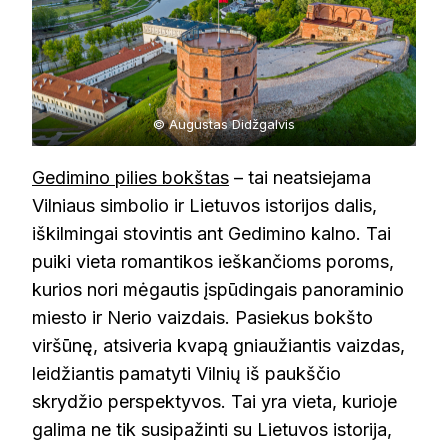
© Augustas Didžgalvis
Gedimino pilies bokštas
– tai neatsiejama
Vilniaus simbolio ir Lietuvos istorijos dalis,
iškilmingai stovintis ant Gedimino kalno. Tai
puiki vieta romantikos ieškančioms poroms,
kurios nori mėgautis įspūdingais panoraminio
miesto ir Nerio vaizdais. Pasiekus bokšto
viršūnę, atsiveria kvapą gniaužiantis vaizdas,
leidžiantis pamatyti Vilnių iš paukščio
skrydžio perspektyvos. Tai yra vieta, kurioje
galima ne tik susipažinti su Lietuvos istorija,