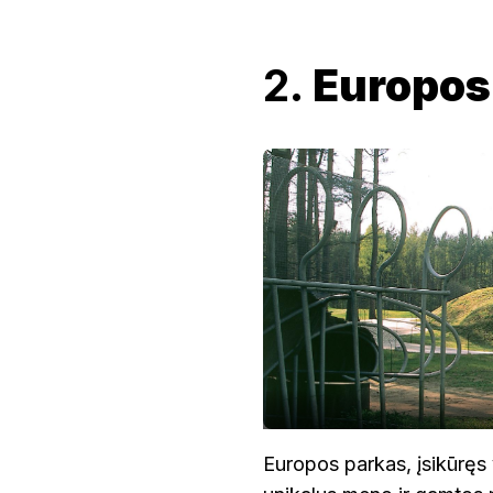
2.
Europos
Europos parkas, įsikūręs 