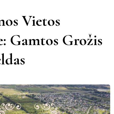
KERNAVĖ
KĖDAINIAI
LATVIJA
os Vietos
AMAS
KUPIŠKIS
MARIJAMPOLĖ
PRANCŪZIJA
e: Gamtos Grožis
NIDA
PAGĖGIAI
ŠVEICARIJA
eldas
S
PASVALYS
PLUNGĖ
VOKIETIJA
ROKIŠKIS
ŠIAULIAI
TAURAGĖ
TELŠIAI
VILNIUS
ZARASAI