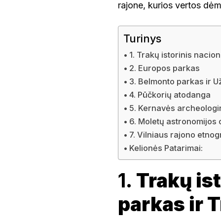
rajone, kurios vertos dėm
Turinys
1. Trakų istorinis nacion
2. Europos parkas
3. Belmonto parkas ir U
4. Pūčkorių atodanga
5. Kernavės archeologi
6. Moletų astronomijos 
7. Vilniaus rajono etno
Kelionės Patarimai:
1.
Trakų is
parkas ir T