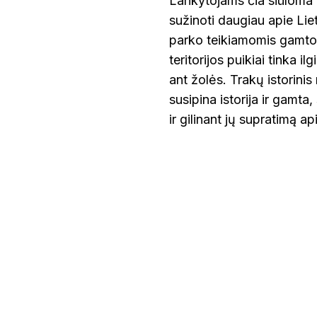
Lankytojams čia siūloma ne
sužinoti daugiau apie Liet
parko teikiamomis gamtos
teritorijos puikiai tinka 
ant žolės. Trakų istorinis 
susipina istorija ir gamta
ir gilinant jų supratimą ap