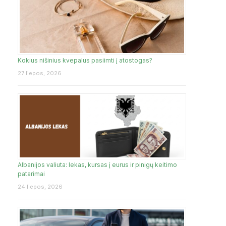
Kokius nišinius kvepalus pasiimti į atostogas?
27 liepos, 2026
Albanijos valiuta: lekas, kursas į eurus ir pinigų keitimo
patarimai
24 liepos, 2026