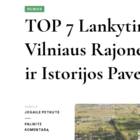
VILNIUS
KAUNAS
TOP 7 Lankytin
VIETN
KRETINGA
Vilniaus Rajon
MOLĖTAI
ir Istorijos Pav
PANEVĖŽY
RASEINIAI
ŠVENTOJI
Autorius
JOGAILĖ PETKUTĖ
UTENA
PALIKITE
ON
KOMENTARĄ
TOP