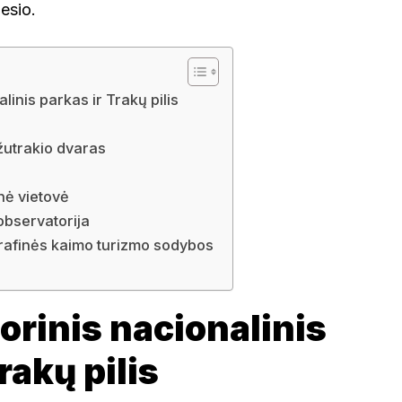
esio.
alinis parkas ir Trakų pilis
žutrakio dvaras
nė vietovė
observatorija
grafinės kaimo turizmo sodybos
torinis nacionalinis
rakų pilis