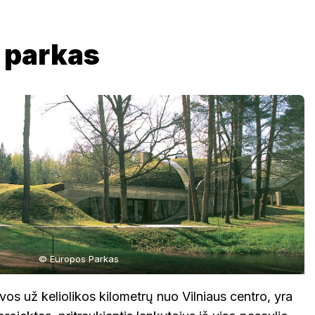
 parkas
© Europos Parkas
vos už keliolikos kilometrų nuo Vilniaus centro, yra