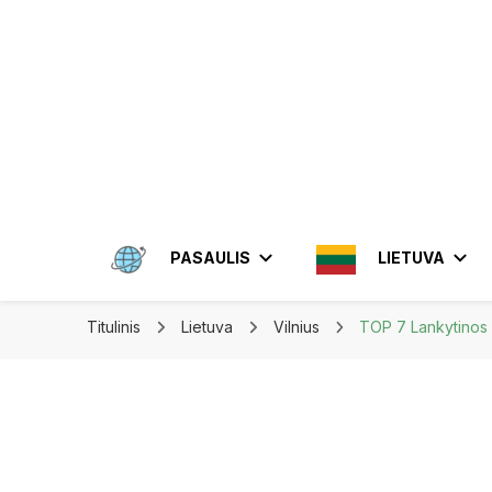
Apkeliauk.lt
PASAULIS
LIETUVA
Titulinis
Lietuva
Vilnius
TOP 7 Lankytinos V
AMERIKA
ALYTUS
AZIJA
ELEKTRĖN
MEKSIKA
BRAZIL
INDON
JONIŠKIS
JORDA