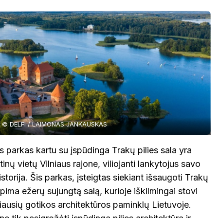
© DELFI / LAIMONAS JANKAUSKAS
is parkas kartu su įspūdinga Trakų pilies sala yra
tinų vietų Vilniaus rajone, viliojanti lankytojus savo
istorija. Šis parkas, įsteigtas siekiant išsaugoti Trakų
 apima ežerų sujungtą salą, kurioje iškilmingai stovi
biausių gotikos architektūros paminklų Lietuvoje.