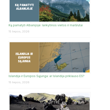
Ką pamatyti Albanijoje: lankytinos vietos ir maršrutai
15 liepos, 2026
Islandija ir Europos Sąjunga: ar Islandija priklauso ES?
15 liepos, 2026