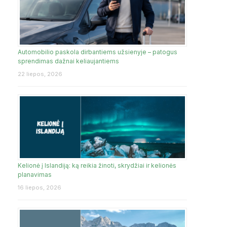
Automobilio paskola dirbantiems užsienyje – patogus
sprendimas dažnai keliaujantiems
22 liepos, 2026
Kelionė į Islandiją: ką reikia žinoti, skrydžiai ir kelionės
planavimas
16 liepos, 2026