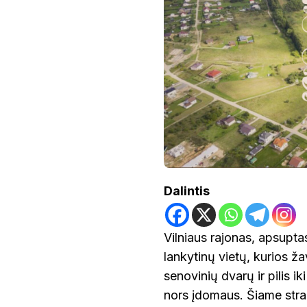
7
LANKYTINOS
VIETOS
VILNIAUS
RAJONE:
GAMTOS
GROŽIS
IR
ISTORIJOS
PAVELDAS
Dalintis
Vilniaus rajonas, apsuptas
lankytinų vietų, kurios ža
senovinių dvarų ir pilis i
nors įdomaus. Šiame stra