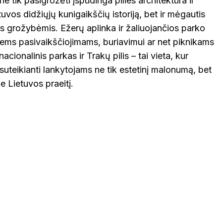
 tik pasigrožėti įspūdinga pilies architektūra ir
uvos didžiųjų kunigaikščių istoriją, bet ir mėgautis
 grožybėmis. Ežerų aplinka ir žaliuojančios parko
ilgiems pasivaikščiojimams, buriavimui ar net piknikams
nacionalinis parkas ir Trakų pilis – tai vieta, kur
, suteikianti lankytojams ne tik estetinį malonumą, bet
ie Lietuvos praeitį.