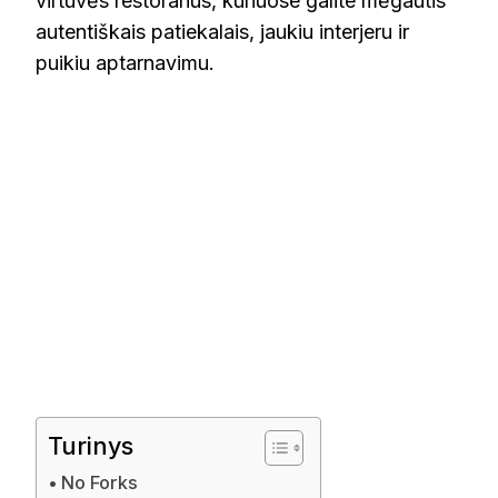
virtuvės restoranus, kuriuose galite mėgautis
autentiškais patiekalais, jaukiu interjeru ir
puikiu aptarnavimu.
Turinys
No Forks