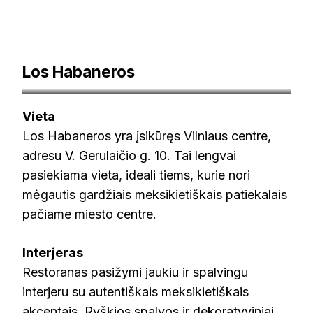
Los Habaneros
surasiu.lt
Vieta
Los Habaneros yra įsikūręs Vilniaus centre,
adresu V. Gerulaičio g. 10. Tai lengvai
pasiekiama vieta, ideali tiems, kurie nori
mėgautis gardžiais meksikietiškais patiekalais
pačiame miesto centre.
Interjeras
Restoranas pasižymi jaukiu ir spalvingu
interjeru su autentiškais meksikietiškais
akcentais. Ryškios spalvos ir dekoratyviniai