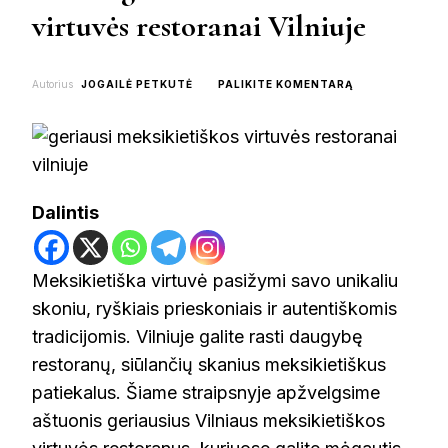
virtuvės restoranai Vilniuje
ON
Autorius
JOGAILĖ PETKUTĖ
PALIKITE KOMENTARĄ
TOP
8
GERIAUSI
MEKSIKIETIŠKO
VIRTUVĖS
RESTORANAI
Dalintis
VILNIUJE
Meksikietiška virtuvė pasižymi savo unikaliu
skoniu, ryškiais prieskoniais ir autentiškomis
tradicijomis. Vilniuje galite rasti daugybę
restoranų, siūlančių skanius meksikietiškus
patiekalus. Šiame straipsnyje apžvelgsime
aštuonis geriausius Vilniaus meksikietiškos