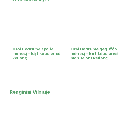
Orai Bodrume spalio
Orai Bodrume gegužės
mėnesį – ką tikėtis prieš
mėnesį – ko tikėtis prieš
kelionę
planuojant kelionę
Renginiai Vilniuje