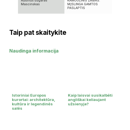
Autorius Edgaras
KAMUOLINIS ŽAIBAS:
KAS TAS „
Mascinskas
MĮSLINGA GAMTOS
NEPAAIŠK
PASLAPTIS
SOCIALIN
Taip pat skaitykite
Naudinga informacija
Istoriniai Europos
Kaip laisvai susikalbėti
kurortai: architektūra,
angliškai keliaujant
kultūra ir legendinės
užsienyje?
salės