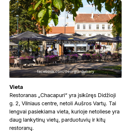
facebook.com/GeorgianBakery
Vieta
Restoranas „Chacapuri“ yra įsikūręs Didžioji
g. 2, Vilniaus centre, netoli Aušros Vartų. Tai
lengvai pasiekiama vieta, kurioje netoliese yra
daug lankytinų vietų, parduotuvių ir kitų
restoranų.