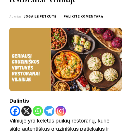
ON
Autorius
JOGAILĖ PETKUTĖ
PALIKITE KOMENTARĄ
TOP
6
GRUZINIŠKOS
VIRTUVĖS
RESTORANAI
VILNIUJE
Dalintis
Vilniuje yra keletas puikių restoranų, kurie
siūlo autentiškus gruziniškus patiekalus ir