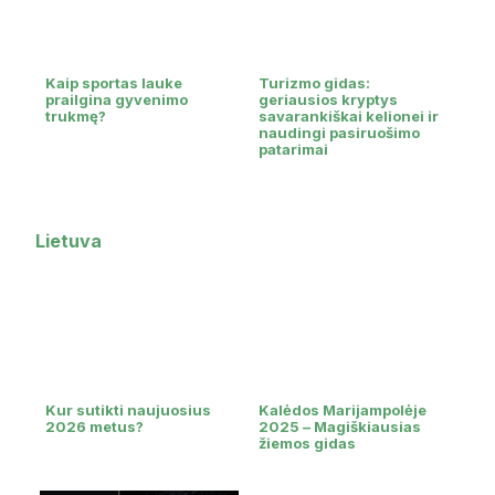
Kaip sportas lauke
Turizmo gidas:
prailgina gyvenimo
geriausios kryptys
trukmę?
savarankiškai kelionei ir
naudingi pasiruošimo
patarimai
Lietuva
Kur sutikti naujuosius
Kalėdos Marijampolėje
2026 metus?
2025 – Magiškiausias
žiemos gidas