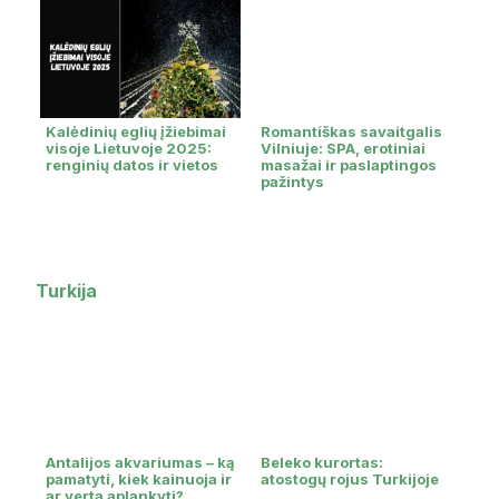
Kalėdinių eglių įžiebimai
Romantiškas savaitgalis
visoje Lietuvoje 2025:
Vilniuje: SPA, erotiniai
renginių datos ir vietos
masažai ir paslaptingos
pažintys
Turkija
Antalijos akvariumas – ką
Beleko kurortas:
pamatyti, kiek kainuoja ir
atostogų rojus Turkijoje
ar verta aplankyti?