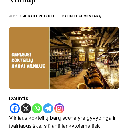
ON
Autorius
JOGAILĖ PETKUTĖ
PALIKITE KOMENTARĄ
TOP
10
GERIAUSI
KOKTEILIŲ
BARAI
VILNIUJE
Dalintis
Vilniaus kokteilių barų scena yra gyvybinga ir
įvairiapusiška, siūlanti lankytojams tiek