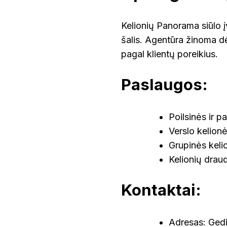
Kelionių Panorama siūlo įv
šalis. Agentūra žinoma dė
pagal klientų poreikius.
Paslaugos:
Poilsinės ir p
Verslo kelion
Grupinės keli
Kelionių drau
Kontaktai:
Adresas: Gedi