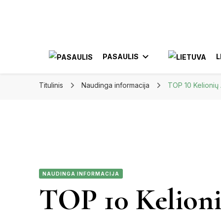
Apkeliauk.lt
PASAULIS
L
Titulinis
Naudinga informacija
TOP 10 Kelionių 
AZIJA
AL
AMERIKA
ELE
MEKSIKA
NAUDINGA INFORMACIJA
JON
TOP 10 Kelion
KA