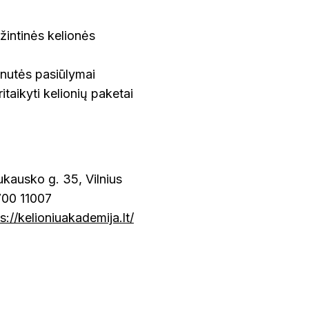
ažintinės kelionės
nutės pasiūlymai
ritaikyti kelionių paketai
ukausko g. 35, Vilnius
700 11007
s://kelioniuakademija.lt/