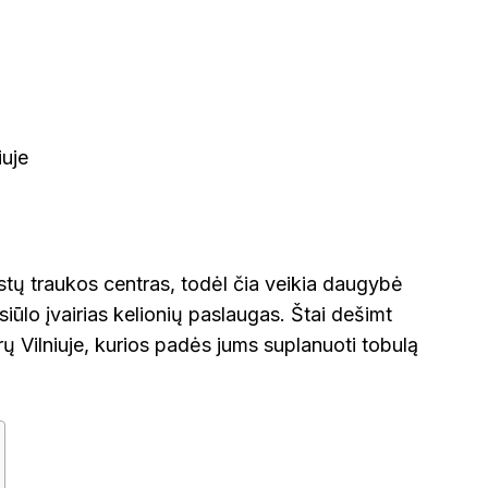
KINIJA
GRAIKIJA
JORDANIJA
MALAIZ
ETINGA
KUPIŠKIS
MARIJAMPO
LATVIJA
NIDA
VIETNAMAS
ĖTAI
PAGĖGIAI
NEVĖŽYS
PASVALYS
PLUNGĖ
ristų traukos centras, todėl čia veikia daugybė
EINIAI
siūlo įvairias kelionių paslaugas. Štai dešimt
ROKIŠKIS
ŠIAULIAI
PRAN
rų Vilniuje, kurios padės jums suplanuoti tobulą
NTOJI
TAURAGĖ
TELŠIAI
ŠVEICA
ENA
VILNIUS
ZARASAI