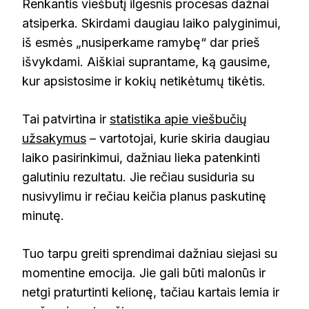
Renkantis viešbutį ilgesnis procesas dažnai
atsiperka. Skirdami daugiau laiko palyginimui,
iš esmės „nusiperkame ramybę“ dar prieš
išvykdami. Aiškiai suprantame, ką gausime,
kur apsistosime ir kokių netikėtumų tikėtis.
Tai patvirtina ir
statistika apie viešbučių
užsakymus
– vartotojai, kurie skiria daugiau
laiko pasirinkimui, dažniau lieka patenkinti
galutiniu rezultatu. Jie rečiau susiduria su
nusivylimu ir rečiau keičia planus paskutinę
minutę.
Tuo tarpu greiti sprendimai dažniau siejasi su
momentine emocija. Jie gali būti malonūs ir
netgi praturtinti kelionę, tačiau kartais lemia ir