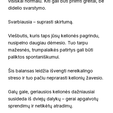
visiškai normalu. Kiti gali būti priimti greitai, be
didelio svarstymo.
Svarbiausia – suprasti skirtumą.
Viešbutis, kuris taps jūsų kelionės pagrindu,
nusipelno daugiau dėmesio. Tuo tarpu
mažesnės, trumpalaikės patirtys gali būti
paliktos spontaniškumui.
Šis balansas leidžia išvengti nereikalingo
streso ir tuo pačiu neprarasti kelionių žavesio.
Galų gale, geriausios kelionės dažniausiai
susideda iš dviejų dalykų – gerai apgalvotų
sprendimų ir netikėtų atradimų.