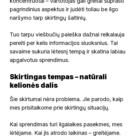
koncentruotai – vartotojas gali greitai suprasti
pagrindinius aspektus ir judėti toliau be ilgo
naršymo tarp skirtingų šaltinių.
Tuo tarpu viešbučių paieška dažnai reikalauja
pereiti per kelis informacijos sluoksnius. Tai
savaime sukuria lėtesnį tempą ir skatina labiau
apgalvotus sprendimus.
Skirtingas tempas – natūrali
kelionės dalis
Šie skirtumai nėra problema. Jie parodo, kaip
mes prisitaikome prie skirtingų situacijų.
Kai sprendimas turi ilgalaikes pasekmes, mes
lėtėjame. Kai jis atrodo laikinas – greitėjame.