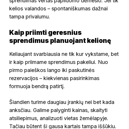
sprendimas vertas papildomo dėmesio. Jei tik
kelios valandos – spontaniškumas dažnai
tampa privalumu.
Kaip priimti geresnius
sprendimus planuojant kelionę
Keliaujant svarbiausia ne tik kur vykstame, bet
ir kaip priimame sprendimus pakeliui. Nuo
pirmo paieškos lango iki paskutinės
rezervacijos – kiekvienas pasirinkimas
formuoja bendrą patirtį.
Šiandien turime daugiau įrankių nei bet kada
anksčiau. Galime palyginti kainas, skaityti
atsiliepimus, analizuoti vietas žemėlapyje.
Tačiau būtent ši gausa kartais tampa iššūkiu.