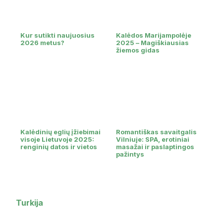
Kur sutikti naujuosius
Kalėdos Marijampolėje
2026 metus?
2025 – Magiškiausias
žiemos gidas
Kalėdinių eglių įžiebimai
Romantiškas savaitgalis
visoje Lietuvoje 2025:
Vilniuje: SPA, erotiniai
renginių datos ir vietos
masažai ir paslaptingos
pažintys
Turkija