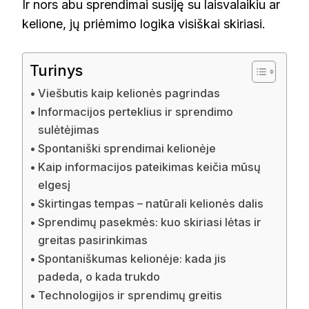
Ir nors abu sprendimai susiję su laisvalaikiu ar
kelione, jų priėmimo logika visiškai skiriasi.
Turinys
Viešbutis kaip kelionės pagrindas
Informacijos perteklius ir sprendimo
sulėtėjimas
Spontaniški sprendimai kelionėje
Kaip informacijos pateikimas keičia mūsų
elgesį
Skirtingas tempas – natūrali kelionės dalis
Sprendimų pasekmės: kuo skiriasi lėtas ir
greitas pasirinkimas
Spontaniškumas kelionėje: kada jis
padeda, o kada trukdo
Technologijos ir sprendimų greitis