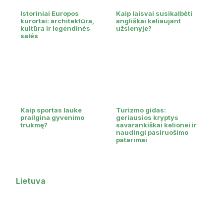
Istoriniai Europos
Kaip laisvai susikalbėti
kurortai: architektūra,
angliškai keliaujant
kultūra ir legendinės
užsienyje?
salės
Kaip sportas lauke
Turizmo gidas:
prailgina gyvenimo
geriausios kryptys
trukmę?
savarankiškai kelionei ir
naudingi pasiruošimo
patarimai
Lietuva