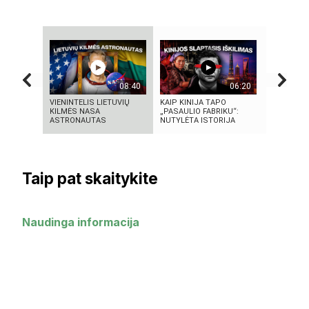
08:40
06:20
VIENINTELIS LIETUVIŲ
KAIP KINIJA TAPO
5 MOKSLIN
KILMĖS NASA
„PASAULIO FABRIKU“:
EKSPERIME
ASTRONAUTAS
NUTYLĖTA ISTORIJA
SUKRĖTĖ 
Taip pat skaitykite
Naudinga informacija