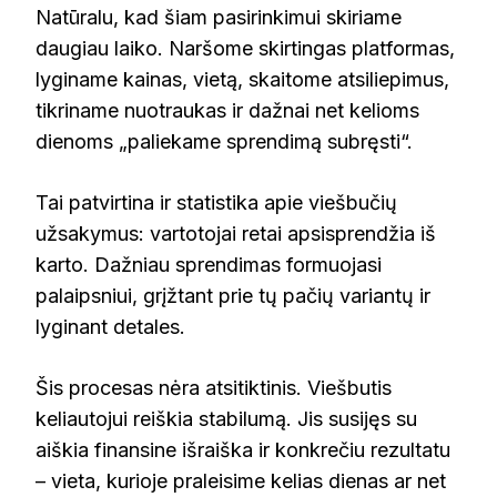
Natūralu, kad šiam pasirinkimui skiriame
daugiau laiko. Naršome skirtingas platformas,
lyginame kainas, vietą, skaitome atsiliepimus,
tikriname nuotraukas ir dažnai net kelioms
dienoms „paliekame sprendimą subręsti“.
Tai patvirtina ir statistika apie viešbučių
užsakymus: vartotojai retai apsisprendžia iš
karto. Dažniau sprendimas formuojasi
palaipsniui, grįžtant prie tų pačių variantų ir
lyginant detales.
Šis procesas nėra atsitiktinis. Viešbutis
keliautojui reiškia stabilumą. Jis susijęs su
aiškia finansine išraiška ir konkrečiu rezultatu
– vieta, kurioje praleisime kelias dienas ar net