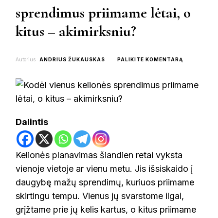
sprendimus priimame lėtai, o
kitus – akimirksniu?
ON
Autorius
ANDRIUS ŽUKAUSKAS
PALIKITE KOMENTARĄ
KODĖL
VIENUS
KELIONĖS
SPRENDIMU
PRIIMAME
LĖTAI,
Dalintis
O
KITUS
–
AKIMIRKSN
Kelionės planavimas šiandien retai vyksta
vienoje vietoje ar vienu metu. Jis išsiskaido į
daugybę mažų sprendimų, kuriuos priimame
skirtingu tempu. Vienus jų svarstome ilgai,
grįžtame prie jų kelis kartus, o kitus priimame