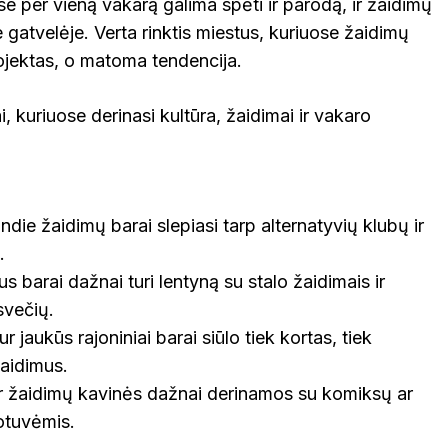
e per vieną vakarą galima spėti ir parodą, ir žaidimų
 gatvelėje. Verta rinktis miestus, kuriuose žaidimų
rojektas, o matoma tendencija.
, kuriuose derinasi kultūra, žaidimai ir vakaro
indie žaidimų barai slepiasi tarp alternatyvių klubų ir
.
us barai dažnai turi lentyną su stalo žaidimais ir
svečių.
 jaukūs rajoniniai barai siūlo tiek kortas, tiek
žaidimus.
r žaidimų kavinės dažnai derinamos su komiksų ar
tuvėmis.