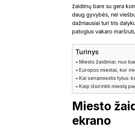
žaidimų bare su gera kom
daug gyvybės, nei viešbuč
dažniausiai turi tris dalyk
patogius vakaro maršrut
Turinys
Miesto žaidimai: nuo bar
Europos miestai, kur mi
Kai senamiestis tylus: k
Kaip išsirinkti miestą p
Miesto žaid
ekrano