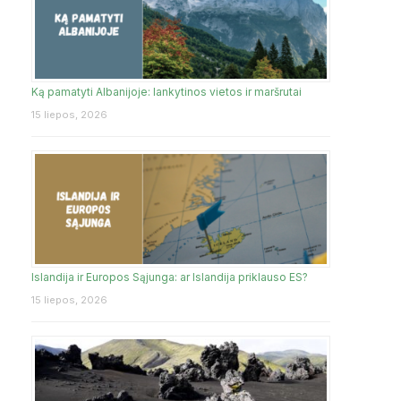
Ką pamatyti Albanijoje: lankytinos vietos ir maršrutai
15 liepos, 2026
Islandija ir Europos Sąjunga: ar Islandija priklauso ES?
15 liepos, 2026