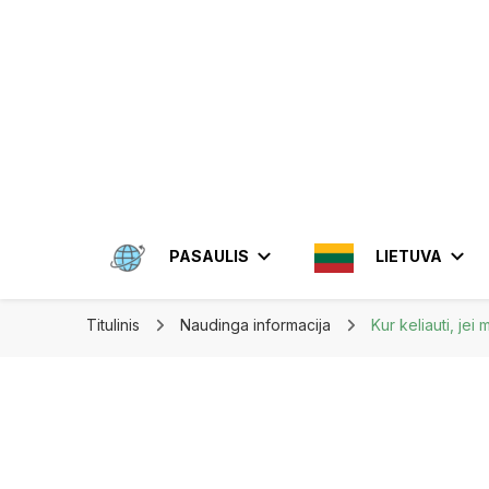
Apkeliauk.lt
PASAULIS
LIETUVA
Titulinis
Naudinga informacija
Kur keliauti, jei
AMERIKA
ALYTUS
AZIJA
ELEKTRĖN
MEKSIKA
BRAZIL
INDON
JONIŠKIS
JORDA