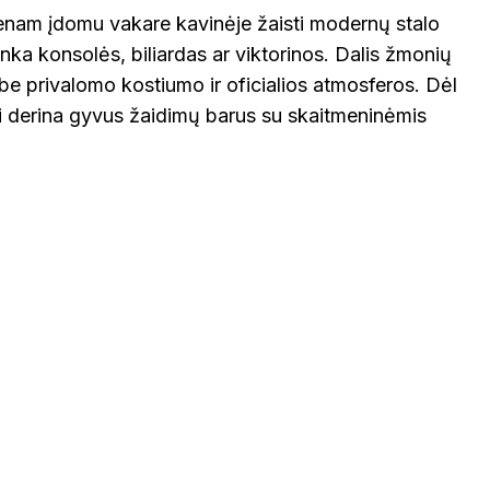
Vienam įdomu vakare kavinėje žaisti modernų stalo
inka konsolės, biliardas ar viktorinos. Dalis žmonių
 be privalomo kostiumo ir oficialios atmosferos. Dėl
ai derina gyvus žaidimų barus su skaitmeninėmis