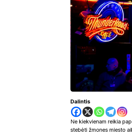
KELIAUTI,
JEI
MĖGSTI
MIESTŲ
KULTŪRĄ,
ŽAIDIMŲ
BARUS
IR
VAKARO
ATMOSFERĄ
Dalintis
Ne kiekvienam reikia papl
stebėti žmones miesto aik