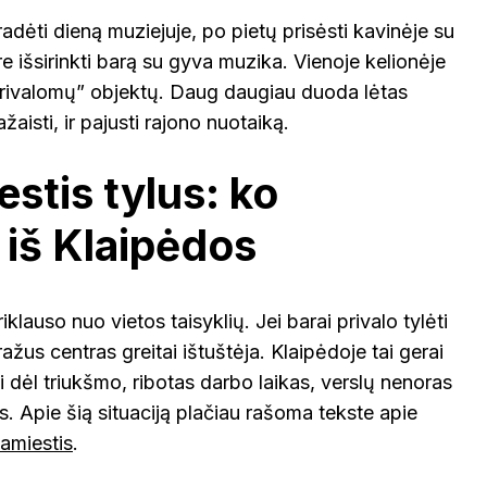
dėti dieną muziejuje, po pietų prisėsti kavinėje su
e išsirinkti barą su gyva muzika. Vienoje kelionėje
 „privalomų” objektų. Daug daugiau duoda lėtas
žaisti, ir pajusti rajono nuotaiką.
stis tylus: ko
 iš Klaipėdos
klauso nuo vietos taisyklių. Jei barai privalo tylėti
ažus centras greitai ištuštėja. Klaipėdoje tai gerai
 dėl triukšmo, ribotas darbo laikas, verslų nenoras
s. Apie šią situaciją plačiau rašoma tekste apie
amiestis
.