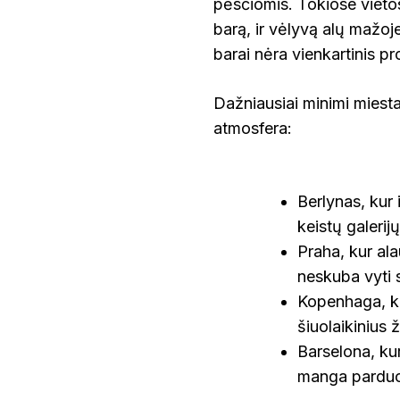
pėsčiomis. Tokiose vietos
barą, ir vėlyvą alų mažoje
barai nėra vienkartinis p
Dažniausiai minimi miestai
atmosfera:
Berlynas, kur 
keistų galerijų
Praha, kur ala
neskuba vyti 
Kopenhaga, kur
šiuolaikinius 
Barselona, ku
manga parduo