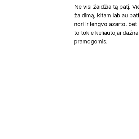
Ne visi žaidžia tą patį. 
žaidimą, kitam labiau pat
nori ir lengvo azarto, bet
to tokie keliautojai dažn
pramogomis.