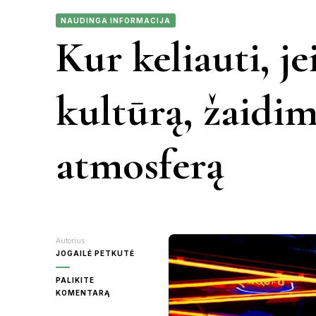
NAUDINGA INFORMACIJA
KAUNAS
Kur keliauti, j
VIETN
KRETINGA
kultūrą, žaidim
MOLĖTAI
atmosferą
PANEVĖŽY
RASEINIAI
ŠVENTOJI
Autorius
JOGAILĖ PETKUTĖ
UTENA
PALIKITE
ON
KOMENTARĄ
KUR