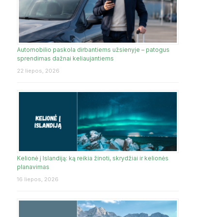
Automobilio paskola dirbantiems užsienyje – patogus
sprendimas dažnai keliaujantiems
22 liepos, 2026
Kelionė į Islandiją: ką reikia žinoti, skrydžiai ir kelionės
planavimas
16 liepos, 2026