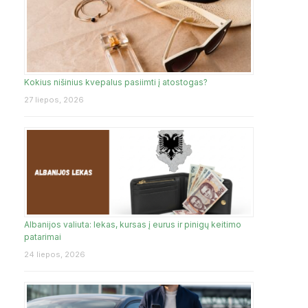
Kokius nišinius kvepalus pasiimti į atostogas?
27 liepos, 2026
Albanijos valiuta: lekas, kursas į eurus ir pinigų keitimo
patarimai
24 liepos, 2026