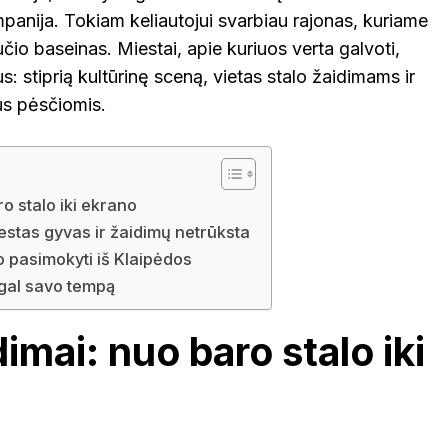
panija. Tokiam keliautojui svarbiau rajonas, kuriame
io baseinas. Miestai, apie kuriuos verta galvoti,
us: stiprią kultūrinę sceną, vietas stalo žaidimams ir
us pėsčiomis.
o stalo iki ekrano
estas gyvas ir žaidimų netrūksta
o pasimokyti iš Klaipėdos
agal savo tempą
imai: nuo baro stalo iki