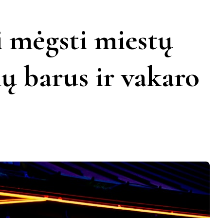
KERNAVĖ
KĖDAINIAI
LATVIJA
ei mėgsti miestų
AMAS
KUPIŠKIS
MARIJAMPOLĖ
PRANCŪZIJA
ų barus ir vakaro
NIDA
PAGĖGIAI
ŠVEICARIJA
S
PASVALYS
PLUNGĖ
VOKIETIJA
ROKIŠKIS
ŠIAULIAI
TAURAGĖ
TELŠIAI
VILNIUS
ZARASAI