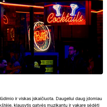
ūdimio ir viskas įskaičiuota. Daugeliui daug įdomiau
štėje, klausytis gatvės muzikantų ir vakare sėdėti