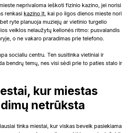
este neprivaloma ieškoti fizinio kazino, jei norisi
as renkasi
kazino lt
, kai po ilgos dienos mieste nori
 bet ryte planuoja muziejų ar vietinio turgelio
ios veiklos nelaužytų kelionės ritmo: pusvalandis
yje, o ne vakaro praradimas prie telefono.
 socialiu centru. Ten susitinka vietiniai ir
nda bendrų temų, nes visi sėdi prie to paties stalo ir
estai, kur miestas
aidimų netrūksta
usiai tinka miestai, kur viskas beveik pasiekiama