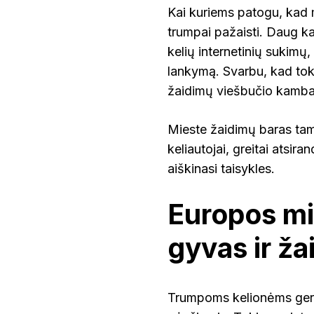
Kai kuriems patogu, kad mi
trumpai pažaisti. Daug k
kelių internetinių sukimų,
lankymą. Svarbu, kad tok
žaidimų viešbučio kambar
Mieste žaidimų baras tampa
keliautojai, greitai atsira
aiškinasi taisykles.
Europos mi
gyvas ir ž
Trumpoms kelionėms geria