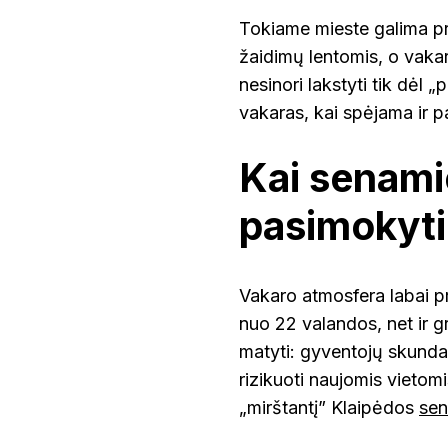
Tokiame mieste galima pra
žaidimų lentomis, o vakar
nesinori lakstyti tik dėl
vakaras, kai spėjama ir pa
Kai senamie
pasimokyti
Vakaro atmosfera labai pri
nuo 22 valandos, net ir gr
matyti: gyventojų skundai
rizikuoti naujomis vietomi
„mirštantį” Klaipėdos
sen