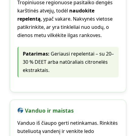
Tropiniuose regionuose pasitaiko dengės
karštinės atvejų, todėl
naudokite
repelentą
, ypač vakare. Nakvynės vietose
patikrinkite, ar yra tinkleliai nuo uodų, o
dienos metu vilkėkite ilgas rankoves.
Patarimas:
Geriausi repelentai – su 20–
30 % DEET arba natūraliais citronelės
ekstraktais.
Vanduo ir maistas
Vanduo iš čiaupo gerti netinkamas. Rinkitės
buteliuotą vandenį ir venkite ledo