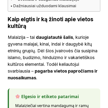
Dažniausiai užduodami klausimai
Kaip elgtis ir ką žinoti apie vietos
kultūrą
Malaizija – tai
daugiatautė šalis
, kurioje
gyvena malajai, kinai, indai ir daugybė kitų
etninių grupių. Dėl šios įvairovės čia susipina
islamo, budizmo, hinduizmo ir vakarietiškos
kultūros elementai. Todėl keliautojui
svarbiausia –
pagarba vietos papročiams ir
nuosaikumas
.
Elgesio ir etiketo patarimai
Malaiziečiai vertina mandagumą ir ramų