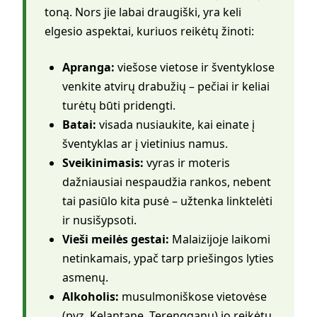
toną. Nors jie labai draugiški, yra keli
elgesio aspektai, kuriuos reikėtų žinoti:
Apranga:
viešose vietose ir šventyklose
venkite atvirų drabužių – pečiai ir keliai
turėtų būti pridengti.
Batai:
visada nusiaukite, kai einate į
šventyklas ar į vietinius namus.
Sveikinimasis:
vyras ir moteris
dažniausiai nespaudžia rankos, nebent
tai pasiūlo kita pusė – užtenka linktelėti
ir nusišypsoti.
Vieši meilės gestai:
Malaizijoje laikomi
netinkamais, ypač tarp priešingos lyties
asmenų.
Alkoholis:
musulmoniškose vietovėse
(pvz. Kelantane, Terengganu) jo reikėtų