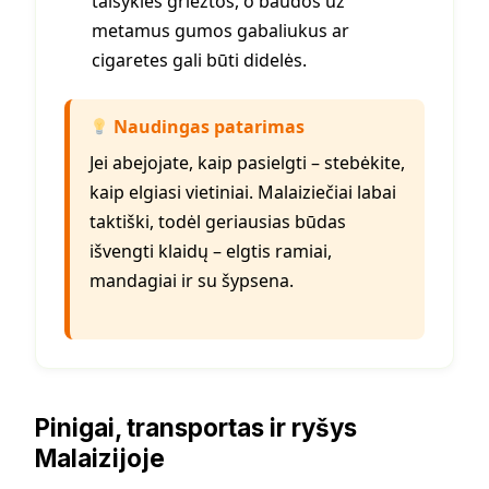
taisyklės griežtos, o baudos už
metamus gumos gabaliukus ar
cigaretes gali būti didelės.
Naudingas patarimas
Jei abejojate, kaip pasielgti – stebėkite,
kaip elgiasi vietiniai. Malaiziečiai labai
taktiški, todėl geriausias būdas
išvengti klaidų – elgtis ramiai,
mandagiai ir su šypsena.
Pinigai, transportas ir ryšys
Malaizijoje