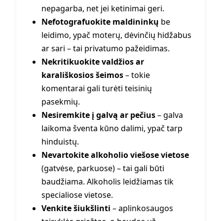
nepagarba, net jei ketinimai geri.
Nefotografuokite maldininkų
be
leidimo, ypač moterų, dėvinčių hidžabus
ar sari – tai privatumo pažeidimas.
Nekritikuokite valdžios ar
karališkosios šeimos
– tokie
komentarai gali turėti teisinių
pasekmių.
Nesiremkite į galvą ar pečius
– galva
laikoma šventa kūno dalimi, ypač tarp
hinduistų.
Nevartokite alkoholio viešose vietose
(gatvėse, parkuose) – tai gali būti
baudžiama. Alkoholis leidžiamas tik
specialiose vietose.
Venkite šiukšlinti
– aplinkosaugos