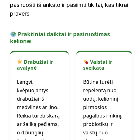
pasiruošti iš anksto ir pasiimti tik tai, kas tikrai
pravers.
Praktiniai daiktai ir pasiruošimas
kelionei
Drabužiai ir
Vaistai ir
avalynė
sveikata
Lengvi,
Būtina turėti
kvėpuojantys
repelentą nuo
drabužiai iš
uodų, kelioninį
medvilnės ar lino.
pirmosios
Reikia turėti skarą
pagalbos rinkinį,
ar šaliką pečiams,
probiotikų ir
o džiunglių
vaistų nuo