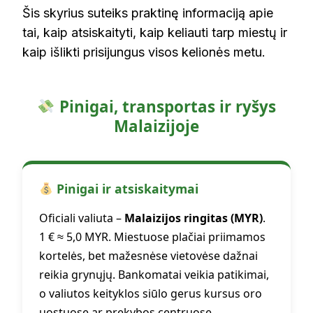
Šis skyrius suteiks praktinę informaciją apie
tai, kaip atsiskaityti, kaip keliauti tarp miestų ir
kaip išlikti prisijungus visos kelionės metu.
Pinigai, transportas ir ryšys
Malaizijoje
Pinigai ir atsiskaitymai
Oficiali valiuta –
Malaizijos ringitas (MYR)
.
1 € ≈ 5,0 MYR. Miestuose plačiai priimamos
kortelės, bet mažesnėse vietovėse dažnai
reikia grynųjų. Bankomatai veikia patikimai,
o valiutos keityklos siūlo gerus kursus oro
uostuose ar prekybos centruose.