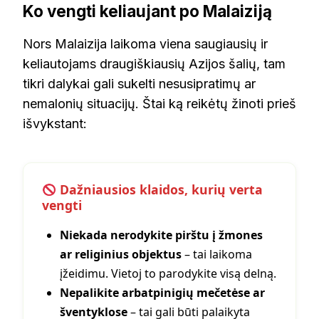
Ko vengti keliaujant po Malaiziją
Nors Malaizija laikoma viena saugiausių ir
keliautojams draugiškiausių Azijos šalių, tam
tikri dalykai gali sukelti nesusipratimų ar
nemalonių situacijų. Štai ką reikėtų žinoti prieš
išvykstant:
Dažniausios klaidos, kurių verta
vengti
Niekada nerodykite pirštu į žmones
ar religinius objektus
– tai laikoma
įžeidimu. Vietoj to parodykite visą delną.
Nepalikite arbatpinigių mečetėse ar
šventyklose
– tai gali būti palaikyta