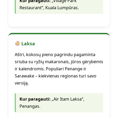
Kur paragauti:
„Village Park
Restaurant“, Kuala Lumpūras.
Laksa
Aštri, kokosų pieno pagrindu pagaminta
sriuba su ryžių makaronais, jūros gėrybėmis
ir kalendromis. Populiari Penange ir
Sarawake – kiekvienas regionas turi savo
versiją.
Kur paragauti:
„Air Itam Laksa“,
Penangas.