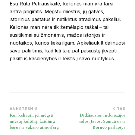
Esu Rūta Petrauskaitė, kelionės man yra tarsi
antra prigimtis. Mėgstu miestus, jų gatves,
istorinius pastatus ir netikėtus atradimus pakeliui.
Kelionės man nėra tik žemėlapio taškai – tai
susitikimai su žmonėmis, mažos istorijos ir
nuotaikos, kurios lieka ilgam. Apkeliauk.lt dalinuosi
savo patirtimis, kad kiti taip pat pasijustų įkvėpti
pakilti iš kasdienybės ir leistis į savo nuotykius.
ANKSTESNIS
KITAS
Post
Kur keliauti, jei mėgsti
Didžiausios Indonezijos
Navigation
miestų kultūrą, žaidimų
salos: Javos, Sumatros ir
barus ir vakaro atmosferą
Borneo paslaptys