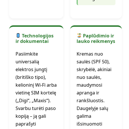
Technologijos
Paplūdimio ir
ir dokumentai
lauko reikmenys
Pasiimkite
Kremas nuo
universalią
saulės (SPF 50),
elektros jungtį
skrybėlė, akiniai
(britiško tipo),
nuo saulės,
kelioninį Wi-Fi arba
maudymosi
vietinę SIM kortelę
apranga ir
(„Digi“, „Maxis“).
rankšluostis.
Svarbu turėti paso
Daugelyje salų
kopiją – ją gali
galima
paprašyti
išsinuomoti