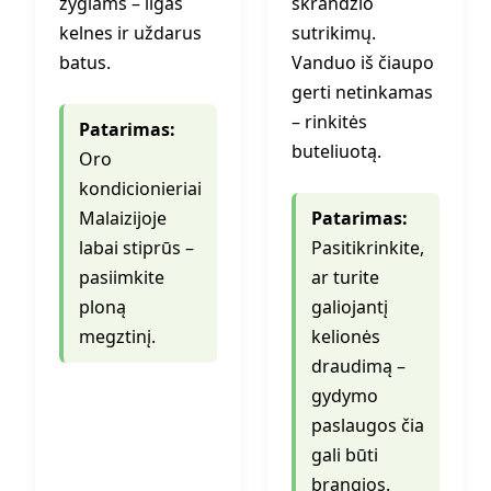
žygiams – ilgas
skrandžio
kelnes ir uždarus
sutrikimų.
batus.
Vanduo iš čiaupo
gerti netinkamas
– rinkitės
Patarimas:
buteliuotą.
Oro
kondicionieriai
Malaizijoje
Patarimas:
labai stiprūs –
Pasitikrinkite,
pasiimkite
ar turite
ploną
galiojantį
megztinį.
kelionės
draudimą –
gydymo
paslaugos čia
gali būti
brangios.