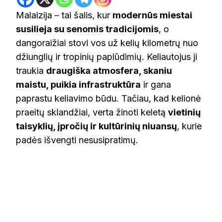
Malaizija – tai šalis, kur
modernūs miestai
susilieja su senomis tradicijomis
, o
dangoraižiai stovi vos už kelių kilometrų nuo
džiunglių ir tropinių paplūdimių. Keliautojus ji
traukia
draugiška atmosfera, skaniu
maistu, puikia infrastruktūra
ir gana
paprastu keliavimo būdu. Tačiau, kad kelionė
praeitų sklandžiai, verta žinoti keletą
vietinių
taisyklių, įpročių ir kultūrinių niuansų
, kurie
padės išvengti nesusipratimų.