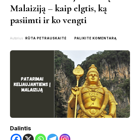
Malaiziją – kaip elgtis, ką
pasiimti ir ko vengti
ON
Autorius
RŪTA PETRAUSKAITĖ
PALIKITE KOMENTARĄ
PATARIMAI
KELIAUJAN
Į
MALAIZIJĄ
–
KAIP
ELGTIS,
KĄ
PASIIMTI
IR
KO
VENGTI
Dalintis