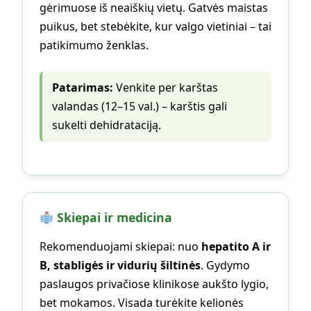
gėrimuose iš neaiškių vietų. Gatvės maistas
puikus, bet stebėkite, kur valgo vietiniai – tai
patikimumo ženklas.
Patarimas:
Venkite per karštas
valandas (12–15 val.) – karštis gali
sukelti dehidrataciją.
Skiepai ir medicina
Rekomenduojami skiepai: nuo
hepatito A ir
B, stabligės ir vidurių šiltinės
. Gydymo
paslaugos privačiose klinikose aukšto lygio,
bet mokamos. Visada turėkite kelionės