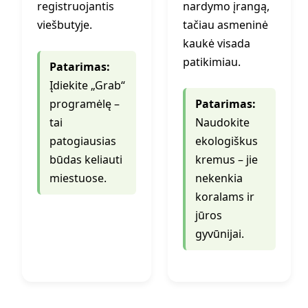
registruojantis
nardymo įrangą,
viešbutyje.
tačiau asmeninė
kaukė visada
patikimiau.
Patarimas:
Įdiekite „Grab“
programėlę –
Patarimas:
tai
Naudokite
patogiausias
ekologiškus
būdas keliauti
kremus – jie
miestuose.
nekenkia
koralams ir
jūros
gyvūnijai.