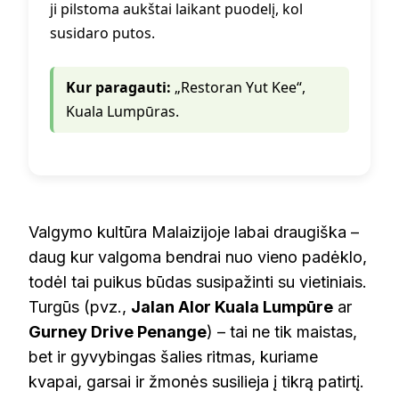
ji pilstoma aukštai laikant puodelį, kol
susidaro putos.
Kur paragauti:
„Restoran Yut Kee“,
Kuala Lumpūras.
Valgymo kultūra Malaizijoje labai draugiška –
daug kur valgoma bendrai nuo vieno padėklo,
todėl tai puikus būdas susipažinti su vietiniais.
Turgūs (pvz.,
Jalan Alor Kuala Lumpūre
ar
Gurney Drive Penange
) – tai ne tik maistas,
bet ir gyvybingas šalies ritmas, kuriame
kvapai, garsai ir žmonės susilieja į tikrą patirtį.