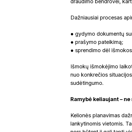
draudimo bendrovei, kartu
Dažniausiai procesas api
● gydymo dokumentų sur
● prašymo pateikimą;
● sprendimo dėl išmokos
Išmokų išmokėjimo laikotar
nuo konkrečios situacijos
sudėtingumo.
Ramybė keliaujant – ne 
Kelionės planavimas dažn
lankytinomis vietomis. T
nors būtent ji gali tapti