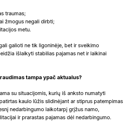
as traumas;
ai žmogus negali dirbti;
itacijos metu.
li galioti ne tik ligoninėje, bet ir sveikimo
idžia išlaikyti stabilias pajamas net ir laikinai
draudimas tampa ypač aktualus?
ama su situacijomis, kurių iš anksto numatyti
atirtas kaulo lūžis slidinėjant ar stiprus patempimas
lgesnį nedarbingumo laikotarpį grįžus namo,
litacijai ir prarastas pajamas dėl nedarbingumo.