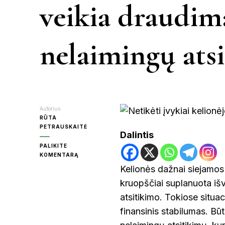
veikia draudim
KR
nelaimingų ats
MOL
PA
Autorius
RŪTA
PETRAUSKAITĖ
Dalintis
RAS
PALIKITE
ON
KOMENTARĄ
NETIKĖTI
Kelionės dažnai siejamos s
ĮVYKIAI
ŠVE
kruopščiai suplanuota išv
KELIONĖJE:
KAIP
atsitikimo. Tokiose situac
VEIKIA
DRAUDIMAS
finansinis stabilumas. Bū
UT
NUO