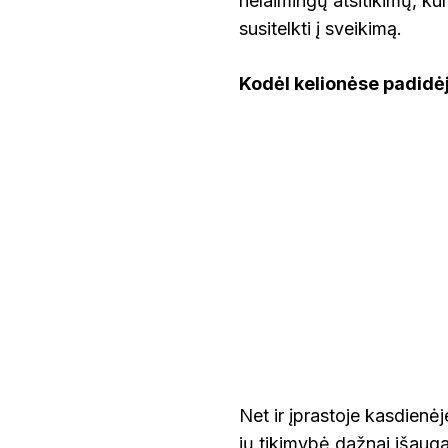
nelaimingų atsitikimų, kur
NELAIMINGŲ
ATSITIKIMŲ?
susitelkti į sveikimą.
Kodėl kelionėse padidėj
Net ir įprastoje kasdienė
jų tikimybė dažnai išauga