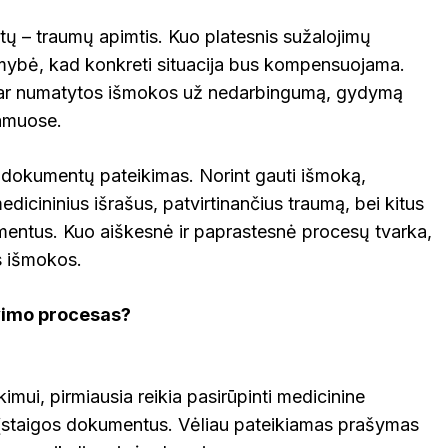
tų – traumų apimtis. Kuo platesnis sužalojimų
imybė, kad konkreti situacija bus kompensuojama.
i, ar numatytos išmokos už nedarbingumą, gydymą
namuose.
 dokumentų pateikimas. Norint gauti išmoką,
medicininius išrašus, patvirtinančius traumą, bei kitus
umentus. Kuo aiškesnė ir paprastesnė procesų tvarka,
is išmokos.
vimo procesas?
imui, pirmiausia reikia pasirūpinti medicinine
 įstaigos dokumentus. Vėliau pateikiamas prašymas