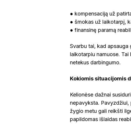
● kompensaciją už patirt
● šmokas už laikotarpį, k
● finansinę paramą reabil
Svarbu tai, kad apsauga ga
laikotarpiu namuose. Tai le
netekus darbingumo.
Kokiomis situacijomis 
Kelionėse dažnai susiduri
nepavyksta. Pavyzdžiui, p
žygio metu gali reikšti i
papildomas išlaidas reabi