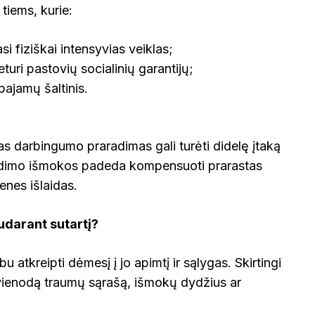
tiems, kurie:
asi fiziškai intensyvias veiklas;
eturi pastovių socialinių garantijų;
pajamų šaltinis.
nas darbingumo praradimas gali turėti didelę įtaką
raudimo išmokos padeda kompensuoti prarastas
ienes išlaidas.
sudarant sutartį?
 atkreipti dėmesį į jo apimtį ir sąlygas. Skirtingi
evienodą traumų sąrašą, išmokų dydžius ar