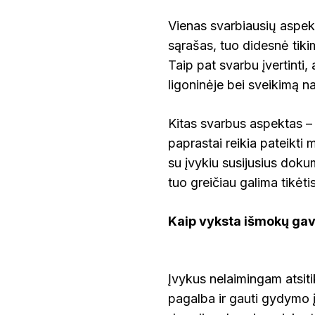
Vienas svarbiausių aspek
sąrašas, tuo didesnė tik
Taip pat svarbu įvertint
ligoninėje bei sveikimą 
Kitas svarbus aspektas –
paprastai reikia pateikti 
su įvykiu susijusius dok
tuo greičiau galima tikėt
Kaip vyksta išmokų ga
Įvykus nelaimingam atsitik
pagalba ir gauti gydymo