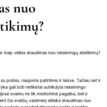
KINIJA
as nuo
GRAIKIJA
JORDANIJA
MALAIZ
ETINGA
KUPIŠKIS
MARIJAMPO
itikimų?
LATVIJA
NIDA
VIETNAMAS
ĖTAI
PAGĖGIAI
NEVĖŽYS
PASVALYS
PLUNGĖ
EINIAI
ROKIŠKIS
ŠIAULIAI
PRAN
u poilsiu, naujomis patirtimis ir laisve. Tačiau net ir
NTOJI
yka gali būti netikėtai sutrikdyta nelaimingo
TAURAGĖ
TELŠIAI
ijose svarbu ne tik medicininė pagalba, bet ir
ŠVEICA
tent čia svarbų vaidmenį atlieka draudimas nuo
ENA
VILNIUS
ZARASAI