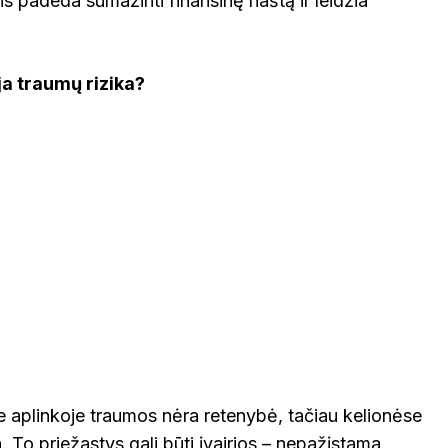
is padeda sumažinti finansinę naštą ir leidžia
a traumų rizika?
VOKIETI
je aplinkoje traumos nėra retenybė, tačiau kelionėse
. To priežastys gali būti įvairios – nepažįstama