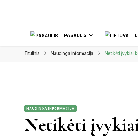
Apkeliauk.lt
PASAULIS
L
Titulinis
Naudinga informacija
Netikėti įvykiai 
AZIJA
AL
AMERIKA
ELE
MEKSIKA
NAUDINGA INFORMACIJA
JON
Netikėti įvykiai
KA