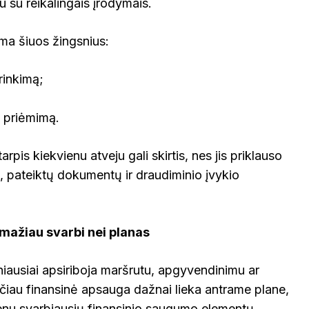
 su reikalingais įrodymais.
ma šiuos žingsnius:
inkimą;
 priėmimą.
pis kiekvienu atveju gali skirtis, nes jis priklauso
, pateiktų dokumentų ir draudiminio įvykio
mažiau svarbi nei planas
iausiai apsiriboja maršrutu, apgyvendinimu ar
ačiau finansinė apsauga dažnai lieka antrame plane,
 vienu svarbiausių finansinio saugumo elementų.