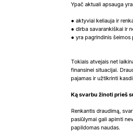
Ypač aktuali apsauga yra 
● aktyviai keliauja ir renk
● dirba savarankiškai ir n
● yra pagrindinis šeimos 
Tokiais atvejais net laiki
finansinei situacijai. D
pajamas ir užtikrinti kasd
Ką svarbu žinoti prieš 
Renkantis draudimą, svarbu
pasiūlymai gali apimti n
papildomas naudas.