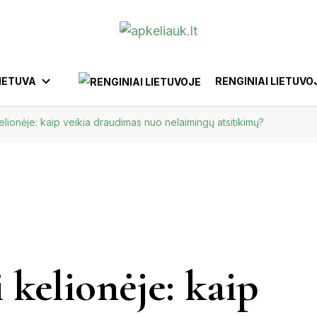
IETUVA
RENGINIAI LIETUVO
kelionėje: kaip veikia draudimas nuo nelaimingų atsitikimų?
ANYKŠČIAI
BIRŠTONAS
AFRIKA
YTUS
EUROPA
KTRĖNAI
GARGŽDAI
IGNALINA
IZRAELIS
BELGIJA
BRAZILIJA
INDONEZIJA
FILIPINAI
EGIPTAS
MAROKA
IŠKIS
JUODKRANTĖ
JURBARKAS
 kelionėje: kaip
KĖDAINIAI
UNAS
KERNAVĖ