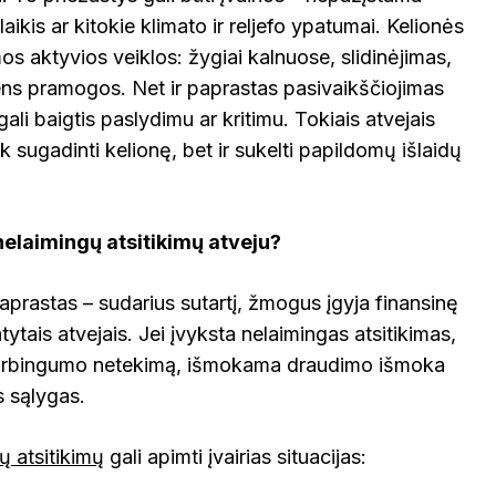
laikis ar kitokie klimato ir reljefo ypatumai. Kelionės
 aktyvios veiklos: žygiai kalnuose, slidinėjimas,
ens pramogos. Net ir paprastas pasivaikščiojimas
li baigtis paslydimu ar kritimu. Tokiais atvejais
ik sugadinti kelionę, bet ir sukelti papildomų išlaidų
elaimingų atsitikimų atveju?
prastas – sudarius sutartį, žmogus įgyja finansinę
ytais atvejais. Jei įvyksta nelaimingas atsitikimas,
 darbingumo netekimą, išmokama draudimo išmoka
s sąlygas.
 atsitikimų
gali apimti įvairias situacijas: