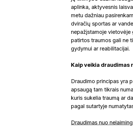
aplinka, aktyvesnis laisva
metu dažniau pasirenkamos
dviračių sportas ar vand
nepažįstamoje vietovėje ga
patirtos traumos gali ne t
gydymui ar reabilitacijai.
Kaip veikia draudimas n
Draudimo principas yra pa
apsaugą tam tikrais numat
kuris sukelia traumą ar
pagal sutartyje numatyta
Draudimas nuo nelaimingų