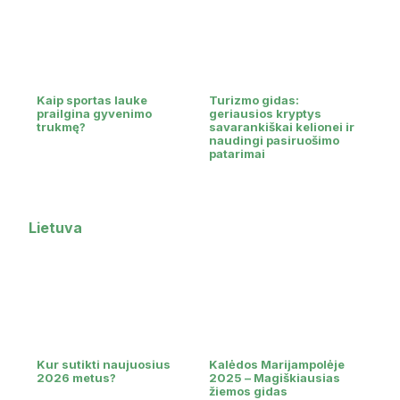
Kaip sportas lauke
Turizmo gidas:
prailgina gyvenimo
geriausios kryptys
trukmę?
savarankiškai kelionei ir
naudingi pasiruošimo
patarimai
Lietuva
Kur sutikti naujuosius
Kalėdos Marijampolėje
2026 metus?
2025 – Magiškiausias
žiemos gidas