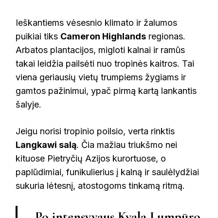
Ieškantiems vėsesnio klimato ir žalumos
puikiai tiks
Cameron Highlands
regionas.
Arbatos plantacijos, migloti kalnai ir ramūs
takai leidžia pailsėti nuo tropinės kaitros. Tai
viena geriausių vietų trumpiems žygiams ir
gamtos pažinimui, ypač pirmą kartą lankantis
šalyje.
Jeigu norisi tropinio poilsio, verta rinktis
Langkawi salą
. Čia mažiau triukšmo nei
kituose Pietryčių Azijos kurortuose, o
paplūdimiai, funikulierius į kalną ir saulėlydžiai
sukuria lėtesnį, atostogoms tinkamą ritmą.
„Po intensyvaus Kvala Lumpūro