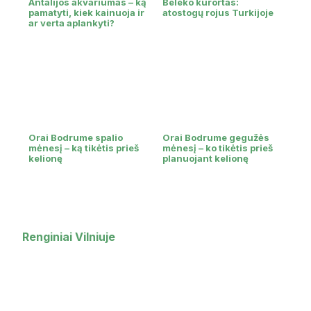
Antalijos akvariumas – ką
Beleko kurortas:
pamatyti, kiek kainuoja ir
atostogų rojus Turkijoje
ar verta aplankyti?
Orai Bodrume spalio
Orai Bodrume gegužės
mėnesį – ką tikėtis prieš
mėnesį – ko tikėtis prieš
kelionę
planuojant kelionę
Renginiai Vilniuje