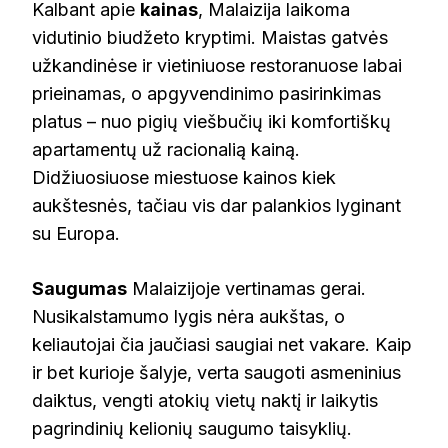
Kalbant apie
kainas
, Malaizija laikoma
vidutinio biudžeto kryptimi. Maistas gatvės
užkandinėse ir vietiniuose restoranuose labai
prieinamas, o apgyvendinimo pasirinkimas
platus – nuo pigių viešbučių iki komfortiškų
apartamentų už racionalią kainą.
Didžiuosiuose miestuose kainos kiek
aukštesnės, tačiau vis dar palankios lyginant
su Europa.
Saugumas
Malaizijoje vertinamas gerai.
Nusikalstamumo lygis nėra aukštas, o
keliautojai čia jaučiasi saugiai net vakare. Kaip
ir bet kurioje šalyje, verta saugoti asmeninius
daiktus, vengti atokių vietų naktį ir laikytis
pagrindinių kelionių saugumo taisyklių.