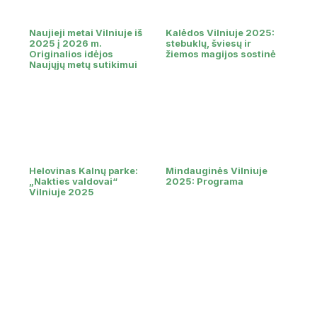
Naujieji metai Vilniuje iš
Kalėdos Vilniuje 2025:
2025 į 2026 m.
stebuklų, šviesų ir
Originalios idėjos
žiemos magijos sostinė
Naujųjų metų sutikimui
Helovinas Kalnų parke:
Mindauginės Vilniuje
„Nakties valdovai“
2025: Programa
Vilniuje 2025