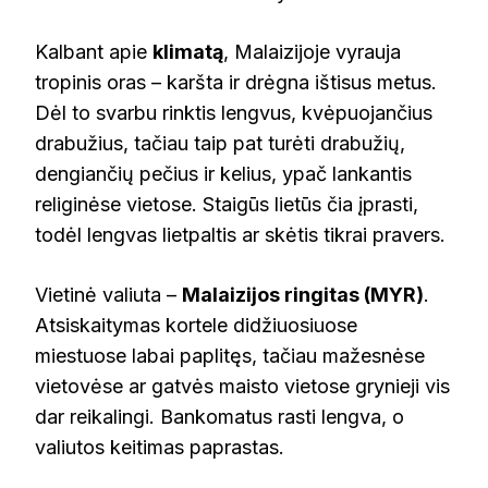
Kalbant apie
klimatą
, Malaizijoje vyrauja
tropinis oras – karšta ir drėgna ištisus metus.
Dėl to svarbu rinktis lengvus, kvėpuojančius
drabužius, tačiau taip pat turėti drabužių,
dengiančių pečius ir kelius, ypač lankantis
religinėse vietose. Staigūs lietūs čia įprasti,
todėl lengvas lietpaltis ar skėtis tikrai pravers.
Vietinė valiuta –
Malaizijos ringitas (MYR)
.
Atsiskaitymas kortele didžiuosiuose
miestuose labai paplitęs, tačiau mažesnėse
vietovėse ar gatvės maisto vietose grynieji vis
dar reikalingi. Bankomatus rasti lengva, o
valiutos keitimas paprastas.