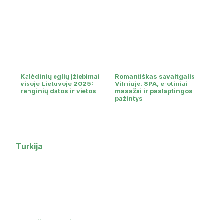
Kalėdinių eglių įžiebimai
Romantiškas savaitgalis
visoje Lietuvoje 2025:
Vilniuje: SPA, erotiniai
renginių datos ir vietos
masažai ir paslaptingos
pažintys
Turkija