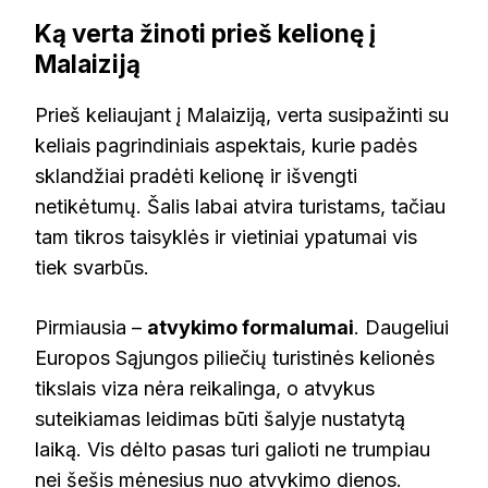
Ką verta žinoti prieš kelionę į
Malaiziją
Prieš keliaujant į Malaiziją, verta susipažinti su
keliais pagrindiniais aspektais, kurie padės
sklandžiai pradėti kelionę ir išvengti
netikėtumų. Šalis labai atvira turistams, tačiau
tam tikros taisyklės ir vietiniai ypatumai vis
tiek svarbūs.
Pirmiausia –
atvykimo formalumai
. Daugeliui
Europos Sąjungos piliečių turistinės kelionės
tikslais viza nėra reikalinga, o atvykus
suteikiamas leidimas būti šalyje nustatytą
laiką. Vis dėlto pasas turi galioti ne trumpiau
nei šešis mėnesius nuo atvykimo dienos.