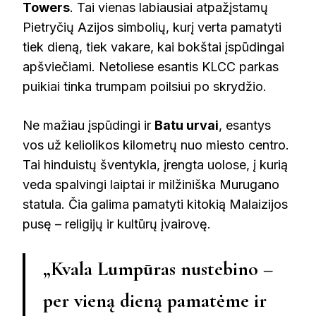
Towers
. Tai vienas labiausiai atpažįstamų
Pietryčių Azijos simbolių, kurį verta pamatyti
tiek dieną, tiek vakare, kai bokštai įspūdingai
apšviečiami. Netoliese esantis KLCC parkas
puikiai tinka trumpam poilsiui po skrydžio.
Ne mažiau įspūdingi ir
Batu urvai
, esantys
vos už keliolikos kilometrų nuo miesto centro.
Tai hinduistų šventykla, įrengta uolose, į kurią
veda spalvingi laiptai ir milžiniška Murugano
statula. Čia galima pamatyti kitokią Malaizijos
pusę – religijų ir kultūrų įvairovę.
„Kvala Lumpūras nustebino –
per vieną dieną pamatėme ir