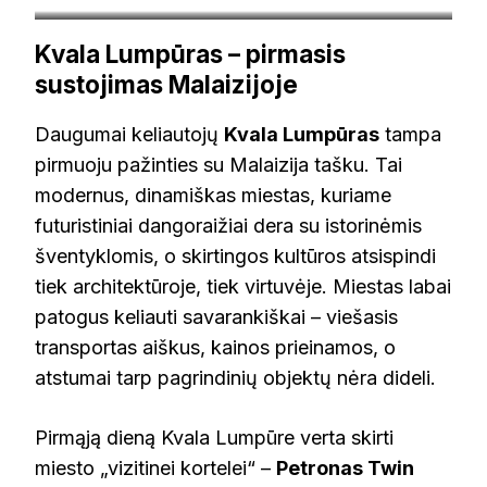
By JaseMan –
Kvala Lumpūras – pirmasis
https://www.flickr.com/photos/bargas/95162881/, CC BY
sustojimas Malaizijoje
2.0, https://commons.wikimedia.org/w/index.php?
curid=10518644
Daugumai keliautojų
Kvala Lumpūras
tampa
pirmuoju pažinties su Malaizija tašku. Tai
modernus, dinamiškas miestas, kuriame
futuristiniai dangoraižiai dera su istorinėmis
šventyklomis, o skirtingos kultūros atsispindi
tiek architektūroje, tiek virtuvėje. Miestas labai
patogus keliauti savarankiškai – viešasis
transportas aiškus, kainos prieinamos, o
atstumai tarp pagrindinių objektų nėra dideli.
Pirmąją dieną Kvala Lumpūre verta skirti
miesto „vizitinei kortelei“ –
Petronas Twin