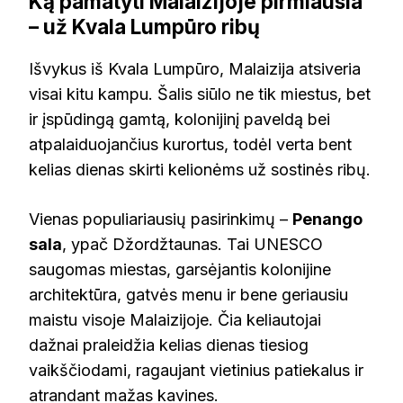
Ką pamatyti Malaizijoje pirmiausia
– už Kvala Lumpūro ribų
Išvykus iš Kvala Lumpūro, Malaizija atsiveria
visai kitu kampu. Šalis siūlo ne tik miestus, bet
ir įspūdingą gamtą, kolonijinį paveldą bei
atpalaiduojančius kurortus, todėl verta bent
kelias dienas skirti kelionėms už sostinės ribų.
Vienas populiariausių pasirinkimų –
Penango
sala
, ypač Džordžtaunas. Tai UNESCO
saugomas miestas, garsėjantis kolonijine
architektūra, gatvės menu ir bene geriausiu
maistu visoje Malaizijoje. Čia keliautojai
dažnai praleidžia kelias dienas tiesiog
vaikščiodami, ragaujant vietinius patiekalus ir
atrandant mažas kavines.