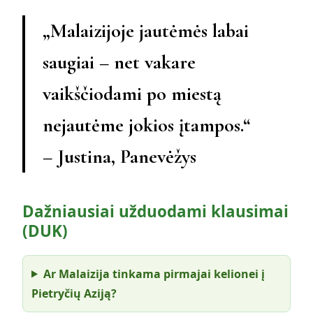
„Malaizijoje jautėmės labai
saugiai – net vakare
vaikščiodami po miestą
nejautėme jokios įtampos.“
– Justina, Panevėžys
Dažniausiai užduodami klausimai
(DUK)
Ar Malaizija tinkama pirmajai kelionei į
Pietryčių Aziją?