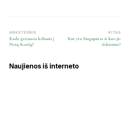
ANKSTESNIS
KITAS
Post
Kada geriausia keliauti į
Kur yra Singapūras ir kuo jis
Navigation
Pietų Korėją?
išskirtinis?
Naujienos iš interneto