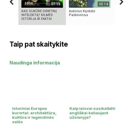
07:18
00:14
KAS SUKŪRĖ DIRBTINĮ
Autorius Kęstutis
10 FILMU
INTELEKTĄ? KILMĖS
Paškevičius
TECHNOLO
ISTORIJA IR FAKTAI
TAPO REA
Taip pat skaitykite
Naudinga informacija
Istoriniai Europos
Kaip laisvai susikalbėti
kurortai: architektūra,
angliškai keliaujant
kultūra ir legendinės
užsienyje?
salės