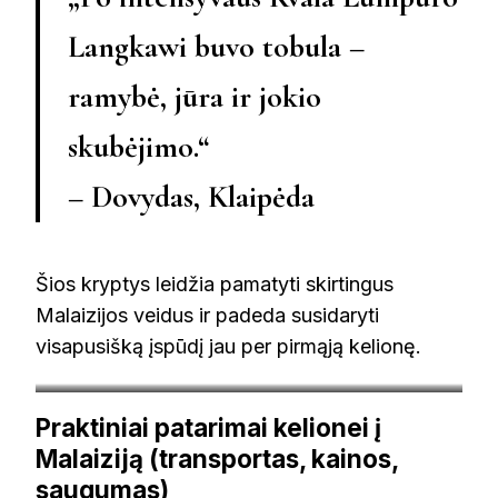
Langkawi buvo tobula –
ramybė, jūra ir jokio
skubėjimo.“
– Dovydas, Klaipėda
Šios kryptys leidžia pamatyti skirtingus
Malaizijos veidus ir padeda susidaryti
visapusišką įspūdį jau per pirmąją kelionę.
By HundenvonPenang – Own work, CC BY-SA 4.0,
Praktiniai patarimai kelionei į
https://commons.wikimedia.org/w/index.php?
Malaiziją (transportas, kainos,
curid=158512569
saugumas)