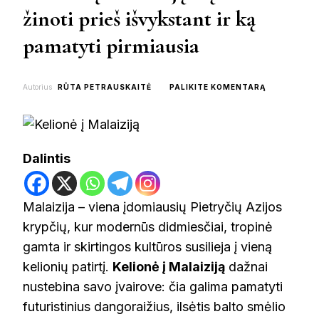
žinoti prieš išvykstant ir ką
pamatyti pirmiausia
ON
Autorius
RŪTA PETRAUSKAITĖ
PALIKITE KOMENTARĄ
KELIONĖ
Į
MALAIZIJĄ:
KĄ
VERTA
Dalintis
ŽINOTI
PRIEŠ
IŠVYKSTAN
IR
Malaizija – viena įdomiausių Pietryčių Azijos
KĄ
krypčių, kur modernūs didmiesčiai, tropinė
PAMATYTI
PIRMIAUSIA
gamta ir skirtingos kultūros susilieja į vieną
kelionių patirtį.
Kelionė į Malaiziją
dažnai
nustebina savo įvairove: čia galima pamatyti
futuristinius dangoraižius, ilsėtis balto smėlio