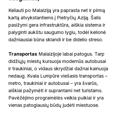
Keliauti po Malaiziją yra paprasta net ir pirmą
kartą atvykstantiems į Pietryčių Aziją. Šalis
pasižymi gera infrastruktūra, aiškia sistema ir
palyginti aukštu saugumo lygiu, todėl kelionė
dažniausiai būna sklandi ir be didelio streso.
Transportas
Malaizijoje labai patogus. Tarp
didžiųjų miestų kursuoja modernūs autobusai
ir traukiniai, o vidaus skrydžiai dažnai kainuoja
nedaug. Kvala Lumpūre viešasis transportas –
metro, traukiniai ir autobusai – yra švarūs,
aiškiai pažymėti ir suprantami net turistams.
Pavėžėjimo programėlės veikia puikiai ir yra
vienas patogiausių būdų judėti miestuose.