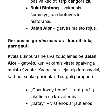
pasivaikščioti tarp dangoraižių.
Bukit Bintang
– vakarinis
šurmulys, parduotuvės ir
restoranai.
Jalan Alor
– gatvės maisto rojus.
Geriausias gatvės maistas – kur eiti ir ką
paragauti
Kvala Lumpūras neįsivaizduojamas be
Jalan
Alor
– gatvės, kuri vakarais virsta spalvinga
maisto švente. Kvapai susilieja taip intensyviai,
kad net sunku pasirinkti. Ten gali paragauti:
„Char kway teow“ – keptų ryžių
lakštinių su krevetėmis
„Satay“ – vištienos ar jautienos