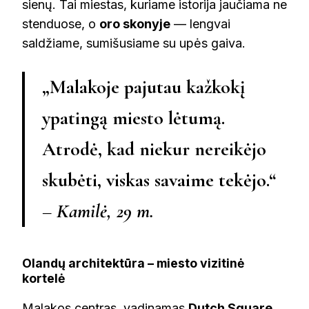
sienų. Tai miestas, kuriame istorija jaučiama ne
stenduose, o
oro skonyje
— lengvai
saldžiame, sumišusiame su upės gaiva.
„Malakoje pajutau kažkokį
ypatingą miesto lėtumą.
Atrodė, kad niekur nereikėjo
skubėti, viskas savaime tekėjo.“
– Kamilė, 29 m.
Olandų architektūra – miesto vizitinė
kortelė
Malakos centras, vadinamas
Dutch Square
,