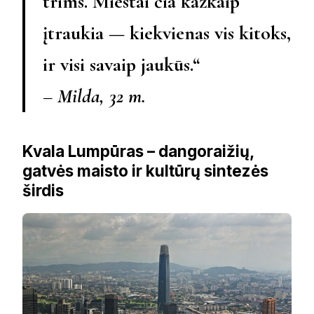
trims. Miestai čia kažkaip
įtraukia — kiekvienas vis kitoks,
ir visi savaip jaukūs.“
– Milda, 32 m.
Kvala Lumpūras – dangoraižių,
gatvės maisto ir kultūrų sintezės
širdis