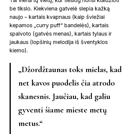
Tai viena tų vietų, kur tiesiog norisi klaidžioti
be tikslo. Kiekviena gatvelė slepia kažką
naujo – kartais kvapnaus (kaip šviežiai
kepamos „curry puff“ bandelės), kartais
spalvoto (gatvės menas), kartais tylaus ir
jaukaus (lopšinių melodija iš šventyklos
kiemo).
„Džordžtaunas toks mielas, kad
net kavos puodelis čia atrodo
skanesnis. Jaučiau, kad galiu
gyventi šiame mieste metų
metus.“