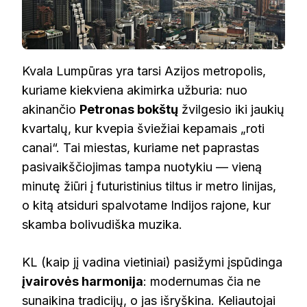
Kvala Lumpūras yra tarsi Azijos metropolis,
kuriame kiekviena akimirka užburia: nuo
akinančio
Petronas bokštų
žvilgesio iki jaukių
kvartalų, kur kvepia šviežiai kepamais „roti
canai“. Tai miestas, kuriame net paprastas
pasivaikščiojimas tampa nuotykiu — vieną
minutę žiūri į futuristinius tiltus ir metro linijas,
o kitą atsiduri spalvotame Indijos rajone, kur
skamba bolivudiška muzika.
KL (kaip jį vadina vietiniai) pasižymi įspūdinga
įvairovės harmonija
: modernumas čia ne
sunaikina tradicijų, o jas išryškina. Keliautojai