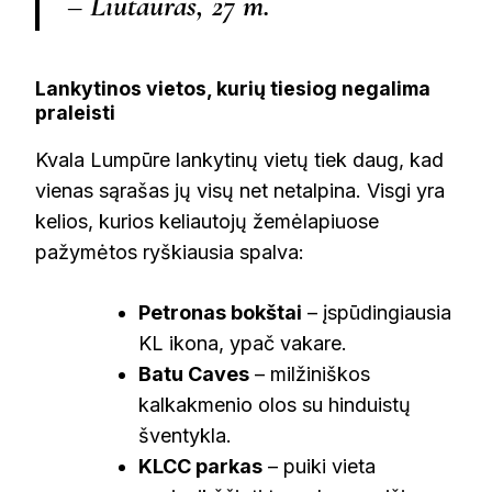
– Liutauras, 27 m.
Lankytinos vietos, kurių tiesiog negalima
praleisti
Kvala Lumpūre lankytinų vietų tiek daug, kad
vienas sąrašas jų visų net netalpina. Visgi yra
kelios, kurios keliautojų žemėlapiuose
pažymėtos ryškiausia spalva:
Petronas bokštai
– įspūdingiausia
KL ikona, ypač vakare.
Batu Caves
– milžiniškos
kalkakmenio olos su hinduistų
šventykla.
KLCC parkas
– puiki vieta