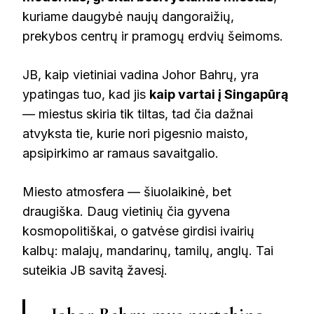
kuriame daugybė naujų dangoraižių,
prekybos centrų ir pramogų erdvių šeimoms.
JB, kaip vietiniai vadina Johor Bahrų, yra
ypatingas tuo, kad jis
kaip vartai į Singapūrą
— miestus skiria tik tiltas, tad čia dažnai
atvyksta tie, kurie nori pigesnio maisto,
apsipirkimo ar ramaus savaitgalio.
Miesto atmosfera — šiuolaikinė, bet
draugiška. Daug vietinių čia gyvena
kosmopolitiškai, o gatvėse girdisi ivairių
kalbų: malajų, mandarinų, tamilų, anglų. Tai
suteikia JB savitą žavesį.