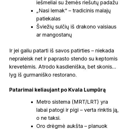
iešmeliai su žemės riešutų padažu
„Nasi lemak“ – tradicinis malajų
patiekalas
Šviežių sulčių iš drakono vaisiaus
ar mangostanų
Ir jei galiu patarti iš savos patirties – niekada
nepraleisk net ir paprasto stendo su keptomis
krevetėmis. Atrodo kasdieniška, bet skonis…
lyg iš gurmaniško restorano.
Patarimai keliaujant po Kvala Lumpūrą
Metro sistema (MRT/LRT) yra
labai patogi ir pigi – verta rinktis ją,
o ne taksi.
Oro drėgmė aukšta – planuok