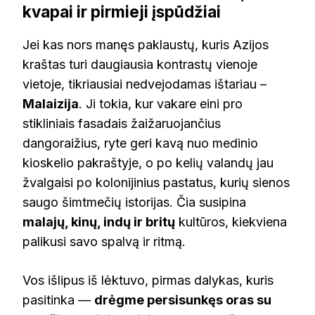
kvapai ir pirmieji įspūdžiai
Jei kas nors manęs paklaustų, kuris Azijos
kraštas turi daugiausia kontrastų vienoje
vietoje, tikriausiai nedvejodamas ištariau –
Malaizija
. Ji tokia, kur vakare eini pro
stikliniais fasadais žaižaruojančius
dangoraižius, ryte geri kavą nuo medinio
kioskelio pakraštyje, o po kelių valandų jau
žvalgaisi po kolonijinius pastatus, kurių sienos
saugo šimtmečių istorijas. Čia susipina
malajų, kinų, indų ir britų
kultūros, kiekviena
palikusi savo spalvą ir ritmą.
Vos išlipus iš lėktuvo, pirmas dalykas, kuris
pasitinka —
drėgme persisunkęs oras su