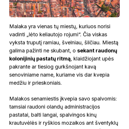
Malaka yra vienas tų miestų, kuriuos norisi
vadinti „lėto keliautojo rojumi“. Čia viskas
vyksta truputį ramiau, švelniau, šilčiau. Miestą
galima pažinti ne skubant, o
sekant raudonų
kolonijinių pastatų ritmą
, klaidžiojant upės
pakrante ar tiesiog gurkšnojant kavą
senoviniame name, kuriame vis dar kvepia
medžiu ir prieskoniais.
Malakos senamiestis įkvepia savo spalvomis:
tamsiai raudoni olandų administracijos
pastatai, balti langai, spalvingos kinų
krautuvėlės ir ryškios mozaikos ant šventyklų