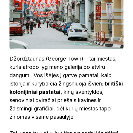
Džordžtaunas (George Town) – tai miestas,
kuris atrodo lyg meno galerija po atviru
dangumi. Vos išėjęs į gatvę pamatai, kaip
istorija ir kūryba čia žingsniuoja išvien:
britiški
kolonijiniai pastatai
, kinų šventyklos,
senoviniai dviračiai priešais kavines ir
žaismingi grafičiai, dėl kurių miestas tapo
žinomas visame pasaulyje.