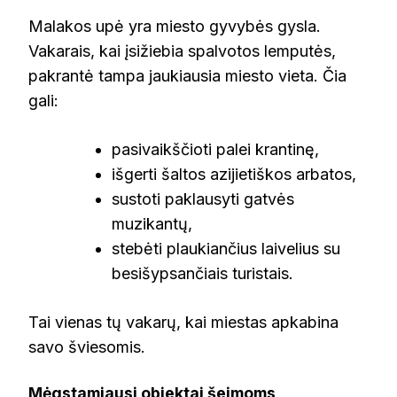
Malakos upė yra miesto gyvybės gysla.
Vakarais, kai įsižiebia spalvotos lemputės,
pakrantė tampa jaukiausia miesto vieta. Čia
gali:
pasivaikščioti palei krantinę,
išgerti šaltos azijietiškos arbatos,
sustoti paklausyti gatvės
muzikantų,
stebėti plaukiančius laivelius su
besišypsančiais turistais.
Tai vienas tų vakarų, kai miestas apkabina
savo šviesomis.
Mėgstamiausi objektai šeimoms