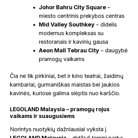
Johor Bahru City Square
–
miesto centrinis prekybos centras
Mid Valley Southkey
– didelis
modernus kompleksas su
restoranais ir kavinių gausa
Aeon Mall Tebrau City
– daugybė
pramogų vaikams
Čia ne tik pirkiniai, bet ir kino teatrai, žaidimų
kambariai, gurmaniškas maistas bei jaukios
kavinės, kuriose galima slėptis nuo karščio.
LEGOLAND Malaysia – pramogų rojus
vaikams ir suaugusiems
Norintys nuotykių dažniausiai vyksta į
LEGOLAND Malaysia
– didžiulį teminį parką,