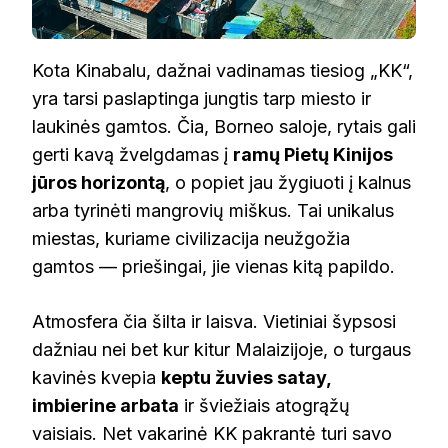
Kota Kinabalu, dažnai vadinamas tiesiog „KK“,
yra tarsi paslaptinga jungtis tarp miesto ir
laukinės gamtos. Čia, Borneo saloje, rytais gali
gerti kavą žvelgdamas į
ramų Pietų Kinijos
jūros horizontą
, o popiet jau žygiuoti į kalnus
arba tyrinėti mangrovių miškus. Tai unikalus
miestas, kuriame civilizacija neužgožia
gamtos — priešingai, jie vienas kitą papildo.
Atmosfera čia šilta ir laisva. Vietiniai šypsosi
dažniau nei bet kur kitur Malaizijoje, o turgaus
kavinės kvepia
keptu žuvies satay,
imbierine arbata
ir šviežiais atogrąžų
vaisiais. Net vakarinė KK pakrantė turi savo