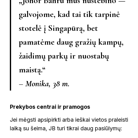
„Johor Bahru mus nustebino —
galvojome, kad tai tik tarpinė
stotelė į Singapūrą, bet
pamatėme daug gražių kampų,
žaidimų parkų ir nuostabų
maistą.“
– Monika, 38 m.
Prekybos centrai ir pramogos
Jei mėgsti apsipirkti arba ieškai vietos praleisti
laiką su šeima, JB turi tikrai daug pasiūlymų: