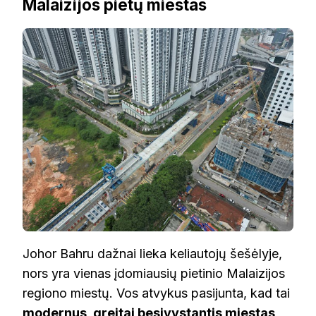
Malaizijos pietų miestas
Johor Bahru dažnai lieka keliautojų šešėlyje,
nors yra vienas įdomiausių pietinio Malaizijos
regiono miestų. Vos atvykus pasijunta, kad tai
modernus, greitai besivystantis miestas
,