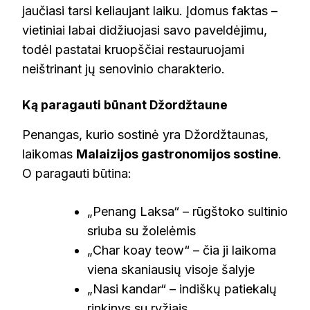
jaučiasi tarsi keliaujant laiku. Įdomus faktas –
vietiniai labai didžiuojasi savo paveldėjimu,
todėl pastatai kruopščiai restauruojami
neištrinant jų senovinio charakterio.
Ką paragauti būnant Džordžtaune
Penangas, kurio sostinė yra Džordžtaunas,
laikomas
Malaizijos gastronomijos sostine
.
O paragauti būtina:
„Penang Laksa“ – rūgštoko sultinio
sriuba su žolelėmis
„Char koay teow“ – čia ji laikoma
viena skaniausių visoje šalyje
„Nasi kandar“ – indiškų patiekalų
rinkinys su ryžiais