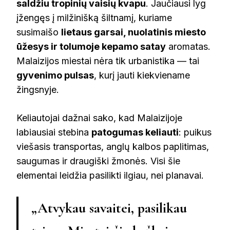
saldžiu tropinių vaisių kvapu
. Jaučiausi lyg
įžengęs į milžinišką šiltnamį, kuriame
susimaišo
lietaus garsai, nuolatinis miesto
ūžesys ir tolumoje kepamo satay
aromatas.
Malaizijos miestai nėra tik urbanistika — tai
gyvenimo pulsas
, kurį jauti kiekviename
žingsnyje.
Keliautojai dažnai sako, kad Malaizijoje
labiausiai stebina
patogumas keliauti
: puikus
viešasis transportas, anglų kalbos paplitimas,
saugumas ir draugiški žmonės. Visi šie
elementai leidžia pasilikti ilgiau, nei planavai.
„Atvykau savaitei, pasilikau