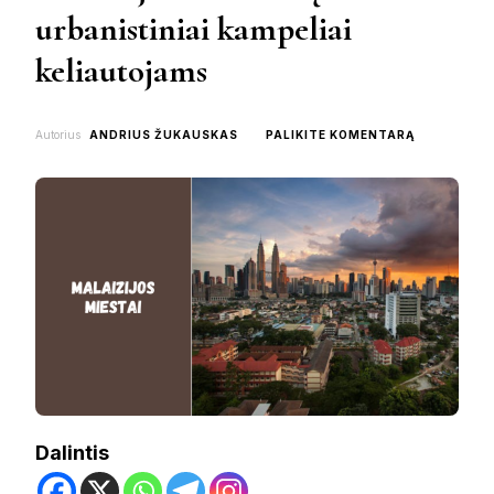
urbanistiniai kampeliai
keliautojams
ON
Autorius
ANDRIUS ŽUKAUSKAS
PALIKITE KOMENTARĄ
MALAIZIJO
MIESTAI
–
ĮDOMIAUSI
URBANISTIN
KAMPELIAI
KELIAUTOJ
Dalintis