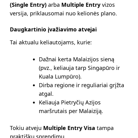
(Single Entry)
arba
Multiple Entry
vizos
versija, priklausomai nuo kelionės plano.
Daugkartinio įvažiavimo atvejai
Tai aktualu keliautojams, kurie:
Dažnai kerta Malaizijos sieną
(pvz., keliauja tarp Singapūro ir
Kuala Lumpūro).
Dirba regione ir reguliariai grįžta
atgal.
Keliauja Pietryčių Azijos
maršrutais per Malaiziją.
Tokiu atveju
Multiple Entry Visa
tampa
praktišku sprendimu.