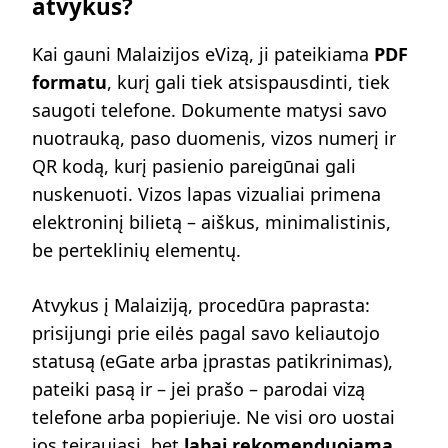
atvykus?
Kai gauni Malaizijos eVizą, ji pateikiama
PDF
formatu
, kurį gali tiek atsispausdinti, tiek
saugoti telefone. Dokumente matysi savo
nuotrauką, paso duomenis, vizos numerį ir
QR kodą, kurį pasienio pareigūnai gali
nuskenuoti. Vizos lapas vizualiai primena
elektroninį bilietą – aiškus, minimalistinis,
be perteklinių elementų.
Atvykus į Malaiziją, procedūra paprasta:
prisijungi prie eilės pagal savo keliautojo
statusą (eGate arba įprastas patikrinimas),
pateiki pasą ir – jei prašo – parodai vizą
telefone arba popieriuje. Ne visi oro uostai
jos teiraujasi, bet
labai rekomenduojama