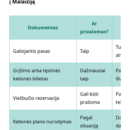
į Malaiziją
Ar
Dokumentas
privalomas?
Turi g
Galiojantis pasas
Taip
atvyki
Grįžimo arba tęstinės
Dažniausiai
Pareig
kelionės bilietas
taip
išvyki
Gali būti
Pakank
Viešbučio rezervacija
prašoma
telefo
Pagal
Dažnia
Kelionės plano nurodymas
situaciją
daug ša