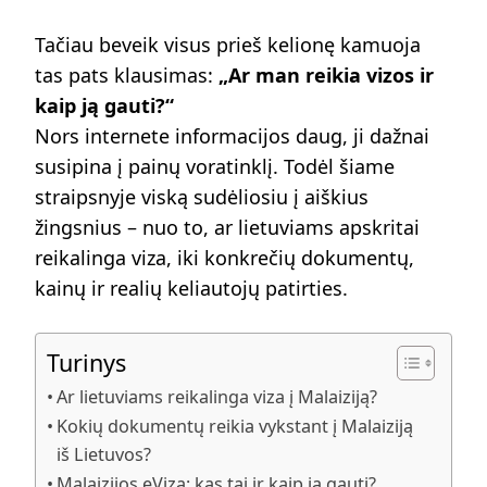
Tačiau beveik visus prieš kelionę kamuoja
tas pats klausimas:
„Ar man reikia vizos ir
kaip ją gauti?“
Nors internete informacijos daug, ji dažnai
susipina į painų voratinklį. Todėl šiame
straipsnyje viską sudėliosiu į aiškius
žingsnius – nuo to, ar lietuviams apskritai
reikalinga viza, iki konkrečių dokumentų,
kainų ir realių keliautojų patirties.
Turinys
Ar lietuviams reikalinga viza į Malaiziją?
Kokių dokumentų reikia vykstant į Malaiziją
iš Lietuvos?
Malaizijos eViza: kas tai ir kaip ją gauti?