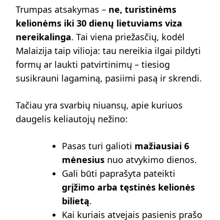
Trumpas atsakymas –
ne, turistinėms
kelionėms iki 30 dienų lietuviams viza
nereikalinga
. Tai viena priežasčių, kodėl
Malaizija taip vilioja: tau nereikia ilgai pildyti
formų ar laukti patvirtinimų – tiesiog
susikrauni lagaminą, pasiimi pasą ir skrendi.
Tačiau yra svarbių niuansų, apie kuriuos
daugelis keliautojų nežino:
Pasas turi galioti
mažiausiai 6
mėnesius
nuo atvykimo dienos.
Gali būti paprašyta pateikti
grįžimo arba tęstinės kelionės
bilietą
.
Kai kuriais atvejais pasienis prašo