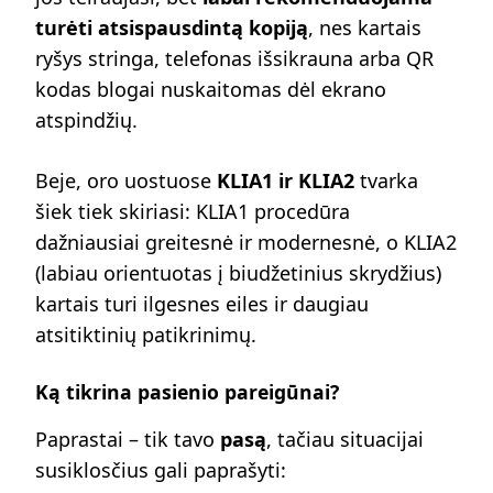
turėti atsispausdintą kopiją
, nes kartais
ryšys stringa, telefonas išsikrauna arba QR
kodas blogai nuskaitomas dėl ekrano
atspindžių.
Beje, oro uostuose
KLIA1 ir KLIA2
tvarka
šiek tiek skiriasi: KLIA1 procedūra
dažniausiai greitesnė ir modernesnė, o KLIA2
(labiau orientuotas į biudžetinius skrydžius)
kartais turi ilgesnes eiles ir daugiau
atsitiktinių patikrinimų.
Ką tikrina pasienio pareigūnai?
Paprastai – tik tavo
pasą
, tačiau situacijai
susiklosčius gali paprašyti: