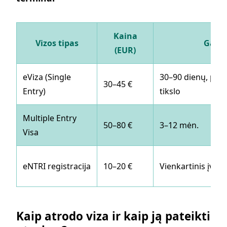
Kaina
Vizos tipas
Galio
(EUR)
eViza (Single
30–90 dienų, pri
30–45 €
Entry)
tikslo
Multiple Entry
50–80 €
3–12 mėn.
Visa
eNTRI registracija
10–20 €
Vienkartinis įvaž
Kaip atrodo viza ir kaip ją pateikti