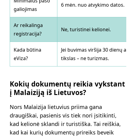
Minimalus paso
6 mėn. nuo atvykimo datos.
galiojimas
Ar reikalinga
Ne, turistinei kelionei.
registracija?
Kada būtina
Jei buvimas viršija 30 dienų arba
eViza?
tikslas – ne turizmas.
Kokių dokumentų reikia vykstant
į Malaiziją iš Lietuvos?
Nors Malaizija lietuvius priima gana
draugiškai, pasienis vis tiek nori įsitikinti,
kad kelionė sklandi ir turistiška. Tai reiškia,
kad kai kurių dokumentų prireiks beveik