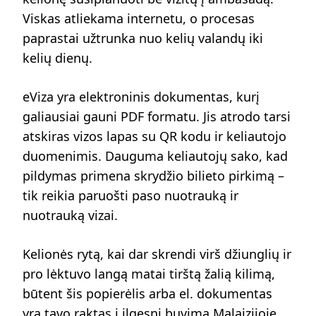
Viskas atliekama internetu, o procesas
paprastai užtrunka nuo kelių valandų iki
kelių dienų.
eViza yra elektroninis dokumentas, kurį
galiausiai gauni PDF formatu. Jis atrodo tarsi
atskiras vizos lapas su QR kodu ir keliautojo
duomenimis. Dauguma keliautojų sako, kad
pildymas primena skrydžio bilieto pirkimą –
tik reikia paruošti paso nuotrauką ir
nuotrauką vizai.
Kelionės rytą, kai dar skrendi virš džiunglių ir
pro lėktuvo langą matai tirštą žalią kilimą,
būtent šis popierėlis arba el. dokumentas
yra tavo raktas į ilgesnį buvimą Malaizijoje.