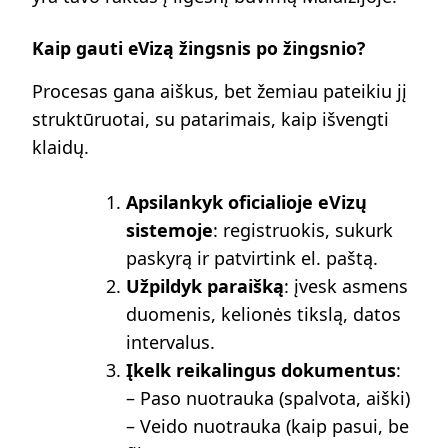
Kaip gauti eVizą žingsnis po žingsnio?
Procesas gana aiškus, bet žemiau pateikiu jį
struktūruotai, su patarimais, kaip išvengti
klaidų.
Apsilankyk oficialioje eVizų
sistemoje
: registruokis, sukurk
paskyrą ir patvirtink el. paštą.
Užpildyk paraišką
: įvesk asmens
duomenis, kelionės tikslą, datos
intervalus.
Įkelk reikalingus dokumentus
:
– Paso nuotrauka (spalvota, aiški)
– Veido nuotrauka (kaip pasui, be