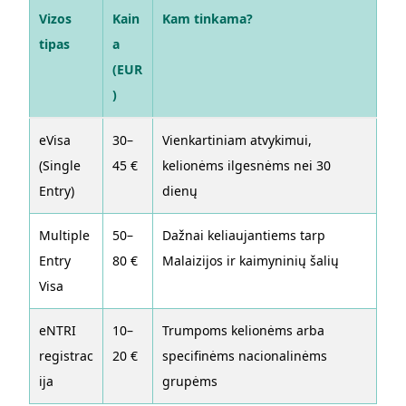
Vizos
Kain
Kam tinkama?
tipas
a
(EUR
)
eVisa
30–
Vienkartiniam atvykimui,
(Single
45 €
kelionėms ilgesnėms nei 30
Entry)
dienų
Multiple
50–
Dažnai keliaujantiems tarp
Entry
80 €
Malaizijos ir kaimyninių šalių
Visa
eNTRI
10–
Trumpoms kelionėms arba
registrac
20 €
specifinėms nacionalinėms
ija
grupėms