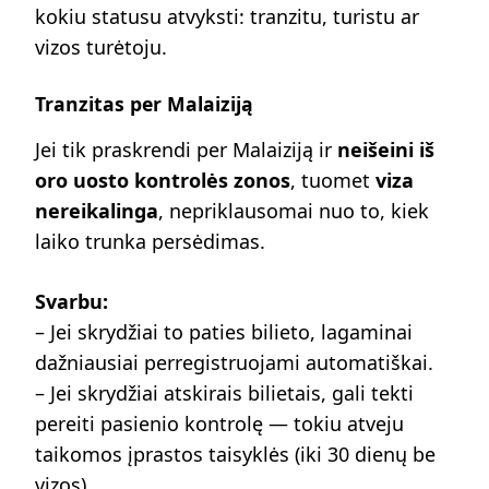
kokiu statusu atvyksti: tranzitu, turistu ar
vizos turėtoju.
Tranzitas per Malaiziją
Jei tik praskrendi per Malaiziją ir
neišeini iš
oro uosto kontrolės zonos
, tuomet
viza
nereikalinga
, nepriklausomai nuo to, kiek
laiko trunka persėdimas.
Svarbu:
– Jei skrydžiai to paties bilieto, lagaminai
dažniausiai perregistruojami automatiškai.
– Jei skrydžiai atskirais bilietais, gali tekti
pereiti pasienio kontrolę — tokiu atveju
taikomos įprastos taisyklės (iki 30 dienų be
vizos).