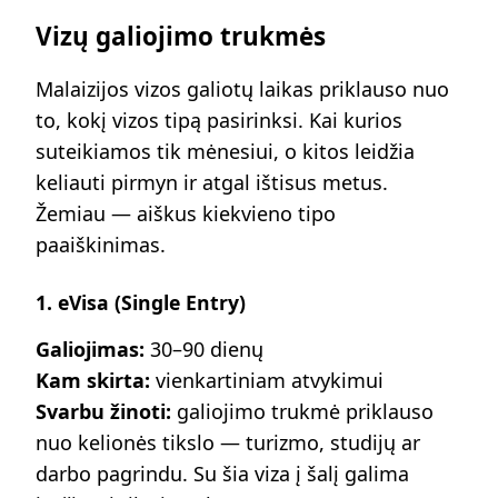
Vizų galiojimo trukmės
Malaizijos vizos galiotų laikas priklauso nuo
to, kokį vizos tipą pasirinksi. Kai kurios
suteikiamos tik mėnesiui, o kitos leidžia
keliauti pirmyn ir atgal ištisus metus.
Žemiau — aiškus kiekvieno tipo
paaiškinimas.
1. eVisa (Single Entry)
Galiojimas:
30–90 dienų
Kam skirta:
vienkartiniam atvykimui
Svarbu žinoti:
galiojimo trukmė priklauso
nuo kelionės tikslo — turizmo, studijų ar
darbo pagrindu. Su šia viza į šalį galima