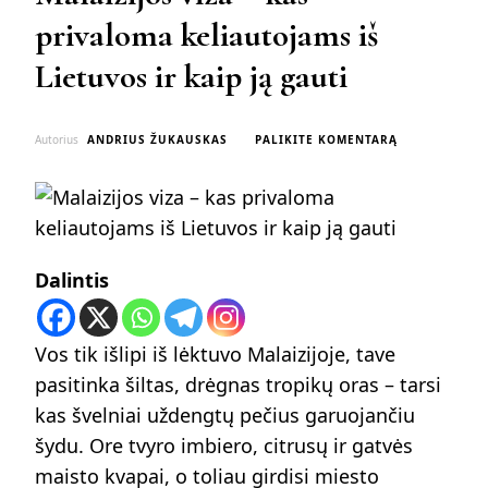
privaloma keliautojams iš
Lietuvos ir kaip ją gauti
ON
Autorius
ANDRIUS ŽUKAUSKAS
PALIKITE KOMENTARĄ
MALAIZIJOS
VIZA
–
KAS
PRIVALOMA
KELIAUTOJAM
Dalintis
IŠ
LIETUVOS
IR
KAIP
Vos tik išlipi iš lėktuvo Malaizijoje, tave
JĄ
GAUTI
pasitinka šiltas, drėgnas tropikų oras – tarsi
kas švelniai uždengtų pečius garuojančiu
šydu. Ore tvyro imbiero, citrusų ir gatvės
maisto kvapai, o toliau girdisi miesto