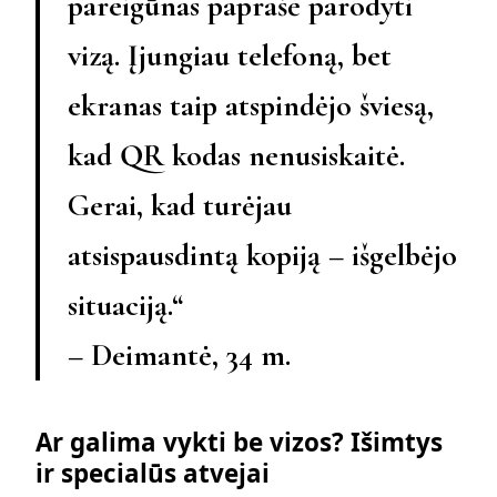
pareigūnas paprašė parodyti
vizą. Įjungiau telefoną, bet
ekranas taip atspindėjo šviesą,
kad QR kodas nenusiskaitė.
Gerai, kad turėjau
atsispausdintą kopiją – išgelbėjo
situaciją.“
– Deimantė, 34 m.
Ar galima vykti be vizos? Išimtys
ir specialūs atvejai