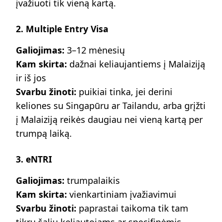
įvažiuoti tik vieną kartą.
2. Multiple Entry Visa
Galiojimas:
3–12 mėnesių
Kam skirta:
dažnai keliaujantiems į Malaiziją
ir iš jos
Svarbu žinoti:
puikiai tinka, jei derini
keliones su Singapūru ar Tailandu, arba grįžti
į Malaiziją reikės daugiau nei vieną kartą per
trumpą laiką.
3. eNTRI
Galiojimas:
trumpalaikis
Kam skirta:
vienkartiniam įvažiavimui
Svarbu žinoti:
paprastai taikoma tik tam
tikrų šalių keliautojams ar specifinėmis