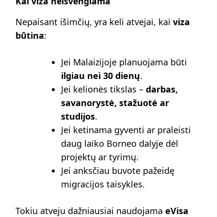
Kai viza neišvengiama
Nepaisant išimčių, yra keli atvejai, kai
viza
būtina
:
Jei Malaizijoje planuojama būti
ilgiau nei 30 dienų
.
Jei kelionės tikslas –
darbas,
savanorystė, stažuotė ar
studijos
.
Jei ketinama gyventi ar praleisti
daug laiko Borneo dalyje dėl
projektų ar tyrimų.
Jei anksčiau buvote pažeidę
migracijos taisykles.
Tokiu atveju dažniausiai naudojama
eVisa