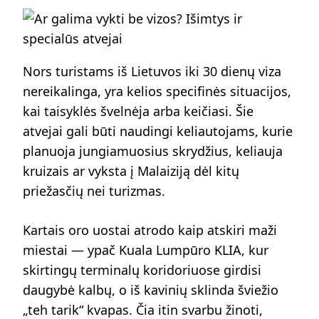
Nors turistams iš Lietuvos iki 30 dienų viza
nereikalinga, yra kelios specifinės situacijos,
kai taisyklės švelnėja arba keičiasi. Šie
atvejai gali būti naudingi keliautojams, kurie
planuoja jungiamuosius skrydžius, keliauja
kruizais ar vyksta į Malaiziją dėl kitų
priežasčių nei turizmas.
Kartais oro uostai atrodo kaip atskiri maži
miestai — ypač Kuala Lumpūro KLIA, kur
skirtingų terminalų koridoriuose girdisi
daugybė kalbų, o iš kavinių sklinda šviežio
„teh tarik“ kvapas. Čia itin svarbu žinoti,