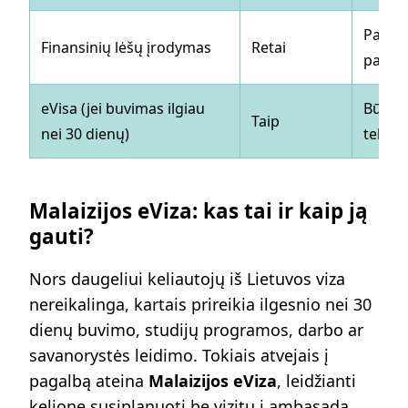
Papras
Finansinių lėšų įrodymas
Retai
paklau
eVisa (jei buvimas ilgiau
Būtina
Taip
nei 30 dienų)
telefo
Malaizijos eViza: kas tai ir kaip ją
gauti?
Nors daugeliui keliautojų iš Lietuvos viza
nereikalinga, kartais prireikia ilgesnio nei 30
dienų buvimo, studijų programos, darbo ar
savanorystės leidimo. Tokiais atvejais į
pagalbą ateina
Malaizijos eViza
, leidžianti
kelionę susiplanuoti be vizitų į ambasadą.