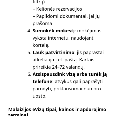
filtrų)
– Kelionės rezervacijos
– Papildomi dokumentai, jei jų
prašoma
Sumokėk mokestį
: mokėjimas
vyksta internetu, naudojant
kortelę.
Lauk patvirtinimo
: jis paprastai
atkeliauja į el. paštą. Kartais
prireikia 24–72 valandų.
Atsispausdink vizą arba turėk ją
telefone
: atvykus gali paprašyti
parodyti, priklausomai nuo oro
uosto.
Malaizijos eVizų tipai, kainos ir apdorojimo
terminai