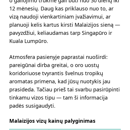
o galiojimo trukmė gali būti nuo 30 dienų iki
12 mėnesių. Daug kas priklauso nuo to, ar
vizą naudoji vienkartiniam įvažiavimui, ar
planuoji kelis kartus kirsti Malaizijos sieną —
pavyzdžiui, keliaudamas tarp Singapūro ir
Kuala Lumpūro.
Atmosfera pasienyje paprastai nuoširdi:
pareigūnai dirba greitai, o oro uostų
koridoriuose tvyrantis švelnus tropikų
aromatas primena, kad jūsų nuotykis jau
prasideda. Tačiau prieš tai svarbu pasirūpinti
tinkamu vizos tipu — tam ši informacija
padės susigaudyti.
Malaizijos vizų kainų palyginimas