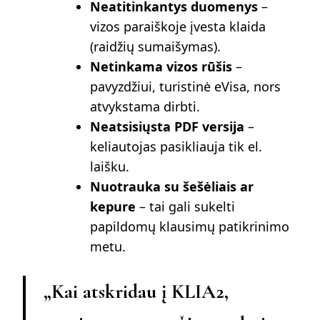
Neatitinkantys duomenys
–
vizos paraiškoje įvesta klaida
(raidžių sumaišymas).
Netinkama vizos rūšis
–
pavyzdžiui, turistinė eVisa, nors
atvykstama dirbti.
Neatsisiųsta PDF versija
–
keliautojas pasikliauja tik el.
laišku.
Nuotrauka su šešėliais ar
kepure
– tai gali sukelti
papildomų klausimų patikrinimo
metu.
„Kai atskridau į KLIA2,