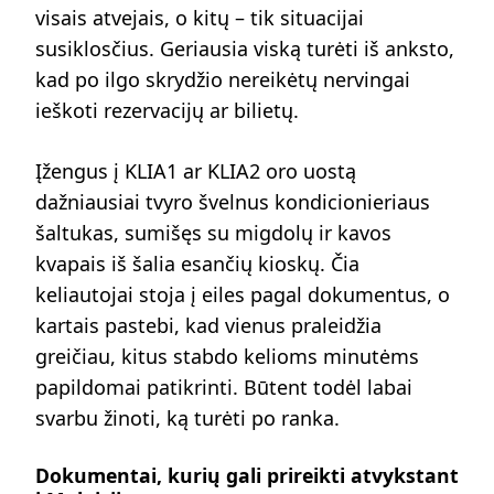
visais atvejais, o kitų – tik situacijai
susiklosčius. Geriausia viską turėti iš anksto,
kad po ilgo skrydžio nereikėtų nervingai
ieškoti rezervacijų ar bilietų.
Įžengus į KLIA1 ar KLIA2 oro uostą
dažniausiai tvyro švelnus kondicionieriaus
šaltukas, sumišęs su migdolų ir kavos
kvapais iš šalia esančių kioskų. Čia
keliautojai stoja į eiles pagal dokumentus, o
kartais pastebi, kad vienus praleidžia
greičiau, kitus stabdo kelioms minutėms
papildomai patikrinti. Būtent todėl labai
svarbu žinoti, ką turėti po ranka.
Dokumentai, kurių gali prireikti atvykstant