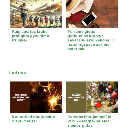
Kaip sportas lauke
Turizmo gidas:
prailgina gyvenimo
geriausios kryptys
trukmę?
savarankiškai kelionei ir
naudingi pasiruošimo
patarimai
Lietuva
Kur sutikti naujuosius
Kalėdos Marijampolėje
2026 metus?
2025 – Magiškiausias
žiemos gidas