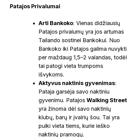
Patajos Privalumai
Arti Bankoko
: Vienas didžiausių
Patajos privalumų yra jos artumas
Tailando sostinei Bankokui. Nuo
Bankoko iki Patajos galima nuvykti
per maždaug 1,5–2 valandas, todėl
tai patogi vieta trumpoms
išvykoms.
Aktyvus naktinis gyvenimas
:
Pataja garsėja savo naktiniu
gyvenimu. Patajos
Walking Street
yra žinoma dėl savo naktinių
klubų, barų ir įvairių šou. Tai yra
puiki vieta tiems, kurie ieško
naktinių pramogų.