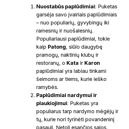
Nuostabūs paplūdimiai
: Puketas
garsėja savo įvairiais paplūdimiais
– nuo populiarių, gyvybingų iki
ramesnių ir nuošalesnių.
Populiariausi paplūdimiai, tokie
kaip
Patong
, siūlo daugybę
pramogų, naktinių klubų ir
restoranų, o
Kata
ir
Karon
paplūdimiai yra labiau tinkami
šeimoms ar tiems, kurie ieško
ramybės.
Paplūdimiai nardymui ir
plaukiojimui
: Puketas yra
populiarus tarp nardymo mėgėjų ir
tų, kurie nori tyrinėti povandeninį
pasaulį. Netoli esančios salos,