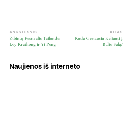
ANKSTESNIS
KITAS
Post
Žibintų Festivalis Tailande:
Kada Geriausia Keliauti Į
Navigation
Loy Krathong ir Yi Peng
Balio Salą?
Naujienos iš interneto