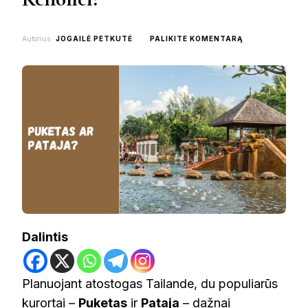
ON
Autorius
JOGAILĖ PETKUTĖ
PALIKITE KOMENTARĄ
PUKETAS
AR
PATAJA:
KAS
GERIAU
KELIONEI?
Dalintis
Planuojant atostogas Tailande, du populiarūs
kurortai –
Puketas
ir
Pataja
– dažnai