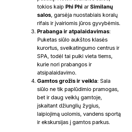
tokios kaip
Phi Phi
ar
Similanų
salos
, garsėja nuostabiais koralų
rifais ir įvairiomis jūros gyvybėmis.
Prabanga ir atpalaidavimas
:
Puketas siūlo aukštos klasės
kurortus, sveikatingumo centrus ir
SPA, todėl tai puiki vieta tiems,
kurie nori prabangos ir
atsipalaidavimo.
Gamtos grožis ir veikla
: Sala
siūlo ne tik paplūdimio pramogas,
bet ir daug veiklų gamtoje,
įskaitant džiunglių žygius,
laipiojimą uolomis, vandens sportą
ir ekskursijas į gamtos parkus.