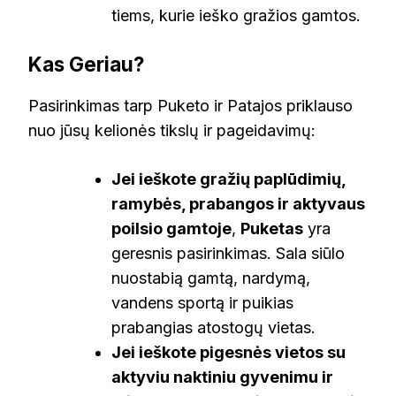
tiems, kurie ieško gražios gamtos.
Kas Geriau?
Pasirinkimas tarp Puketo ir Patajos priklauso
nuo jūsų kelionės tikslų ir pageidavimų:
Jei ieškote gražių paplūdimių,
ramybės, prabangos ir aktyvaus
poilsio gamtoje
,
Puketas
yra
geresnis pasirinkimas. Sala siūlo
nuostabią gamtą, nardymą,
vandens sportą ir puikias
prabangias atostogų vietas.
Jei ieškote pigesnės vietos su
aktyviu naktiniu gyvenimu ir