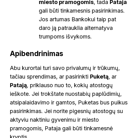
miesto pramogomis
, tada
Pataja
gali būti tinkamesnis pasirinkimas.
Jos artumas Bankokui taip pat
daro ją patrauklia alternatyva
trumpoms išvykoms.
Apibendrinimas
Abu kurortai turi savo privalumų ir trūkumų,
tačiau sprendimas, ar pasirinkti
Puketą
, ar
Patają
, priklauso nuo to, kokių atostogų
ieškote. Jei trokštate nuostabių paplūdimių,
atsipalaidavimo ir gamtos, Puketas bus puikus
pasirinkimas. Jei norite pigesnių atostogų su
aktyviu naktiniu gyvenimu ir miesto
pramogomis, Pataja gali būti tinkamesnė
kryptis.