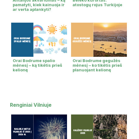
Antalijos akvariumas – ką
Beleko kurortas:
pamatyti, kiek kainuoja ir
atostogų rojus Turkijoje
ar verta aplankyti?
Orai Bodrume spalio
Orai Bodrume gegužės
mėnesį – ką tikėtis prieš
mėnesį – ko tikėtis prieš
kelionę
planuojant kelionę
Renginiai Vilniuje