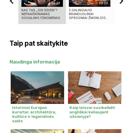
08:01
09:20
KAS TAS „SIX-SEVEN“?
5 GALINGIAUSI
Se7en – k
NEPAAIŠKINAMAS
BRANDUOLINIAI
meno kūri
SOCIALINIS FENOMENAS
SPROGIMAI ŽMONIJOS...
Taip pat skaitykite
Naudinga informacija
Istoriniai Europos
Kaip laisvai susikalbėti
kurortai: architektūra,
angliškai keliaujant
kultūra ir legendinės
užsienyje?
salės