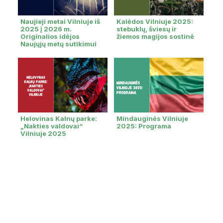
Naujieji metai Vilniuje iš
Kalėdos Vilniuje 2025:
2025 į 2026 m.
stebuklų, šviesų ir
Originalios idėjos
žiemos magijos sostinė
Naujųjų metų sutikimui
Helovinas Kalnų parke:
Mindauginės Vilniuje
„Nakties valdovai“
2025: Programa
Vilniuje 2025