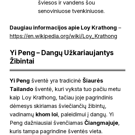
šviesos ir vandens šou
senoviniuose tvenkiniuose.
Daugiau informacijos apie Loy Krathong
–
https://en.wikipedia.org/wiki/Loy_Krathong
Yi Peng – Dangų Užkariaujantys
Žibintai
theakyra.com
Yi Peng
šventė yra tradicinė
Šiaurės
Tailando
šventė, kuri vyksta tuo pačiu metu
kaip Loy Krathong, tačiau joje pagrindinis
dėmesys skiriamas šviečiančių žibintų,
vadinamų
khom loi
, paleidimui į dangų. Yi
Peng dažniausiai švenčiamas
Čiangmajuje
,
kuris tampa pagrindine šventės vieta.