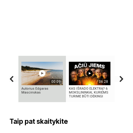
00:09
06:28
Autorius Edgaras
KAS IŠRADO ELEKTRĄ? 6
5 MOKSLIN
Mascinskas
MOKSLININKAI, KURIEMS
EKSPERIME
TURIME BŪTI DĖKINGI
SUKRĖTĖ 
Taip pat skaitykite