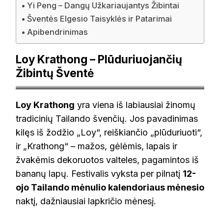
Yi Peng – Dangų Užkariaujantys Žibintai
Šventės Elgesio Taisyklės ir Patarimai
Apibendrinimas
Loy Krathong – Plūduriuojančių
Žibintų Šventė
kampatour.com
Loy Krathong
yra viena iš labiausiai žinomų
tradicinių Tailando švenčių. Jos pavadinimas
kilęs iš žodžio „Loy“, reiškiančio „plūduriuoti“,
ir „Krathong“ – mažos, gėlėmis, lapais ir
žvakėmis dekoruotos valteles, pagamintos iš
bananų lapų. Festivalis vyksta per pilnatį
12-
ojo Tailando mėnulio kalendoriaus mėnesio
naktį, dažniausiai lapkričio mėnesį.