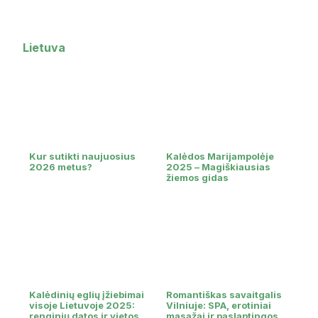
Lietuva
Kur sutikti naujuosius
Kalėdos Marijampolėje
2026 metus?
2025 – Magiškiausias
žiemos gidas
Kalėdinių eglių įžiebimai
Romantiškas savaitgalis
visoje Lietuvoje 2025:
Vilniuje: SPA, erotiniai
renginių datos ir vietos
masažai ir paslaptingos