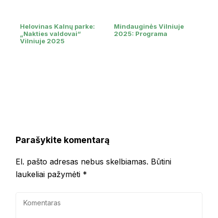
Helovinas Kalnų parke:
Mindauginės Vilniuje
„Nakties valdovai“
2025: Programa
Vilniuje 2025
Parašykite komentarą
El. pašto adresas nebus skelbiamas.
Būtini
laukeliai pažymėti
*