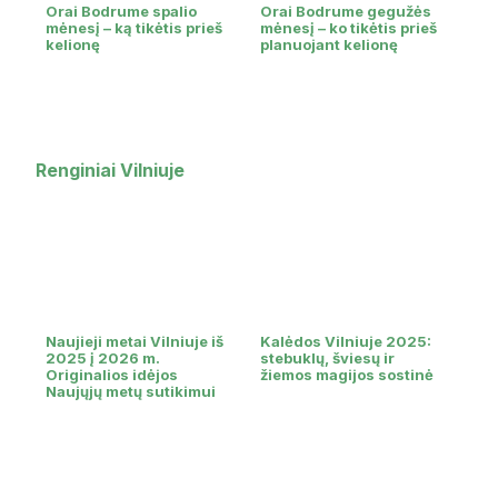
Orai Bodrume spalio
Orai Bodrume gegužės
mėnesį – ką tikėtis prieš
mėnesį – ko tikėtis prieš
kelionę
planuojant kelionę
Renginiai Vilniuje
Naujieji metai Vilniuje iš
Kalėdos Vilniuje 2025:
2025 į 2026 m.
stebuklų, šviesų ir
Originalios idėjos
žiemos magijos sostinė
Naujųjų metų sutikimui