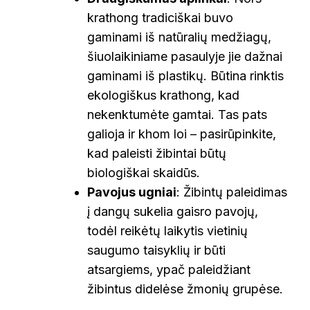
krathong tradiciškai buvo
gaminami iš natūralių medžiagų,
šiuolaikiniame pasaulyje jie dažnai
gaminami iš plastikų. Būtina rinktis
ekologiškus krathong, kad
nekenktumėte gamtai. Tas pats
galioja ir khom loi – pasirūpinkite,
kad paleisti žibintai būtų
biologiškai skaidūs.
Pavojus ugniai
: Žibintų paleidimas
į dangų sukelia gaisro pavojų,
todėl reikėtų laikytis vietinių
saugumo taisyklių ir būti
atsargiems, ypač paleidžiant
žibintus didelėse žmonių grupėse.