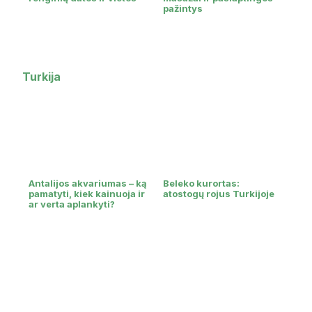
pažintys
Turkija
Antalijos akvariumas – ką
Beleko kurortas:
pamatyti, kiek kainuoja ir
atostogų rojus Turkijoje
ar verta aplankyti?