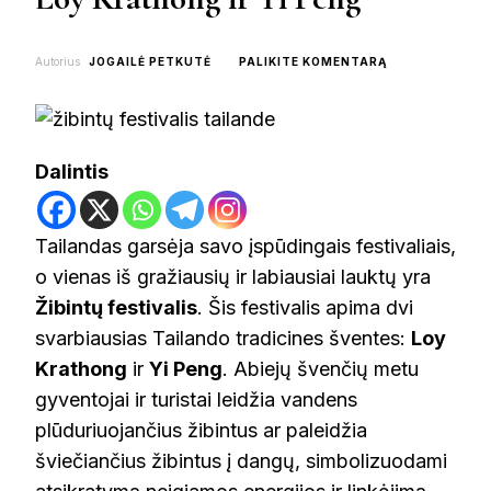
ON
Autorius
JOGAILĖ PETKUTĖ
PALIKITE KOMENTARĄ
ŽIBINTŲ
FESTIVALIS
TAILANDE:
LOY
KRATHONG
Dalintis
IR
YI
PENG
Tailandas garsėja savo įspūdingais festivaliais,
o vienas iš gražiausių ir labiausiai lauktų yra
Žibintų festivalis
. Šis festivalis apima dvi
svarbiausias Tailando tradicines šventes:
Loy
Krathong
ir
Yi Peng
. Abiejų švenčių metu
gyventojai ir turistai leidžia vandens
plūduriuojančius žibintus ar paleidžia
šviečiančius žibintus į dangų, simbolizuodami