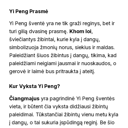
Yi Peng Prasmė
Yi Peng šventė yra ne tik graži reginys, bet ir
turi gilią dvasinę prasmę.
Khom loi
,
šviečiantys žibintai, kurie kyla į dangų,
simbolizuoja žmonių norus, siekius ir maldas.
Paleidžiant šiuos žibintus į dangų, tikima, kad
paleidžiami neigiami jausmai ir nuoskaudos, o
gerovė ir laimė bus pritraukta į ateitį.
Kur Vyksta Yi Peng?
Čiangmajus
yra pagrindinė Yi Peng šventės
vieta, ir būtent čia vyksta didžiausi žibintų
paleidimai. Tūkstančiai žibintų vienu metu kyla
į dangų, o tai sukuria įspūdingą reginį. Be šio