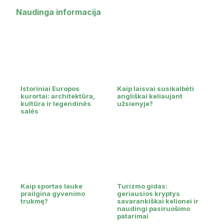
Naudinga informacija
Istoriniai Europos
Kaip laisvai susikalbėti
kurortai: architektūra,
angliškai keliaujant
kultūra ir legendinės
užsienyje?
salės
Kaip sportas lauke
Turizmo gidas:
prailgina gyvenimo
geriausios kryptys
trukmę?
savarankiškai kelionei ir
naudingi pasiruošimo
patarimai