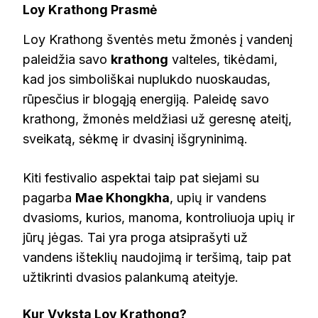
Loy Krathong Prasmė
Loy Krathong šventės metu žmonės į vandenį
paleidžia savo
krathong
valteles, tikėdami,
kad jos simboliškai nuplukdo nuoskaudas,
rūpesčius ir blogąją energiją. Paleidę savo
krathong, žmonės meldžiasi už geresnę ateitį,
sveikatą, sėkmę ir dvasinį išgryninimą.
Kiti festivalio aspektai taip pat siejami su
pagarba
Mae Khongkha
, upių ir vandens
dvasioms, kurios, manoma, kontroliuoja upių ir
jūrų jėgas. Tai yra proga atsiprašyti už
vandens išteklių naudojimą ir teršimą, taip pat
užtikrinti dvasios palankumą ateityje.
Kur Vyksta Loy Krathong?