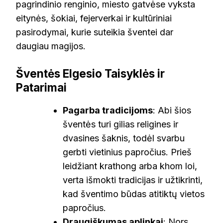
pagrindinio renginio, miesto gatvėse vyksta
eitynės, šokiai, fejerverkai ir kultūriniai
pasirodymai, kurie suteikia šventei dar
daugiau magijos.
Šventės Elgesio Taisyklės ir
Patarimai
Pagarba tradicijoms
: Abi šios
šventės turi gilias religines ir
dvasines šaknis, todėl svarbu
gerbti vietinius papročius. Prieš
leidžiant krathong arba khom loi,
verta išmokti tradicijas ir užtikrinti,
kad šventimo būdas atitiktų vietos
papročius.
Draugiškumas aplinkai
: Nors