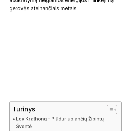
atsikratymą neigiamos energijos ir linkėjimą
gerovės ateinančiais metais.
Turinys
Loy Krathong – Plūduriuojančių Žibintų
Šventė