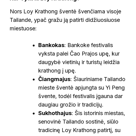
Nors Loy Krathong šventė švenčiama visoje
Tailande, ypač gražu ją patirti didžiuosiuose
miestuose:
Bankokas
: Bankoke festivalis
vyksta palei Čao Prajos upę, kur
daugybė vietinių ir turistų leidžia
krathong į upę.
Čiangmajus
: Šiauriniame Tailando
mieste šventė apjungta su Yi Peng
švente, todėl festivalis įgauna dar
daugiau grožio ir tradicijų.
Sukhothajus
: Šis istorinis miestas,
senovinė Tailando sostinė, siūlo
tradicinę Loy Krathong patirtį, su