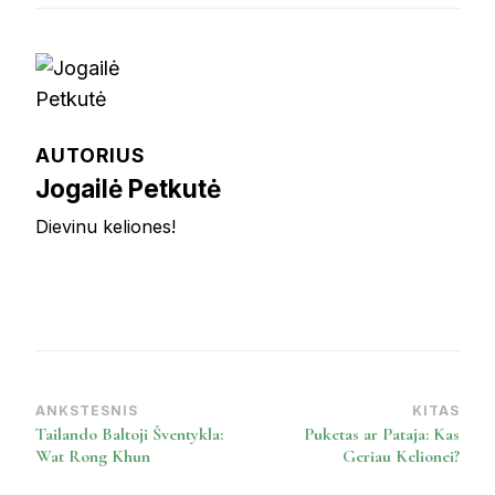
AUTORIUS
Jogailė Petkutė
Dievinu keliones!
ANKSTESNIS
KITAS
Post
Tailando Baltoji Šventykla:
Puketas ar Pataja: Kas
Navigation
Wat Rong Khun
Geriau Kelionei?