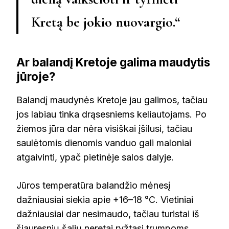
Kretą be jokio nuovargio.“
Ar balandį Kretoje galima maudytis
jūroje?
Balandį maudynės Kretoje jau galimos, tačiau
jos labiau tinka drąsesniems keliautojams. Po
žiemos jūra dar nėra visiškai įšilusi, tačiau
saulėtomis dienomis vanduo gali maloniai
atgaivinti, ypač pietinėje salos dalyje.
Jūros temperatūra balandžio mėnesį
dažniausiai siekia apie +16–18 °C. Vietiniai
dažniausiai dar nesimaudo, tačiau turistai iš
šiauresnių šalių neretai ryžtasi trumpoms