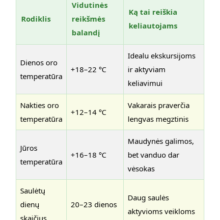
Vidutinės
Ką tai reiškia
Rodiklis
reikšmės
keliautojams
balandį
Idealu ekskursijoms
Dienos oro
+18–22 °C
ir aktyviam
temperatūra
keliavimui
Nakties oro
Vakarais praverčia
+12–14 °C
temperatūra
lengvas megztinis
Maudynės galimos,
Jūros
+16–18 °C
bet vanduo dar
temperatūra
vėsokas
Saulėtų
Daug saulės
dienų
20–23 dienos
aktyvioms veikloms
skaičius