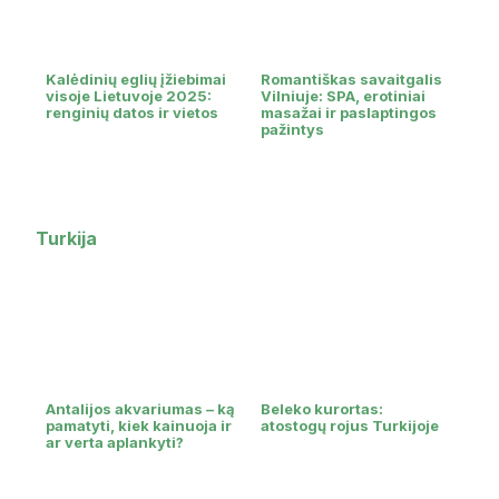
Kalėdinių eglių įžiebimai
Romantiškas savaitgalis
visoje Lietuvoje 2025:
Vilniuje: SPA, erotiniai
renginių datos ir vietos
masažai ir paslaptingos
pažintys
Turkija
Antalijos akvariumas – ką
Beleko kurortas:
pamatyti, kiek kainuoja ir
atostogų rojus Turkijoje
ar verta aplankyti?