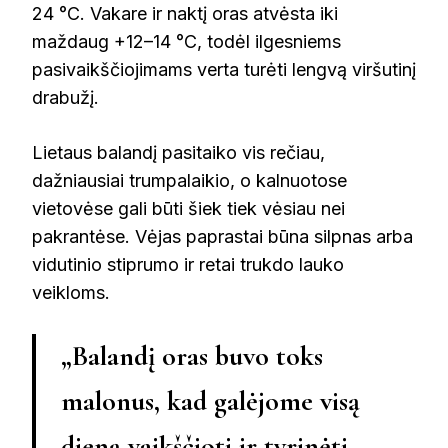
24 °C. Vakare ir naktį oras atvėsta iki
maždaug +12–14 °C, todėl ilgesniems
pasivaikščiojimams verta turėti lengvą viršutinį
drabužį.
Lietaus balandį pasitaiko vis rečiau,
dažniausiai trumpalaikio, o kalnuotose
vietovėse gali būti šiek tiek vėsiau nei
pakrantėse. Vėjas paprastai būna silpnas arba
vidutinio stiprumo ir retai trukdo lauko
veikloms.
„Balandį oras buvo toks
malonus, kad galėjome visą
dieną vaikščioti ir tyrinėti