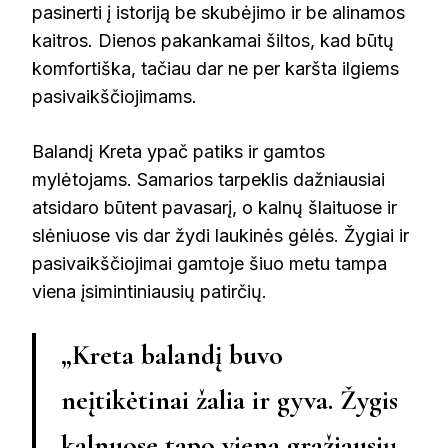
pasinerti į istoriją be skubėjimo ir be alinamos
kaitros. Dienos pakankamai šiltos, kad būtų
komfortiška, tačiau dar ne per karšta ilgiems
pasivaikščiojimams.
Balandį Kreta ypač patiks ir gamtos
mylėtojams. Samarios tarpeklis dažniausiai
atsidaro būtent pavasarį, o kalnų šlaituose ir
slėniuose vis dar žydi laukinės gėlės. Žygiai ir
pasivaikščiojimai gamtoje šiuo metu tampa
viena įsimintiniausių patirčių.
„Kreta balandį buvo
neįtikėtinai žalia ir gyva. Žygis
kalnuose tapo viena gražiausių