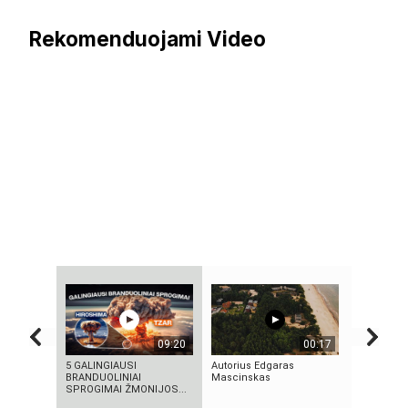
Rekomenduojami Video
09:20
00:17
5 GALINGIAUSI
Autorius Edgaras
Autorius 
BRANDUOLINIAI
Mascinskas
Mascinsk
SPROGIMAI ŽMONIJOS...