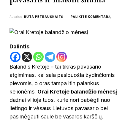
ON
Autorius
RŪTA PETRAUSKAITĖ
PALIKITE KOMENTARĄ
ORAI
KRETOJE
BALANDŽIO
MĖNESĮ:
PAVASARIS
Dalintis
IR
MALONI
ŠILUMA
Balandis Kretoje – tai tikras pavasario
atgimimas, kai sala pasipuošia žydinčiomis
pievomis, o oras tampa itin palankus
kelionėms.
Orai Kretoje balandžio mėnesį
dažnai vilioja tuos, kurie nori pabėgti nuo
lietingo ir vėsaus Lietuvos pavasario bei
pasimėgauti saule be vasaros karščių.