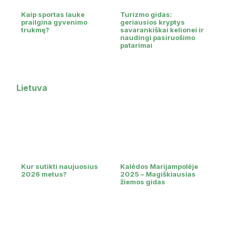
Kaip sportas lauke
Turizmo gidas:
prailgina gyvenimo
geriausios kryptys
trukmę?
savarankiškai kelionei ir
naudingi pasiruošimo
patarimai
Lietuva
Kur sutikti naujuosius
Kalėdos Marijampolėje
2026 metus?
2025 – Magiškiausias
žiemos gidas