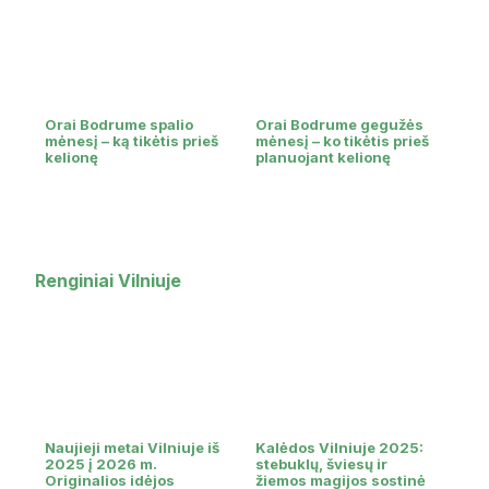
Orai Bodrume spalio
Orai Bodrume gegužės
mėnesį – ką tikėtis prieš
mėnesį – ko tikėtis prieš
kelionę
planuojant kelionę
Renginiai Vilniuje
Naujieji metai Vilniuje iš
Kalėdos Vilniuje 2025:
2025 į 2026 m.
stebuklų, šviesų ir
Originalios idėjos
žiemos magijos sostinė