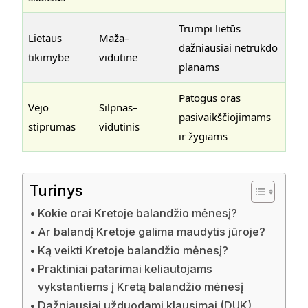
Trumpi lietūs
Lietaus
Maža–
dažniausiai netrukdo
tikimybė
vidutinė
planams
Patogus oras
Vėjo
Silpnas–
pasivaikščiojimams
stiprumas
vidutinis
ir žygiams
Turinys
Kokie orai Kretoje balandžio mėnesį?
Ar balandį Kretoje galima maudytis jūroje?
Ką veikti Kretoje balandžio mėnesį?
Praktiniai patarimai keliautojams
vykstantiems į Kretą balandžio mėnesį
Dažniausiai užduodami klausimai (DUK)