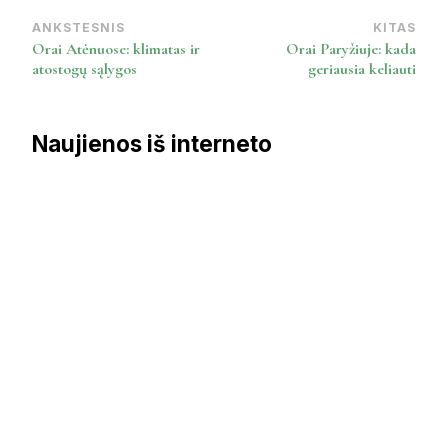
ANKSTESNIS
KITAS
Post
Orai Atėnuose: klimatas ir
Orai Paryžiuje: kada
Navigation
atostogų sąlygos
geriausia keliauti
Naujienos iš interneto