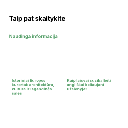
Taip pat skaitykite
Naudinga informacija
Istoriniai Europos
Kaip laisvai susikalbėti
kurortai: architektūra,
angliškai keliaujant
kultūra ir legendinės
užsienyje?
salės