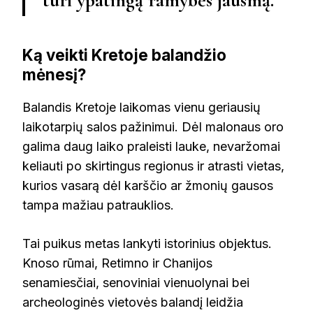
turi ypatingą ramybės jausmą.“
Ką veikti Kretoje balandžio
mėnesį?
Balandis Kretoje laikomas vienu geriausių
laikotarpių salos pažinimui. Dėl malonaus oro
galima daug laiko praleisti lauke, nevaržomai
keliauti po skirtingus regionus ir atrasti vietas,
kurios vasarą dėl karščio ar žmonių gausos
tampa mažiau patrauklios.
Tai puikus metas lankyti istorinius objektus.
Knoso rūmai, Retimno ir Chanijos
senamiesčiai, senoviniai vienuolynai bei
archeologinės vietovės balandį leidžia