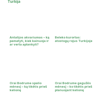
Turkija
Antalijos akvariumas – ką
Beleko kurortas:
pamatyti, kiek kainuoja ir
atostogų rojus Turkijoje
ar verta aplankyti?
Orai Bodrume spalio
Orai Bodrume gegužės
mėnesį – ką tikėtis prieš
mėnesį – ko tikėtis prieš
kelionę
planuojant kelionę