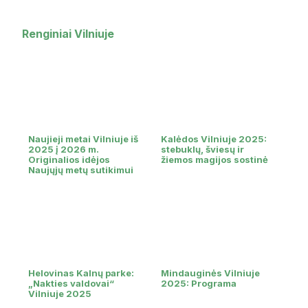
Renginiai Vilniuje
Naujieji metai Vilniuje iš
Kalėdos Vilniuje 2025:
2025 į 2026 m.
stebuklų, šviesų ir
Originalios idėjos
žiemos magijos sostinė
Naujųjų metų sutikimui
Helovinas Kalnų parke:
Mindauginės Vilniuje
„Nakties valdovai“
2025: Programa
Vilniuje 2025