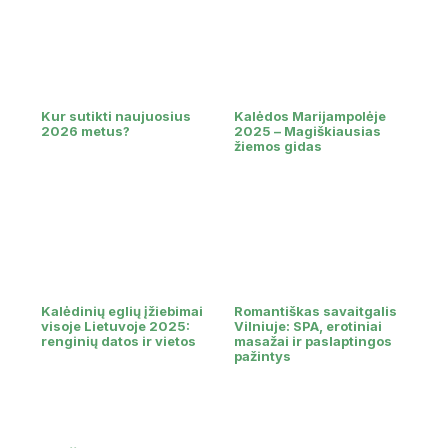
Kur sutikti naujuosius
Kalėdos Marijampolėje
2026 metus?
2025 – Magiškiausias
žiemos gidas
Kalėdinių eglių įžiebimai
Romantiškas savaitgalis
visoje Lietuvoje 2025:
Vilniuje: SPA, erotiniai
renginių datos ir vietos
masažai ir paslaptingos
pažintys