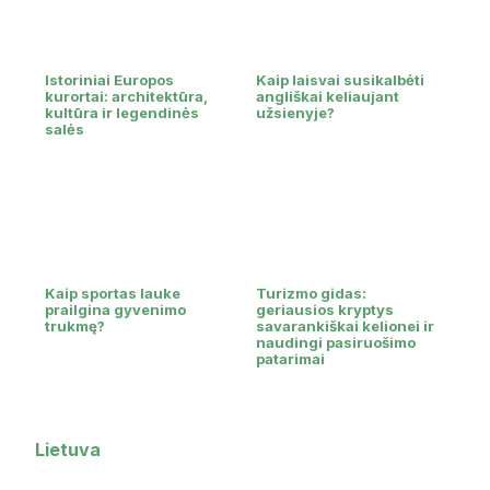
Istoriniai Europos
Kaip laisvai susikalbėti
kurortai: architektūra,
angliškai keliaujant
kultūra ir legendinės
užsienyje?
salės
Kaip sportas lauke
Turizmo gidas:
prailgina gyvenimo
geriausios kryptys
trukmę?
savarankiškai kelionei ir
naudingi pasiruošimo
patarimai
Lietuva