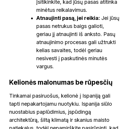
Įsitikinkite, kad jūsų pasas atitinka
minėtus reikalavimus.
Atnaujinti pasą, jei reikia:
Jei jūsų
pasas netrukus baigs galioti,
geriau jį atnaujinti iš anksto. Pasų
atnaujinimo procesas gali užtrukti
kelias savaites, todėl geriau
nesivesti į paskutinės minutės
vargus.
Kelionės malonumas be rūpesčių
Tinkamai pasiruošus, kelionė į Ispaniją gali
tapti nepakartojamu nuotykiu. Ispanija siūlo
nuostabius paplūdimius, įspūdingą
architektūrą, šiltą klimatą ir skanius maisto
patiekalus, todėl nepamirškite pasirūpinti, kad