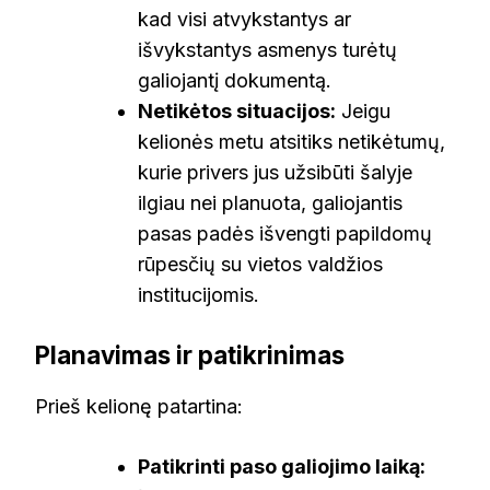
kad visi atvykstantys ar
išvykstantys asmenys turėtų
galiojantį dokumentą.
Netikėtos situacijos:
Jeigu
kelionės metu atsitiks netikėtumų,
kurie privers jus užsibūti šalyje
ilgiau nei planuota, galiojantis
pasas padės išvengti papildomų
rūpesčių su vietos valdžios
institucijomis.
Planavimas ir patikrinimas
Prieš kelionę patartina:
Patikrinti paso galiojimo laiką: