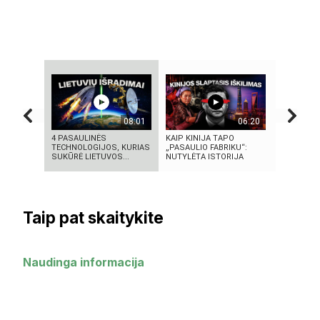
08:01
06:20
4 PASAULINĖS
KAIP KINIJA TAPO
KAS IŠRAD
TECHNOLOGIJOS, KURIAS
„PASAULIO FABRIKU“:
MOKSLINI
SUKŪRĖ LIETUVOS...
NUTYLĖTA ISTORIJA
TURIME BŪ
Taip pat skaitykite
Naudinga informacija