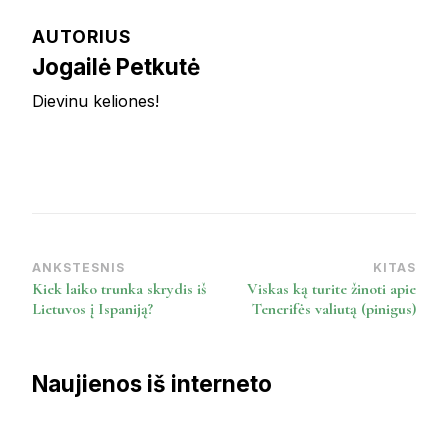
AUTORIUS
Jogailė Petkutė
Dievinu keliones!
ANKSTESNIS
KITAS
Post
Kiek laiko trunka skrydis iš
Viskas ką turite žinoti apie
Navigation
Lietuvos į Ispaniją?
Tenerifės valiutą (pinigus)
Naujienos iš interneto