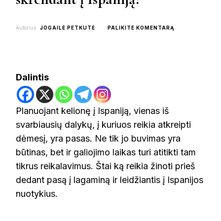
ON
Autorius
JOGAILĖ PETKUTĖ
PALIKITE KOMENTARĄ
KIEK
LAIKO
TURI
GALIOTI
PASAS
Dalintis
SKRENDANT
Į
ISPANIJĄ?
Planuojant kelionę į Ispaniją, vienas iš
svarbiausių dalykų, į kuriuos reikia atkreipti
dėmesį, yra pasas. Ne tik jo buvimas yra
būtinas, bet ir galiojimo laikas turi atitikti tam
tikrus reikalavimus. Štai ką reikia žinoti prieš
dedant pasą į lagaminą ir leidžiantis į Ispanijos
nuotykius.