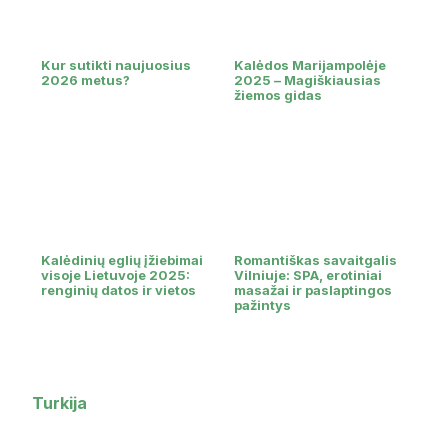
Kur sutikti naujuosius
Kalėdos Marijampolėje
2026 metus?
2025 – Magiškiausias
žiemos gidas
Kalėdinių eglių įžiebimai
Romantiškas savaitgalis
visoje Lietuvoje 2025:
Vilniuje: SPA, erotiniai
renginių datos ir vietos
masažai ir paslaptingos
pažintys
Turkija