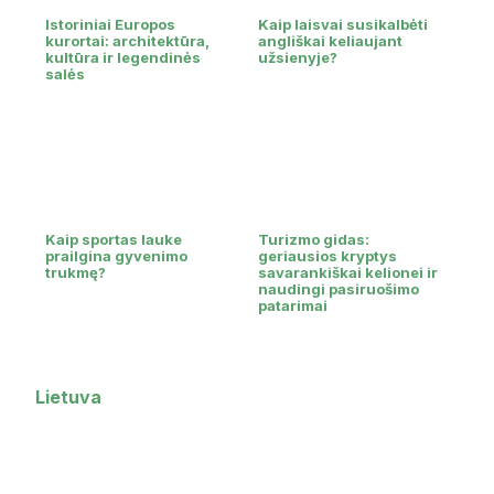
Istoriniai Europos
Kaip laisvai susikalbėti
kurortai: architektūra,
angliškai keliaujant
kultūra ir legendinės
užsienyje?
salės
Kaip sportas lauke
Turizmo gidas:
prailgina gyvenimo
geriausios kryptys
trukmę?
savarankiškai kelionei ir
naudingi pasiruošimo
patarimai
Lietuva