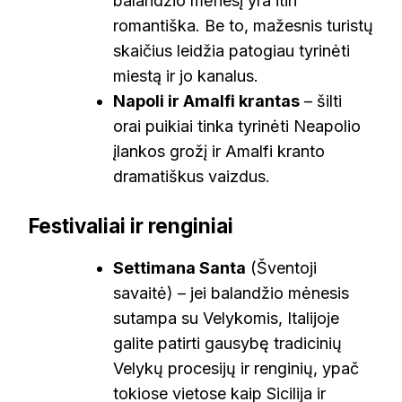
balandžio mėnesį yra itin
romantiška. Be to, mažesnis turistų
skaičius leidžia patogiau tyrinėti
miestą ir jo kanalus.
Napoli ir Amalfi krantas
– šilti
orai puikiai tinka tyrinėti Neapolio
įlankos grožį ir Amalfi kranto
dramatiškus vaizdus.
Festivaliai ir renginiai
Settimana Santa
(Šventoji
savaitė) – jei balandžio mėnesis
sutampa su Velykomis, Italijoje
galite patirti gausybę tradicinių
Velykų procesijų ir renginių, ypač
tokiose vietose kaip Sicilija ir