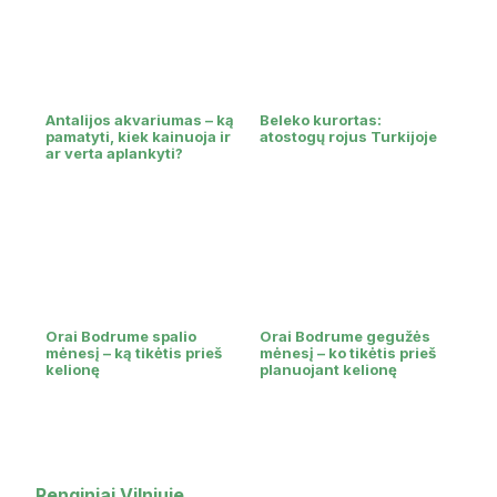
Antalijos akvariumas – ką
Beleko kurortas:
pamatyti, kiek kainuoja ir
atostogų rojus Turkijoje
ar verta aplankyti?
Orai Bodrume spalio
Orai Bodrume gegužės
mėnesį – ką tikėtis prieš
mėnesį – ko tikėtis prieš
kelionę
planuojant kelionę
Renginiai Vilniuje