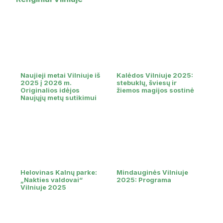
Naujieji metai Vilniuje iš
Kalėdos Vilniuje 2025:
2025 į 2026 m.
stebuklų, šviesų ir
Originalios idėjos
žiemos magijos sostinė
Naujųjų metų sutikimui
Helovinas Kalnų parke:
Mindauginės Vilniuje
„Nakties valdovai“
2025: Programa
Vilniuje 2025