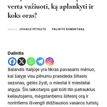
verta važiuoti, ką aplankyti ir
koks oras?
ON
Autorius
JOGAILĖ PETKUTĖ
PALIKITE KOMENTARĄ
ITALIJA
BALANDŽIO
MĖNESĮ:
AR
VERTA
Dalintis
VAŽIUOTI,
KĄ
APLANKYTI
IR
Balandis Italijoje yra tikras pavasario mėnuo,
KOKS
kai šalyje visu pilnumu prasideda šiltasis
ORAS?
sezonas, gėlės žydi, o miestai ir miesteliai
atgyja. Šis laikotarpis gali būti itin patrauklus
keliautojams, mėgstantiems šiltesnį orą ir
norintiems išvengti didžiausios vasaros turistų