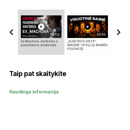
18:13
04:06
Ex Machina: kontrolės ir
„ELEKTROS DIETA“:
Autorius S
pasirinkimo anatomija
MASINĖ 1910-ŲJŲ BAIMĖS
Lisauskas
PSICHOZĖ
Taip pat skaitykite
Naudinga informacija