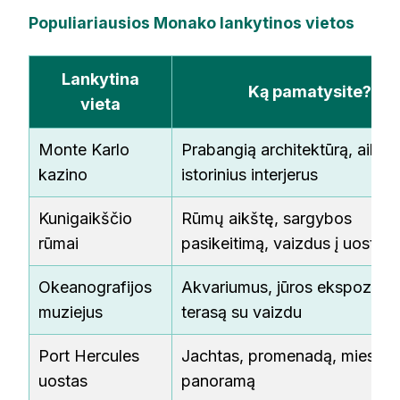
Populiariausios Monako lankytinos vietos
Lankytina
Ką pamatysite?
vieta
Monte Karlo
Prabangią architektūrą, aikštę
kazino
istorinius interjerus
Kunigaikščio
Rūmų aikštę, sargybos
rūmai
pasikeitimą, vaizdus į uostą
Okeanografijos
Akvariumus, jūros ekspozicija
muziejus
terasą su vaizdu
Port Hercules
Jachtas, promenadą, miesto
uostas
panoramą