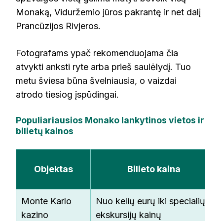
Monaką, Viduržemio jūros pakrantę ir net dalį
Prancūzijos Rivjeros.
Fotografams ypač rekomenduojama čia
atvykti anksti ryte arba prieš saulėlydį. Tuo
metu šviesa būna švelniausia, o vaizdai
atrodo tiesiog įspūdingai.
Populiariausios Monako lankytinos vietos ir
bilietų kainos
Objektas
Bilieto kaina
Monte Karlo
Nuo kelių eurų iki specialių
kazino
ekskursijų kainų