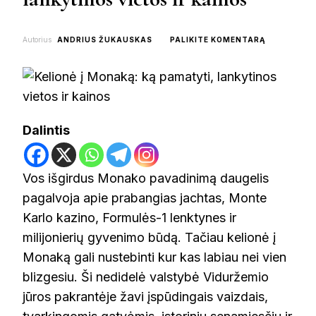
ON
Autorius
ANDRIUS ŽUKAUSKAS
PALIKITE KOMENTARĄ
KELIONĖ
Į
MONAKĄ:
KĄ
PAMATYTI,
LANKYTINO
Dalintis
VIETOS
IR
KAINOS
Vos išgirdus Monako pavadinimą daugelis
pagalvoja apie prabangias jachtas, Monte
Karlo kazino, Formulės-1 lenktynes ir
milijonierių gyvenimo būdą. Tačiau kelionė į
Monaką gali nustebinti kur kas labiau nei vien
blizgesiu. Ši nedidelė valstybė Viduržemio
jūros pakrantėje žavi įspūdingais vaizdais,