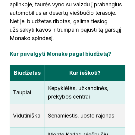
aplinkoje, taurės vyno su vaizdu į prabangius
automobilius ar desertų viešbučio terasoje.
Net jei biudžetas ribotas, galima tiesiog
užsisakyti kavos ir trumpam pajusti tą garsųjį
Monako spindesį.
Kur pavalgyti Monake pagal biudžetą?
Biudžetas
Kur ieškoti?
Kepyklėlės, užkandinės,
Su
Taupiai
prekybos centrai
pi
Pi
Vidutiniškai
Senamiestis, uosto rajonas
ka
Monte Karlas, viešbučių
Au