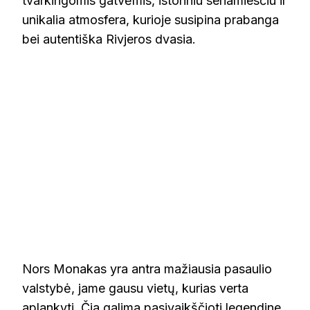
tvarkingomis gatvėmis, istoriniu senamiesčiu ir
unikalia atmosfera, kurioje susipina prabanga
bei autentiška Rivjeros dvasia.
Nors Monakas yra antra mažiausia pasaulio
valstybė, jame gausu vietų, kurias verta
aplankyti. Čia galima pasivaikščioti legendine