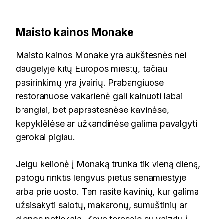
Maisto kainos Monake
Maisto kainos Monake yra aukštesnės nei
daugelyje kitų Europos miestų, tačiau
pasirinkimų yra įvairių. Prabangiuose
restoranuose vakarienė gali kainuoti labai
brangiai, bet paprastesnėse kavinėse,
kepyklėlėse ar užkandinėse galima pavalgyti
gerokai pigiau.
Jeigu kelionė į Monaką trunka tik vieną dieną,
patogu rinktis lengvus pietus senamiestyje
arba prie uosto. Ten rasite kavinių, kur galima
užsisakyti salotų, makaronų, sumuštinių ar
dienos patiekalą. Kava terasoje su vaizdu į