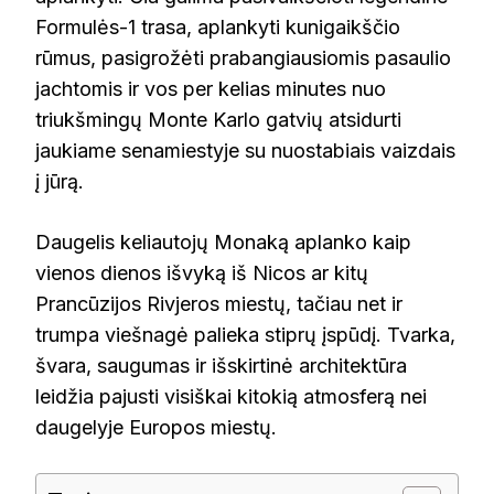
Formulės-1 trasa, aplankyti kunigaikščio
rūmus, pasigrožėti prabangiausiomis pasaulio
jachtomis ir vos per kelias minutes nuo
triukšmingų Monte Karlo gatvių atsidurti
jaukiame senamiestyje su nuostabiais vaizdais
į jūrą.
Daugelis keliautojų Monaką aplanko kaip
vienos dienos išvyką iš Nicos ar kitų
Prancūzijos Rivjeros miestų, tačiau net ir
trumpa viešnagė palieka stiprų įspūdį. Tvarka,
švara, saugumas ir išskirtinė architektūra
leidžia pajusti visiškai kitokią atmosferą nei
daugelyje Europos miestų.