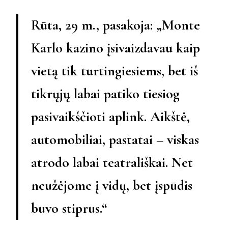
Rūta, 29 m., pasakoja: „Monte
Karlo kazino įsivaizdavau kaip
vietą tik turtingiesiems, bet iš
tikrųjų labai patiko tiesiog
pasivaikščioti aplink. Aikštė,
automobiliai, pastatai – viskas
atrodo labai teatrališkai. Net
neužėjome į vidų, bet įspūdis
buvo stiprus.“