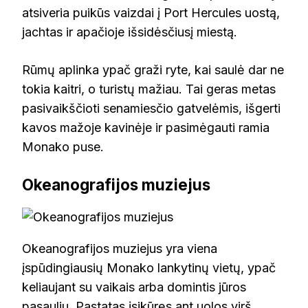
atsiveria puikūs vaizdai į Port Hercules uostą,
jachtas ir apačioje išsidėsčiusį miestą.
Rūmų aplinka ypač graži ryte, kai saulė dar ne
tokia kaitri, o turistų mažiau. Tai geras metas
pasivaikščioti senamiesčio gatvelėmis, išgerti
kavos mažoje kavinėje ir pasimėgauti ramia
Monako puse.
Okeanografijos muziejus
Okeanografijos muziejus yra viena
įspūdingiausių Monako lankytinų vietų, ypač
keliaujant su vaikais arba domintis jūros
pasauliu. Pastatas įsikūręs ant uolos virš