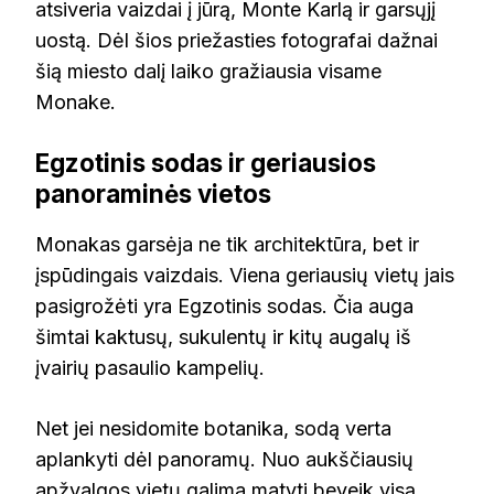
atsiveria vaizdai į jūrą, Monte Karlą ir garsųjį
uostą. Dėl šios priežasties fotografai dažnai
šią miesto dalį laiko gražiausia visame
Monake.
Egzotinis sodas ir geriausios
panoraminės vietos
Monakas garsėja ne tik architektūra, bet ir
įspūdingais vaizdais. Viena geriausių vietų jais
pasigrožėti yra Egzotinis sodas. Čia auga
šimtai kaktusų, sukulentų ir kitų augalų iš
įvairių pasaulio kampelių.
Net jei nesidomite botanika, sodą verta
aplankyti dėl panoramų. Nuo aukščiausių
apžvalgos vietų galima matyti beveik visą