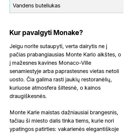
Vandens buteliukas
2
Kur pavalgyti Monake?
Jeigu norite sutaupyti, verta dairytis ne į
pačias prabangiausias Monte Karlo aikštes, o
į mažesnes kavines Monaco-Ville
senamiestyje arba paprastesnes vietas netoli
uosto. Čia galima rasti jaukių restoranėlių,
kuriuose atmosfera šiltesnė, o kainos
draugiškesnės.
Monte Karle maistas dažniausiai brangesnis,
tačiau ši miesto dalis tinka tiems, kurie nori
ypatingos patirties: vakarienės elegantiškoje