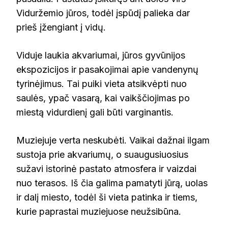
Viduržemio jūros, todėl įspūdį palieka dar
prieš įžengiant į vidų.
Viduje laukia akvariumai, jūros gyvūnijos
ekspozicijos ir pasakojimai apie vandenynų
tyrinėjimus. Tai puiki vieta atsikvėpti nuo
saulės, ypač vasarą, kai vaikščiojimas po
miestą vidurdienį gali būti varginantis.
Muziejuje verta neskubėti. Vaikai dažnai ilgam
sustoja prie akvariumų, o suaugusiuosius
sužavi istorinė pastato atmosfera ir vaizdai
nuo terasos. Iš čia galima pamatyti jūrą, uolas
ir dalį miesto, todėl ši vieta patinka ir tiems,
kurie paprastai muziejuose neužsibūna.