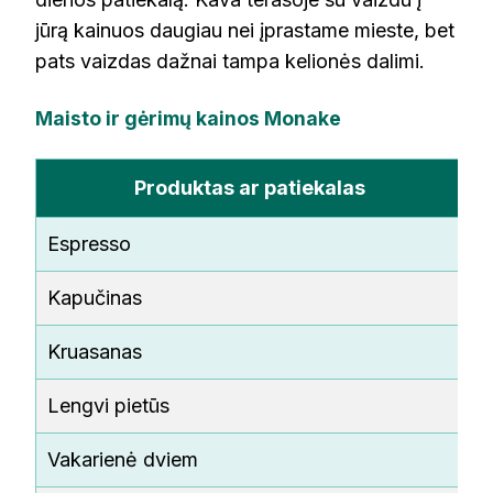
jūrą kainuos daugiau nei įprastame mieste, bet
pats vaizdas dažnai tampa kelionės dalimi.
Maisto ir gėrimų kainos Monake
Produktas ar patiekalas
Espresso
3
Kapučinas
5
Kruasanas
2
Lengvi pietūs
1
Vakarienė dviem
9