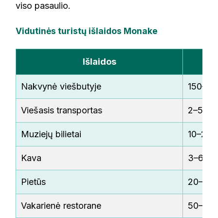
viso pasaulio.
Vidutinės turistų išlaidos Monake
Išlaidos
Nakvynė viešbutyje
150–500
Viešasis transportas
2–5 €
Muziejų bilietai
10–25 
Kava
3–6 €
Pietūs
20–40 
Vakarienė restorane
50–120 