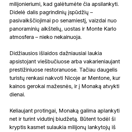
milijonieriumi, kad galėtumėte čia apsilankyti.
Didelė dalis pagrindinių įspūdžių –
pasivaikščiojimai po senamiestį, vaizdai nuo
panoraminių aikštelių, uostas ir Monte Karlo
atmosfera – nieko nekainuoja.
Didžiausios išlaidos dažniausiai laukia
apsistojant viešbučiuose arba vakarieniaujant
prestižiniuose restoranuose. Tačiau daugelis
turistų renkasi nakvoti Nicoje ar Mentone, kur
kainos gerokai mažesnės, ir į Monaką atvykti
dienai.
Keliaujant protingai, Monaką galima aplankyti
net ir turint vidutinį biudžetą. Būtent todėl ši
kryptis kasmet sulaukia milijonų lankytojų iš