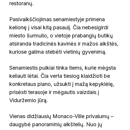
restoranų.
Pasivaikščiojimas senamiestyje primena
kelionę į visai kitą pasaulį. Čia nebesigirdi
miesto šurmulio, o vietoje prabangių butikų
atsiranda tradicinės kavinės ir mažos aikštės,
kuriose galima stebėti vietinių gyvenimą.
Senamiestis puikiai tinka tiems, kurie mėgsta
keliauti lėtai. Čia verta tiesiog klaidžioti be
konkretaus plano, užsukti į mažą kepyklėlę,
prisėsti terasoje ir mėgautis vaizdais į
Viduržemio jūrą.
Vienas didžiausių Monaco-Ville privalumų –
daugybė panoraminių aikštelių. Nuo jų