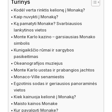
Turinys
Kodėl verta rinktis kelionę į Monaką?
Kaip nuvykti į Monaką?
Ką pamatyti Monake? Svarbiausios
lankytinos vietos
Monte Karlo kazino – garsiausias Monako
simbolis
Kunigaikščio rūmai ir sargybos
pasikeitimas
Okeanografijos muziejus
Monte Karlo uostas ir prabangios jachtos
Monaco-Ville senamiestis
Egzotinis sodas ir geriausios panoraminės
vietos
Kiek kainuoja kelionė į Monaką?
Maisto kainos Monake
Kur pavalgyti Monake?