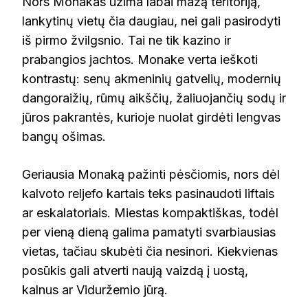
Nors Monakas užima labai mažą teritoriją,
lankytinų vietų čia daugiau, nei gali pasirodyti
iš pirmo žvilgsnio. Tai ne tik kazino ir
prabangios jachtos. Monake verta ieškoti
kontrastų: senų akmeninių gatvelių, modernių
dangoraižių, rūmų aikščių, žaliuojančių sodų ir
jūros pakrantės, kurioje nuolat girdėti lengvas
bangų ošimas.
Geriausia Monaką pažinti pėsčiomis, nors dėl
kalvoto reljefo kartais teks pasinaudoti liftais
ar eskalatoriais. Miestas kompaktiškas, todėl
per vieną dieną galima pamatyti svarbiausias
vietas, tačiau skubėti čia nesinori. Kiekvienas
posūkis gali atverti naują vaizdą į uostą,
kalnus ar Viduržemio jūrą.