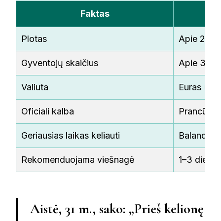
Faktas
Plotas
Apie 2 km
Gyventojų skaičius
Apie 39 0
Valiuta
Euras (€)
Oficiali kalba
Prancūzų
Geriausias laikas keliauti
Balandis–bi
Rekomenduojama viešnagė
1–3 dieno
Aistė, 31 m., sako: „Prieš kelionę