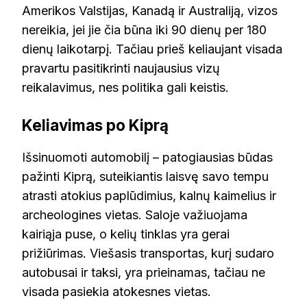
Amerikos Valstijas, Kanadą ir Australiją, vizos
nereikia, jei jie čia būna iki 90 dienų per 180
dienų laikotarpį. Tačiau prieš keliaujant visada
pravartu pasitikrinti naujausius vizų
reikalavimus, nes politika gali keistis.
Keliavimas po Kiprą
Išsinuomoti automobilį – patogiausias būdas
pažinti Kiprą, suteikiantis laisvę savo tempu
atrasti atokius paplūdimius, kalnų kaimelius ir
archeologines vietas. Saloje važiuojama
kairiąja puse, o kelių tinklas yra gerai
prižiūrimas. Viešasis transportas, kurį sudaro
autobusai ir taksi, yra prieinamas, tačiau ne
visada pasiekia atokesnes vietas.