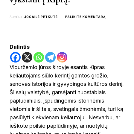
ON
Autorius
JOGAILĖ PETKUTĖ
PALIKITE KOMENTARĄ
VISKAS
KĄ
VERTA
ŽINOTI
PRIEŠ
Dalintis
VYKSTANT
Į
KIPRĄ?
Viduržemio jūros širdyje esantis Kipras
keliautojams siūlo kerintį gamtos grožio,
senovės istorijos ir gyvybingos kultūros derinį.
Ši salų valstybė, garsėjanti nuostabiais
paplūdimiais, įspūdingomis istorinėmis
vietomis ir šiltais, svetingais žmonėmis, turi ką
pasiūlyti kiekvienam keliautojui. Nesvarbu, ar
ieškote poilsio paplūdimyje, ar nuotykių