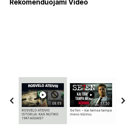
Rekomenduojami Video
08:03
17:50
ROSVELO ATEIVIO
Se7en – kai tamsa tampa
10 FILMU
ISTORIJA: KAS NUTIKO
meno kūriniu
TECHNOLO
1947-AISIAIS?
TAPO REA