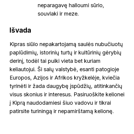
neparagavę halloumi sūrio,
souvlaki ir meze.
Išvada
Kipras siūlo nepakartojamą saulės nubučiuotų
paplūdimių, istorinių turtų ir kultūrinių gėrybių
derinį, todėl tai puiki vieta bet kuriam
keliautojui. Ši salų valstybė, esanti patogioje
Europos, Azijos ir Afrikos kryžkelėje, kviečia
tyrinėti ir žada daugybę įspūdžių, atitinkančių
visus skonius ir interesus. Pasiruoškite kelionei
į Kiprą naudodamiesi šiuo vadovu ir tikrai
patirsite turiningą ir nepamirštamą kelionę.