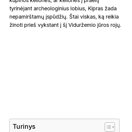
kupinos kelionės, ar kelionės į praeitį
tyrinėjant archeologinius lobius, Kipras žada
nepamirštamų įspūdžių. Štai viskas, ką reikia
žinoti prieš vykstant į šį Viduržemio jūros rojų.
Turinys