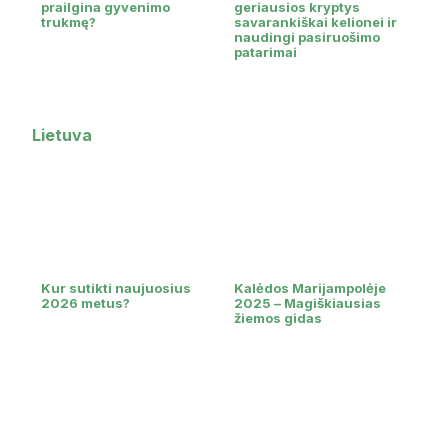
prailgina gyvenimo
geriausios kryptys
trukmę?
savarankiškai kelionei ir
naudingi pasiruošimo
patarimai
Lietuva
Kur sutikti naujuosius
Kalėdos Marijampolėje
2026 metus?
2025 – Magiškiausias
žiemos gidas