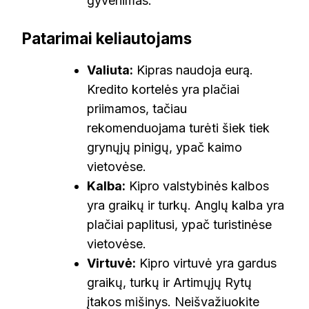
gyvenimas.
Patarimai keliautojams
Valiuta:
Kipras naudoja eurą.
Kredito kortelės yra plačiai
priimamos, tačiau
rekomenduojama turėti šiek tiek
grynųjų pinigų, ypač kaimo
vietovėse.
Kalba:
Kipro valstybinės kalbos
yra graikų ir turkų. Anglų kalba yra
plačiai paplitusi, ypač turistinėse
vietovėse.
Virtuvė:
Kipro virtuvė yra gardus
graikų, turkų ir Artimųjų Rytų
įtakos mišinys. Neišvažiuokite