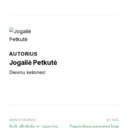
AUTORIUS
Jogailė Petkutė
Dievinu keliones!
ANKSTESNIS
KITAS
Post
Kiek alkoholio ir cigarečių
Pagrindiniai patarimai kaip