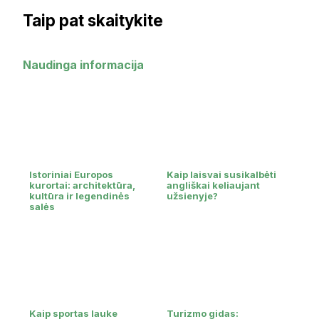
Taip pat skaitykite
Naudinga informacija
Istoriniai Europos
Kaip laisvai susikalbėti
kurortai: architektūra,
angliškai keliaujant
kultūra ir legendinės
užsienyje?
salės
Kaip sportas lauke
Turizmo gidas: