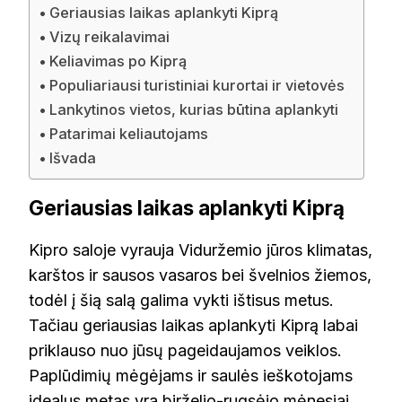
Geriausias laikas aplankyti Kiprą
Vizų reikalavimai
Keliavimas po Kiprą
Populiariausi turistiniai kurortai ir vietovės
Lankytinos vietos, kurias būtina aplankyti
Patarimai keliautojams
Išvada
Geriausias laikas aplankyti Kiprą
Kipro saloje vyrauja Viduržemio jūros klimatas,
karštos ir sausos vasaros bei švelnios žiemos,
todėl į šią salą galima vykti ištisus metus.
Tačiau geriausias laikas aplankyti Kiprą labai
priklauso nuo jūsų pageidaujamos veiklos.
Paplūdimių mėgėjams ir saulės ieškotojams
idealus metas yra birželio-rugsėjo mėnesiai,