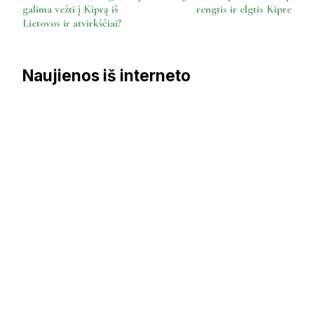
Navigation
galima vežti į Kiprą iš
rengtis ir elgtis Kipre
Lietovos ir atvirkščiai?
Naujienos iš interneto