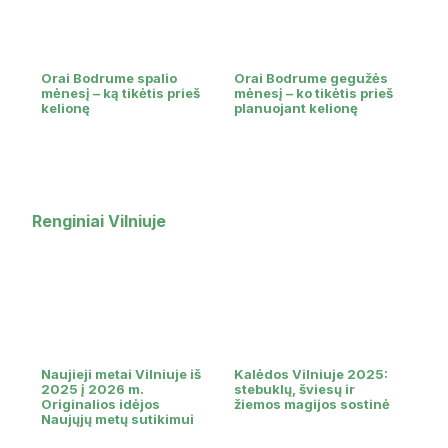
Orai Bodrume spalio
Orai Bodrume gegužės
mėnesį – ką tikėtis prieš
mėnesį – ko tikėtis prieš
kelionę
planuojant kelionę
Renginiai Vilniuje
Naujieji metai Vilniuje iš
Kalėdos Vilniuje 2025:
2025 į 2026 m.
stebuklų, šviesų ir
Originalios idėjos
žiemos magijos sostinė
Naujųjų metų sutikimui