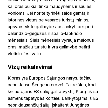
kai oras puikiai tinka maudynėms ir saulės
vonioms. Jei norite tyrinėti salos gamtą ir
istorines vietas be vasaros turistų minios,
apsvarstykite galimybę apsilankyti per petį –
balandžio-gegužės ir spalio-lapkričio
mėnesiais. Šiais mėnesiais vyrauja malonus
oras, mažiau turistų ir yra galimybė patirti
vietinių festivalių.
Vizų reikalavimai
Kipras yra Europos Sąjungos narys, tačiau
nepriklauso Šengeno erdvei. Tai reiškia, kad
keliautojai iš ES šalių gali atvykti į Kiprą tik su
asmens tapatybės kortele. Lankytojams iš ES
nepriklausančių šalių, įskaitant Jungtines