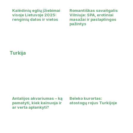
Kalėdinių eglių įžiebimai
Romantiškas savaitgalis
visoje Lietuvoje 2025:
Vilniuje: SPA, erotiniai
renginių datos ir vietos
masažai ir paslaptingos
pažintys
Turkija
Antalijos akvariumas – ką
Beleko kurortas:
pamatyti, kiek kainuoja ir
atostogų rojus Turkijoje
ar verta aplankyti?