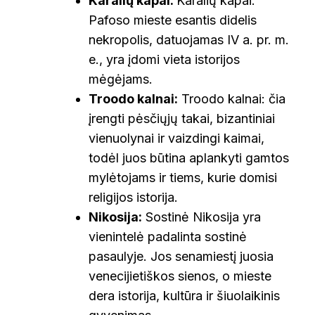
Karalių kapai:
Karalių kapai:
Pafoso mieste esantis didelis
nekropolis, datuojamas IV a. pr. m.
e., yra įdomi vieta istorijos
mėgėjams.
Troodo kalnai:
Troodo kalnai: čia
įrengti pėsčiųjų takai, bizantiniai
vienuolynai ir vaizdingi kaimai,
todėl juos būtina aplankyti gamtos
mylėtojams ir tiems, kurie domisi
religijos istorija.
Nikosija:
Sostinė Nikosija yra
vienintelė padalinta sostinė
pasaulyje. Jos senamiestį juosia
venecijietiškos sienos, o mieste
dera istorija, kultūra ir šiuolaikinis